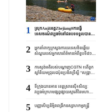
1
ស្រុកAnjiខេត្តZhejiang៖ការធ្វើ
ទេសចរណ៍វប្បធម៌នៅជនបទទទួលបានការ
ពេញនិយមក្នុងរដូវក្តៅ
2
អ្នកនាំពាក្យ​ក្រសួងការបរទេស​ចិនឆ្លើយ
សំណួរ​របស់​អ្នកសារព័ត៌មាន​អំពីខួប​ទី៨១នៃ​
ករណី​បំផ្ទុះនុយក្លេអ៊ែរ​នៅក្រុង ​
Hiroshima ​
3
ការស្ទង់មតិរបស់បណ្តាញCGTN ៖តើពួក
ស្តាំនិយមជ្រុលជប៉ុនប្រឌិតទ្រឹស្តី “សង្គ្រាម
នាំមកនូវភាពធូរធារ” គឺចង់បោកបញ្ឆោត
អ្នកណា ?
4
ទីក្រុង​យានអាន ​ខេត្តស្រានស៊ី៖​សិល្បៈ
វប្បធម៌ក្រហម​ផ្សព្វផ្សាយស្មារតីនៃ​មហា
ដំណើរ​ថ្មើរជើង​
5
បញ្ញាសិប្បនិម្មិត​ពង្រីក​​ឧស្សាហកម្ម​តន្ត្រី​