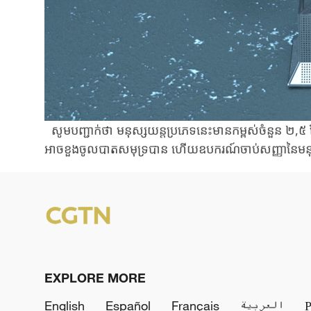
សូមបញ្ជាក់ថា​ មនុស្សយន្តប្រភេទនេះមានកម្ពស់ចំនួន ២,៥ 
អាចខួងចូលបាតសមុទ្របាន ហើយឧបករណ៍ចាប់សញ្ញានៃមនុស្ស
EXPLORE MORE
English
Español
Français
العربية