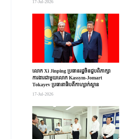
17-Jul-2026
លោក Xi Jinping ប្រធានរដ្ឋចិន​ជួបពិភាក្សា​
ការងារជាមួយ​លោក Kassym-Jomart ​
Tokayev ​ប្រធានាធិបតី​កាហ្សាក់ស្ថាន​
17-Jul-2026