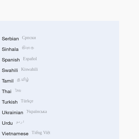
Serbian
Српски
Sinhala
සිංහල
Spanish
Español
Swahili
Kiswahili
Tamil
தமிழ்
Thai
ไทย
Turkish
Türkçe
Ukrainian
Українська
Urdu
اردو
Vietnamese
Tiếng Việt