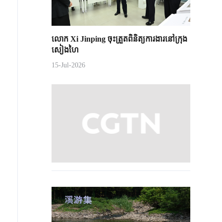
លោក Xi Jinping ចុះត្រួតពិនិត្យការងារនៅក្រុង
សៀងហៃ
15-Jul-2026