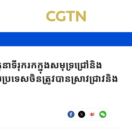
ាទីរុករកក្នុងសមុទ្រជ្រៅនិង
ប្រទេសចិនត្រូវបានស្រាវជ្រាវនិង