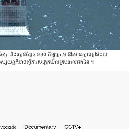
ម៉ែត្រ និងទម្ងន់ចំនួន ១១០ គីឡូក្រោម និងមានក្បលខួងដែល
យន្តក៏អាចធ្វើការសង្តេតមើលគ្រប់ពេលផងដែរ ៕​
Русский
Documentary
CCTV+