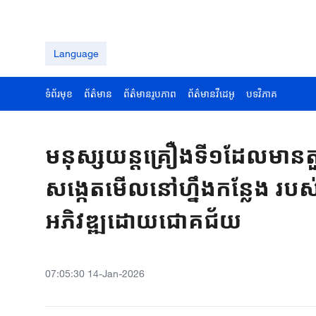
Language
ទំព័រមុខ
ព័ត៌មាន
ព័ត៌មានរូបភាព
ព័ត៌មានវីដេអូ
បទវិភាគ
មនុស្សយន្តគ្រឿងទី១ដែលមានតួន
សង្កេតមើលនៅហ្នឹងកន្លែង របស់
អភិវឌ្ឍដោយជោគជ័យ
07:05:30 14-Jan-2026