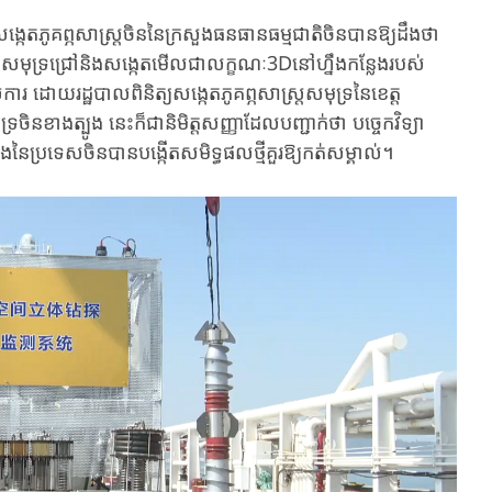
សង្កេតភូគព្ភសាស្ត្រចិននៃក្រសួងធនធានធម្មជាតិចិនបានឱ្យដឹងថា
បាតសមុទ្រជ្រៅនិងសង្កេតមើលជាលក្ខណៈ3Dនៅហ្នឹងកន្លែងរបស់
ារ ដោយរដ្ឋបាលពិនិត្យសង្កេតភូគព្ភសាស្ត្រសមុទ្រនៃខេត្ត
រចិនខាងត្បូង នេះក៏ជានិមិត្តសញ្ញាដែលបញ្ជាក់ថា បច្ចេកវិទ្យា
ងនៃប្រទេសចិនបានបង្កើតសមិទ្ធផលថ្មីគួរឱ្យកត់សម្គាល់។