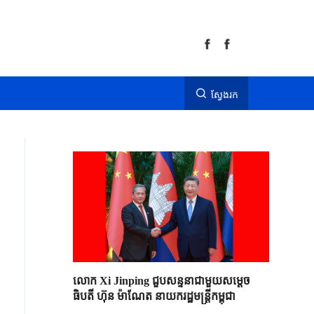
ស្វែងរក
លោក Xi Jinping ជួបសន្ទនាជាមួយសម្តេច
ធិបតី ហ៊ុន ម៉ាណែត នាយករដ្ឋមន្ត្រីកម្ពុជា