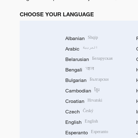
CHOOSE YOUR LANGUAGE
Albanian
Shqip
Arabic
العربية
Belarusian
Беларуская
Bengali
বাংলা
Bulgarian
Български
Cambodian
ខ្មែរ
Croatian
Hrvatski
Czech
Český
English
English
Esperanto
Esperanto