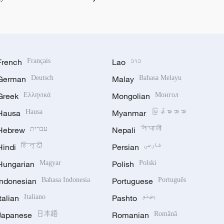
French
Français
Lao
ລາວ
German
Deutsch
Malay
Bahasa Melayu
Greek
Ελληνικά
Mongolian
Монгол
Hausa
Hausa
Myanmar
မြန်မာဘာသာ
Hebrew
עברית
Nepali
नेपाली
Hindi
हिन्दी
Persian
فارسی
Hungarian
Magyar
Polish
Polski
Indonesian
Bahasa Indonesia
Portuguese
Português
Italian
Italiano
Pashto
پښتو
Japanese
日本語
Romanian
Română