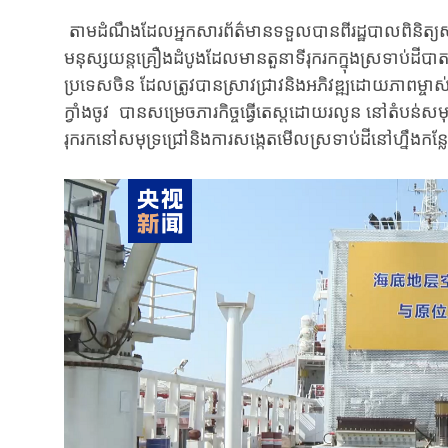
​​​​​ តាមដំណឹងដែលអ្នកសារព័ត៌មានទទួលបានពីរដ្ឋបាលពិនិត្យ
មនុស្សយន្តគ្រឿងដំបូងដែលមានតួនាទីរុករកក្នុងស្រទាប់ដី
ប្រទេសចិន ដែលត្រូវបានស្រាវជ្រាវនិងអភិវឌ្ឍដោយភាពម្ចាស់ក
ក្វាំងចូវ បានសម្រេចភារកិច្ចធ្វើតេស្តដោយរលូន នៅតំបន់សមុទ្
រុករកនៅសមុទ្រជ្រៅនិងការសង្កេតមើលស្រទាប់ដីនៅហ្នឹងកន្លែ