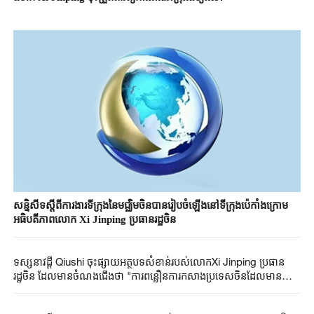
សន្និសីទស្តីពីការងារទីក្រុងនៃមជ្ឈិមចិនបានរៀបចំឡើងនៅទីក្រុងប៉េកាំងក្រោម
អធិបតីភាពលោក Xi Jinping ប្រធានរដ្ឋចិន
ទស្សនាវដ្តី Qiushi ចុះផ្សាយអត្ថបទសំខាន់របស់លោកXi Jinping ប្រធាន
រដ្ឋចិន ដែលមានចំណងជើងថា "ការពន្លឿនការកសាងប្រទេសចិនដែលមានសុខ
ភាពល្អ"