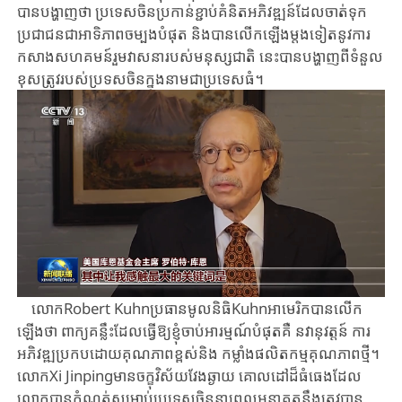
បាន​បង្ហាញ​ថា ប្រទេស​ចិន​ប្រកាន់ខ្ជាប់​គំនិត​អភិវឌ្ឍន៍​ដែលចាត់ទុក​
ប្រជាជន​ជា​អាទិភាពចម្បងបំផុត​ ​និងបាន​លើកឡើង​ម្តងទៀត​នូវ​ការ​
កសាងសហគមន៍រួមវាសនា​របស់​មនុស្សជាតិ​ ​នេះ​បាន​បង្ហាញពី​ទំនួល​
ខុសត្រូវ​របស់​ប្រទស​ចិនក្នុងនាមជា​ប្រទេស​ធំ។
លោក​Robert Kuhn​ប្រធានមូលនិធិ​Kuhnអាមេរិកបាន​លើក
ឡើងថា​ ​ពាក្យគន្លឹះដែល​ធ្វើ​ឱ្យខ្ញុំ​ចាប់អារម្មណ៍បំផុតគឺ នវានុវត្តន៍ ​ការ
អភិវឌ្ឍប្រកបដោយ​គុណភាពខ្ពស់​និង កម្លាំងផលិតកម្មគុណភាពថ្មី។
លោកXi Jinpingមាន​ចក្ខុវិស័យវែងឆ្ងាយ ​គោលដៅដ៏​ធំធេងដែល
លោក​បានកំណត់សម្រាប់​ប្រទេសចិន​នាពេល​អនាគត​នឹង​ត្រូវ​បាន​