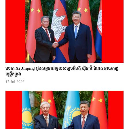
លោក Xi Jinping ជួបសន្ទនាជាមួយសម្តេចធិបតី ហ៊ុន ម៉ាណែត នាយករដ្ឋ
មន្ត្រីកម្ពុជា
17-Jul-2026