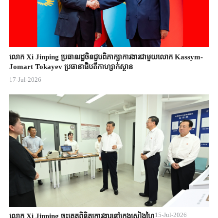
លោក Xi Jinping ប្រធានរដ្ឋចិន​ជួបពិភាក្សា​ការងារជាមួយ​លោក Kassym-
Jomart ​Tokayev ​ប្រធានាធិបតី​កាហ្សាក់ស្ថាន​
17-Jul-2026
15-Jul-2026
លោក Xi Jinping ចុះត្រួតពិនិត្យការងារនៅក្រុងសៀងហៃ