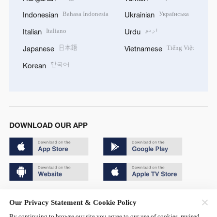
Bahasa Indonesia
Українська
Indonesian
Ukrainian
Italiano
اردو
Italian
Urdu
日本語
Tiếng Việt
Japanese
Vietnamese
한국어
Korean
DOWNLOAD OUR APP
Copyright © 2024 CGTN.
Our Privacy Statement & Cookie Policy
京ICP备20000184号
By continuing to browse our site you agree to our use of cookies, revised