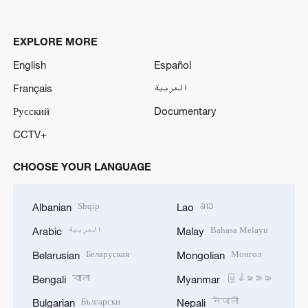
EXPLORE MORE
English
Español
Français
العربية
Русский
Documentary
CCTV+
CHOOSE YOUR LANGUAGE
Shqip
ລາວ
Albanian
Lao
العربية
Bahasa Melayu
Arabic
Malay
Беларуская
Монгол
Belarusian
Mongolian
বাংলা
မြန်မာဘာသာ
Bengali
Myanmar
Български
नेपाली
Bulgarian
Nepali