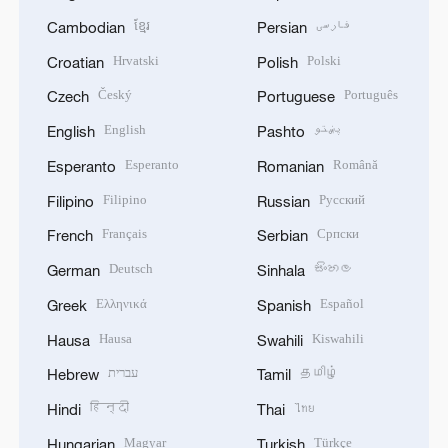
ខ្មែរ
فارسی
Cambodian
Persian
Hrvatski
Polski
Croatian
Polish
Český
Português
Czech
Portuguese
English
پښتو
English
Pashto
Esperanto
Română
Esperanto
Romanian
Filipino
Русский
Filipino
Russian
Français
Српски
French
Serbian
Deutsch
සිංහල
German
Sinhala
Ελληνικά
Español
Greek
Spanish
Hausa
Kiswahili
Hausa
Swahili
עברית
தமிழ்
Hebrew
Tamil
हिन्दी
ไทย
Hindi
Thai
Magyar
Türkçe
Hungarian
Turkish