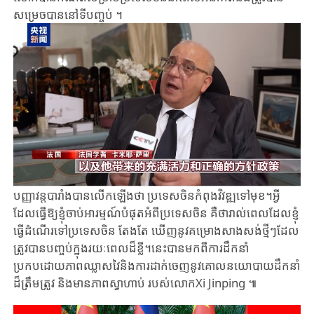
សម្រេច​បាន​នៅទីបញ្ចប់ ។
បញ្ញាវន្ត​បារាំង​បាន​លើកឡើងថា​ ​ប្រទេស​ចិនកំពុងវិវឌ្ឍទៅមុខ​។​អ្វី
ដែលធ្វើ​ឱ្យ​ខ្ញុំ​ចាប់អារម្មណ៍បំផុត​អំពីប្រទេសចិន ​គឺថា​រាល់ពេលដែលខ្ញុំ​
ធ្វើដំណើរ​ទៅប្រទេស​ចិន​ ​តែងតែ ​ឃើញនូវ​គម្រោងសាងសង់ថ្មីៗដែល​
ត្រូវបានបញ្ចប់ក្នុងរយៈពេលដ៏ខ្លី។​នេះបានមក​ពី​ការដឹកនាំ
ប្រកបដោយភាពឈ្លាសវៃ​និងការដាក់ចេញនូវគោលនយោបាយដឹកនាំ
ដ៏ត្រឹមត្រូវ និងមានភាពស្វាហាប់ របស់លោកXi Jinping ៕