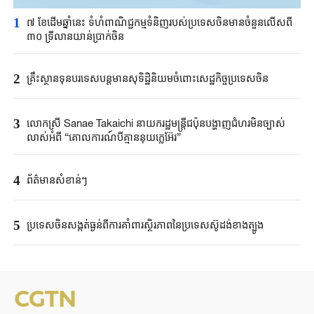
1
៧ ខែដើមឆ្នាំនេះ ទំហំពាណិជ្ជកម្មទំនិញរបស់ប្រទេសចិនមានចំនួនលើសពី
៣០ ទ្រីលានយាន់ប្រាក់ចិន
2
គ្រឹះស្ថាន​ទុនបរទេស​បន្តមាន​សុទិដ្ឋិនិយម​ចំពោះសេដ្ឋកិច្ច​ប្រទេសចិន​​
3
លោកស្រី Sanae ​Takaichi ​នាយករដ្ឋមន្ត្រី​ជប៉ុន​បង្ហាញជំហរមិន​ច្បាស់​
លាស់​អំពី ​“គោលការណ៍បី​គ្មាននុយក្លេអ៊ែរ​”​
4
ព័ត៌មានសំខាន់ៗ
5
ប្រទេសចិនសង្កត់ធ្ងន់ពីការគាំពារស្ថិរភាពនៃប្រទេសស៊ូដង់ខាងត្បូង