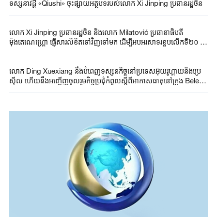
ទស្សនាវដ្តី «Qiushi» ចុះផ្សាយអត្ថបទរបស់លោក Xi Jinping ប្រធានរដ្ឋចិន
លោក Xi Jinping ប្រធានរដ្ឋចិន និងលោក Milatović ប្រធានាធិបតី
ម៉ុងតេណេហ្គ្រោ ផ្ញើសារលិខិតទៅវិញទៅមក ដើម្បីអបអរសាទរខួបលើកទី២០ នៃ
ការបង្កើតទំនាក់ទំនងការទូតរវាងចិននិងម៉ុងតេណេហ្គ្រោ
លោក Ding Xuexiang នឹងបំពេញទស្សនកិច្ចនៅប្រទេសអ៊ុយរូហ្គាយនិងប្រេ
ស៊ីល ហើយនឹងអញ្ជើញចូលរួមកិច្ចប្រជុំកំពូលស្តីពីអាកាសធាតុនៅក្រុង Belem
ក្នុងនាមជាបេសកជនពិសេសរបស់លោក Xi Jinping ប្រធានរដ្ឋចិន