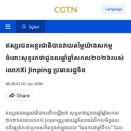
Language
ស្វែងរក
ឥស្សរជនអន្តរជាតិបានវាយតម្លៃយ៉ាងសកម្ម
ចំពោះសុន្ទរកថាជូនពរឆ្នាំឆ្នាំសកល២០២៦របស់
លោកXi Jinping ប្រធានរដ្ឋចិន
06:28:47 02-Jan-2026
Share
ឥស្សរជនអន្តរជាតិ​បាន​លើកឡើងថា​ សុន្ទរកថា​ជូនពរ​ឆ្នាំ​ឆ្នាំ​សកល​​
២០២៦​របស់​លោក​Xi Jinpingប្រធានរដ្ឋ​ចិន​បាន​រំលឹក​សមិទ្ធផល​
អភិវឌ្ឍន៍របស់​ប្រទេស​ចិន​ក្នុងអំឡុងពេល​ “ផែនការ​៥ឆ្នាំ​ទី​១៤​”​ ​ដែល