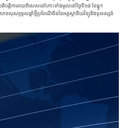
រតិបត្តិការគយពិសេសនៅកោះទាំងមូលនៅថ្ងៃទី១៨ ខែធ្នូ។
ុណ្យចូលឆ្នាំថ្មីប្រពៃណីចិននៃអគ្គស្ថានីយវិទ្យុនិងទូរទស្សន៍