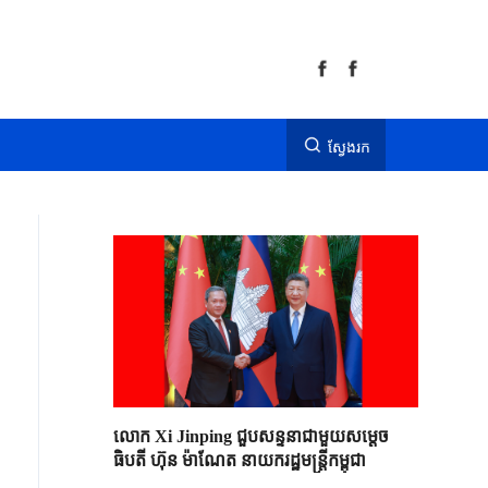
ស្វែងរក
លោក Xi Jinping ជួបសន្ទនាជាមួយសម្តេច
ធិបតី ហ៊ុន ម៉ាណែត នាយករដ្ឋមន្ត្រីកម្ពុជា