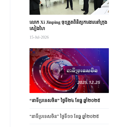
លោក Xi Jinping ចុះត្រួតពិនិត្យការងារនៅក្រុង
សៀងហៃ
15-Jul-2026
“នាទីប្រទេសចិន” ថ្ងៃទី២៤ ខែធ្នូ ឆ្នាំ២០២៥
“នាទីប្រទេសចិន” ថ្ងៃទី១១ ខែធ្នូ ឆ្នាំ២០២៥