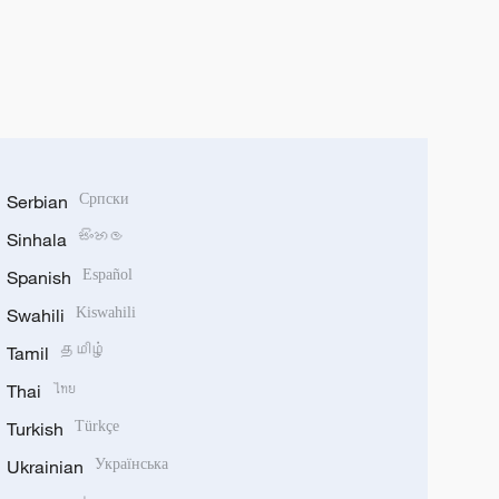
Serbian
Српски
Sinhala
සිංහල
Spanish
Español
Swahili
Kiswahili
Tamil
தமிழ்
Thai
ไทย
Turkish
Türkçe
Ukrainian
Українська