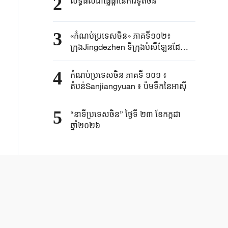
2
លទ្ធផលជាផ្លែផ្កានៃការទូតចិន
3
«កំណប់ប្រទេសចិន» ភាគទី១០២៖
ក្រុងJingdezhen ទីក្រុងប៉សឺឡែនដែល
មានប្រវត្តិរាប់ពាន់ឆ្នាំ
4
កំណប់ប្រទេសចិន ភាគទី ១០១ ៖
តំបន់Sanjiangyuan ៖ ប៉មទឹកនៃអាស៊ី
5
“នាទីប្រទេសចិន” ថ្ងៃទី ២៣ ខែកក្កដា
ឆ្នាំ២០២៦