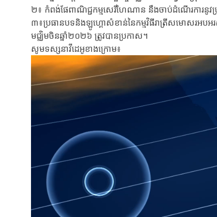
២៖ កំពង់ផែពាណិជ្ជកម្មសេរីហៃណាន នឹងចាប់ដំណើរការនូវប្
៣៖ប្រធានបទនិងឡូហ្គោសំខាន់នៃកម្មវិធីរាត្រីសមោសរអបអរសាទរប
មជ្ឈិមចិនឆ្នាំ២០២៦ ត្រូវបានប្រកាស។
សូមទស្សនាវីដេអូខាងក្រោម៖