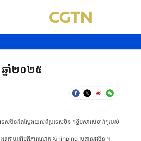
ូ ឆ្នាំ២០២៥
ប្រទេសចិននិងស្វែងយល់ពីប្រទេសចិន ។ខ្លឹមសារសំខាន់ៗរបស់
ប៉េកាំងក្រោមអធិបតីភាពលោក Xi Jinping ប្រធានរដ្ឋចិន ។