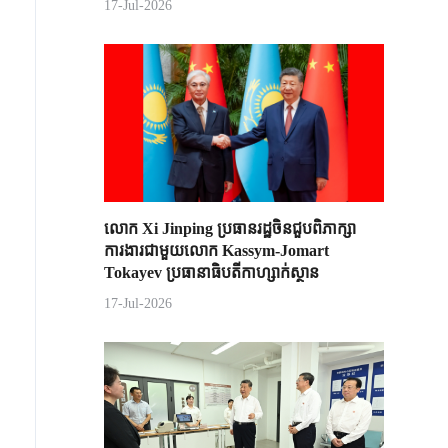
17-Jul-2026
លោក Xi Jinping ប្រធានរដ្ឋចិន​ជួបពិភាក្សា​
ការងារជាមួយ​លោក Kassym-Jomart ​
Tokayev ​ប្រធានាធិបតី​កាហ្សាក់ស្ថាន​
17-Jul-2026