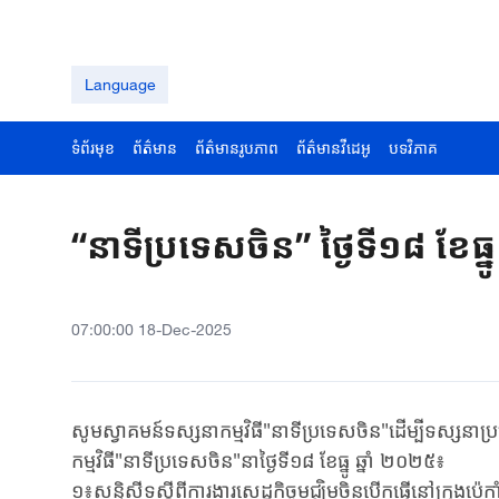
Language
ទំព័រមុខ
ព័ត៌មាន
ព័ត៌មានរូបភាព
ព័ត៌មានវីដេអូ
បទវិភាគ
“នាទីប្រទេសចិន” ថ្ងៃទី១៨ ខែធ្ន
07:00:00 18-Dec-2025
សូមស្វាគមន៍ទស្សនាកម្មវិធី"នាទីប្រទេសចិន"ដើម្បីទស្សនា
កម្មវិធី"នាទីប្រទេសចិន"នាថ្ងៃទី១៨ ខែធ្នូ ឆ្នាំ​ ២០២៥៖
១៖សន្និសីទស្តីពីការងារសេដ្ឋកិច្ចមជ្ឈិមចិនបើកធ្វើនៅក្រុង