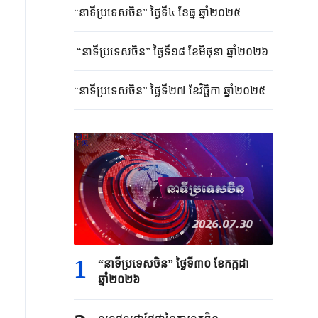
“នាទីប្រទេសចិន” ថ្ងៃទី៤ ខែធ្នូ ឆ្នាំ២០២៥
“នាទីប្រទេសចិន” ថ្ងៃទី១៨ ខែមិថុនា ឆ្នាំ២០២៦
“នាទីប្រទេសចិន” ថ្ងៃទី២៧ ខែវិច្ឆិកា ឆ្នាំ២០២៥
1
“នាទីប្រទេសចិន” ថ្ងៃទី៣០ ខែកក្កដា
ឆ្នាំ២០២៦