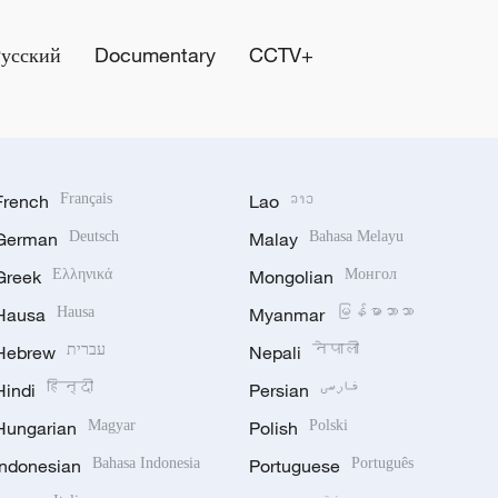
Русский
Documentary
CCTV+
French
Français
Lao
ລາວ
German
Deutsch
Malay
Bahasa Melayu
Greek
Ελληνικά
Mongolian
Монгол
Hausa
Hausa
Myanmar
မြန်မာဘာသာ
Hebrew
עברית
Nepali
नेपाली
Hindi
हिन्दी
Persian
فارسی
Hungarian
Magyar
Polish
Polski
Indonesian
Bahasa Indonesia
Portuguese
Português