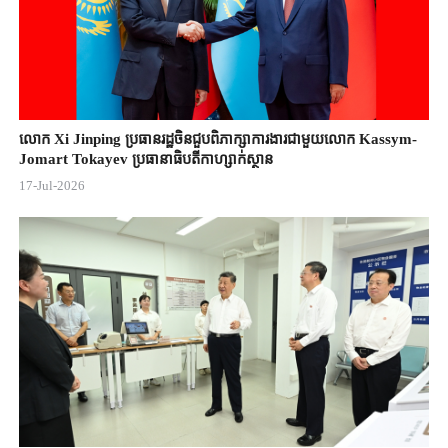
លោក Xi Jinping ប្រធានរដ្ឋចិន​ជួបពិភាក្សា​ការងារជាមួយ​លោក Kassym-
Jomart ​Tokayev ​ប្រធានាធិបតី​កាហ្សាក់ស្ថាន​
17-Jul-2026