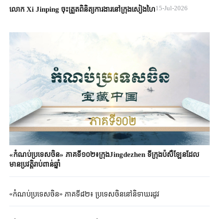
15-Jul-2026
លោក Xi Jinping ចុះត្រួតពិនិត្យការងារនៅក្រុងសៀងហៃ
«កំណប់ប្រទេសចិន» ភាគទី១០២៖ក្រុងJingdezhen ទីក្រុងប៉សឺឡែនដែល
មានប្រវត្តិរាប់ពាន់ឆ្នាំ
«កំណប់ប្រទេសចិន» ភាគទី៨២៖ ប្រទេសចិននៅនិទាឃរដូវ