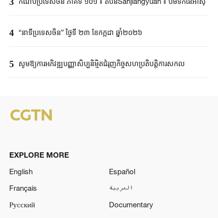
3
កំណប់ប្រទេសចិន ភាគទី ១០១ ៖ តំបន់Sanjiangyuan ៖ ប៉មទឹកនៃអាស៊ី
4
“នាទីប្រទេសចិន” ថ្ងៃទី ២៣ ខែកក្កដា ឆ្នាំ២០២៦
5
សូមឱ្យការអភិវឌ្ឍបញ្ញាសិប្បនិម្មិតជំរុញកិច្ចសហប្រតិបត្តិការសកល
EXPLORE MORE
English
Español
Français
العربية
Русский
Documentary