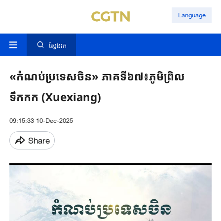
Language
ស្វែងរក
«កំណប់ប្រទេសចិន» ភាគទី៦៧៖ភូមិព្រិល
ទឹកកក (Xuexiang)
09:15:33 10-Dec-2025
Share