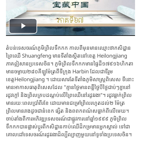
Play
Video
តំបន់ទេសចរណ៍ភូមិព្រិលទឹកកក កាលពីមុនមានឈ្មោះថាកសិដ្ឋាន
ព្រៃឈើ Shuangfeng មានទីតាំងស្ថិតនៅខេត្ត Heilongjiang
ភាគឦសានប្រទេសចិន។ ភូមិព្រិលទឹកកកមានផ្ទៃដី១៧៩១៦ហិកតា
មានចម្ងាយ២៨០គីឡូម៉ែត្រពីទីក្រុង Harbin ដែលជាទីរួម
ខេត្តHeilongjiang ។ ដោយសារតែទីតាំងភូមិសាស្ត្រពិសេស ទីនោះ
មានអាកាសធាតុពិសេសដែល "គ្មានថ្ងៃមានពន្លឺថ្ងៃបីថ្ងៃជាប់ៗគ្នានៅ
រដូវក្តៅ និងព្រិលគ្របដណ្តប់លើព្រៃឈើនៅរដូវរងា"។ រដូវធ្លាក់ព្រិល
មានរយៈពេលប្រាំពីរខែ ដោយមានជម្រៅព្រិលរហូតដល់២ ម៉ែត្រ
ព្រិលមានរាងដូចជានំខេក ផ្សិត និងពពកពណ៌សធ្លាក់ពីលើមេឃ។
ចាប់តាំងពីការអភិវឌ្ឍទេសចរណ៍ជាផ្លូវការនៅឆ្នាំ១៩៩៩ ភូមិព្រិល
ទឹកកកបានផ្លាស់ប្តូរពីកសិដ្ឋានកាប់ឈើដ៏កម្រមានអ្នកស្គាល់ ទៅជា
គោលដៅទេសចរណ៍រដូវរងាដ៏ល្បីល្បាញមួយនៅទូទាំងប្រទេសចិន។