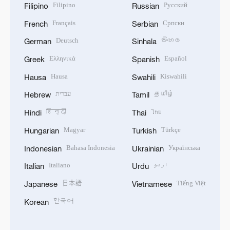
Filipino
Русский
Filipino
Russian
Français
Српски
French
Serbian
Deutsch
සිංහල
German
Sinhala
Ελληνικά
Español
Greek
Spanish
Hausa
Kiswahili
Hausa
Swahili
עברית
தமிழ்
Hebrew
Tamil
हिन्दी
ไทย
Hindi
Thai
Magyar
Türkçe
Hungarian
Turkish
Bahasa Indonesia
Українська
Indonesian
Ukrainian
Italiano
اردو
Italian
Urdu
日本語
Tiếng Việt
Japanese
Vietnamese
한국어
Korean