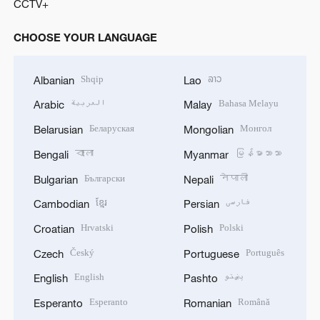
CCTV+
CHOOSE YOUR LANGUAGE
Shqip
ລາວ
Albanian
Lao
العربية
Bahasa Melayu
Arabic
Malay
Беларуская
Монгол
Belarusian
Mongolian
বাংলা
မြန်မာဘာသာ
Bengali
Myanmar
Български
नेपाली
Bulgarian
Nepali
ខ្មែរ
فارسی
Cambodian
Persian
Hrvatski
Polski
Croatian
Polish
Český
Português
Czech
Portuguese
English
پښتو
English
Pashto
Esperanto
Română
Esperanto
Romanian