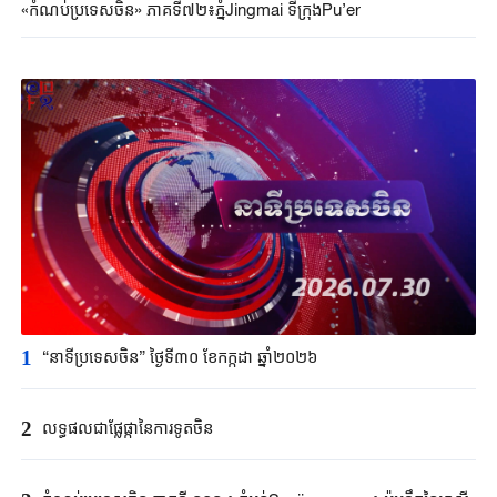
«កំណប់ប្រទេសចិន» ភាគទី៧២៖ភ្នំJingmai ទីក្រុងPu’er
1
“នាទីប្រទេសចិន” ថ្ងៃទី៣០ ខែកក្កដា ឆ្នាំ២០២៦
2
លទ្ធផលជាផ្លែផ្កានៃការទូតចិន