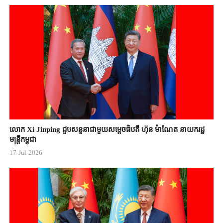
លោក Xi Jinping ជួបសន្ទនាជាមួយសម្តេចធិបតី ហ៊ុន ម៉ាណែត នាយករដ្ឋ
មន្ត្រីកម្ពុជា
17-Jul-2026