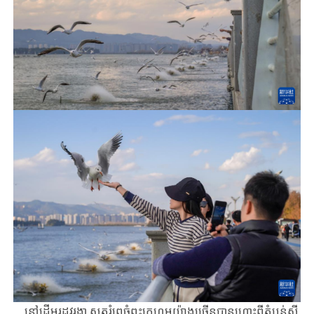
នៅដើមរដូវរងា ​សត្វរំពេចំពុះ​ក្រហម​យ៉ាង​​ច្រើន​​បានហោះ​ពីតំបន់ស៊ី