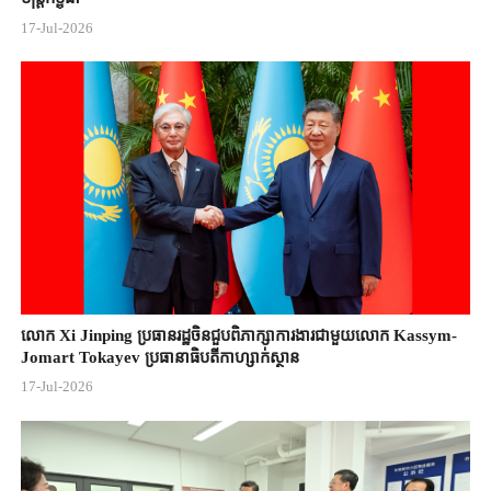
17-Jul-2026
លោក Xi Jinping ប្រធានរដ្ឋចិន​ជួបពិភាក្សា​ការងារជាមួយ​លោក Kassym-
Jomart ​Tokayev ​ប្រធានាធិបតី​កាហ្សាក់ស្ថាន​
17-Jul-2026