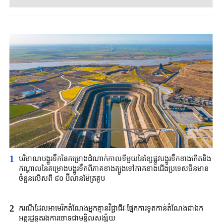
1
បរិមាណបង្ហូរទឹកនៃគម្រោងដំណាក់កាលទីមួយនៃខ្សែផ្លូវបង្ហូរទឹកខាងកើតនិង​
កណ្តាលនៃគម្រោងបង្ហូរទឹកពីភាគខាងត្បូងទៅភាគខាងជើងប្រទេសចិនមាន
ចំនួនលើសពី ៩០ ប៊ីលានម៉ែត្រគូប
2
ករណីដែលអាមេរិកតំណែងអ្នកគ្មានវិជ្ជាជីវៈផ្នែកការទូតកាន់តំណែងជាឯក
អគ្គរដ្ឋទូតរងការចោទជាមន្ទិលសង្ស័យ