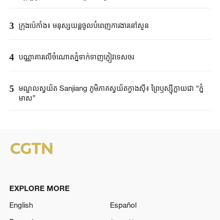
3
ក្រុងប៉េកាំង​៖ មនុស្សយន្ត​ចូលបំពេញ​ការងារនៅសួន​​
4
បណ្ណាគារលើចំណោតភ្នំទាក់ទាញភ្ញៀវទេសចរ
5
មណ្ឌលស្វយ័ត Sanjiang ភូមិភាគស្វយ័តក្វាងស៊ី៖ ព្រៃឫស្ស៊ីក្លាយជា “ភ្នំ
មាស”
EXPLORE MORE
English
Español