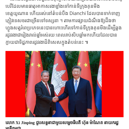
បេរី​ដែល​មាន​ធាតុ​អាកាស​រងាខ្លាំងទៅកាន់ទីក្រុងគុនមីង ​
ខេត្តយូណាន ​ហើយរស់នៅតំបន់បឹង ​Dianchi ​ដែល​បាន​ទាក់ទាញ
ភ្ញៀវទេសចរជាច្រើនទៅ​ទស្សនា ​។ ​តាម​ការផ្សាយ​ដំណឹង​ឱ្យ​ដឹង​ថា ​
ហ្វូង​សត្វ​រំពេ​ប្រភេទ​នេះ​បានហោះហើរទៅកាន់ទីក្រុងគុនមីងដើម្បី​ឆ្លង​
រដូវរងាជារៀងរាល់​ឆ្នាំ​អស់រយៈពេលរាប់​សិប​ឆ្នាំ​មកហើយ​ដែលបាន
ក្លាយជាទិដ្ឋភាព​រដូវរងា​ដ៏ពិសេស​ក្នុង​តំបន់​នេះ ​៕​
លោក Xi Jinping ជួបសន្ទនាជាមួយសម្តេចធិបតី ហ៊ុន ម៉ាណែត នាយករដ្ឋ
មន្ត្រីកម្ពុជា