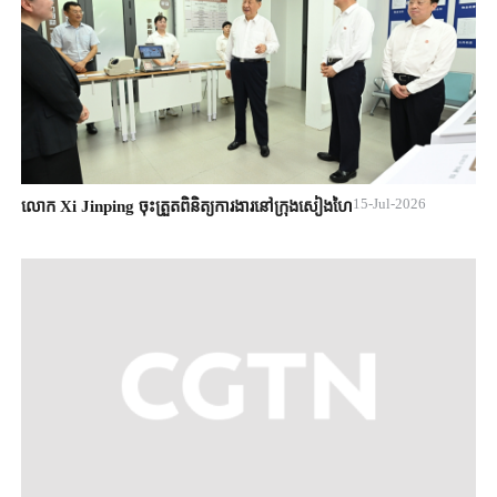
15-Jul-2026
លោក Xi Jinping ចុះត្រួតពិនិត្យការងារនៅក្រុងសៀងហៃ