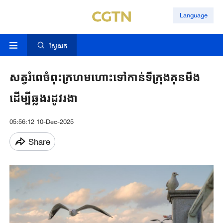
Language
ស្វែងរក
សត្វរំពេចំពុះក្រហមហោះទៅកាន់ទីក្រុងគុនមីង
ដើម្បីឆ្លងរដូវរងា
05:56:12 10-Dec-2025
Share