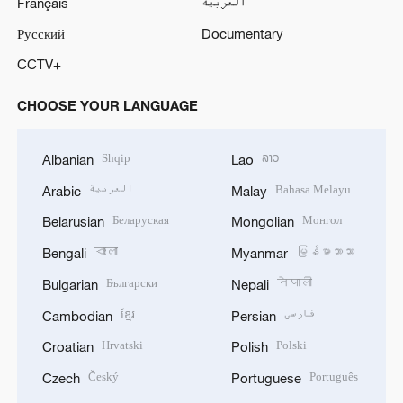
Français
العربية
Русский
Documentary
CCTV+
CHOOSE YOUR LANGUAGE
Shqip
ລາວ
Albanian
Lao
العربية
Bahasa Melayu
Arabic
Malay
Беларуская
Монгол
Belarusian
Mongolian
বাংলা
မြန်မာဘာသာ
Bengali
Myanmar
Български
नेपाली
Bulgarian
Nepali
ខ្មែរ
فارسی
Cambodian
Persian
Hrvatski
Polski
Croatian
Polish
Český
Português
Czech
Portuguese