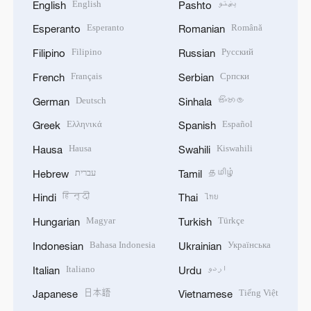
English
پښتو
English
Pashto
Esperanto
Română
Esperanto
Romanian
Filipino
Русский
Filipino
Russian
Français
Српски
French
Serbian
Deutsch
සිංහල
German
Sinhala
Ελληνικά
Español
Greek
Spanish
Hausa
Kiswahili
Hausa
Swahili
עברית
தமிழ்
Hebrew
Tamil
हिन्दी
ไทย
Hindi
Thai
Magyar
Türkçe
Hungarian
Turkish
Bahasa Indonesia
Українська
Indonesian
Ukrainian
Italiano
اردو
Italian
Urdu
日本語
Tiếng Việt
Japanese
Vietnamese