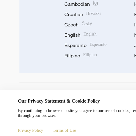
Cambodian
ខ្មែរ
Croatian
Hrvatski
Czech
Český
English
English
Esperanto
Esperanto
Filipino
Filipino
DOWNLOAD OUR APP
Our Privacy Statement & Cookie Policy
By continuing to browse our site you agree to our use of cookies, r
through your browser.
Privacy Policy
Terms of Use
Copyright © 2024 CGTN.
京ICP备20000184号
京公网安