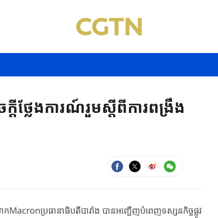
ីថ្លែងការណ៍រួមស្តីពីការពង្រឹង
acronប្រធានាធិបតីបារាំង បានអញ្ជើញបំពេញទស្សនកិច្ចផ្លូវ