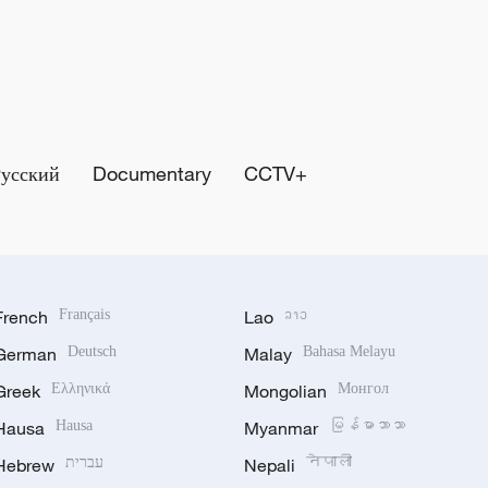
Русский
Documentary
CCTV+
French
Français
Lao
ລາວ
German
Deutsch
Malay
Bahasa Melayu
Greek
Ελληνικά
Mongolian
Монгол
Hausa
Hausa
Myanmar
မြန်မာဘာသာ
Hebrew
עברית
Nepali
नेपाली