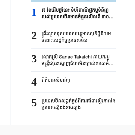
1
៧ ខែដើមឆ្នាំនេះ ទំហំពាណិជ្ជកម្មទំនិញ
របស់ប្រទេសចិនមានចំនួនលើសពី ៣០
ទ្រីលានយាន់ប្រាក់ចិន
2
គ្រឹះស្ថាន​ទុនបរទេស​បន្តមាន​សុទិដ្ឋិនិយម​
ចំពោះសេដ្ឋកិច្ច​ប្រទេសចិន​​
3
លោកស្រី Sanae ​Takaichi ​នាយករដ្ឋ
មន្ត្រី​ជប៉ុន​បង្ហាញជំហរមិន​ច្បាស់​លាស់​អំពី ​
“គោលការណ៍បី​គ្មាននុយក្លេអ៊ែរ​”​
4
ព័ត៌មានសំខាន់ៗ
5
ប្រទេសចិនសង្កត់ធ្ងន់ពីការគាំពារស្ថិរភាពនៃ
ប្រទេសស៊ូដង់ខាងត្បូង