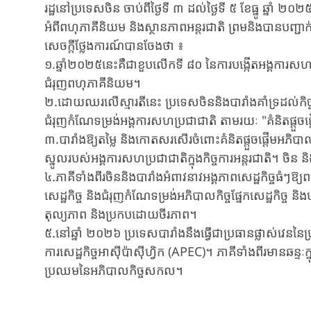
រដ្ឋនៅប្រទេសចិន ចាប់ពីថ្ងៃទី ៣ ដល់ថ្ងៃទី ៥ ខែធ្នូ ឆ្នាំ ២០
អំពីពហុភាគីនិយម និងស្ថានភាពអន្តរជាតិ ព្រមនិងបានបញ្ជា
សេចក្តីថ្លែងការណ៍បានចែងថា ៖
១.ឆ្នាំ២០២៥នេះគឺជាខួបលើកទី ៨០ នៃការបង្កើតអង្គការសហប្រ
ជំរុញពហុភាគីនិយម។
២.ដោយឈរលើស្មារតីនេះ ប្រទេសចិននិងបារាំងគាំទ្រដល់កិច្ចខ
ជំរុញកំណែទម្រង់អង្គការសហប្រជាជាតិ តាមរយៈ "គំនិតផ្តួ
៣.បារាំងឱ្យតម្លៃ និងកោតសរសើរចំពោះគំនិតផ្តួចផ្តើម
ស្នូលរបស់អង្គការសហប្រជាជាតិក្នុងកិច្ចការអន្តរជាតិ។ ចិន ន
៤.ភាគីទាំងពីរចិននិងបារាំងអំពាវនាវអង្គភាពសេដ្ឋកិច្ចធំៗឱ
សេដ្ឋកិច្ច និងជំរុញកំណែទម្រង់អភិបាលកិច្ចផ្នែកសេដ្ឋកិច្ច និង
តុល្យភាព និងប្រកបដោយចីរភាព។
៥.នៅឆ្នាំ ២០២៦ ប្រទេសបារាំងនឹងធ្វើជាប្រធានផ្លាស់វេននៃប
ការសេដ្ឋកិច្ចអាស៊ីប៉ាស៊ីហ្វិក (APEC)។ ភាគីទាំងពីរមានឆន្ទ
ប្រឈមនៃអភិបាលកិច្ចសកល។