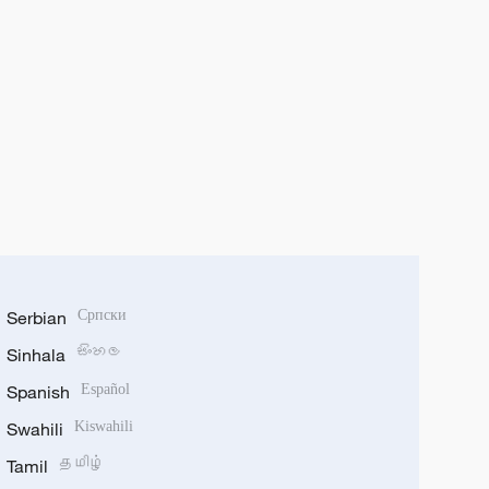
Serbian
Српски
Sinhala
සිංහල
Spanish
Español
Swahili
Kiswahili
Tamil
தமிழ்