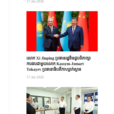
17-Jul-2026
លោក Xi Jinping ប្រធានរដ្ឋចិន​ជួបពិភាក្សា​
ការងារជាមួយ​លោក Kassym-Jomart ​
Tokayev ​ប្រធានាធិបតី​កាហ្សាក់ស្ថាន​
17-Jul-2026