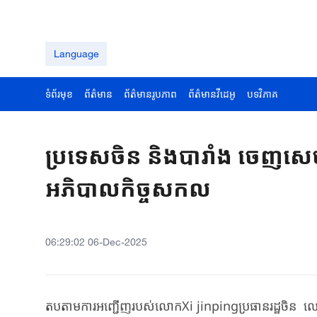
Language
ទំព័រមុខ
ព័ត៌មាន
ព័ត៌មានរូបភាព
ព័ត៌មានវីដេអូ
បទវិភាគ
ប្រទេសចិន និងបារាំង ចេញសេចក្ត
អភិបាលកិច្ចសកល
06:29:02 06-Dec-2025
តបតាមការអញ្ជើញរបស់លោកXi jinpingប្រធានរដ្ឋចិន លោកM