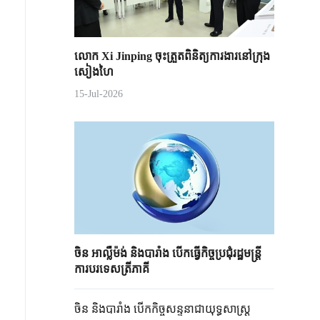
លោក Xi Jinping ចុះត្រួតពិនិត្យការងារនៅក្រុង
សៀងហៃ
15-Jul-2026
ចិន អាល្លឺម៉ង់ និងបារាំង បើកធ្វើ​កិច្ចប្រជុំរដ្ឋមន្ត្រី
ការបរទេសត្រីភាគី
ចិន និងបារាំង បើកកិច្ចសន្ទនាជា​យុទ្ធសាស្ត្រ