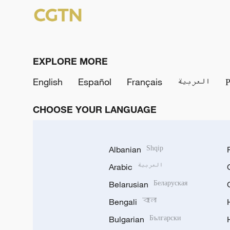
EXPLORE MORE
English
Español
Français
العربية
CHOOSE YOUR LANGUAGE
Albanian
Shqip
Arabic
العربية
Belarusian
Беларуская
Bengali
বাংলা
Bulgarian
Български