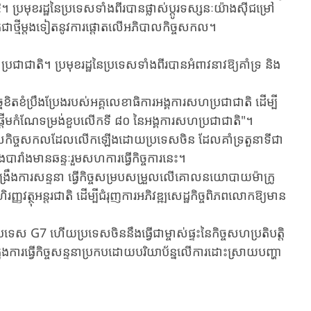
២៥។ ប្រមុខរដ្ឋនៃប្រទេសទាំងពីរបានផ្លាស់ប្តូរទស្សនៈយ៉ាងស៊ីជម្រៅ
ក់ជាថ្មីម្តងទៀតនូវការផ្តោតលើអភិបាលកិច្ចសកល។
ជាជាតិ។ ប្រមុខរដ្ឋនៃប្រទេសទាំងពីរបានអំពាវនាវឱ្យគាំទ្រ និង
ិតខំប្រឹងប្រែងរបស់អគ្គលេខាធិការអង្គការសហប្រជាជាតិ ដើម្បី
ចផ្តើមកំណែទម្រង់ខួបលើកទី ៨០ នៃអង្គការសហប្រជាជាតិ"។
អភិបាលកិច្ចសកលដែលលើកឡើងដោយប្រទេសចិន ដែលគាំទ្រតួនាទីជា
ិងបារាំងមានឆន្ទៈរួមសហការធ្វើកិច្ចការនេះ។
្យពង្រឹងការសន្ទនា ធ្វើកិច្ចសម្របសម្រួលលើគោលនយោបាយម៉ាក្រូ
ហិរញ្ញវត្ថុអន្តរជាតិ ដើម្បីជំរុញការអភិវឌ្ឍសេដ្ឋកិច្ចពិភពលោកឱ្យមាន
្រទេស G7 ហើយប្រទេសចិននឹងធ្វើជាម្ចាស់ផ្ទះនៃកិច្ចសហប្រតិបត្តិ
ៈក្នុងការធ្វើកិច្ចសន្ទនាប្រកបដោយបរិយាប័ន្នលើការដោះស្រាយបញ្ហា