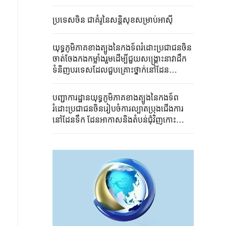
ប្រទេសចិន ជាគំរូនៃសន្តិសុខសម្រាប់អាស៊ី
យុទ្ធភូមិភាគខាងត្បូងនៃកងទ័ពរំដោះប្រជាជនចិន
ចាត់ចែងកងកម្លាំងរួមដើម្បីជួយសង្គ្រោះនាវាដឹក
ទំនិញបរទេសដែលជួបគ្រោះថ្នាក់នៅដែន
សមុទ្រជុំវិញកោះHuangyan ប្រទេសចិន
បញ្ជាការដ្ឋានយុទ្ធភូមិភាគខាងត្បូងនៃកងទ័ព
រំដោះប្រជាជនចិនរៀបចំការល្បាតប្រុងជើងការ
នៅដែនទឹក ដែនអាកាសនិងតំបន់ជុំវិញកោះ
Huangyan ប្រទេសចិន