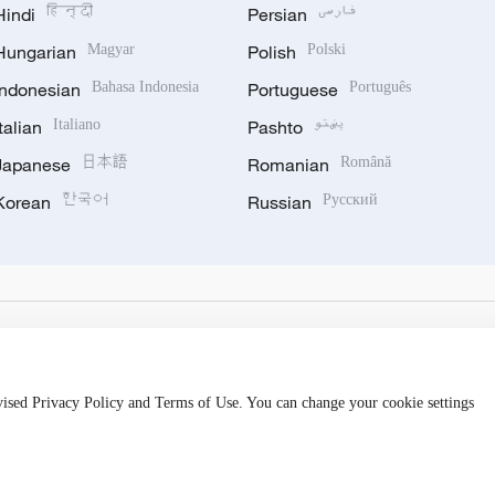
Hindi
हिन्दी
Persian
فارسی
Hungarian
Magyar
Polish
Polski
Indonesian
Bahasa Indonesia
Portuguese
Português
Italian
Italiano
Pashto
پښتو
Japanese
日本語
Romanian
Română
Korean
한국어
Russian
Русский
evised Privacy Policy and Terms of Use. You can change your cookie settings
备 11010502050052号
Disinformation report hotline: 010-8506146