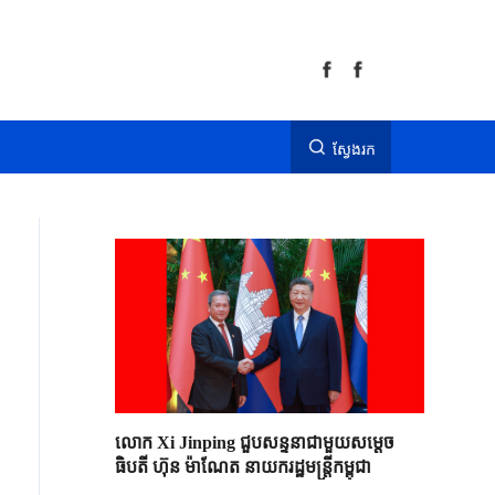
ស្វែងរក
លោក Xi Jinping ជួបសន្ទនាជាមួយសម្តេច
ធិបតី ហ៊ុន ម៉ាណែត នាយករដ្ឋមន្ត្រីកម្ពុជា