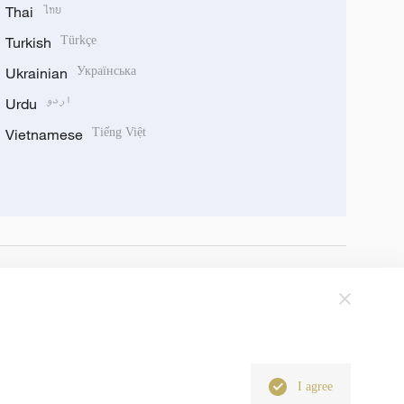
Thai
ไทย
Turkish
Türkçe
Ukrainian
Українська
Urdu
اردو
Vietnamese
Tiếng Việt
I agree
6