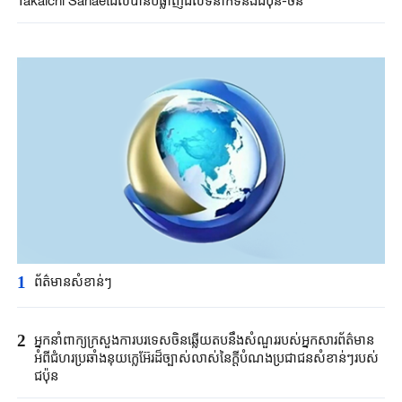
Takaichi Sanae​ដែលបានបំផ្លាញដល់ទំនាក់ទំនងជប៉ុន-ចិន
1
ព័ត៌មានសំខាន់ៗ​
2
អ្នកនាំពាក្យ​ក្រសួង​ការបរទេសចិន​ឆ្លើយតបនឹង​សំណួរ​របស់​អ្នកសារព័ត៌មាន​
អំពី​ជំហរ​ប្រ​ឆាំង​នុយក្លេអ៊ែរ​ដ៏ច្បាស់លាស់នៃ​ក្តី​បំណងប្រជាជន​សំខាន់ៗ​របស់
ជប៉ុន​