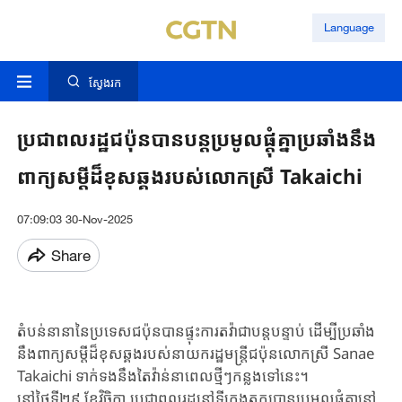
Language
ស្វែងរក
ប្រជាពលរដ្ឋជប៉ុនបានបន្តប្រមូលផ្តុំគ្នាប្រឆាំងនឹង
ពាក្យ​សម្តី​ដ៏​ខុសឆ្គងរបស់លោកស្រី​ Takaichi
07:09:03 30-Nov-2025
Share
តំបន់នានានៃប្រទេសជប៉ុនបានផ្ទុះការតវ៉ាជាបន្តបន្ទាប់ ដើម្បីប្រឆាំង
នឹងពាក្យសម្តីដ៏​ខុសឆ្គងរបស់នាយករដ្ឋមន្ត្រីជប៉ុនលោកស្រី Sanae
Takaichi ទាក់ទងនឹងតៃវ៉ាន់នាពេលថ្មីៗកន្លងទៅនេះ។
នៅថ្ងៃទី២៩ ខែ​វិច្ឆិកា​ ប្រជាពលរដ្ឋនៅទីក្រុងតូក្យូបានប្រមូលផ្តុំគ្នានៅ