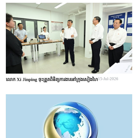
15-Jul-2026
លោក Xi Jinping ចុះត្រួតពិនិត្យការងារនៅក្រុងសៀងហៃ