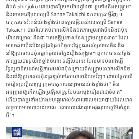
តំបន់​ Shinjuku ដោយបានស្រែកយ៉ាងខ្លាំងថា"ប្រឆាំងនឹងសង្គ្រាម"
និងទាមទារឱ្យលោកស្រី Sanae Takaichi ដក​ពាក្យ​សម្តីវិញ​ ។
បាតុករបាន​រិះគន់យ៉ាងខ្លាំងថា​ ពាក្យ​សម្តី​របស់​លោកស្រី Sanae
Takaichi បាន​រំលោភបំពានលើគំនិត​ឯកភាពរួម​​រវាងចិននិង​ជប៉ុន
យ៉ាង​កម្រោល​ និង​ជា "សេចក្តីប្រកាសនៃ​សង្គ្រាម​ឈ្លានពាន" ដែល
មានចតនាប៉ុនប៉ង​ជ្រៀតជ្រែក​កិច្ចការផ្ទៃក្នុងរបស់ប្រទេសចិន និង
នាំឱ្យប្រទេសជប៉ុនធ្លាក់ចូលទៅក្នុងភ្លើងសង្គ្រាម។ ពួកគេបានសម្តែង
ការព្រួយបារម្ភយ៉ាងខ្លាំងចំពោះ ទង្វើ​បែប​នេះ​ ដែលមាន​បំណង​ធ្វើ
វិទ្ធង្សនា​ទិសដៅសន្តិភាព​របស់​ជប៉ុន​ក្រោយពី​សង្គ្រាមលោក​លើក​ទី២
និងនាំឱ្យ​ប្រទេស​ជប៉ុន​ត្រឡប់ទៅរក​យោធានិយមវិញ។ ដោយផ្អែកលើ
មេរៀនប្រវត្តិសាស្ត្រ ក្រុមបាតុករបានព្រមានយ៉ាងខ្លាំងថា " មិន
អនុញ្ញាត​ឱ្យកើតឡើង​ប្រវត្តិសាស្ត្របែបនេះម្តងទៀតជា​ដាច់ខាត”​
ហើយបានប្រឆាំងយ៉ាងអហង្ការ​រាល់​​ទំនោរ​គោលនយោបាយដែលមាន
លទ្ធភាព​អាចបោះបង់ចោល "គោលការណ៍គ្មានអវុធ​​នុយក្លេអ៊ែរចំនួន​
បី"។