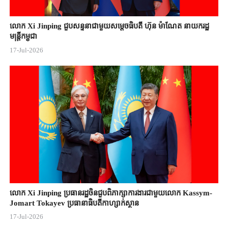
លោក Xi Jinping ជួបសន្ទនាជាមួយសម្តេចធិបតី ហ៊ុន ម៉ាណែត នាយករដ្ឋ
មន្ត្រីកម្ពុជា
17-Jul-2026
លោក Xi Jinping ប្រធានរដ្ឋចិន​ជួបពិភាក្សា​ការងារជាមួយ​លោក Kassym-
Jomart ​Tokayev ​ប្រធានាធិបតី​កាហ្សាក់ស្ថាន​
17-Jul-2026