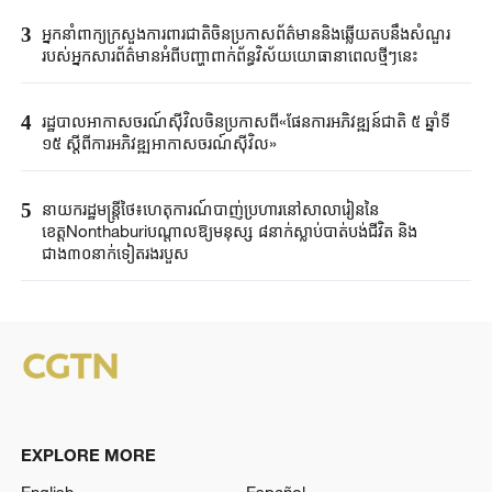
3
អ្នកនាំពាក្យក្រសួងការពារជាតិចិនប្រកាសព័ត៌មាននិងឆ្លើយតបនឹងសំណួរ
របស់អ្នកសារព័ត៌មានអំពីបញ្ហាពាក់ព័ន្ធវិស័យយោធានាពេលថ្មីៗនេះ
4
រដ្ឋបាលអាកាសចរណ៍ស៊ីវិលចិនប្រកាសពី«ផែនការអភិវឌ្ឍន៍ជាតិ ៥ ឆ្នាំទី
១៥ ស្តីពីការអភិវឌ្ឍអាកាសចរណ៍ស៊ីវិល»
5
នាយករដ្ឋមន្ត្រីថៃ៖ហេតុការណ៍បាញ់ប្រហារនៅសាលារៀននៃ
ខេត្តNonthaburiបណ្តាលឱ្យមនុស្ស ៨នាក់ស្លាប់បាត់បង់ជីវិត និង
ជាង៣០នាក់ទៀតរងរបួស
EXPLORE MORE