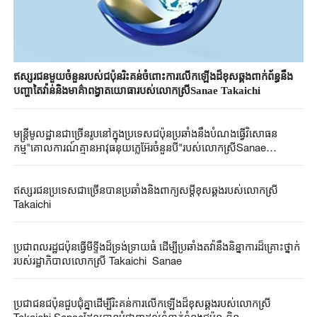
ឥស្សរជនមួយចំនួនរបស់ជប៉ុនរិះគន់ចំពោះការលើកឡើងដ៏ខុសឆ្គងពាក់ព័ន្ធនឹង
បញ្ហាតៃវ៉ាន់និងមាគ៌ាពង្វាតយោធារបស់លោកស្រីSanae Takaichi
មន្ត្រីមូលដ្ឋានជាច្រើនរូបនៅក្នុងប្រទេសជប៉ុនប្រឆាំងនឹងបំណងធ្វើវិសោធន
កម្ម"គោលការណ៍គ្មានអាវុធនុយក្លេអ៊ែរចំនួនបី"របស់លោកស្រីSanae
Takaichi
ឥស្សរជនប្រទេសជាច្រើនបានប្រឆាំងនិងពាក្យសម្តីខុសឆ្គងរបស់លោកស្រី
Takaichi
ប្រជាពលរដ្ឋជប៉ុនធ្វើមីទ្ទីងដ៏ទ្រង់ទ្រាយធំ ដើម្បីប្រឆាំងតវ៉ានឹងនិន្នាការដ៏គ្រោះថ្នាក់
របស់រដ្ឋាភិបាលលោកស្រី Takaichi Sanae
ប្រជាជនជប៉ុនជួបជុំគ្នាដើម្បីរិះគន់ការលើកឡើងដ៏ខុសឆ្គងរបស់លោកស្រី