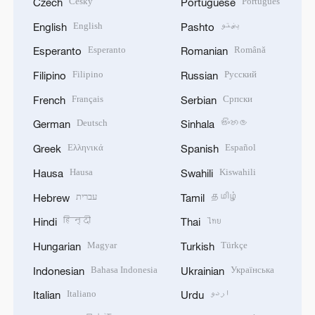
Český
Português
Czech
Portuguese
English
پښتو
English
Pashto
Esperanto
Română
Esperanto
Romanian
Filipino
Русский
Filipino
Russian
Français
Српски
French
Serbian
Deutsch
සිංහල
German
Sinhala
Ελληνικά
Español
Greek
Spanish
Hausa
Kiswahili
Hausa
Swahili
עברית
தமிழ்
Hebrew
Tamil
हिन्दी
ไทย
Hindi
Thai
Magyar
Türkçe
Hungarian
Turkish
Bahasa Indonesia
Українська
Indonesian
Ukrainian
Italiano
اردو
Italian
Urdu