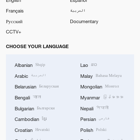
English
Español
Français
العربية
Русский
Documentary
CCTV+
CHOOSE YOUR LANGUAGE
Shqip
ລາວ
Albanian
Lao
العربية
Bahasa Melayu
Arabic
Malay
Беларуская
Монгол
Belarusian
Mongolian
বাংলা
မြန်မာဘာသာ
Bengali
Myanmar
Български
नेपाली
Bulgarian
Nepali
ខ្មែរ
فارسی
Cambodian
Persian
Hrvatski
Polski
Croatian
Polish