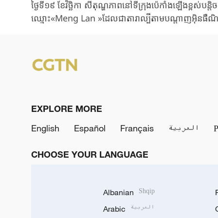
ថ្ងៃទី១៩
ខែវិច្ឆិកា
សីតុណ្ហភាពនៅទីក្រុងប៉េកាំងឡើងខ្ពស់បន្តិច
ឈ្មោះ«Meng Lan »
ដែលជា
តារាល្បីតាមបណ្តាញអ៊ិនធឺណ
EXPLORE MORE
English
Español
Français
العربية
CHOOSE YOUR LANGUAGE
Albanian
Shqip
Arabic
العربية