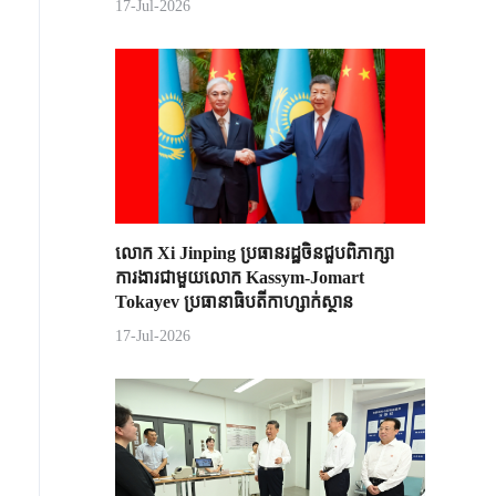
17-Jul-2026
លោក Xi Jinping ប្រធានរដ្ឋចិន​ជួបពិភាក្សា​
ការងារជាមួយ​លោក Kassym-Jomart ​
Tokayev ​ប្រធានាធិបតី​កាហ្សាក់ស្ថាន​
17-Jul-2026