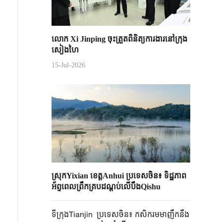
លោក Xi Jinping ចុះត្រួតពិនិត្យការងារនៅក្រុង
សៀងហៃ
15-Jul-2026
ស្រុកYixian ខេត្តAnhui ប្រទេសចិន៖ ទិដ្ឋភាព
អ័ព្ទពេលព្រឹកគ្របដណ្តប់លើបឹងQishu
ទីក្រុងTianjin ប្រទេសចិន៖ កសិករមមាញឹកនឹង