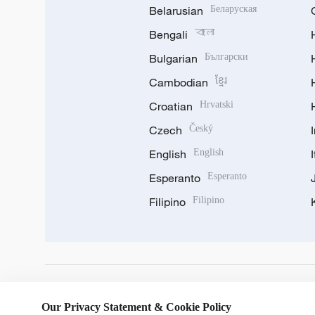
Belarusian
Беларуская
Bengali
বাংলা
Bulgarian
Български
Cambodian
ខ្មែរ
Croatian
Hrvatski
Czech
Český
English
English
Esperanto
Esperanto
Filipino
Filipino
DOWNLOAD OUR APP
Our Privacy Statement & Cookie Policy