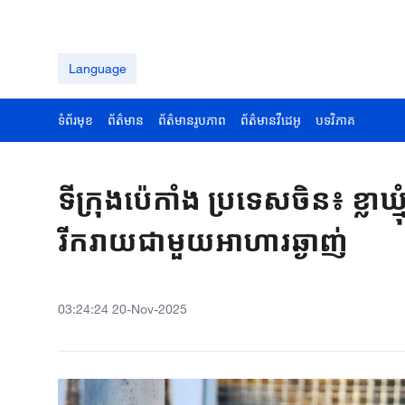
Language
ទំព័រមុខ
ព័ត៌មាន
ព័ត៌មានរូបភាព
ព័ត៌មានវីដេអូ
បទវិភាគ
ទីក្រុងប៉េកាំង ប្រទេសចិន៖ ខ្
រីករាយជាមួយអាហារឆ្ងាញ់
03:24:24 20-Nov-2025