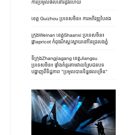
ការប្រមូល​ផលនៅរដូវរំហើយ
ខេត្ត Guizhou ប្រទេសចិន៖ ការអភិវឌ្ឍបៃតង
ក្រុងWeinan ខេត្ត‌Shaanxi ប្រទេសចិន៖
ផ្កាapricot កំពុងរីកស្គុះស្គាយនៅនៃជ្រលងភ្នំ
ទីក្រុងZhangjiagang ខេត្តJiangsu
ប្រទេសចិន៖ ផ្ទាំងគំនូរតាមវាលស្រែជនបទ
បង្ហាញពីទិដ្ឋភាព "ប្រមូលបានទិន្នផលច្រើន"