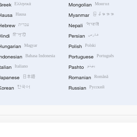
Greek
Ελληνικά
Mongolian
Монгол
Hausa
Hausa
Myanmar
မြန်မာဘာသာ
Hebrew
עברית
Nepali
नेपाली
Hindi
हिन्दी
Persian
فارسی
Hungarian
Magyar
Polish
Polski
Indonesian
Bahasa Indonesia
Portuguese
Português
Italian
Italiano
Pashto
پښتو
Japanese
日本語
Romanian
Română
Korean
한국어
Russian
Русский