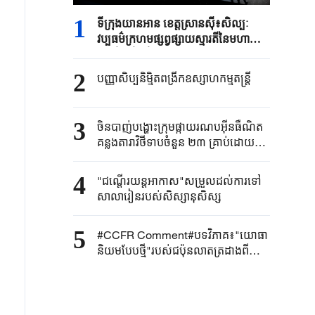
1
ទីក្រុង​យានអាន ​ខេត្តស្រានស៊ី៖​សិល្បៈ
វប្បធម៌ក្រហម​ផ្សព្វផ្សាយស្មារតីនៃ​មហា
ដំណើរ​ថ្មើរជើង​
2
បញ្ញាសិប្បនិម្មិត​ពង្រីក​​ឧស្សាហកម្ម​តន្ត្រី​
3
ចិនបាញ់បង្ហោះ​ក្រុម​ផ្កាយរណប​​អ៊ីនធឺណិត​
គន្លងតារាវិថីទាប​ចំនួន ២៣ គ្រាប់ដោយ​
ជោគជ័យ​
4
"ជណ្តើរយន្ត​អាកាស"​សម្រួលដល់ការទៅ​
សាលារៀន​របស់​សិស្សានុសិស្ស​​
5
#CCFR Comment#បទវិភាគ៖"យោធា
និយមបែបថ្មី"របស់ជប៉ុនលាតត្រដាងពី
ភាពពុតត្បុតរបស់ខ្លួន