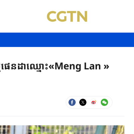
លាឃ្មុំផេនដាឈ្មោះ«Meng Lan »