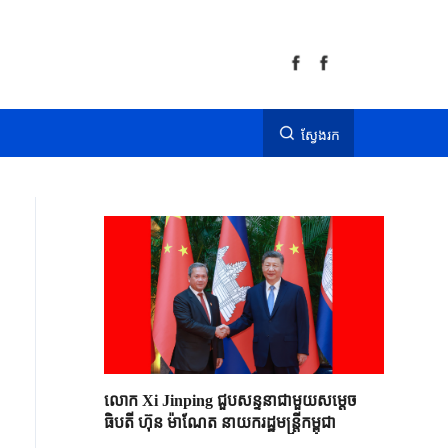
ស្វែងរក
លោក Xi Jinping ជួបសន្ទនាជាមួយសម្តេច
ធិបតី ហ៊ុន ម៉ាណែត នាយករដ្ឋមន្ត្រីកម្ពុជា