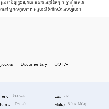
ព្រះអាទិត្យក្នុងរដូវរងាមានភាពក្តៅតិចៗ
។
ខ្លាឃ្មុំផេនដា
ិត
នៅសួនសត្វប៉េកាំង
អង្គុយស៊ីទំពាំងយ៉ាងសប្បាយ។
Русский
Documentary
CCTV+
French
Français
Lao
ລາວ
German
Deutsch
Malay
Bahasa Melayu