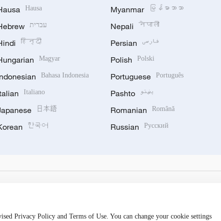
Hausa
Hausa
Myanmar
မြန်မာဘာသာ
Hebrew
עברית
Nepali
नेपाली
Hindi
हिन्दी
Persian
فارسی
Hungarian
Magyar
Polish
Polski
Indonesian
Bahasa Indonesia
Portuguese
Português
Italian
Italiano
Pashto
پښتو
Japanese
日本語
Romanian
Română
Korean
한국어
Russian
Русский
evised Privacy Policy and Terms of Use. You can change your cookie settings