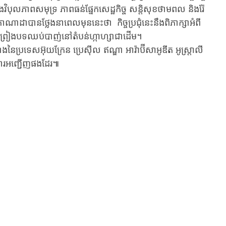
ិបុលភាពសមុទ្រ ភាពធន់ផ្នែកសេដ្ឋកិច្ច សន្តិសុខថាមពល និងរ៉ែ
ាដាបានថ្លែងនាពេលមុននេះថា កិច្ចប្រជុំនេះនឹងពិភាក្សាអំពី
ព្រមព្រៀងបទឈប់បាញ់នៅតំបន់ហ្កាហ្សាជាដើម។
្រទេសអ៊ុយក្រែន ប្រេស៊ីល ឥណ្ឌា អារ៉ាប៊ីសាអូឌីត អូស្ត្រាលី
តាមការអញ្ជើញផងដែរ៕