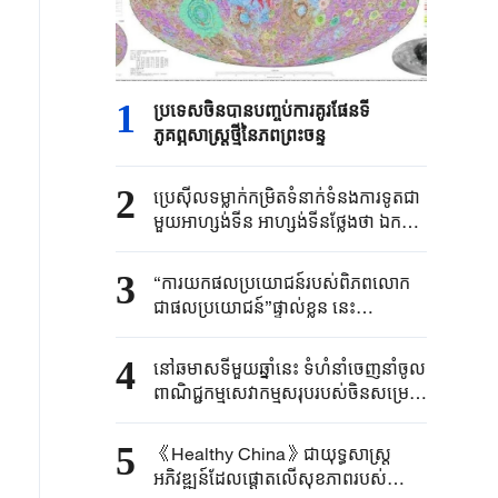
1
ប្រទេសចិនបាន​បញ្ចប់ការគូរផែនទី​
ភូគព្ភសាស្ត្រ​ថ្មីនៃភពព្រះចន្ទ​​
2
ប្រេស៊ីល​ទម្លាក់កម្រិត​ទំនាក់ទំនង​ការទូត​ជា
មួយអាហ្សង់ទីន ​អាហ្សង់ទីនថ្លែងថា ​ឯកអគ្គ
រដ្ឋទូត​របស់ខ្លួន​ប្រចាំប្រេស៊ីលនឹង​ "​ធ្វើ
មាតុភូមិនិវត្តន៍​ដើម្បីឈប់​សម្រាក"​
3
“ការយកផលប្រយោជន៍របស់ពិភពលោក
ជាផលប្រយោជន៍”ផ្ទាល់ខ្លួន នេះ
បង្ហាញពីអារម្មរណ៍ការទូត និងទំនួលខុស
ត្រូវរបស់ប្រមុខរដ្ឋចិន
4
នៅឆមាសទីមួយឆ្នាំនេះ ទំហំនាំចេញនាំចូល
ពាណិជ្ជកម្មសេវាកម្មសរុបរបស់ចិនសម្រេច
បានកំណើនល្បឿនបង្គួរ
5
《Healthy China》​ជា​យុទ្ធសាស្ត្រ​
អភិវឌ្ឍន៍​ដែលផ្តោត​លើ​សុខភាព​របស់​