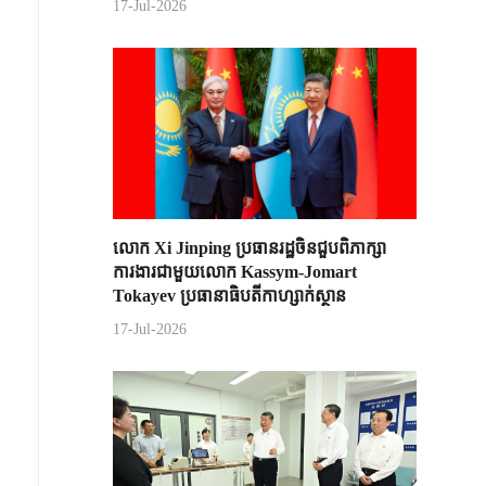
17-Jul-2026
លោក Xi Jinping ប្រធានរដ្ឋចិន​ជួបពិភាក្សា​
ការងារជាមួយ​លោក Kassym-Jomart ​
Tokayev ​ប្រធានាធិបតី​កាហ្សាក់ស្ថាន​
17-Jul-2026