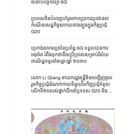
ចំពោះបច្ចេកវិទ្យា 6G
ប្រទេសចិនបំពេញបន្ថែមភាពប្រាកដប្រជាដល់
កំណើនសេដ្ឋកិច្ចសាកល​ខាងត្បូង​ក្នុងកិច្ចប្រជុំ
G20
ប្រេកង់សាកល្បងនៃប្រព័ន្ធ 6G ទទួលបានការ
អនុម័ត រំពឹងទុកថានឹងប្រើប្រាស់សម្រាប់វិស័យ
ពាណិជ្ជកម្មនៅចន្លោះឆ្នាំ ២០៣០
លោក Li Qiang ​នាយករដ្ឋមន្ត្រី​ចិនអញ្ជើញ​ចូល
រួម​កិច្ចប្រជុំ​ដំណាក់កាល​ទីមួយ​នៃកិច្ចប្រជុំ​កំពូល​
លើកទី​២០របស់​ថ្នាក់ដឹកនាំ​​​ប្រទេស G20​ និងថ្លែង​
សុន្ទរកថា​