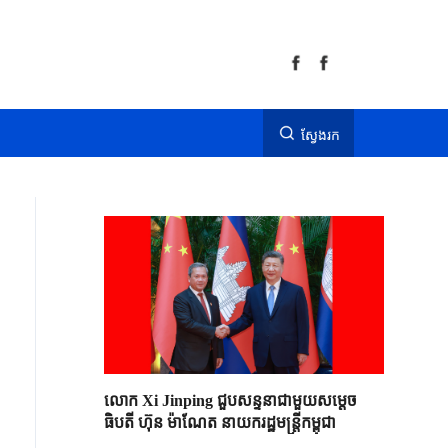
ស្វែងរក
លោក Xi Jinping ជួបសន្ទនាជាមួយសម្តេច
ធិបតី ហ៊ុន ម៉ាណែត នាយករដ្ឋមន្ត្រីកម្ពុជា