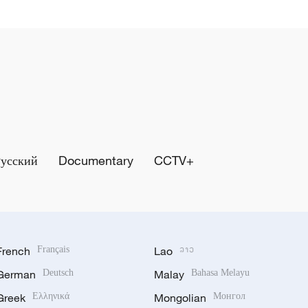
Русский
Documentary
CCTV+
French
Français
Lao
ລາວ
German
Deutsch
Malay
Bahasa Melayu
Greek
Ελληνικά
Mongolian
Монгол