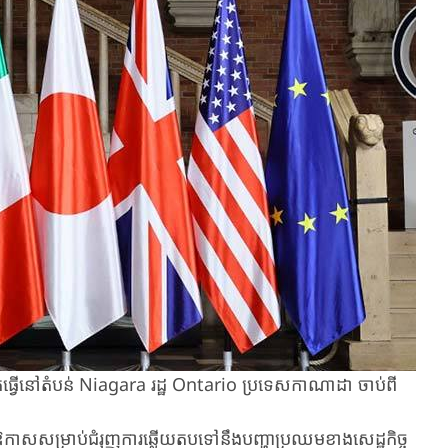
ានបើកធ្វើនៅតំបន់ Niagara រដ្ឋ Ontario ប្រទេសកាណាដា ចាប់ពី
ល់ឱកាសសម្រាប់ជំរុញការឆ្លើយតបទៅនឹងបញ្ហាប្រឈមខាងសេដ្ឋកិច្ច