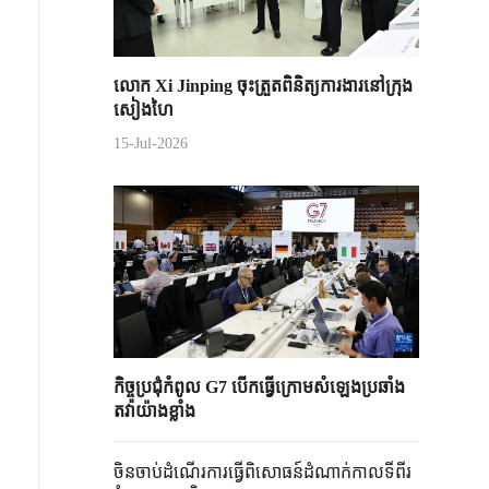
លោក Xi Jinping ចុះត្រួតពិនិត្យការងារនៅក្រុង
សៀងហៃ
15-Jul-2026
កិច្ចប្រជុំកំពូល G7 បើកធ្វើក្រោមសំឡេងប្រឆាំង
តវ៉ាយ៉ាងខ្លាំង
ចិនចាប់ដំណើរការធ្វើពិសោធន៍ដំណាក់កាលទីពីរ