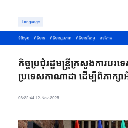
Language
ទំព័រមុខ
ព័ត៌មាន
ព័ត៌មានរូបភាព
ព័ត៌មានវីដេអូ
បទវិភាគ
កិច្ចប្រជុំរដ្ឋមន្ត្រីក្រសួងកា
ប្រទេសកាណាដា ដើម្បីពិភាក្សា
03:22:44 12-Nov-2025