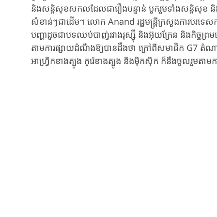
និងសន្តិសុខសកលដែលជារឿងបន្ទាន់ បូករួមទាំងសន្តិសុខ និងវ
សំខាន់ៗជាដើម។ លោក Anand រដ្ឋមន្ត្រីក្រសួងការបរទេសកាណ
បញ្ហាដូចជាបទឈប់បាញ់រវាងរុស្ស៊ី និងអ៊ុយក្រែន និងកិច្ច
តាមការផ្សាយដំណឹងឱ្យបានដឹងថា ក្រៅពីសមាជិក G7 តំណាងនៃប
អាហ្វ្រិកខាងត្បូង កូរ៉េខាងត្បូង និងម៉ិកស៊ិក ក៏នឹងចូលរួម