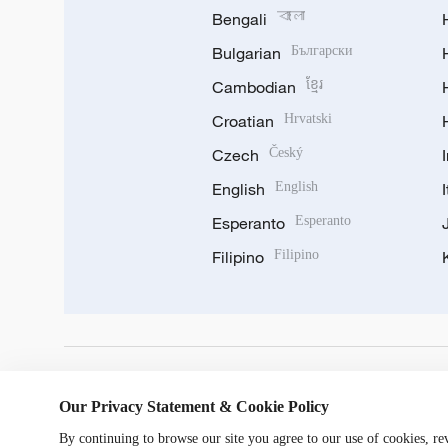
Bengali
বাংলা
Bulgarian
Български
Cambodian
ខ្មែរ
Croatian
Hrvatski
Czech
Český
English
English
Esperanto
Esperanto
Filipino
Filipino
DOWNLOAD OUR APP
Our Privacy Statement & Cookie Policy
By continuing to browse our site you agree to our use of cookies, r