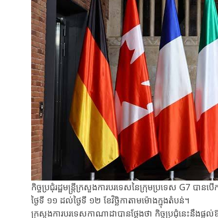
កិច្ចប្រជុំរដ្ឋមន្ត្រីក្រសួងការបរទេសនៃក្រុមប្រទេស G7 ប
ថ្ងៃទី ១១ ដល់ថ្ងៃទី ១២ ខែវិច្ឆិកាតាមម៉ោងក្នុងតំបន់។
ក្រសួងការបរទេសកាណាដាបានថ្លែងថា​ កិច្ចប្រជុំនេះនឹងផ្ត