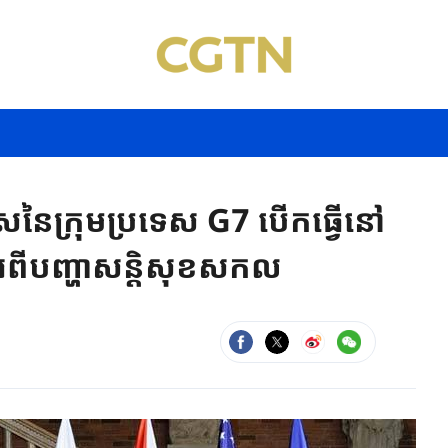
របរទេសនៃក្រុមប្រទេស G7 បើកធ្វើនៅ
អំពីបញ្ហាសន្តិសុខសកល