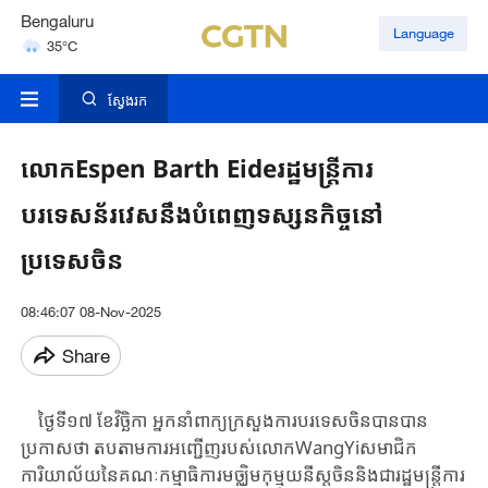
Bengaluru
Language
35°C
Hyderabad
42°C
ស្វែងរក
លោកEspen Barth Eideរដ្ឋមន្ត្រីការ
បរទេសន័រវេសនឹងបំពេញទស្សនកិច្ចនៅ
ប្រទេសចិន
08:46:07 08-Nov-2025
Share
ថ្ងៃទី​១៧ ខែវិច្ឆិកា ​អ្នកនាំពាក្យក្រសួងការបរទេស​ចិន​បាន​បាន​
ប្រកាសថា​ ​តបតាម​ការ​អញ្ជើញ​របស់​លោក​WangYi​សមាជិក
ការិយាល័យ​នៃគណៈកម្មាធិការមច្ឈិម​កុម្មុយនីស្ត​ចិន​និងជា​រដ្ឋមន្ត្រីការ