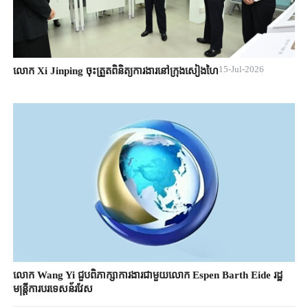
15-Jul-2026
លោក Xi Jinping ចុះត្រួតពិនិត្យការងារនៅក្រុងសៀងហៃ
លោក Wang Yi ជួបពិភាក្សាការងារជាមួយលោក Espen Barth Eide រដ្ឋ
មន្ត្រីការបរទេសន័រវែស