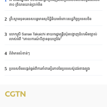
៣០ ទ្រីលានយាន់ប្រាក់ចិន
2
គ្រឹះស្ថាន​ទុនបរទេស​បន្តមាន​សុទិដ្ឋិនិយម​ចំពោះសេដ្ឋកិច្ច​ប្រទេសចិន​​
3
លោកស្រី Sanae ​Takaichi ​នាយករដ្ឋមន្ត្រី​ជប៉ុន​បង្ហាញជំហរមិន​ច្បាស់​
លាស់​អំពី ​“គោលការណ៍បី​គ្មាននុយក្លេអ៊ែរ​”​
4
ព័ត៌មានសំខាន់ៗ
5
ប្រទេសចិនសង្កត់ធ្ងន់ពីការគាំពារស្ថិរភាពនៃប្រទេសស៊ូដង់ខាងត្បូង