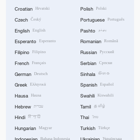
Hrvatski
Polski
Croatian
Polish
Český
Português
Czech
Portuguese
English
پښتو
English
Pashto
Esperanto
Română
Esperanto
Romanian
Filipino
Русский
Filipino
Russian
Français
Српски
French
Serbian
Deutsch
සිංහල
German
Sinhala
Ελληνικά
Español
Greek
Spanish
Hausa
Kiswahili
Hausa
Swahili
עברית
தமிழ்
Hebrew
Tamil
हिन्दी
ไทย
Hindi
Thai
Magyar
Türkçe
Hungarian
Turkish
Bahasa Indonesia
Українська
Indonesian
Ukrainian