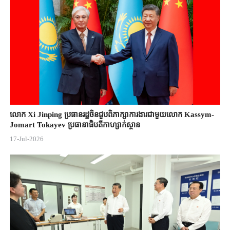
លោក Xi Jinping ប្រធានរដ្ឋចិន​ជួបពិភាក្សា​ការងារជាមួយ​លោក Kassym-
Jomart ​Tokayev ​ប្រធានាធិបតី​កាហ្សាក់ស្ថាន​
17-Jul-2026