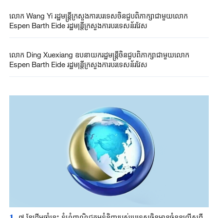
លោក Wang Yi រដ្ឋមន្ត្រីក្រសួងការបរទេសចិនជួបពិភាក្សាជាមួយលោក
Espen Barth Eide រដ្ឋមន្ត្រីក្រសួងការបរទេសន័រវែស
លោក Ding Xuexiang ឧបនាយករដ្ឋមន្ត្រីចិនជួបពិភាក្សាជាមួយលោក
Espen Barth Eide រដ្ឋមន្ត្រីក្រសួងការបរទេសន័រវែស
1
៧ ខែដើមឆ្នាំនេះ ទំហំពាណិជ្ជកម្មទំនិញរបស់ប្រទេសចិនមានចំនួនលើសពី