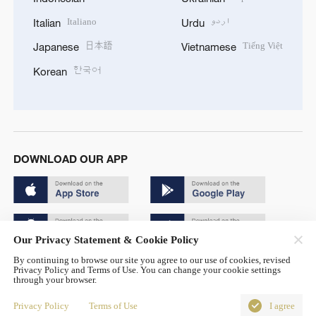
Italiano
اردو
Italian
Urdu
日本語
Tiếng Việt
Japanese
Vietnamese
한국어
Korean
DOWNLOAD OUR APP
Our Privacy Statement & Cookie Policy
By continuing to browse our site you agree to our use of cookies, revised
Copyright © 2024 CGTN.
Privacy Policy and Terms of Use. You can change your cookie settings
through your browser.
京ICP备20000184号
Privacy Policy
Terms of Use
I agree
京公网安备 11010502050052号