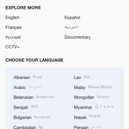
EXPLORE MORE
English
Español
Français
العربية
Русский
Documentary
CCTV+
CHOOSE YOUR LANGUAGE
Shqip
ລາວ
Albanian
Lao
العربية
Bahasa Melayu
Arabic
Malay
Беларуская
Монгол
Belarusian
Mongolian
বাংলা
မြန်မာဘာသာ
Bengali
Myanmar
Български
नेपाली
Bulgarian
Nepali
ខ្មែរ
فارسی
Cambodian
Persian