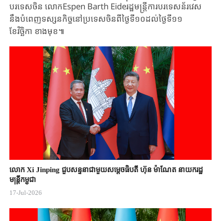
បរទេស​ចិន​ ​លោក​Espen Barth Eideរដ្ឋមន្ត្រីការបរទេស​ន័រវេស​
នឹង​បំពេញទស្សនកិច្ច​នៅ​ប្រទេស​ចិន​ពី​ថ្ងៃទី​១០​ដល់ថ្ងៃទី​១១ ​
ខែវិច្ឆិកា ខាងមុខ៕
លោក Xi Jinping ជួបសន្ទនាជាមួយសម្តេចធិបតី ហ៊ុន ម៉ាណែត នាយករដ្ឋ
មន្ត្រីកម្ពុជា
17-Jul-2026