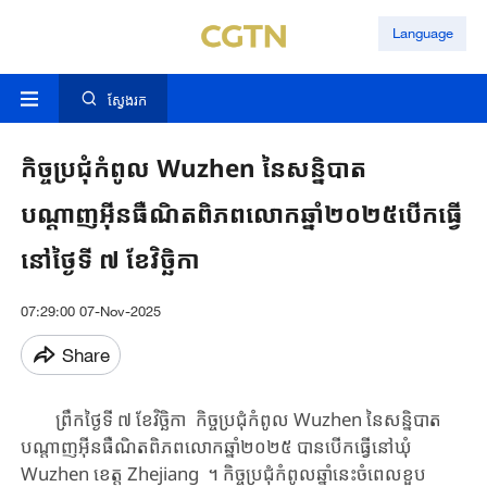
Language
ស្វែងរក
កិច្ចប្រជុំកំពូល Wuzhen នៃសន្និបាត
បណ្តាញអ៊ីនធឺណិតពិភពលោកឆ្នាំ២០២៥បើកធ្វើ
នៅថ្ងៃទី ៧ ខែវិច្ឆិកា
07:29:00 07-Nov-2025
Share
ព្រឹក​ថ្ងៃទី ៧ ខែ​វិច្ឆិកា ​កិច្ចប្រជុំ​កំពូល ​Wuzhen​ នៃ​សន្និបាត​
បណ្តាញអ៊ីនធឺណិត​​​ពិភពលោក​​ឆ្នាំ២០២៥​ បាន​បើក​ធ្វើ​​នៅ​ឃុំ ​
Wuzhen ​ខេត្ត Zhejiang ​។ ​​កិច្ចប្រជុំ​កំពូល​ឆ្នាំនេះ​​ចំពេល​ខួប​