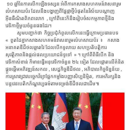
១០ ឆ្នាំ​នៃ​ការលើកឡើង​ទស្សនៈ​​អំពី​​ការ​​កសាង​​សហគមន៍​​វាសនា​រួម​​​
លំហ​សាយប័រ​​ ​ដែល​នឹង​បង្ហាញ​ពី​ផ្លែ​ផ្កា​​​ថ្មី​បំផុត​នៃ​វិស័យ​​បណ្តាញ​
អ៊ីនធឺណិត​ពិភពលោក​ ​, ​​ក្រៅពីនេះ​ក៏​នឹង​​រៀបចំ​​សកម្មភាពថ្មី​និង​
វេទិកា​ថ្មី​មួយចំនួន​ផងដែរ​។
សូមបញ្ជាក់ថា ​កិច្ចប្រជុំ​កំពូល​លើក​នេះ​ធ្វើ​​ក្រោម​​​ប្រធានបទ​ ​
« ​ពួតដៃគ្នា​កសាង​​សហគមន៍​​វាសនា​រួម​​​លំហ​សាយប័រ​ ៖ ​ កសាង​
អនាគត​ឌីជីថល​​ឆ្លាតវៃ​ ដែល​បើកទូលាយ ​សហប្រតិបត្តិការ ​
សុវត្ថិភាព​​និង​ផ្តល់ផលប្រយោជន៍ទូទៅ » ​។ ​ក្រៅពី​ពិធី​​បើក ​និង​
វេទិកា​សំខាន់ ​​​ក៏​មាន​​ធ្វើ​អនុ​វេទិកា​ចំនួន ​២៤ ​ទៀត​ ដែល​​ផ្តោត​លើ​​គំនិត​
ផ្តួចផ្តើម​អភិវឌ្ឍន៍​សកល ​​, ​សេដ្ឋកិច្ច​ឌីជីថល , ​​អភិបាលកិច្ច​ទិន្នន័យ , ​
ការស្រាវជ្រាវ​បច្ចេកវិទ្យា​​ផ្នែក​កម្លាំង​បញ្ញាសិប្បនិម្មិត​, ​​ការអភិរក្ស​និង​
បន្តវេន​​បេតិកភ័ណ្ឌ​វប្បធម៌​តាម​ទម្រង់​​ឌីជីថល​ជាដើម៕​​