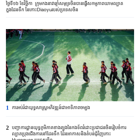
ថ្ងៃទី១៦ ខែវិច្ឆិកា ក្រុមកងនាវាឆ្មាំសមុទ្រចិនបានធ្វើសកម្មភាពយាមល្បាត
ក្នុងដែនទឹក នៃកោះDiaoyuរបស់ប្រទេសចិន
1
ការអប់រំជាយុទ្ធសាស្ត្រអភិវឌ្ឍន៍ជាអាទិភាពចម្បង
2
បញ្ជាការដ្ឋានយុទ្ធភូមិភាគខាងត្បូងនៃកងទ័ពរំដោះប្រជាជនចិនរៀបចំការ
ល្បាតប្រុងជើងការនៅដែនទឹក ដែនអាកាសនិងតំបន់ជុំវិញកោះ
Huangyan ប្រទេសចិន