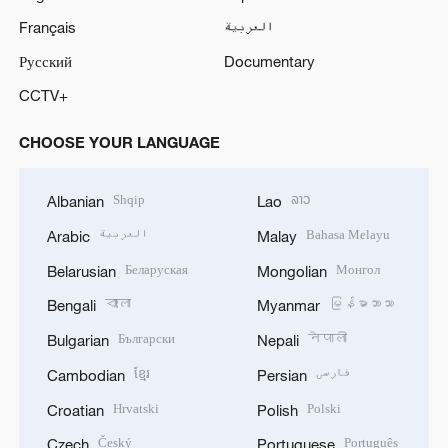
Français
العربية
Русский
Documentary
CCTV+
CHOOSE YOUR LANGUAGE
Shqip
ລາວ
Albanian
Lao
العربية
Bahasa Melayu
Arabic
Malay
Беларуская
Монгол
Belarusian
Mongolian
বাংলা
မြန်မာဘာသာ
Bengali
Myanmar
Български
नेपाली
Bulgarian
Nepali
ខ្មែរ
فارسی
Cambodian
Persian
Hrvatski
Polski
Croatian
Polish
Český
Português
Czech
Portuguese