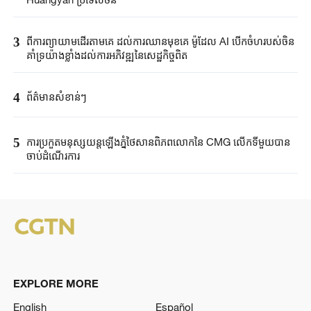
3
ពីការព្យាយាមដើរតាមគេ ដល់ការឈានមុខគេ ម៉ូដែល AI បើកចំហរបស់ចិន
គាំទ្រយ៉ាងខ្លាំងដល់ការអភិវឌ្ឍនៃសេដ្ឋកិច្ចពិត
4
ព័ត៌មានសំខាន់ៗ
5
ការប្រកួតមនុស្សយន្តឡើងភ្នំថៃសានពិភពលោកនៃ CMG លើកទីមួយបាន
ចាប់ដំណើរការ
EXPLORE MORE
English
Español