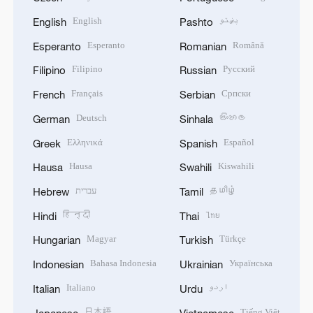
English
پښتو
English
Pashto
Esperanto
Română
Esperanto
Romanian
Filipino
Русский
Filipino
Russian
Français
Српски
French
Serbian
Deutsch
සිංහල
German
Sinhala
Ελληνικά
Español
Greek
Spanish
Hausa
Kiswahili
Hausa
Swahili
עברית
தமிழ்
Hebrew
Tamil
हिन्दी
ไทย
Hindi
Thai
Magyar
Türkçe
Hungarian
Turkish
Bahasa Indonesia
Українська
Indonesian
Ukrainian
Italiano
اردو
Italian
Urdu
日本語
Tiếng Việt
Japanese
Vietnamese