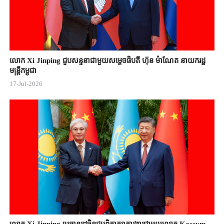
លោក Xi Jinping ជួបសន្ទនាជាមួយសម្តេចធិបតី ហ៊ុន ម៉ាណែត នាយករដ្ឋ
មន្ត្រីកម្ពុជា
17-Jul-2026