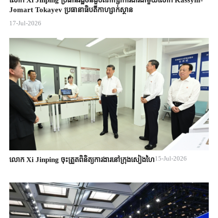
លោក Xi Jinping ប្រធានរដ្ឋចិន​ជួបពិភាក្សា​ការងារជាមួយ​លោក Kassym-
Jomart ​Tokayev ​ប្រធានាធិបតី​កាហ្សាក់ស្ថាន​
17-Jul-2026
15-Jul-2026
លោក Xi Jinping ចុះត្រួតពិនិត្យការងារនៅក្រុងសៀងហៃ