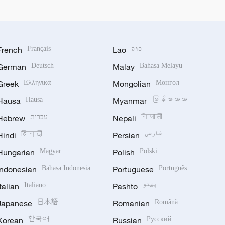
French
Français
Lao
ລາວ
German
Deutsch
Malay
Bahasa Melayu
Greek
Ελληνικά
Mongolian
Монгол
Hausa
Hausa
Myanmar
မြန်မာဘာသာ
Hebrew
עברית
Nepali
नेपाली
Hindi
हिन्दी
Persian
فارسی
Hungarian
Magyar
Polish
Polski
Indonesian
Bahasa Indonesia
Portuguese
Português
Italian
Italiano
Pashto
پښتو
Japanese
日本語
Romanian
Română
Korean
한국어
Russian
Русский