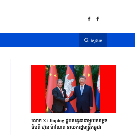
ស្វែងរក
លោក Xi Jinping ជួបសន្ទនាជាមួយសម្តេច
ធិបតី ហ៊ុន ម៉ាណែត នាយករដ្ឋមន្ត្រីកម្ពុជា