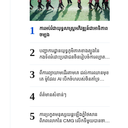
1
ការអប់រំជាយុទ្ធសាស្ត្រអភិវឌ្ឍន៍ជាអាទិភាព
ចម្បង
2
បញ្ជាការដ្ឋានយុទ្ធភូមិភាគខាងត្បូងនៃ
កងទ័ពរំដោះប្រជាជនចិនរៀបចំការល្បាត
ប្រុងជើងការនៅដែនទឹក ដែនអាកាសនិង
តំបន់ជុំវិញកោះ Huangyan ប្រទេសចិន
3
ពីការព្យាយាមដើរតាមគេ ដល់ការឈានមុខ
គេ ម៉ូដែល AI បើកចំហរបស់ចិនគាំទ្រយ៉ាង
ខ្លាំងដល់ការអភិវឌ្ឍនៃសេដ្ឋកិច្ចពិត
4
ព័ត៌មានសំខាន់ៗ
5
ការប្រកួតមនុស្សយន្តឡើងភ្នំថៃសាន
ពិភពលោកនៃ CMG លើកទីមួយបានចាប់
ដំណើរការ