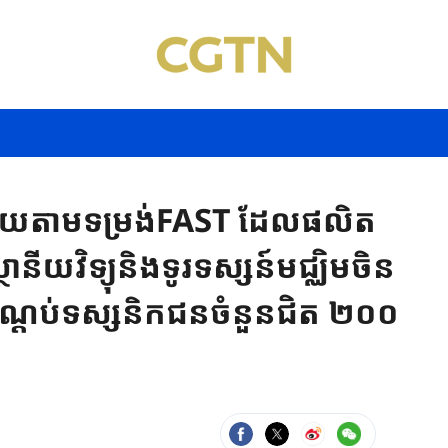
ផ្សាយតាមទម្រង់FAST ដែលផលិត
ីយវិទ្យុនិងទូរទស្សន៍មជ្ឈិមចិន
បដណ្តប់ទស្សនិកជនចំនួនជិត ២០០