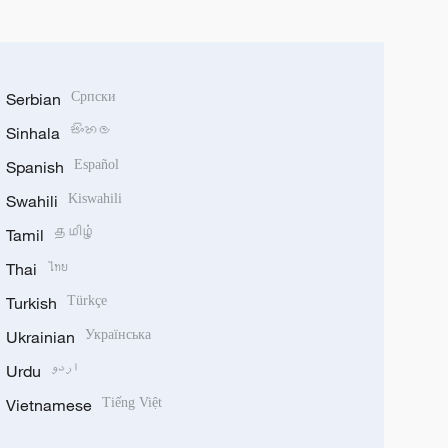
Serbian
Српски
Sinhala
සිංහල
Spanish
Español
Swahili
Kiswahili
Tamil
தமிழ்
Thai
ไทย
Turkish
Türkçe
Ukrainian
Українська
Urdu
اردو
Vietnamese
Tiếng Việt