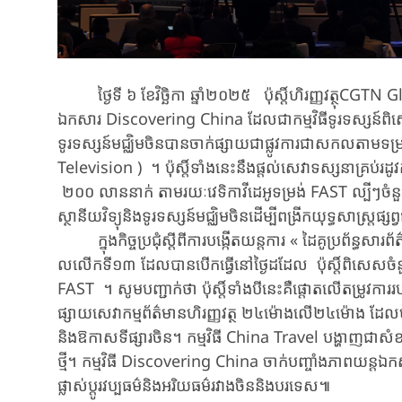
ថ្ងៃទី ៦ ខែ​វិច្ឆិកា ឆ្នាំ២០២៥ ​​ ប៉ុស្តិ៍​​ហិរញ្ញវត្ថុ​CGTN Glo
ឯកសារ Discovering China ​ដែលជា​កម្មវិធី​ទូរទស្សន៍​​​ព
ទូរទស្សន៍មជ្ឈិម​ចិន​​បាន​​ចាក់ផ្សាយ​ជាផ្លូវការ​ជា​សកល
Television ) ។ ​​ប៉ុស្តិ៍​ទាំងនេះ​នឹង​ផ្តល់​សេវា​ទស្សនា​​គ្រប
២០០ លាននាក់​ តាមរយៈ​វេទិកា​វីដេអូ​ទម្រង់ FAST ​ល្បីៗ​​ចំ
ស្ថានីយ​វិទ្យុនិងទូរទស្សន៍មជ្ឈិម​ចិន​ដើម្បី​ពង្រីក​យុទ្ធសាស្ត្រ​ផ្ស
ក្នុង​កិច្ចប្រជុំស្តីពីការ​បង្កើត​យន្តការ « ដៃគូប្រព័ន្ធសារព័ត
លលើកទី១៣​ ដែល​បាន​បើក​ធ្វើ​នៅ​ថ្ងៃដដែល ​​ប៉ុស្តិ៍​​ពិសេស​​ចំនួ
FAST ​។ ​សូមបញ្ជាក់ថា ​ប៉ុស្តិ៍​ទាំងបី​​នេះ​គឺ​ផ្តោត​លើ​តម្រូ
ផ្សាយសេវាកម្ម​ព័ត៌មាន​ហិរញ្ញវត្ថ​ ​២៤ម៉ោង​លើ​២៤​ម៉ោង ​​ដ
និង​ឱកាស​ទីផ្សារចិន។ ​កម្មវិធី​ China Travel​ ​​បង្ហាញ​ជា​
ថ្មី។ ​កម្មវិធី ​Discovering China ​ចាក់​បញ្ចាំង​ភាពយន្ត​ឯកសា
ផ្លាស់ប្តូរ​វប្បធម៌និងអរិយធម៌​រវាងចិននិងបរទេស៕​