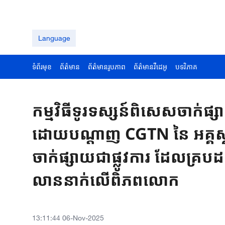
Language
ទំព័រមុខ
ព័ត៌មាន
ព័ត៌មានរូបភាព
ព័ត៌មានវីដេអូ
បទវិភាគ
កម្មវិធីទូរទស្សន៍ពិសេសចាក់
ដោយបណ្តាញ CGTN នៃ អគ្គស្ថាន
ចាក់ផ្សាយជាផ្លូវការ ដែលគ្រ
លាននាក់លើពិភពលោក
13:11:44 06-Nov-2025