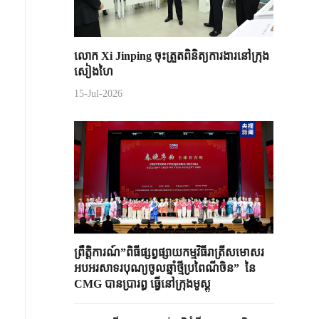
លោក Xi Jinping ចុះត្រួតពិនិត្យការងារនៅក្រុង
សៀងហៃ
15-Jul-2026
ព្រឹត្តិការណ៍​”​ពិធីផ្សព្វផ្សាយកម្មវិធីរាត្រីសមោសរ
អបអរសាទរបុណ្យចូលឆ្នាំថ្មីប្រពៃណីចិន​” នៃ
CMG បាន​ប្រារព្ធ ធ្វើនៅក្រុងមូស្គូ