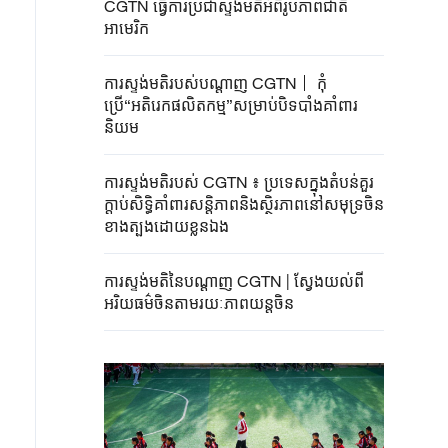
CGTN ធ្វើការប្រជាស្ទង់មតិអំពីរូបភាពជាតិ
អាមេរិក
ការស្ទង់មតិរបស់បណ្តាញ CGTN丨 កុំ
ប្រើ“អតិរេកផលិតកម្ម”សម្រាប់បិទបាំងគាំពារ
និយម
ការស្ទង់មតិរបស់ CGTN ៖ ប្រទេសក្នុងតំបន់គួរ
ក្តាប់​សិទ្ធិ​គាំពារសន្តិភាព​និងស្ថិរភាពនៅសមុទ្រចិន
ខាងត្បូងដោយខ្លួនឯង
ការស្ទង់មតិនៃបណ្តាញ CGTN | ស្វែងយល់ពី
អរិយធម៌ចិនតាមរយៈភាពយន្តចិន