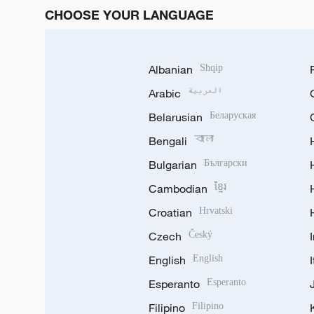
CHOOSE YOUR LANGUAGE
Albanian
Shqip
Arabic
العربية
Belarusian
Беларуская
Bengali
বাংলা
Bulgarian
Български
Cambodian
ខ្មែរ
Croatian
Hrvatski
Czech
Český
English
English
Esperanto
Esperanto
Filipino
Filipino