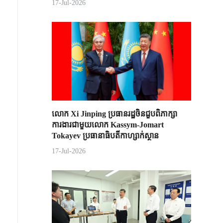
17-Jul-2026
លោក Xi Jinping ប្រធានរដ្ឋចិន​ជួបពិភាក្សា​
ការងារជាមួយ​លោក Kassym-Jomart ​
Tokayev ​ប្រធានាធិបតី​កាហ្សាក់ស្ថាន​
17-Jul-2026