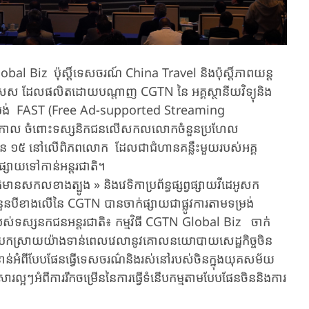
bal Biz​ ​​ប៉ុស្តិ៍​​ទេសចរណ៍ ​China Travel​ ​​និង​ប៉ុស្តិ៍​ភាពយន្ត
ិសេស​ ដែល​ផលិតដោយ​បណ្តាញ​ CGTN នៃ អគ្គស្ថានីយ​វិទ្យុនិង
​តាម​ទម្រង់ FAST (Free Ad-supported Streaming
់​រដូវកាល​ ចំពោះ​​​ទស្សនិកជន​លើ​សកលលោក​​ចំនួន​ប្រហែល​​​
នួន ​១៥​ នៅលើពិភពលោក ដែល​ជា​ជំហាន​​គន្លឹះ​មួយ​របស់​​អគ្គ
ព្វផ្សាយទៅកាន់​អន្តរជាតិ។​​
៌មាន​សកលខាងត្បូង​ » ​​និង​វេទិកាប្រព័ន្ធ​ផ្សព្វផ្សាយ​វីដេអូសក
ន​បី​ខាង​​លើ​​នៃ​ CGTN ​បាន​​ចាក់ផ្សាយ​ជាផ្លូវការ​តាម​ទម្រង់ ​
វការ​​របស់ទស្សនកជន​អន្តរជាតិ​៖ ​កម្មវិធី​ CGTN Global Biz​ ចាក់
ែល​​បកស្រាយ​យ៉ាង​ទាន់ពេល​វេលា​នូវ​គោលនយោបាយ​សេដ្ឋកិច្ច​ចិន​
សំខាន់​អំពី​បែបផែន​ធ្វើទេសចរ​ណ៌និង​រស់នៅ​របស់ចិន​ក្នុង​យុគសម័យ
រ​ល្អ​ៗ​អំពី​ការរីកចម្រើន​នៃ​ការធ្វើ​ទំនើបកម្ម​តាម​បែបផែនចិន​និង​ការ