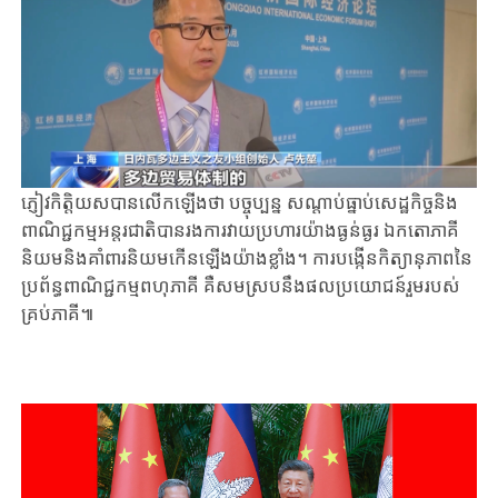
ភ្ញៀវកិត្តិយសបានលើកឡើងថា​ ​បច្ចុប្បន្ន​​​ សណ្តាប់ធ្នាប់សេដ្ឋកិច្ចនិង
ពាណិជ្ជកម្ម​អន្តរជាតិបាន​រងការវាយប្រហារ​យ៉ាងធ្ងន់ធ្ងរ ​ឯកតោភាគី
និយម​និងគាំពារនិយមកើនឡើងយ៉ាងខ្លាំង​។ ​ការបង្កើនកិត្យានុភាពនៃ
ប្រព័ន្ធពាណិជ្ជកម្មពហុភាគី គឺសមស្របនឹងផលប្រយោជន៍រួមរបស់
គ្រប់ភាគី៕