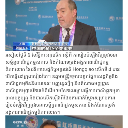
រសៀលថ្ងៃទី ​៥ ខែវិច្ឆិកា អនុ​វេទិការស្តីពី ការរៀបចំឡើងវិញនូវ​រចនា
សម្ព័ន្ធពាណិជ្ជកម្ម​សកល ​និង​កំណែទម្រង់អង្គការពាណិជ្ជកម្ម​
ពិភពលោក នៃវេទិកាសេដ្ឋកិច្ចអន្តរជាតិ​​ Hongqiao​ លើកទី ៨ បាន​
បើកធ្វើនៅក្រុងសៀងហៃ។ ​ឧត្តមមន្ត្រីទទួលបន្ទុកផ្នែកសេដ្ឋកិច្ចនិង
ពាណិជ្ជកម្ម​ចិននិងបរទេស ​បញ្ញវន្តល្បីៗ ​និងតំណាងមជ្ឈដ្ឋាន
ពាណិជ្ជកម្ម​​បាន​វិភាគអំពីដើមចមនៃភាពរង្គោះរង្គើខាងពាណិជ្ជកម្មនា
ពេលបច្ចុប្បន្ន ​និងបានលើកឡើងពីផែនការជាក់ស្តែងសម្រាប់ការ​រ
រៀបចំឡើងវិញនូវ​រចនាសម្ព័ន្ធពាណិជ្ជកម្ម​សកល ​និង​កំណែទម្រង់
អង្គការពាណិជ្ជកម្ម​ពិភពលោក។