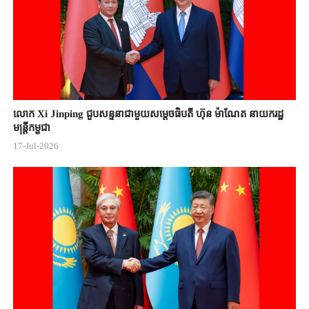
លោក Xi Jinping ជួបសន្ទនាជាមួយសម្តេចធិបតី ហ៊ុន ម៉ាណែត នាយករដ្ឋ
មន្ត្រីកម្ពុជា
17-Jul-2026