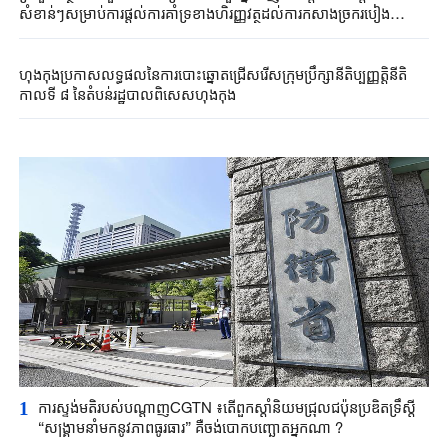
សំខាន់ៗសម្រាប់ការផ្តល់ការគាំទ្រខាងហិរញ្ញវត្ថុដល់ការកសាងច្រករបៀង
ពាណិជ្ជកម្មអន្តរជាតិថ្មីតាមផ្លូវគោកនិងសមុទ្រភាគខាងលិចប្រទេសចិន
ហុងកុងប្រកាសលទ្ធផលនៃការបោះឆ្នោតជ្រើសរើសក្រុមប្រឹក្សានីតិប្បញ្ញត្តិនីតិ
កាលទី ៨ នៃតំបន់រដ្ឋបាលពិសេសហុងកុង
1
ការស្ទង់មតិរបស់បណ្តាញCGTN ៖តើពួកស្តាំនិយមជ្រុលជប៉ុនប្រឌិតទ្រឹស្តី
“សង្គ្រាមនាំមកនូវភាពធូរធារ” គឺចង់បោកបញ្ឆោតអ្នកណា ?