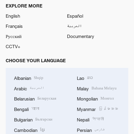
EXPLORE MORE
English
Español
Français
العربية
Русский
Documentary
CCTV+
CHOOSE YOUR LANGUAGE
Shqip
ລາວ
Albanian
Lao
العربية
Bahasa Melayu
Arabic
Malay
Беларуская
Монгол
Belarusian
Mongolian
বাংলা
မြန်မာဘာသာ
Bengali
Myanmar
Български
नेपाली
Bulgarian
Nepali
ខ្មែរ
فارسی
Cambodian
Persian