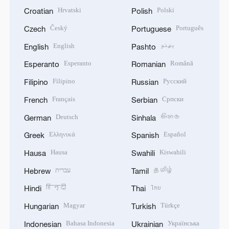
Hrvatski
Polski
Croatian
Polish
Český
Português
Czech
Portuguese
English
پښتو
English
Pashto
Esperanto
Română
Esperanto
Romanian
Filipino
Русский
Filipino
Russian
Français
Српски
French
Serbian
Deutsch
සිංහල
German
Sinhala
Ελληνικά
Español
Greek
Spanish
Hausa
Kiswahili
Hausa
Swahili
עברית
தமிழ்
Hebrew
Tamil
हिन्दी
ไทย
Hindi
Thai
Magyar
Türkçe
Hungarian
Turkish
Bahasa Indonesia
Українська
Indonesian
Ukrainian