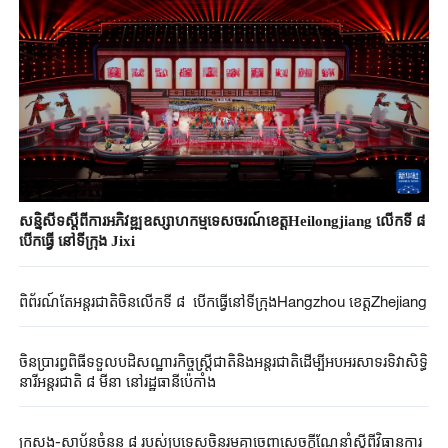
សន្និសីទស្តីពីការអភិវឌ្ឍឧស្សាហកម្មទេសចរណ៍ខេត្តHeilongjiang លើកទី ៨
បើកធ្វើ នៅទីក្រុង Jixi
ពិព័រណ៍តែអន្តរជាតិចិនលើកទី ៨ បើកធ្វើនៅទីក្រុងHangzhou ខេត្តZhejiang
ចិនប្រារព្ធពិធីទទួលបដិសណ្ឋារកិច្ចស្ត្រីជាតិនិងអន្តរជាតិដើម្បីអបអរសាទរទិវាសិទ្ធិ
នារីអន្តរជាតិ ៨ មីនា នៅរដ្ឋធានីប៉េកាំង
ក្រសួង-ស្ថាប័នចំនួន ៨ របស់ប្រទេសចិនរួមគ្នាចេញសេចក្តីណែនាំស្តីពីវិធានការ