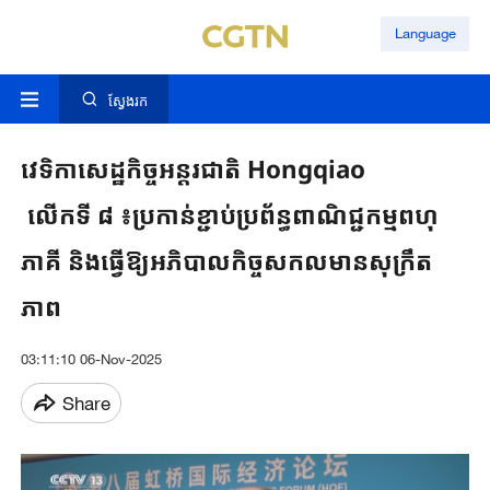
Language
ស្វែងរក
វេទិកាសេដ្ឋកិច្ចអន្តរជាតិ​​ Hongqiao​
លើកទី ៨ ៖ប្រកាន់ខ្ជាប់​ប្រព័ន្ធពាណិជ្ជកម្ម​ពហុ
ភាគី ​និងធ្វើឱ្យ​អភិបាលកិច្ចសកលមានសុក្រឹត
ភាព
03:11:10 06-Nov-2025
Share