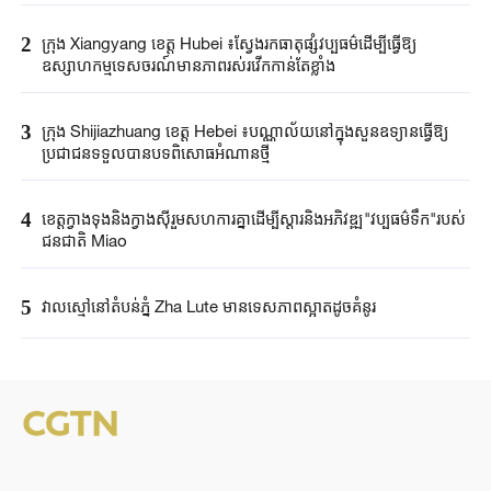
2
ក្រុង Xiangyang ខេត្ត Hubei ៖ស្វែងរកធាតុផ្សំវប្បធម៌ដើម្បីធ្វើឱ្យ
ឧស្សាហកម្មទេសចរណ៍មានភាពរស់រវើកកាន់តែខ្លាំង
3
ក្រុង Shijiazhuang ខេត្ត Hebei ៖បណ្ណាល័យនៅក្នុងសួនឧទ្យានធ្វើឱ្យ
ប្រជាជនទទួលបានបទពិសោធអំណានថ្មី
4
ខេត្តក្វាងទុងនិងក្វាងស៊ីរួមសហការគ្នាដើម្បីស្តារនិងអភិវឌ្ឍ"វប្បធម៌ទឹក"របស់
ជនជាតិ Miao
5
វាលស្មៅនៅតំបន់ភ្នំ Zha Lute មានទេសភាពស្អាតដូចគំនូរ