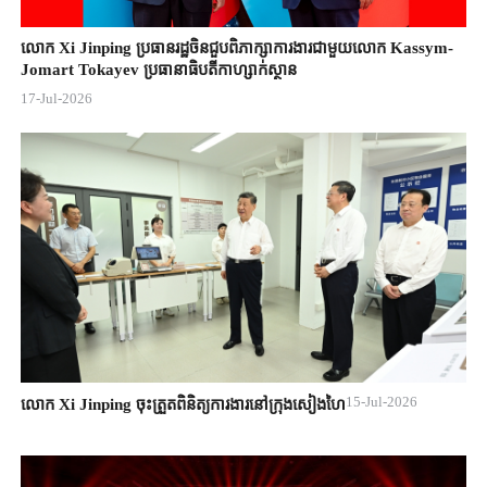
លោក Xi Jinping ប្រធានរដ្ឋចិន​ជួបពិភាក្សា​ការងារជាមួយ​លោក Kassym-
Jomart ​Tokayev ​ប្រធានាធិបតី​កាហ្សាក់ស្ថាន​
17-Jul-2026
15-Jul-2026
លោក Xi Jinping ចុះត្រួតពិនិត្យការងារនៅក្រុងសៀងហៃ