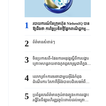
1
របាយការណ៍នៃក្រុមហ៊ុន NielsenIQ បាន
ឱ្យដឹងថា ការច្នៃប្រឌិតថ្មីផ្នែកពាណិជ្ជកម្ម
របស់ចិនកំពុងបង្កើតថ្មីនូវនិម្មាបនកម្មនៃ
មុខរបរលក់រាយសកល
2
ព័ត៌មានសំខាន់ៗ​
3
ចិនប្រកាសពី«ផែនការអនុវត្តស្តីពីការបង្ការ
គ្រោះមហន្តរាយខាងភូគព្ភសាស្ត្រជាតិក្នុង
អំឡុងផែនការអភិវឌ្ឍន៍ជាតិ៥ឆ្នាំទី១៥»
4
លោកត្រាំ៖​ការចរចាជាមួយ​អ៊ីរ៉ង់កំពុង​
ដំណើរការ​ តែភាគីអ៊ីរ៉ង់​បានបដិសេធ​អំពី
ករណីនេះ​
5
ប្រព័ន្ធសារព័ត៌មានកូរ៉េខាងត្បូង៖ភាពរង្គោះ
រង្គើនៃទីផ្សារហិរញ្ញវត្ថុប៉ះពាល់ដល់អត្រា
គាំទ្ររបស់លោក Lee Jae-myung