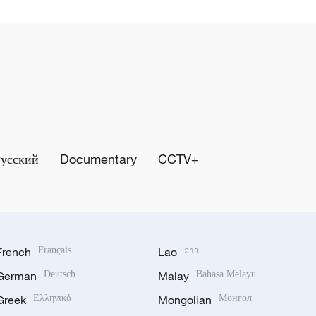
Русский
Documentary
CCTV+
French
Français
Lao
ລາວ
German
Deutsch
Malay
Bahasa Melayu
Greek
Ελληνικά
Mongolian
Монгол