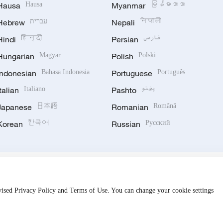
Hausa
Hausa
Myanmar
မြန်မာဘာသာ
Hebrew
עברית
Nepali
नेपाली
Hindi
हिन्दी
Persian
فارسی
Hungarian
Magyar
Polish
Polski
Indonesian
Bahasa Indonesia
Portuguese
Português
Italian
Italiano
Pashto
پښتو
Japanese
日本語
Romanian
Română
Korean
한국어
Russian
Русский
evised Privacy Policy and Terms of Use. You can change your cookie settings