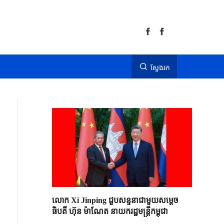
ស្វែងរក
លោក Xi Jinping ជួបសន្ទនាជាមួយសម្តេច
ធិបតី ហ៊ុន ម៉ាណែត នាយករដ្ឋមន្ត្រីកម្ពុជា