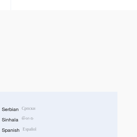
Serbian
Српски
Sinhala
සිංහල
Spanish
Español