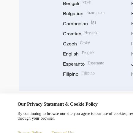
Bengali
বাংলা
Bulgarian
Български
Cambodian
ខ្មែរ
Croatian
Hrvatski
Czech
Český
English
English
Esperanto
Esperanto
Filipino
Filipino
Our Privacy Statement & Cookie Policy
DOWNLOAD OUR APP
By continuing to browse our site you agree to our use of cookies, r
through your browser.
Privacy Policy
Terms of Use