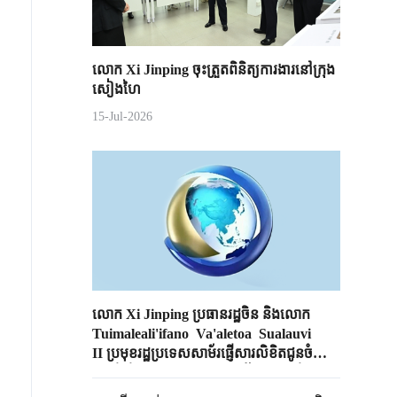
លោក Xi Jinping ចុះត្រួតពិនិត្យការងារនៅក្រុង
សៀងហៃ
15-Jul-2026
លោក​ ​Xi Jinping ប្រធានរដ្ឋចិន​ និងលោក​
Tuimaleali'ifano Va'aletoa Sualauvi
II ប្រមុខរដ្ឋ​ប្រទេស​សាម័រផ្ញើសារលិខិតជូនចំពោះ
គ្នាដើម្បីអបអរសាទរខួប ​៥០​​ ឆ្នាំនៃការបង្កើត
ទំនាក់ទំនងការទូត​ចិន-សាម័រ