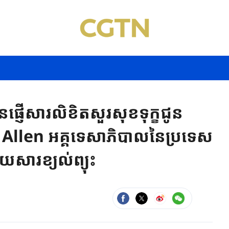
​ផ្ញើសារលិខិតសួរសុខទុក្ខ​ជូន
Allen អគ្គទេសាភិបាលនៃប្រទេស​​
យសារខ្យល់ព្យុះ