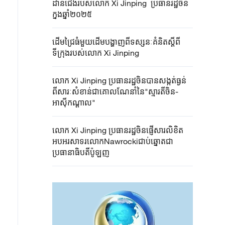
ដាន​ជើង​​​របស់​លោក ​Xi Jinping ប្រធាន​រដ្ឋ​ចិន​
ក្នុង​ឆ្នាំ​២០២៥
ដើមជ្រៃធំមួយដើមបង្ហាញពីទស្សនៈគំនិតស្តីពី
ទីក្រុងរបស់លោក​ ​Xi Jinping
លោក ​Xi Jinping ​ប្រធានរដ្ឋចិនបានសង្កត់ធ្ងន់
ពីសារៈសំខាន់ជាគោលណែនាំនៃ"ស្មារតីចិន-
អាស៊ីកណ្តាល"
លោក ​Xi Jinping ប្រធានរដ្ឋចិន​ផ្ញើ​សារ​លិខិត​
អបអរសាទរ​លោកNawrocki​​ជាប់​ឆ្នោត​ជា​
ប្រធានាធិបតី​ប៉ូឡូញ