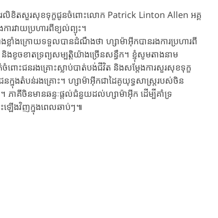
ផ្ញើសារលិខិតសួរសុខទុក្ខ​ជូនចំពោះ​លោក​ Patrick Linton Allen អគ្គ
ការវាយប្រហារ​ពីខ្យល់ព្យុះ។
៉ាងខ្លាំងក្រោយទទួលបាន​ដំណឹងថា​​ ហ្សាម៉ាអ៊ីកបាន​រងការប្រហារ​ពី
​ស និងខូចខាតទ្រព្យសម្បត្តិយ៉ាងច្រើនសន្ធឹក។ ​ខ្ញុំសូមតាងនាម
ចំពោះ​ជនរងគ្រោះស្លាប់បាត់បង់ជីវិត​ និងសម្តែងការសួរសុខទុក្ខ
នុងតំបន់រងគ្រោះ។ ​ហ្សាម៉ាអ៊ីកជា​ដៃគូយុទ្ធសាស្រ្តរបស់ចិន​ ​
គីចិន​មានឆន្ទៈផ្តល់ជំនួយដល់ហ្សាម៉ាអ៊ីក ​ដើម្បីគាំទ្រ
ទះឡើងវិញក្នុងពេលឆាប់ៗ៕