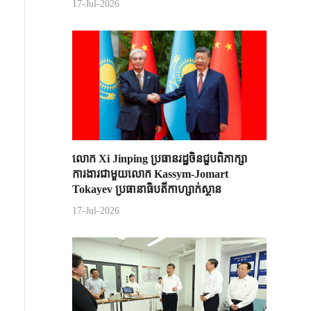
17-Jul-2026
លោក Xi Jinping ប្រធានរដ្ឋចិន​ជួបពិភាក្សា​
ការងារជាមួយ​លោក Kassym-Jomart ​
Tokayev ​ប្រធានាធិបតី​កាហ្សាក់ស្ថាន​
17-Jul-2026