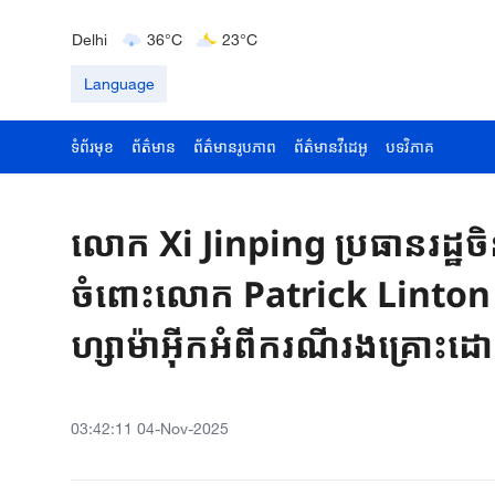
Bengaluru
35°C
22°C
Delhi
36°C
23°C
Hyderabad
42°C
28°C
Language
ទំព័រមុខ
ព័ត៌មាន
ព័ត៌មានរូបភាព
ព័ត៌មានវីដេអូ
បទវិភាគ
លោក​ ​Xi Jinping ប្រធានរដ្ឋចិន
ចំពោះ​លោក​ Patrick Linton 
ហ្សាម៉ាអ៊ីកអំពីករណីរងគ្រោះដោ
03:42:11 04-Nov-2025