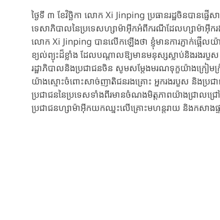
ថ្ងៃទី ៣ ខែវិច្ឆិកា​ ​លោក​ ​Xi Jinping​ ប្រធានរដ្ឋចិនបាន​​
ទេសាភិបាល​នៃប្រទេស​ហ្សាម៉ាអ៊ីកអំពីករណីដែល​ហ្សាម៉ាអ៊ីករង
លោក​ ​Xi Jinping​ បាន​លើកឡើងថា​ ​ខ្ញុំមានការភ្ញាក់ផ្អើលយ
ខ្យល់ព្យុះដ៏ខ្លាំង​ ​ដែល​បណ្តាលឱ្យ​មានមនុស្ស​​ស្លាប់និងរងរបួ
រដ្ឋាភិបាលនិងប្រជាជនចិន​ សូមសម្តែងមរណទុក្ខយ៉ាងក្រៀមក្រំ
យ៉ាងស្មោះចំពោះ​សាច់ញាតិជនរងគ្រោះ អ្នករងរបួស​ និងប្រជាជនក្
ប្រជាជននៃប្រទេសទាំងពីរមានចំណងមិត្តភាពយ៉ាងជ្រាលជ្រៅ។ ​ភា
ប្រជាជនហ្សាម៉ាអ៊ីកយកឈ្នះលើគ្រោះមហន្តរាយ និងកសាងផ្