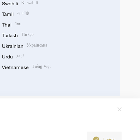
Swahili
Kiswahili
Tamil
தமிழ்
Thai
ไทย
Turkish
Türkçe
Ukrainian
Українська
Urdu
اردو
Vietnamese
Tiếng Việt
I agree