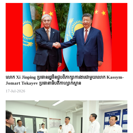
លោក Xi Jinping ប្រធានរដ្ឋចិន​ជួបពិភាក្សា​ការងារជាមួយ​លោក Kassym-
Jomart ​Tokayev ​ប្រធានាធិបតី​កាហ្សាក់ស្ថាន​
17-Jul-2026