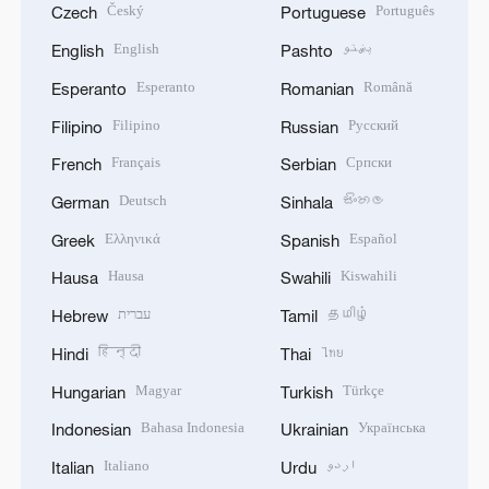
Český
Português
Czech
Portuguese
English
پښتو
English
Pashto
Esperanto
Română
Esperanto
Romanian
Filipino
Русский
Filipino
Russian
Français
Српски
French
Serbian
Deutsch
සිංහල
German
Sinhala
Ελληνικά
Español
Greek
Spanish
Hausa
Kiswahili
Hausa
Swahili
עברית
தமிழ்
Hebrew
Tamil
हिन्दी
ไทย
Hindi
Thai
Magyar
Türkçe
Hungarian
Turkish
Bahasa Indonesia
Українська
Indonesian
Ukrainian
Italiano
اردو
Italian
Urdu