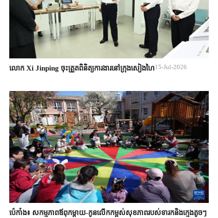
15-Jul-2026
លោក Xi Jinping ចុះត្រួតពិនិត្យការងារនៅក្រុងសៀងហៃ
ប៉េកាំង៖ សកម្មភាពឪពុកម្តាយ-កូនលើកកម្ពស់សុខភាពរបស់ទារកនិងក្មេងតូចៗ