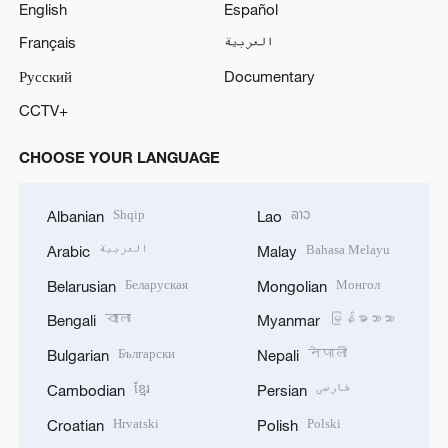
English
Español
Français
العربية
Русский
Documentary
CCTV+
CHOOSE YOUR LANGUAGE
Shqip
ລາວ
Albanian
Lao
العربية
Bahasa Melayu
Arabic
Malay
Беларуская
Монгол
Belarusian
Mongolian
বাংলা
မြန်မာဘာသာ
Bengali
Myanmar
Български
नेपाली
Bulgarian
Nepali
ខ្មែរ
فارسی
Cambodian
Persian
Hrvatski
Polski
Croatian
Polish