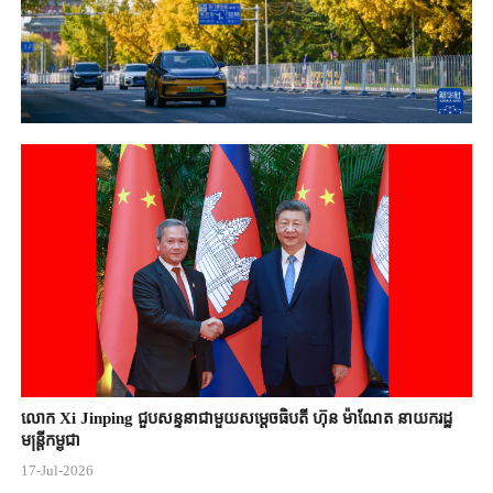
លោក Xi Jinping ជួបសន្ទនាជាមួយសម្តេចធិបតី ហ៊ុន ម៉ាណែត នាយករដ្ឋ
មន្ត្រីកម្ពុជា
17-Jul-2026