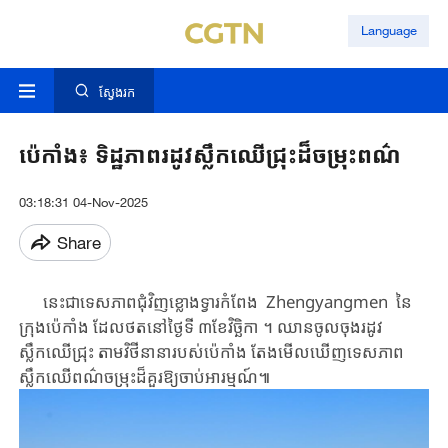
Language
ស្វែងរក
ប៉េកាំង៖ ទិដ្ឋភាពរដូវស្លឹកឈើជ្រុះដ៏ចម្រុះពណ៌
03:18:31 04-Nov-2025
Share
នេះជាទេសភាព​​ជុំវិញ​ខ្លោង​ទ្វារ​កំពែង​ ​Zhengyangmen ​​នៃ​
ក្រុងប៉េកាំង​ ​ដែលថត​នៅ​ថ្ងៃទី ៣​ខែ​វិច្ឆិកា ​​​។ ​ឈាន​ចូល​ចុងរដូវ
ស្លឹកឈើ​ជ្រុះ ​តាម​វិថី​នានា​របស់​ប៉េកាំង ​តែង​មើល​ឃើញ​ទេសភាព​
ស្លឹកឈើ​ពណ៌​ចម្រុះ​​ដ៏​គួរឱ្យចាប់អារម្មណ៍​៕​​