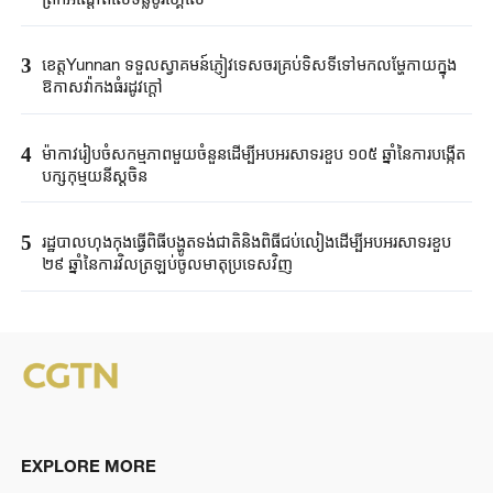
3
ខេត្តYunnan ទទួលស្វាគមន៍ភ្ញៀវទេសចរគ្រប់ទិសទីទៅមកលម្ហែកាយក្នុង
ឱកាសវ៉ាកងធំរដូវក្តៅ
4
ម៉ាកាវរៀបចំសកម្មភាពមួយចំនួនដើម្បីអបអរសាទរខួប ១០៥ ឆ្នាំនៃការបង្កើត
បក្សកុម្មុយនីស្តចិន
5
រដ្ឋបាលហុងកុងធ្វើពិធីបង្ហូតទង់ជាតិនិងពិធីជប់លៀងដើម្បីអបអរសាទរខួប
២៩ ឆ្នាំនៃការវិលត្រឡប់ចូលមាតុប្រទេសវិញ
EXPLORE MORE