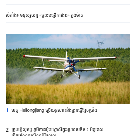
ប៉េកាំង៖ មនុស្សយន្ត «ចូលបម្រើ​ការងារ» ក្នុងម៉ាត
1
ខេត្ត Heilongjiang ប្រើយន្តហោះនិងដ្រូនធ្វើស្រែប្រាំង
2
ក្រុងហ៊ូលុនបួ ភូមិភាគម៉ុងហ្គោលីក្នុងប្រទេសចិន ៖ អ័ព្ទពេល
ព្រឹកអណ្តែតលើទន្លម៉ូរីហ្គេលេ