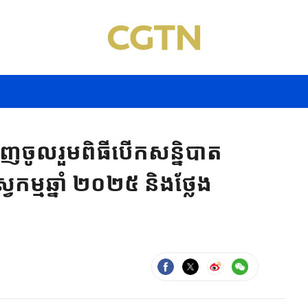
ញចូលរួម​ពិធីបើកសន្និបាត
វកម្មឆ្នាំ ២០២៥ និងថ្លែង