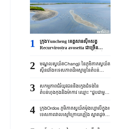
1
ក្រុងYuncheng ខេត្តសានស៊ី៖សត្វ
Recurvirostra avosetta ជាច្រើន
ក្បាលហែលទឹកនិងសម្រាកនៅលើផ្ទៃទឹក
2
មណ្ឌលស្វយ័តChangji នៃភូមិភាគស្វយ័ត
ស៊ីនជាំង៖ទេសភាពដ៏អស្ចារ្យនៃតំបន់
Danxia នៅជ្រលងភ្នំ Qigu
3
សកម្មភាពជំរំយុវជននិងក្មេងជំទង់នៃ
តំបន់ហុងកុងនិងម៉ាកាវ ឈ្មោះ “ជួបជាមួយ
នាវាចម្បាំង”ឆ្នាំ២០២៦(Zhanjiang) បាន
ចាប់ដំណើរការ
4
ក្រុងOrdos ភូមិភាគស្វយ័តម៉ុងហ្គោលីក្នុង៖
ទេសភាពវាលស្មៅក្រោយភ្លៀង ស្អាតដូច
ផ្ទាំងគំនូរ