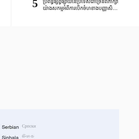
5
ប្រព័ន្ធផ្សព្វផ្សាយនៃប្រទេសជាច្រើនពិភាក្សា
យ៉ាងសកម្មអំពីការបើកចំហខាងបញ្ញាសិប្ប
និម្មិត(AI)របស់ចិន
Serbian
Српски
Sinhala
සිංහල