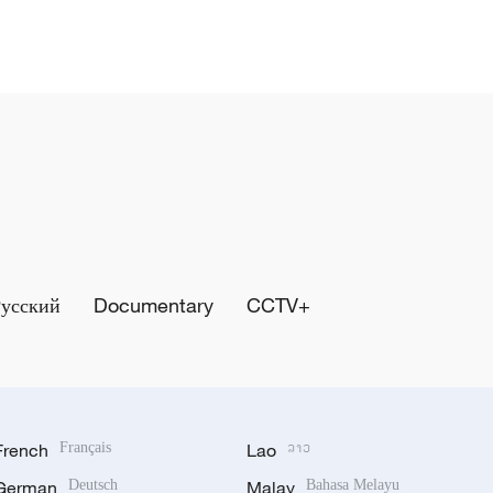
Русский
Documentary
CCTV+
French
Français
Lao
ລາວ
German
Deutsch
Malay
Bahasa Melayu