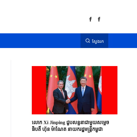
ស្វែងរក
លោក Xi Jinping ជួបសន្ទនាជាមួយសម្តេច
ធិបតី ហ៊ុន ម៉ាណែត នាយករដ្ឋមន្ត្រីកម្ពុជា