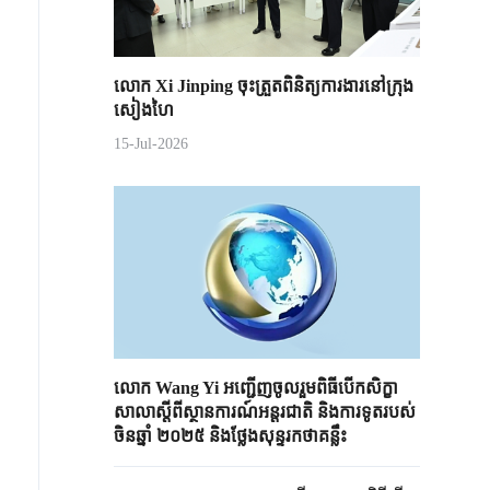
លោក Xi Jinping ចុះត្រួតពិនិត្យការងារនៅក្រុង
សៀងហៃ
15-Jul-2026
លោក​ Wang Yi អញ្ជើញចូលរួមពិធីបើក​សិក្ខា
សាលាស្តីពីស្ថានការណ៍អន្តរជាតិ និង​ការទូតរបស់
ចិនឆ្នាំ ២០២៥ ​និងថ្លែងសុន្ទរកថាគន្លឹះ