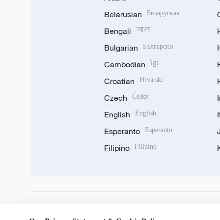
Belarusian
Беларуская
Bengali
বাংলা
Bulgarian
Български
Cambodian
ខ្មែរ
Croatian
Hrvatski
Czech
Český
English
English
Esperanto
Esperanto
Filipino
Filipino
DOWNLOAD OUR APP