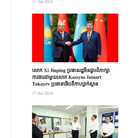
17-Jul-2026
លោក Xi Jinping ប្រធានរដ្ឋចិន​ជួបពិភាក្សា​
ការងារជាមួយ​លោក Kassym-Jomart ​
Tokayev ​ប្រធានាធិបតី​កាហ្សាក់ស្ថាន​
17-Jul-2026