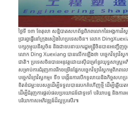
ថ្ងៃទី ១៣ ខែតុលា​ សន្និបាតសហព័ន្ធពិភពលោកនៃអង្គការវិស្វក
ប្រារព្ធធ្វើនៅក្រុងសៀងហៃប្រទេសចិន។ ​លោក​ Ding​Xue
បក្ស​កុម្មុយនីស្តចិន និងជា​ឧប​នា​យករដ្ឋមន្ត្រីចិនបាន​អញ្ជើញ
​លោក​ Ding​​ Xuexiang បានលើកឡើងថា​ ​បច្ចេកវិទ្យាវិស្វកម
ជាតិ។ ​ប្រទេសចិនបាន​អនុវត្តដោយស៊ីជម្រៅនូវ​យុទ្ធសាស្រ្តអភិ
សម្រាប់ការជំរុញភាពរីកចម្រើនផ្នែកបច្ចេកវិទ្យាវិស្វកម្ម​
បច្ចេកវិទ្យាវិស្វកម្ម​៖ ​ទី១ បង្កើនការបើកទូលាយនិងកិច្ចសហប
ខិតខំជម្នះឧបសគ្គដើម្បីទទួលបាន​របកគំហើញថ្មី ​ដើម្បីឆ្
ដើម្បីជំរុញការផ្តល់ផលប្រយោជន៍ជាទូទៅ ​បរិយាបន្ន និងការអភិវឌ
បរិយាកាសអភិវឌ្ឍន៍ដ៏ល្អប្រសើរ៕