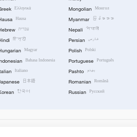
Greek
Ελληνικά
Mongolian
Монгол
Hausa
Hausa
Myanmar
မြန်မာဘာသာ
Hebrew
עברית
Nepali
नेपाली
Hindi
हिन्दी
Persian
فارسی
Hungarian
Magyar
Polish
Polski
Indonesian
Bahasa Indonesia
Portuguese
Português
Italian
Italiano
Pashto
پښتو
Japanese
日本語
Romanian
Română
Korean
한국어
Russian
Русский