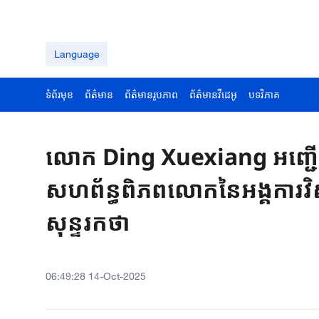
Language
ទំព័រមុខ
ព័ត៌មាន
ព័ត៌មានរូបភាព
ព័ត៌មានវីដេអូ
បទវិភាគ
លោក​ Ding​ ​Xuexiang អញ្ជើ
សហព័ន្ធពិភពលោកនៃអង្គការ​វិស្
សុន្ទរកថា
06:49:28 14-Oct-2025