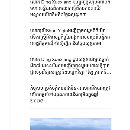
លោក ​Ding ​Xuexiang ​អញ្ជើញចូលរួម​ពិធី​បើក​​
មហាសន្និបាត​​ពិភពលោក​ស្តីពី​ការការពារជីវ
មណ្ឌល​លើកទី៥និង​ថ្លែងសុន្ទរកថា​
លោកស្រីShen Yiqinអញ្ជើញចូលរួមពិធីបើក
វេទិកាស្ត្រីនិងសេដ្ឋកិច្ចនៃអង្គការសហប្រតិបត្តិការ
សេដ្ឋកិច្ចអាស៊ី-ប៉ាស៊ីហ្វិក និងថ្លែងសុន្ទរកថា
លោក Ding ​Xuexiang ​ជួបសន្ទនា​ជាមួយ​ថ្នាក់
ដឹកនាំ​បរទេសដែល​អញ្ជើញ​ចូលរួម​មហាសន្និបាត​
ផ្លាស់ប្តូរ​វិទ្យាសាស្ត្រនិង​បច្ចេកវិទ្យា ​“ខ្សែក្រវាត់​និង
ផ្លូវ”​លើកទីពីរ​
កិច្ចសហប្រតិបត្តិការរវាងចិន-អាស៊ាននឹងបានត្រូវ
លើកកម្ពស់ទាំងគុណភាពនិងកម្រិតក្នុងឆ្នាំ
២០២៥