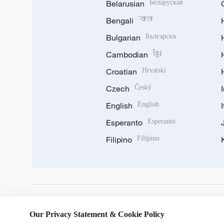
Belarusian
Беларуская
Bengali
বাংলা
Bulgarian
Български
Cambodian
ខ្មែរ
Croatian
Hrvatski
Czech
Český
English
English
Esperanto
Esperanto
Filipino
Filipino
DOWNLOAD OUR APP
Our Privacy Statement & Cookie Policy