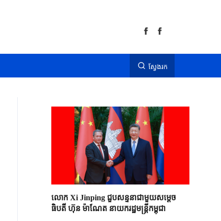
ស្វែងរក
លោក Xi Jinping ជួបសន្ទនាជាមួយសម្តេច
ធិបតី ហ៊ុន ម៉ាណែត នាយករដ្ឋមន្ត្រីកម្ពុជា