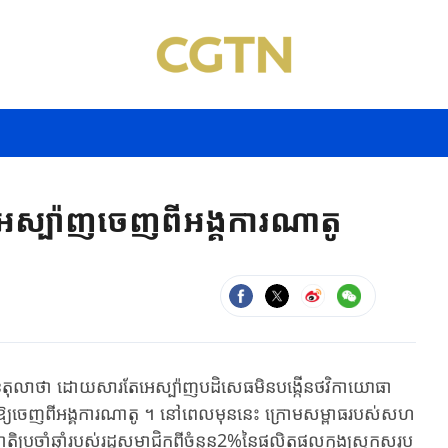
េស្ប៉ាញចេញពីអង្គការណាតូ
​តុលាថា ដោយសារតែ​អេ​ស្ប៉ាញ​បដិសេធមិន​បង្កើន​ថវិកា​​យោធា
េ​ស្ប៉ាញឱ្យ​ចេញពីអង្គការណាតូ ។ នៅពេល​​មុន​នេះ ក្រោមសម្ពាធ​របស់សហ​
ាតិប្រចាំឆ្នាំ​របស់​រដ្ឋ​​សមាជិកពីចំនួន​2%​នៃផលិតផលក្នុងស្រុកសរុប