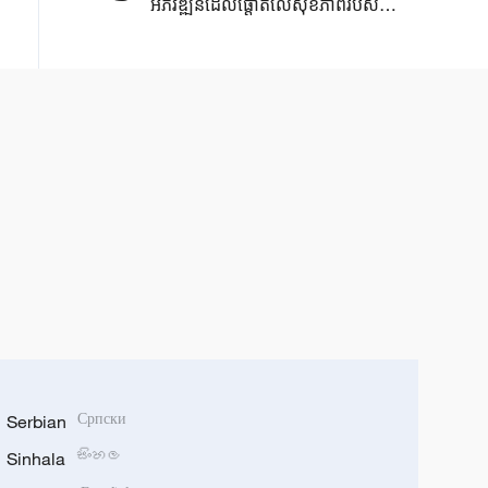
អភិវឌ្ឍន៍​ដែលផ្តោត​លើ​សុខភាព​របស់​
ប្រជាជន ​១៤០០ ​លាន​នាក់​​
Serbian
Српски
Sinhala
සිංහල