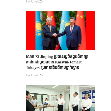
17-Jul-2026
លោក Xi Jinping ប្រធានរដ្ឋចិន​ជួបពិភាក្សា​
ការងារជាមួយ​លោក Kassym-Jomart ​
Tokayev ​ប្រធានាធិបតី​កាហ្សាក់ស្ថាន​
17-Jul-2026