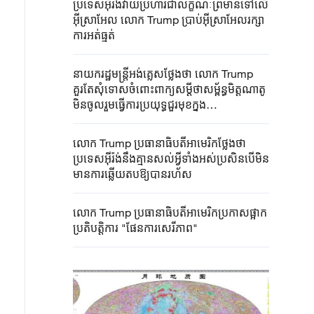
ប្រទេសអ៊ីរ៉ង់​វាយប្រហារជា​លក្ខណៈ​ព្រមាន​ទៅលើ​
អ៊ីស្រាអែល លោក Trump ប្រាប់អ៊ីស្រាអែលរក្សា
ការ​អត់ធ្មត់
នាយករដ្ឋមន្ត្រីអង់គ្លេសថ្លែង​ថា​ លោក Trump
គួរតែសុំទោសចំពោះពាក្យ​សម្តី​ថាសម្ព័ន្ធមិត្តណាតូ
មិន​ចូលរួម​ធ្វើ​ការ​ប្រយុទ្ធ​ជួរមុខ​ក្នុង
សង្គ្រាមអាហ្វហ្កានីស្ថាន
លោក Trump ប្រធានាធិបតីអាមេរិកថ្លែងថា
ប្រទេសអ៊ីរ៉ង់នឹង​គ្មានសល់អ្វីទាំងអស់​ប្រសិនបើ​មិន
មាន​ការ​ឆ្លើយ​តប​ឱ្យបានរហ័ស
លោក Trump ប្រធានាធិបតីអាមេរិកប្រកាសផ្អាក
ប្រតិបត្តិការ "ផែនការសេរីភាព"