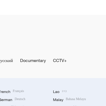
Русский
Documentary
CCTV+
French
Français
Lao
ລາວ
German
Deutsch
Malay
Bahasa Melayu