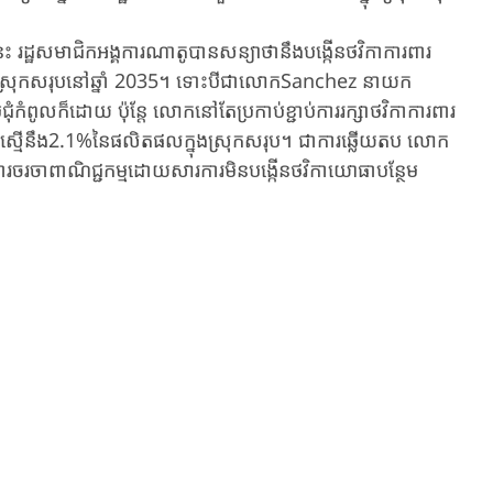
េះ រដ្ឋ​សមាជិក​អង្គការ​ណា​តូ​បានសន្យាថានឹងបង្កើនថវិកា​ការពារ
ក្នុងស្រុកសរុបនៅឆ្នាំ 2035។ ទោះបីជាលោក​Sanchez នា​យក​
ំកំពូលក៏ដោយ ប៉ុន្តែ ​លោ​ក​នៅ​តែ​ប្រកាប់​ខ្ជា​ប់​ការ​រក្សាថវិកា​ការពារ
ពោល​គឺ​ស្មើ​នឹង​2.1%នៃផលិតផលក្នុងស្រុកសរុប។ ជាការឆ្លើយតប លោក​
ងការចរចា​ពាណិជ្ជកម្ម​ដោយ​សារ​ការ​មិនបង្កើនថវិកា​យោ​ធា​បន្ថែម