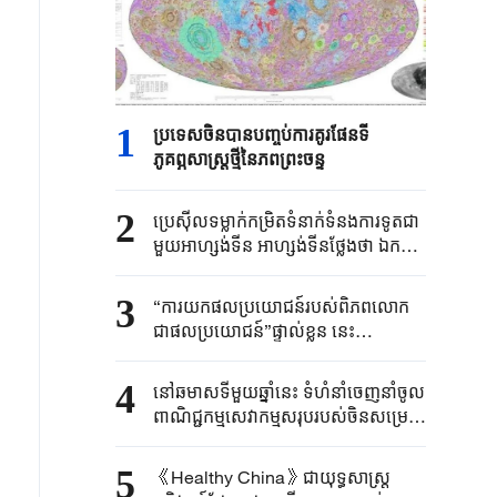
1
ប្រទេសចិនបាន​បញ្ចប់ការគូរផែនទី​
ភូគព្ភសាស្ត្រ​ថ្មីនៃភពព្រះចន្ទ​​
2
ប្រេស៊ីល​ទម្លាក់កម្រិត​ទំនាក់ទំនង​ការទូត​ជា
មួយអាហ្សង់ទីន ​អាហ្សង់ទីនថ្លែងថា ​ឯកអគ្គ
រដ្ឋទូត​របស់ខ្លួន​ប្រចាំប្រេស៊ីលនឹង​ "​ធ្វើ
មាតុភូមិនិវត្តន៍​ដើម្បីឈប់​សម្រាក"​
3
“ការយកផលប្រយោជន៍របស់ពិភពលោក
ជាផលប្រយោជន៍”ផ្ទាល់ខ្លួន នេះ
បង្ហាញពីអារម្មរណ៍ការទូត និងទំនួលខុស
ត្រូវរបស់ប្រមុខរដ្ឋចិន
4
នៅឆមាសទីមួយឆ្នាំនេះ ទំហំនាំចេញនាំចូល
ពាណិជ្ជកម្មសេវាកម្មសរុបរបស់ចិនសម្រេច
បានកំណើនល្បឿនបង្គួរ
5
《Healthy China》​ជា​យុទ្ធសាស្ត្រ​