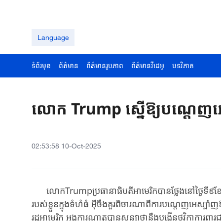
Language
ទំព័រមុខ
ព័ត៌មាន
ព័ត៌មានរូបភាព
ព័ត៌មានវីដេអូ
បទវិភាគ
លោក Trump ស្នើឱ្យបណ្តេញអ
02:53:58 10-Oct-2025
លោក​Trump​ប្រធានាធិបតី​អាមេរិក​បាន​ថ្លែង​នៅថ្ងៃទី៩​ខែ
របស់ខ្លួនក្នុង​ទំហំធំ អ៊ី​ចឹង​​គួរ​ពិចារណា​ពី​ការ​បណ្តេ​ញ​អ
រដ្ឋ​អាមេ​រិក អង្គការណាតូបានសន្យាថា​នឹងបង្កើន​ថវិកា​ការពារជ