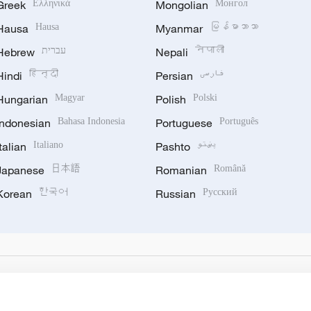
Greek
Ελληνικά
Mongolian
Монгол
Hausa
Hausa
Myanmar
မြန်မာဘာသာ
Hebrew
עברית
Nepali
नेपाली
Hindi
हिन्दी
Persian
فارسی
Hungarian
Magyar
Polish
Polski
Indonesian
Bahasa Indonesia
Portuguese
Português
Italian
Italiano
Pashto
پښتو
Japanese
日本語
Romanian
Română
Korean
한국어
Russian
Русский