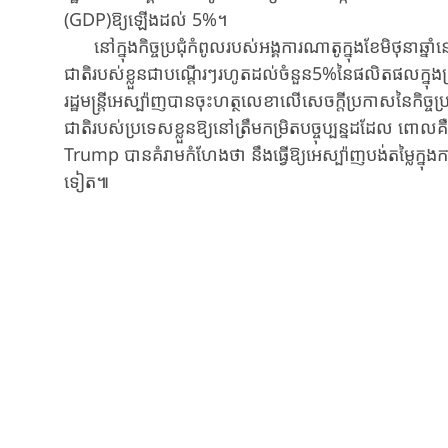
(GDP)ឱ្យ​ឡើង​ដល់​ 5%។
នៅក្នុងកិច្ចប្រជុំកំពូលរបស់អង្គការណាតូក្នុងខែមិថុនាឆ្នាំន
ជាតិរបស់ខ្លួនជា​​បណ្តើរ​ៗ​រហូត​ដល់​ចំនួន​5%​នៃ​ផលិត​ផល
រដ្ឋមន្រ្តីអេ​ស្ប៉ាញ​បាន​ចុះហត្ថលេខាលើសេចក្តីប្រកាសនៃ​កិច្ចប្រជុ
ជាតិរបស់ប្រទេសខ្លួន​ឱ្យ​នៅ​ត្រឹម​កម្រិតបច្ចុប្បន្ន​ដដែល 
Trump បាន​គំរាម​កំហែ​ង​ថា នឹង​ធ្វើឱ្យអេស្ប៉ាញបង់តម្លៃ​​ក្នុ​
ទៀត៕