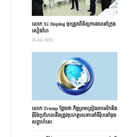
លោក Xi Jinping ចុះត្រួតពិនិត្យការងារនៅក្រុង
សៀងហៃ
15-Jul-2026
លោក Trump ថ្លែងថា កិច្ចព្រមព្រៀងអាមេរិកនិង
អ៊ីរ៉ង់ប្រហែលនឹងត្រូវចុះហត្ថលេខានៅអឺរ៉ុបនៅចុង
សប្តាហ៍នេះ