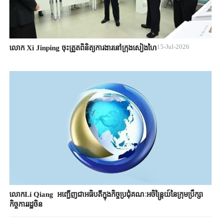
15-Jul-2026
លោក Xi Jinping ចុះត្រួតពិនិត្យការងារនៅក្រុងសៀងហៃ
លោកLi Qiang ​ ​អញ្ជើញជាអធិបតីក្នុងកិច្ចប្រជុំគណៈអចិន្ត្រៃយ៍​នៃ​​ក្រុមប្រឹក្សា
កិច្ចការ​រដ្ឋចិន​