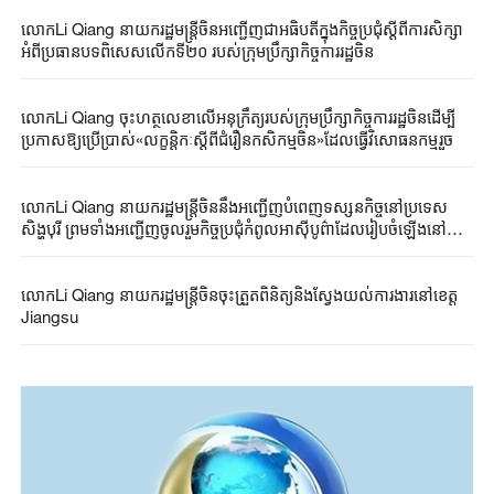
លោកLi Qiang នាយករដ្ឋមន្ត្រីចិនអញ្ជើញជាអធិបតីក្នុងកិច្ចប្រជុំស្តីពីការសិក្សា
អំពីប្រធានបទពិសេសលើកទី២០ របស់ក្រុមប្រឹក្សាកិច្ចការរដ្ឋចិន
លោកLi Qiang ចុះហត្ថលេខាលើអនុក្រឹត្យរបស់ក្រុមប្រឹក្សាកិច្ចការរដ្ឋចិនដើម្បី
ប្រកាសឱ្យប្រើប្រាស់«លក្ខន្តិកៈស្តីពីជំរឿនកសិកម្មចិន»ដែលធ្វើវិសោធនកម្មរួច
លោកLi Qiang នាយករដ្ឋមន្ត្រីចិននឹងអញ្ជើញបំពេញទស្សនកិច្ចនៅប្រទេស
សិង្ហបុរី ព្រមទាំងអញ្ជើញចូលរួមកិច្ចប្រជុំកំពូលអាស៊ីបូព៌ាដែលរៀបចំឡើងនៅ
ប្រទេសម៉ាឡេស៊ី
លោកLi Qiang នាយករដ្ឋមន្រ្តីចិនចុះត្រួតពិនិត្យនិងស្វែងយល់ការងារនៅខេត្ត
Jiangsu