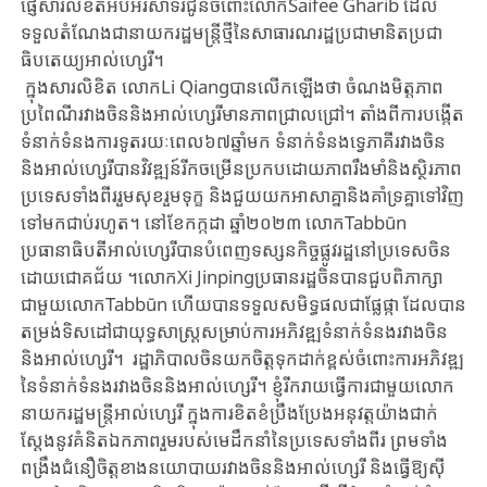
ផ្ញើសារលិខិតអបអរសាទរជូនចំពោះ​លោកSaifee Gharib ដែល
ទទួលតំណែង​ជានាយករដ្ឋមន្ត្រីថ្មីនៃសាធារណរដ្ឋប្រជាមានិតប្រជា
ធិបតេយ្យអាល់ហ្សេរី។
ក្នុងសារលិខិត លោកLi Qiangបានលើកឡើងថា ចំណងមិត្តភាព
ប្រពៃណីរវាងចិននិងអាល់ហ្សេរីមានភាពជ្រាលជ្រៅ​។ តាំងពីការបង្កើត
ទំនាក់ទំនងការទូតរយៈពេល៦៧ឆ្នាំ​មក ទំនាក់ទំនងទ្វេភាគីរវាងចិន
និងអាល់ហ្សេរីបានវិវឌ្ឍន៍រីកចម្រើនប្រកបដោយ​ភាពរឹងមាំនិងស្ថិរភាព
ប្រទេសទាំងពីរ​រួមសុខរួមទុក្ខ​ និងជួយយកអាសាគ្នា​និងគាំទ្រគ្នាទៅវិញ
ទៅមកជាប់រហូត។ នៅខែកក្កដា ឆ្នាំ២០២៣ លោកTabbūn
ប្រធានាធិបតី​អាល់ហ្សេរីបានបំពេញទស្សនកិច្ចផ្លូវរដ្ឋនៅប្រទេសចិន
ដោយជោគជ័យ ។​លោកXi Jinpingប្រធានរដ្ឋចិនបានជួបពិភាក្សា
ជាមួយលោកTabbūn ​ហើយបានទទួលសមិទ្ធផលជាផ្លែផ្កា ដែលបាន
តម្រង់ទិសដៅជាយុទ្ធសាស្រ្តសម្រាប់ការអភិវឌ្ឍទំនាក់ទំនងរវាងចិន
និងអាល់ហ្សេរី។ រដ្ឋាភិបាលចិនយកចិត្តទុកដាក់ខ្ពស់ចំពោះការអភិវឌ្ឍ
នៃទំនាក់ទំនងរវាងចិននិងអាល់ហ្សេរី។ ខ្ញុំរីករាយធ្វើការជាមួយលោក
នាយករដ្ឋមន្ត្រីអាល់ហ្សេរី ក្នុងការខិតខំប្រឹងប្រែងអនុវត្តយ៉ាងជាក់
ស្តែងនូវគំនិតឯកភាពរួមរបស់មេដឹកនាំនៃប្រទេសទាំងពីរ​ ព្រមទាំង
ពង្រឹងជំនឿចិត្តខាងនយោបាយរវាងចិននិងអាល់ហ្សេរី និងធ្វើឱ្យស៊ី