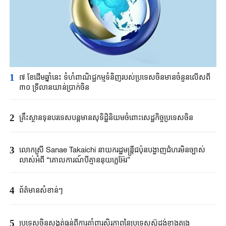
1
៧ ខែដើមឆ្នាំនេះ ទំហំពាណិជ្ជកម្មទំនិញរបស់ប្រទេសចិនមានចំនួនលើសពី
៣០ ទ្រីលានយាន់ប្រាក់ចិន
2
គ្រឹះស្ថាន​ទុនបរទេស​បន្តមាន​សុទិដ្ឋិនិយម​ចំពោះសេដ្ឋកិច្ច​ប្រទេសចិន​​
3
លោកស្រី Sanae ​Takaichi ​នាយករដ្ឋមន្ត្រី​ជប៉ុន​បង្ហាញជំហរមិន​ច្បាស់​
លាស់​អំពី ​“គោលការណ៍បី​គ្មាននុយក្លេអ៊ែរ​”​
4
ព័ត៌មានសំខាន់ៗ
5
ប្រទេសចិនសង្កត់ធ្ងន់ពីការគាំពារស្ថិរភាពនៃប្រទេសស៊ូដង់ខាងត្បូង