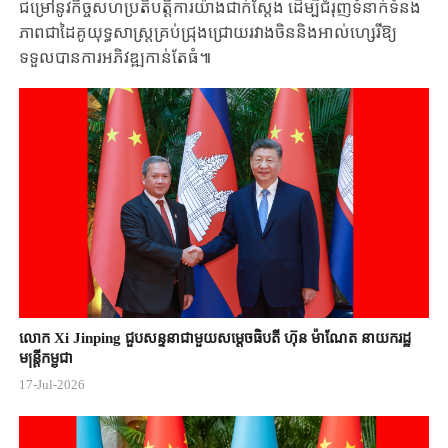
ជម្រៅនូវកិច្ចសហប្រតិបត្តិការយ៉ាងជាក់ស្តែង ដើម្បីជំរុញ​ទំនាក់ទំនង
ភាពជាដៃគូយុទ្ធសាស្ត្រគ្រប់ជ្រុងជ្រោយរវាងចិននិងអាល់ហ្សេរីឱ្យ
ទទួលបានការអភិវឌ្ឍ​កាន់តែធំ៕
លោក Xi Jinping ជួបសន្ទនាជាមួយសម្តេចធិបតី ហ៊ុន ម៉ាណែត នាយករដ្ឋ
មន្ត្រីកម្ពុជា
17-Jul-2026