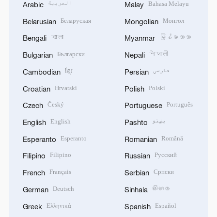
العربية
Bahasa Melayu
Arabic
Malay
Беларуская
Монгол
Belarusian
Mongolian
বাংলা
မြန်မာဘာသာ
Bengali
Myanmar
Български
नेपाली
Bulgarian
Nepali
ខ្មែរ
فارسی
Cambodian
Persian
Hrvatski
Polski
Croatian
Polish
Český
Português
Czech
Portuguese
English
پښتو
English
Pashto
Esperanto
Română
Esperanto
Romanian
Filipino
Русский
Filipino
Russian
Français
Српски
French
Serbian
Deutsch
සිංහල
German
Sinhala
Ελληνικά
Español
Greek
Spanish