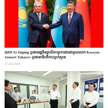
លោក Xi Jinping ប្រធានរដ្ឋចិន​ជួបពិភាក្សា​ការងារជាមួយ​លោក Kassym-
Jomart ​Tokayev ​ប្រធានាធិបតី​កាហ្សាក់ស្ថាន​
17-Jul-2026