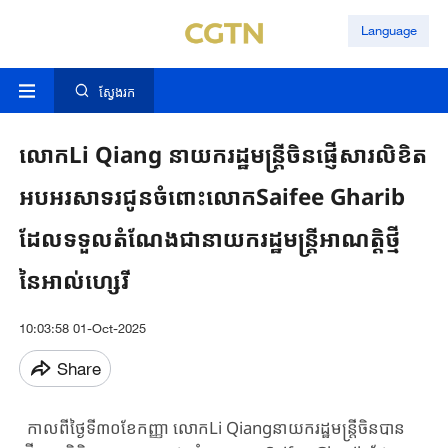
Language
ស្វែងរក
លោកLi Qiang នាយករដ្ឋមន្រ្តីចិនផ្ញើសារលិខិត
អបអរសាទរជូនចំពោះលោកSaifee Gharib
ដែលទទួលតំណែងជានាយករដ្ឋមន្ត្រីអាណតិ្តថ្មី
នៃអាល់ហ្សេរី
10:03:58 01-Oct-2025
Share
កាលពីថ្ងៃទី៣០ខែកញ្ញា លោកLi Qiangនាយករដ្ឋមន្រ្តី​ចិនបាន