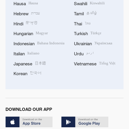
Hausa
Kiswahili
Hausa
Swahili
עברית
தமிழ்
Hebrew
Tamil
हिन्दी
ไทย
Hindi
Thai
Magyar
Türkçe
Hungarian
Turkish
Bahasa Indonesia
Українська
Indonesian
Ukrainian
Italiano
اردو
Italian
Urdu
日本語
Tiếng Việt
Japanese
Vietnamese
한국어
Korean
DOWNLOAD OUR APP