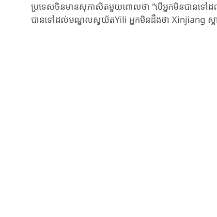
ប្រទេស​ចិនមាន​សុភាសិតមួយ​​ពោល​ថា “បើ​អ្នក​មិន​បាន​ទៅដល់​ភូមិភ
បាន​ទៅដល់មណ្ឌលស្វយ័តYili អ្នក​មិន​ដឹង​ថា Xinjiang ស្អាត