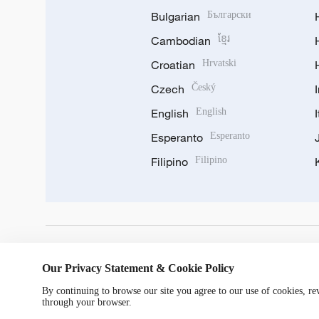
Bulgarian
Български
Cambodian
ខ្មែរ
Croatian
Hrvatski
Czech
Český
English
English
Esperanto
Esperanto
Filipino
Filipino
DOWNLOAD OUR APP
Our Privacy Statement & Cookie Policy
By continuing to browse our site you agree to our use of cookies, r
through your browser.