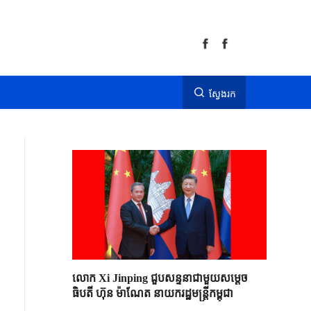
ស្វែងរក
លោក Xi Jinping ជួបសន្ទនាជាមួយសម្តេច
ធិបតី ហ៊ុន ម៉ាណែត នាយករដ្ឋមន្ត្រីកម្ពុជា