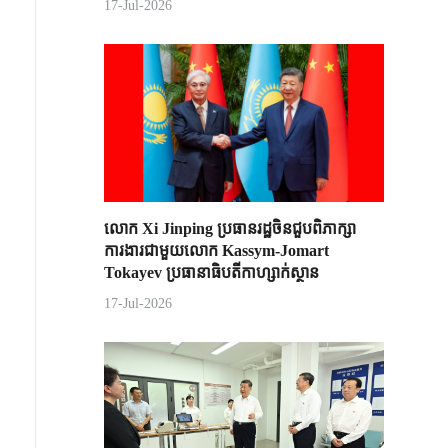
17-Jul-2026
លោក Xi Jinping ប្រធានរដ្ឋចិន​ជួបពិភាក្សា​
ការងារជាមួយ​លោក Kassym-Jomart ​
Tokayev ​ប្រធានាធិបតី​កាហ្សាក់ស្ថាន​
17-Jul-2026