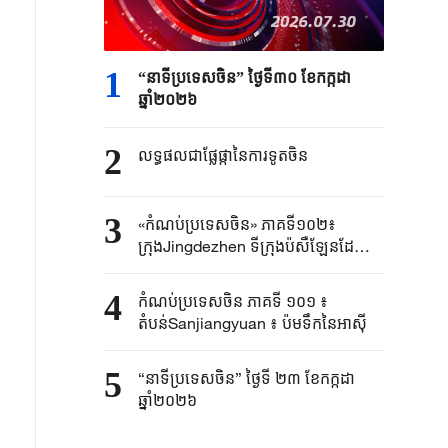
1
“នាទីប្រទេសចិន” ថ្ងៃទី៣០ ខែកក្កដា
ឆ្នាំ២០២៦
2
លទ្ធផលជាផ្លែផ្កានៃការទូតចិន
3
«កំណប់ប្រទេសចិន» ភាគទី១០២៖
ក្រុងJingdezhen ទីក្រុងប៉សឺឡែនដែល
មានប្រវត្តិរាប់ពាន់ឆ្នាំ
4
កំណប់ប្រទេសចិន ភាគទី ១០១ ៖
តំបន់Sanjiangyuan ៖ ប៉មទឹកនៃអាស៊ី
5
“នាទីប្រទេសចិន” ថ្ងៃទី ២៣ ខែកក្កដា
ឆ្នាំ២០២៦