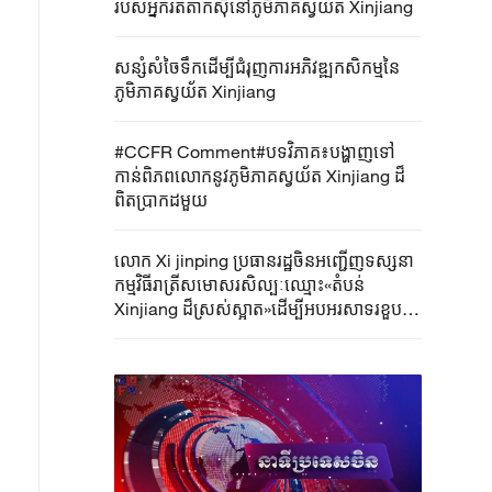
របស់អ្នករត់តាក់ស៊ីនៅភូមិភាគស្វយ័ត Xinjiang
សន្សំសំចៃ​ទឹកដើម្បី​ជំរុញ​ការអភិវឌ្ឍ​កសិកម្មនៃ​
ភូមិភាគ​ស្វយ័ត​​​ Xinjiang ​
#CCFR ​Comment#បទវិភាគ​៖​បង្ហាញទៅ​
កាន់​ពិភពលោក​នូវ​ភូមិភាគស្វយ័ត​ Xinjiang ​ដ៏
ពិត​ប្រាកដមួយ​
លោក Xi jinping ប្រធានរដ្ឋចិនអញ្ជើញទស្សនា
កម្មវិធីរាត្រីសមោសរសិល្បៈឈ្មោះ«តំបន់
Xinjiang ដ៏ស្រស់ស្អាត»ដើម្បីអបអរសាទរខួបទី
៧០ នៃការបង្កើតភូមិភាគស្វយ័ត Xinjiang