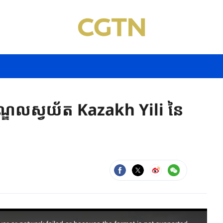
្ឌលស្វយ័ត Kazakh Yili នៃ