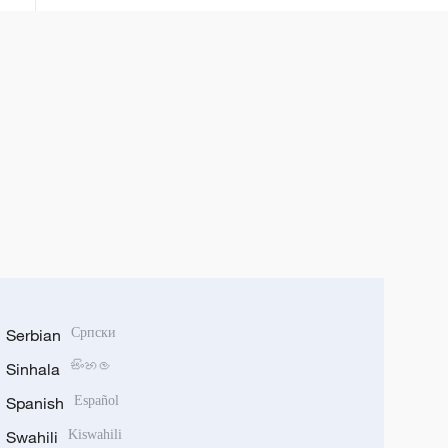
Serbian
Српски
Sinhala
සිංහල
Spanish
Español
Swahili
Kiswahili