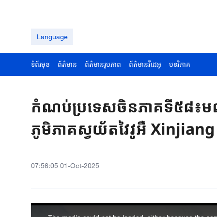
Language
ទំព័រមុខ
ព័ត៌មាន
ព័ត៌មានរូបភាព
ព័ត៌មានវីដេអូ
បទវិភាគ
កំណប់ប្រទេសចិនភាគទី៥៨៖មណ
ភូមិភាគស្វយ័តវៃវូអឺ Xinjiang
07:56:05 01-Oct-2025
This
is
a