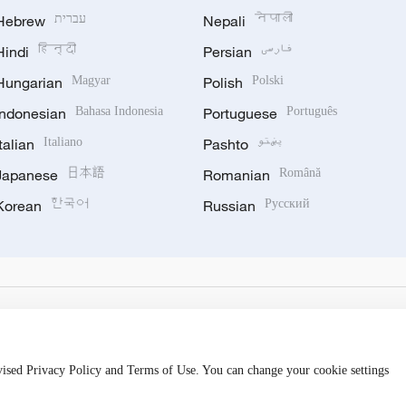
Hebrew
עברית
Nepali
नेपाली
Hindi
हिन्दी
Persian
فارسی
Hungarian
Magyar
Polish
Polski
Indonesian
Bahasa Indonesia
Portuguese
Português
Italian
Italiano
Pashto
پښتو
Japanese
日本語
Romanian
Română
Korean
한국어
Russian
Русский
evised Privacy Policy and Terms of Use. You can change your cookie settings