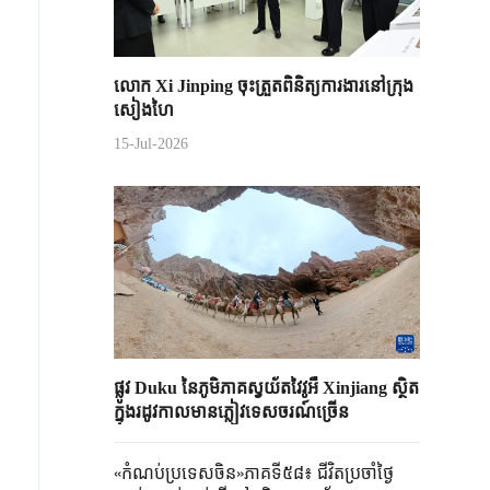
លោក Xi Jinping ចុះត្រួតពិនិត្យការងារនៅក្រុង
សៀងហៃ
15-Jul-2026
ផ្លូវ Duku នៃភូមិភាគស្វយ័តវៃវូអឺ Xinjiang ស្ថិត
ក្នុងរដូវកាលមានភ្លៀវទេសចរណ៍ច្រើន
«កំណប់ប្រទេសចិន»ភាគទី៥៨៖ ជីវិតប្រចាំថ្ងៃ