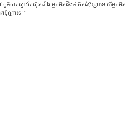
ាគ​ស្វយ័ត​ស៊ីនជាំង អ្នក​មិន​ដឹង​ថា​ចិន​ធំ​ប៉ុណ្ណា​ទេ បើ​អ្នក​មិន​
​ប៉ុណ្ណា​ទេ”។