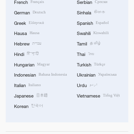
Français
Српски
French
Serbian
Deutsch
සිංහල
German
Sinhala
Ελληνικά
Español
Greek
Spanish
Hausa
Kiswahili
Hausa
Swahili
עברית
தமிழ்
Hebrew
Tamil
हिन्दी
ไทย
Hindi
Thai
Magyar
Türkçe
Hungarian
Turkish
Bahasa Indonesia
Українська
Indonesian
Ukrainian
Italiano
اردو
Italian
Urdu
日本語
Tiếng Việt
Japanese
Vietnamese
한국어
Korean