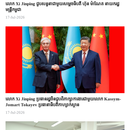
លោក Xi Jinping ជួបសន្ទនាជាមួយសម្តេចធិបតី ហ៊ុន ម៉ាណែត នាយករដ្ឋ
មន្ត្រីកម្ពុជា
17-Jul-2026
លោក Xi Jinping ប្រធានរដ្ឋចិន​ជួបពិភាក្សា​ការងារជាមួយ​លោក Kassym-
Jomart ​Tokayev ​ប្រធានាធិបតី​កាហ្សាក់ស្ថាន​
17-Jul-2026