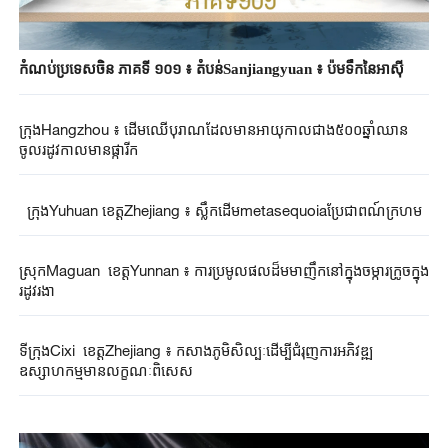
កំណប់ប្រទេសចិន ភាគទី ១០១ ៖ តំបន់Sanjiangyuan ៖ ប៉មទឹកនៃអាស៊ី
ក្រុង​Hangzhou ៖ ដើម​ឈើ​បុរាណ​ដែល​មាន​អាយុកាល​ជាង​៥០០ឆ្នាំ​ឈាន​
ចូល​រដូវ​កាល​មានផ្ការីក​
ក្រុងYuhuan ខេត្តZhejiang ៖ ស្លឹកដើមmetasequoiaប្រែជាពណ៍ក្រហម
ស្រុកMaguan ខេត្តYunnan ៖ ការប្រមូលផលដ៏មមាញឹកនៅក្នុងចម្ការក្រូចក្នុង
រដូវរងា
ទីក្រុងCixi ខេត្តZhejiang ៖ កសាងភូមិសិល្បៈដើម្បីជំរុញការអភិវឌ្ឍ
ឧស្សាហកម្មមានលក្ខណៈពិសេស