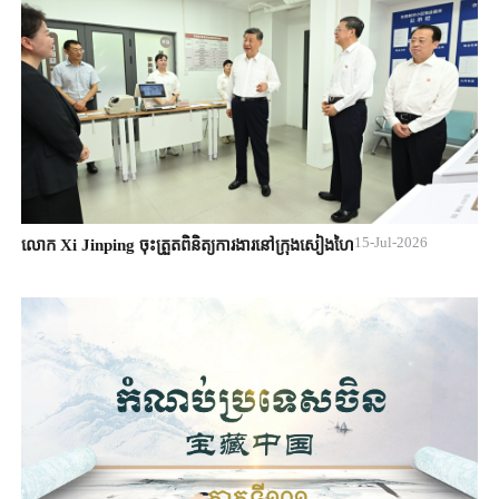
15-Jul-2026
លោក Xi Jinping ចុះត្រួតពិនិត្យការងារនៅក្រុងសៀងហៃ