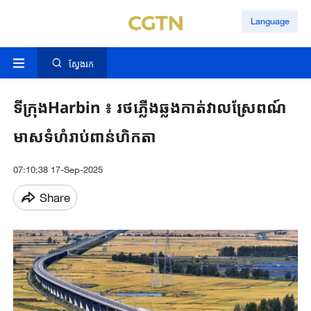
Language
ស្វែងរក
ទីក្រុងHarbin ៖ រថភ្លើងឆ្លងកាត់វាលស្រែពណ៍
មាសទំហំរាប់ពាន់ហិកតា
07:10:38 17-Sep-2025
Share