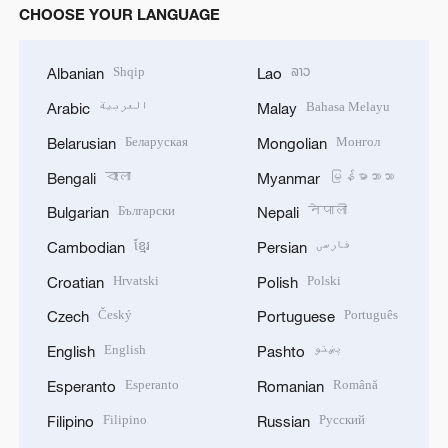
CHOOSE YOUR LANGUAGE
Shqip
ລາວ
Albanian
Lao
العربية
Bahasa Melayu
Arabic
Malay
Беларуская
Монгол
Belarusian
Mongolian
বাংলা
မြန်မာဘာသာ
Bengali
Myanmar
Български
नेपाली
Bulgarian
Nepali
ខ្មែរ
فارسی
Cambodian
Persian
Hrvatski
Polski
Croatian
Polish
Český
Português
Czech
Portuguese
English
پښتو
English
Pashto
Esperanto
Română
Esperanto
Romanian
Filipino
Русский
Filipino
Russian