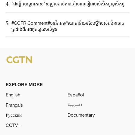
4
"ជណ្តើរយន្ត​អាកាស"​សម្រួលដល់ការទៅ​សាលារៀន​របស់​សិស្សានុសិស្ស​​
5
#CCFR Comment#បទវិភាគ៖"យោធានិយមបែបថ្មី"របស់ជប៉ុនលាត
ត្រដាងពីភាពពុតត្បុតរបស់ខ្លួន
EXPLORE MORE
English
Español
Français
العربية
Русский
Documentary
CCTV+