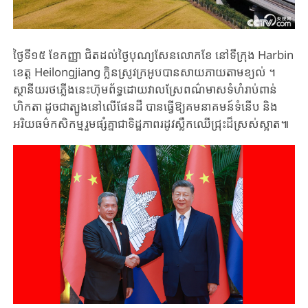
ថ្ងៃទី១៥ ខែកញ្ញា ជិតដល់ថ្ងៃបុណ្យសែនលោកខែ នៅទីក្រុង Harbin
ខេត្ត Heilongjiang ក្លិនស្រូវក្រអូបបានសាយភាយតាមខ្យល់ ។
ស្ថានីយរថភ្លើងនេះហ៊ុមព័ទ្ធដោយវាលស្រែពណ៌មាសទំហំរាប់ពាន់
ហិកតា ដូចជាត្បូងនៅលើផែនដី បានធ្វើឱ្យគមនាគមន៍ទំនើប និង
អរិយធម៌កសិកម្មរួមផ្សំគ្នាជាទិដ្ឋភាពរដូវស្លឹកឈើជ្រុះដ៏ស្រស់ស្អាត៕