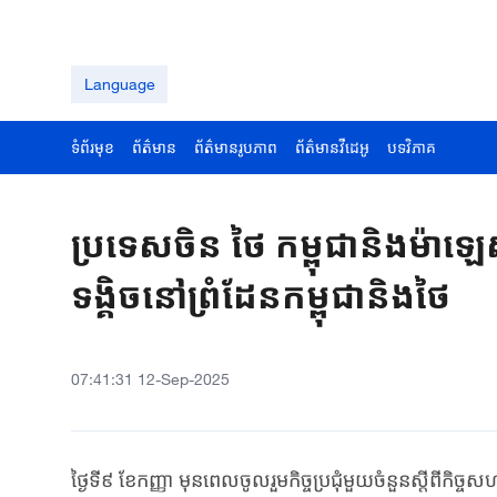
Language
ទំព័រមុខ
ព័ត៌មាន
ព័ត៌មានរូបភាព
ព័ត៌មានវីដេអូ
បទវិភាគ
ប្រទេសចិន ថៃ កម្ពុជានិងម៉ាឡេស៊
ទង្គិចនៅព្រំដែនកម្ពុជានិងថៃ
07:41:31 12-Sep-2025
​ថ្ងៃទី៩ ខែកញ្ញា ​មុន​ពេល​ចូលរួម​កិច្ចប្រជុំ​មួយ​ចំនួន​ស្តីពី​កិច្