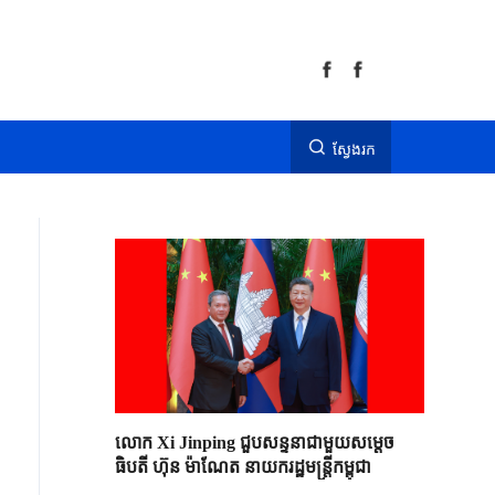
ស្វែងរក
លោក Xi Jinping ជួបសន្ទនាជាមួយសម្តេច
ធិបតី ហ៊ុន ម៉ាណែត នាយករដ្ឋមន្ត្រីកម្ពុជា