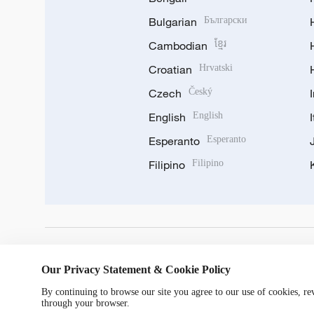
Bulgarian
Български
Cambodian
ខ្មែរ
Croatian
Hrvatski
Czech
Český
English
English
Esperanto
Esperanto
Filipino
Filipino
DOWNLOAD OUR APP
Our Privacy Statement & Cookie Policy
By continuing to browse our site you agree to our use of cookies, r
through your browser.