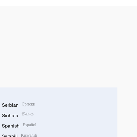
Serbian
Српски
Sinhala
සිංහල
Spanish
Español
Swahili
Kiswahili