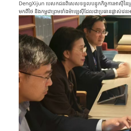
DengXijun បេសកជនពិសេស​ទទួល​បន្ទុក​​កិច្ចការ​អាស៊ី​​នៃ​ក្
មកពីថៃ​ ​និង​កម្ពុជា​ព្រមទាំង​​ម៉ាឡេស៊ី​ដែល​ជា​ប្រធាន​ផ្លាស់វេន​អាស៊ា