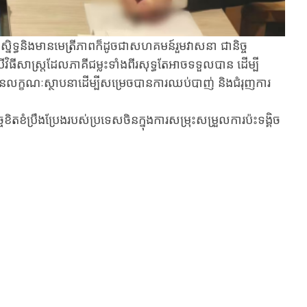
និទ្ធ​និង​មាន​មេត្រី​ភាព​ក៏​ដូចជា​​សហគមន៍រួមវាសនា​ ជា​និច្ច
វិធីសាស្ត្រ​ដែល​ភាគី​ជម្លះ​ទាំង​ពីរ​សុទ្ធតែ​អាច​ទទួល​បាន​ ដើម្បី​
​​លក្ខណៈស្ថាបនា​ដើម្បី​សម្រេចបាន​ការ​ឈប់​បាញ់​ ​និង​ជំរុញ​ការ​
ខិត​ខំ​ប្រឹង​ប្រែង​របស់ប្រទេស​ចិន​ក្នុង​ការ​សម្រុះ​សម្រួល​ការ​ប៉ះទង្គិច​