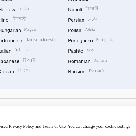
Hebrew
עברית
Nepali
नेपाली
Hindi
हिन्दी
Persian
فارسی
Hungarian
Magyar
Polish
Polski
Indonesian
Bahasa Indonesia
Portuguese
Português
Italian
Italiano
Pashto
پښتو
Japanese
日本語
Romanian
Română
Korean
한국어
Russian
Русский
evised Privacy Policy and Terms of Use. You can change your cookie settings