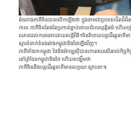
តំណាង​ភាគី​ចិន​បានលើកឡើងថា​ ​ក្នុង​នាម​ជា​ប្រទេស​ជិតដ៏​​ជិត​ស្
កាល ភាគី​ចិន​តែងតែ​​ប្រកាន់​ខ្ជាប់​គោលជំហរ​យុត្តិ​ធម៌​ ​ហើយ​ប្រើ​
ឈាន​ដល់​ការ​ចរចាដោយសន្តិវិធី។ចិន​​រីករាយ​បន្ត​ដើរតួនាទី​មាន
ស្តារ​​ទំនាក់ទំនង​រវាង​កម្ពុជា​និង​ថៃ​ឡើងវិញ​។
ភាគីទាំង​៣​កម្ពុជា ​ថៃ​និង​ម៉ាឡេស៊ី​បាន​កោតសរសើរ​រាល់​កិច្ច​កិច្ច​
នៅ​ព្រំដែន​កម្ពុជា​និង​ថៃ​ ​ហើយ​សង្ឃឹម​ថា ​
ភាគី​ចិន​នឹង​បន្ត​ដើរ​តួនាទី​មាន​លក្ខណៈ​ស្ថាបនា៕