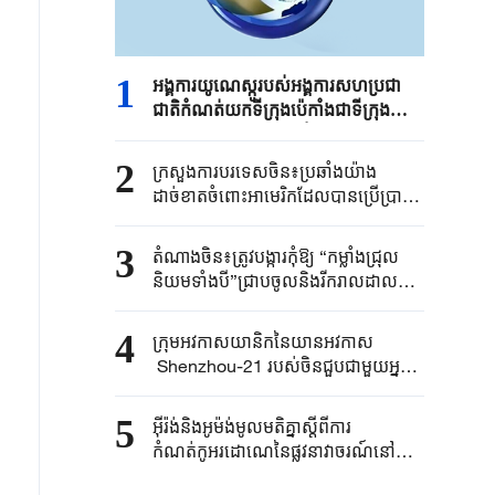
1
អង្គការយូណេស្កូរបស់អង្គការសហប្រជា
ជាតិកំណត់យកទីក្រុងប៉េកាំងជាទីក្រុង
ស្ថាបត្យកម្មពិភពលោកឆ្នាំ ២០២៩
2
ក្រសួងការបរទេសចិន៖ប្រឆាំងយ៉ាង
ដាច់ខាតចំពោះអាមេរិកដែលបានប្រើប្រាស់
អំណាចរដ្ឋដោយខុសទំនង
ដើម្បីគាបសង្កត់សហគ្រាសចិនដោយគ្មាន
3
តំណាងចិន៖ត្រូវបង្ការកុំឱ្យ “កម្លាំងជ្រុល
ហេតុផល
និយមទាំងបី”ជ្រាបចូលនិងរីករាលដាល
តាមរយៈបច្ចេកវិទ្យាងើបឡើងថ្មី
4
ក្រុម​អវកាសយានិកនៃ​យានអវកាស​
Shenzhou-21 ​របស់ចិន​ជួប​​ជាមួយអ្នក
សារព័ត៌មាន​នៅ​ក្រុងប៉េកាំង​
5
អ៊ីរ៉ង់និងអូម៉ង់មូលមតិគ្នាស្តីពីការ
កំណត់កូអរដោណេនៃផ្លូវនាវាចរណ៍នៅច្រក
សមុទ្រHormuz