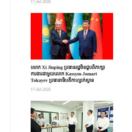
17-Jul-2026
លោក Xi Jinping ប្រធានរដ្ឋចិន​ជួបពិភាក្សា​
ការងារជាមួយ​លោក Kassym-Jomart ​
Tokayev ​ប្រធានាធិបតី​កាហ្សាក់ស្ថាន​
17-Jul-2026