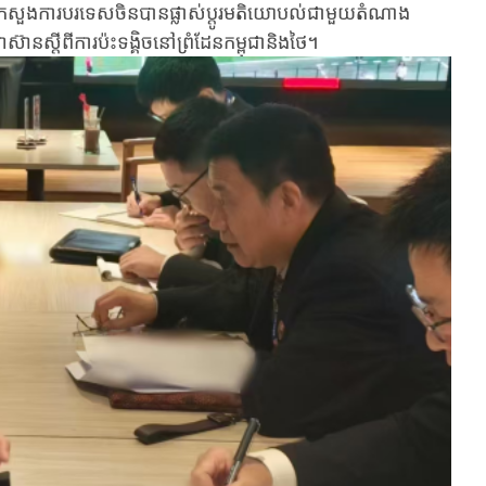
រសួងការបរទេស​ចិន​បាន​ផ្លាស់ប្តូរ​មតិ​យោបល់​ជា​មួយ​តំណាង​
ន​​ស្តីពី​​ការ​ប៉ះទង្គិច​នៅ​ព្រំដែន​​កម្ពុជា​​និង​ថៃ​។