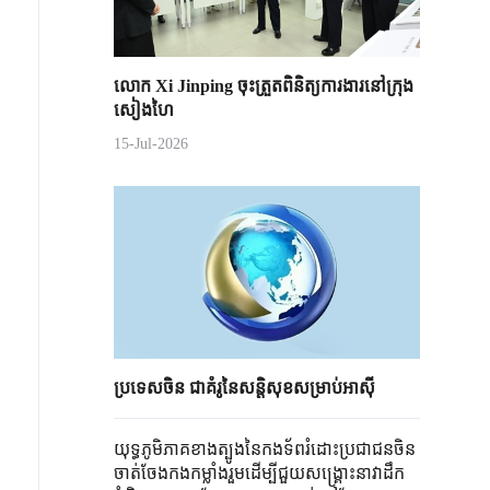
លោក Xi Jinping ចុះត្រួតពិនិត្យការងារនៅក្រុង
សៀងហៃ
15-Jul-2026
ប្រទេសចិន ជាគំរូនៃសន្តិសុខសម្រាប់អាស៊ី
យុទ្ធភូមិភាគខាងត្បូងនៃកងទ័ពរំដោះប្រជាជនចិន
ចាត់ចែងកងកម្លាំងរួមដើម្បីជួយសង្គ្រោះនាវាដឹក