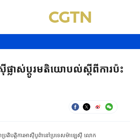
ីផ្លាស់ប្តូរមតិយោបល់ស្តីពីការប៉ះ
ចសហប្រតិបត្តិការ​អាស៊ី​បូព៌ា​នៅ​ប្រទេស​ម៉ាឡេស៊ី​ ​លោក​