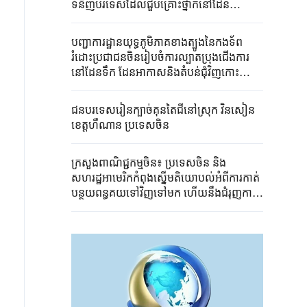
ទំនិញបរទេសដែលជួបគ្រោះថ្នាក់នៅដែន
សមុទ្រជុំវិញកោះHuangyan ប្រទេសចិន
បញ្ជាការដ្ឋានយុទ្ធភូមិភាគខាងត្បូងនៃកងទ័ព
រំដោះប្រជាជនចិនរៀបចំការល្បាតប្រុងជើងការ
នៅដែនទឹក ដែនអាកាសនិងតំបន់ជុំវិញកោះ
Huangyan ប្រទេសចិន
ជនបរទេសរៀនក្បាច់គុនតៃជីនៅស្រុក វិនសៀន
ខេត្តហឺណាន ប្រទេសចិន
ក្រសួងពាណិជ្ជកម្មចិន៖ ប្រទេសចិន និង
សហរដ្ឋអាមេរិកកំពុងស្នើមតិយោបល់អំពីការកាត់
បន្ថយពន្ធគយទៅវិញទៅមក ហើយនឹងជំរុញការ
អនុវត្តឱ្យបានឆាប់តាមដែលអាចធ្វើទៅបាន