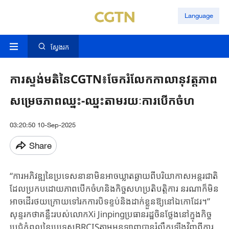
Language
ស្វែងរក
ការស្ទង់មតិនៃCGTN៖ចែករំលែកកាលានុវត្តភាព
សម្រេចភាពឈ្នះ-ឈ្នះតាមរយៈការបើកចំហ
03:20:50 10-Sep-2025
Share
“ការអភិវឌ្ឍ​នៃប្រទេស​នានា​មិន​អាច​ឃ្លាត​ឆ្ងាយ​ពី​បរិយាកាស​អន្តរជាតិ​
ដែល​ប្រកប​ដោយ​ភាព​បើក​ចំហ​និង​កិច្ចសហប្រតិបត្តិការ​ ​​នរណា​ក៏​មិន​
អាច​ដើរ​ថយ​ក្រោយ​ទៅ​រក​ការ​បិទ​ខ្ទប់​និង​ដាក់​ខ្លួន​ឱ្យ​នៅ​ឯកោ​ដែរ។”​
សុន្ទរកថា​គន្លឹះរបស់​លោក​Xi Jinping​ប្រធាន​រដ្ឋ​ចិន​ថ្លែង​នៅ​ក្នុង​កិច្ច
ប្រជុំកំពូល​នៃ​ប្រទេស​BRCIS​តាម​អនឡាញ​បាន​រំលឹកឡើងវិញ​ពី​ការ​