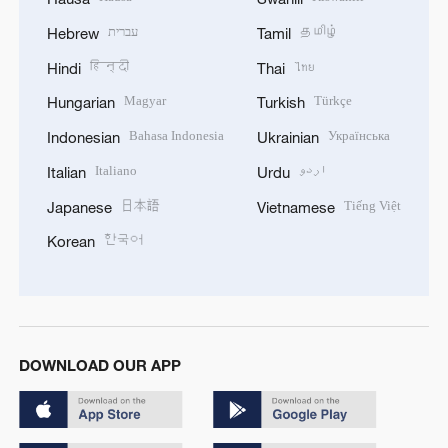
עברית
தமிழ்
Hebrew
Tamil
हिन्दी
ไทย
Hindi
Thai
Magyar
Türkçe
Hungarian
Turkish
Bahasa Indonesia
Українська
Indonesian
Ukrainian
Italiano
اردو
Italian
Urdu
日本語
Tiếng Việt
Japanese
Vietnamese
한국어
Korean
DOWNLOAD OUR APP