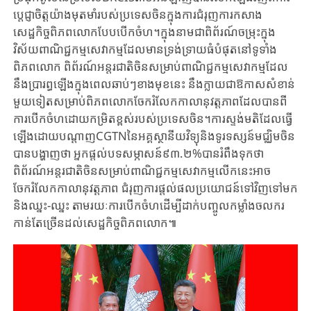
ប្តេជ្ញាចិត្ត​យ៉ាង​មុតមាំ​របស់​​ប្រទេស​ចិន​ក្នុង​ការ​ជំរុញ​ការ​កសាង​
សេដ្ឋកិច្ច​ពិភពលោក​បែប​​បើក​ចំហ​។ក្នុង​នាម​ជា​ពិព័រណ៍​ចម្រុះ​ក្នុង​​
វិស័យ​ពាណិជ្ជកម្ម​សេវាកម្ម​ដែល​មាន​ទ្រង់​ទ្រាយ​ធំ​បំផុត​នៅ​ទូទាំង​
ពិភពលោក​ ​ពិព័រណ៍​អន្តរជាតិ​ចិន​សម្រាប់​ពាណិជ្ជកម្ម​​សេវាកម្ម​ដែល​
នឹង​ប្រារព្ធឡើង​ក្នុងពេលឆាប់ៗ​ខាង​មុខ​នេះ​ ​នឹង​ក្លាយជា​ឱកាស​សំខាន់​
មួយ​ទៀត​សម្រាប់​​ពិភពលោកចែករំលែក​កាលានុវត្តភាព​ដែល​បាន​ពី
ការ​បើកចំហ​ដោយ​កម្រិតខ្ពស់​របស់​ប្រទេស​ចិន​។ការ​ស្ទង់​មតិ​​ដែល​ធ្វើ​
ឡើង​​ដោយ​​បណ្តាញ​CGTNនៃ​អគ្គស្ថានីយ​វិទ្យុនិង​ទូរទស្សន៍មជ្ឈិម​ចិន
បាន​បង្ហាញថា​ ​អ្នកផ្តល់​បទសម្ភាសន៍​៩៣.២%​បាន​រំពឹងទុក​​ថា​ ​
ពិព័រណ៍​អន្តរជាតិ​ចិន​សម្រាប់​​ពាណិជ្ជកម្មសេវាកម្ម​លើក​នេះ​អាច​
ចែករំលែក​កាលានុវត្តភាព​ ​ជំរុញ​ការផ្តល់​ផលប្រយោជន៍​ទៅវិញទៅមក​
និង​ឈ្នះ-ឈ្នះ ​តាម​រយៈការ​បើកចំហ​ដើម្បី​ដាក់​បញ្ចូល​កម្លាំងចលករ​
កាន់​តែ​ច្រើន​ដល់​សេដ្ឋកិច្ច​ពិភពលោក​៕