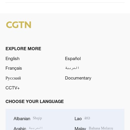
EXPLORE MORE
English
Español
Français
العربية
Русский
Documentary
CCTV+
CHOOSE YOUR LANGUAGE
Shqip
ລາວ
Albanian
Lao
العربية
Bahasa Melayu
Arabic
Malay