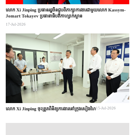
លោក Xi Jinping ប្រធានរដ្ឋចិន​ជួបពិភាក្សា​ការងារជាមួយ​លោក Kassym-
Jomart ​Tokayev ​ប្រធានាធិបតី​កាហ្សាក់ស្ថាន​
17-Jul-2026
15-Jul-2026
លោក Xi Jinping ចុះត្រួតពិនិត្យការងារនៅក្រុងសៀងហៃ