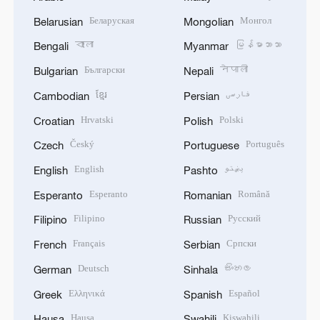
Беларуская
Монгол
Belarusian
Mongolian
বাংলা
မြန်မာဘာသာ
Bengali
Myanmar
Български
नेपाली
Bulgarian
Nepali
ខ្មែរ
فارسی
Cambodian
Persian
Hrvatski
Polski
Croatian
Polish
Český
Português
Czech
Portuguese
English
پښتو
English
Pashto
Esperanto
Română
Esperanto
Romanian
Filipino
Русский
Filipino
Russian
Français
Српски
French
Serbian
Deutsch
සිංහල
German
Sinhala
Ελληνικά
Español
Greek
Spanish
Hausa
Kiswahili
Hausa
Swahili