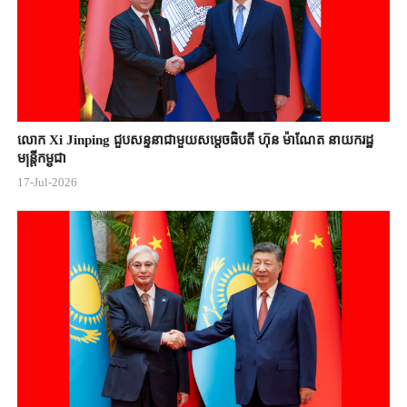
លោក Xi Jinping ជួបសន្ទនាជាមួយសម្តេចធិបតី ហ៊ុន ម៉ាណែត នាយករដ្ឋ
មន្ត្រីកម្ពុជា
17-Jul-2026