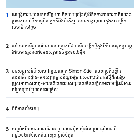
1
រដ្ឋមន្ត្រី​ការបរទេស​តួកគីថ្លែងថា ​កិច្ចព្រមព្រៀងស្តីពី​កិច្ចការការពារ​ជាតិរួមរវាង​
ប្រទេស​អា​រ៉ាប៊ី​សាអូឌីត តួកគី​និងប៉ាគីស្ថាន​មានសក្តានុពល​ក្នុងការពង្រីក​
សមាជិកបន្ថែម​
2
នៅឆមាសទីមួយ​ឆ្នាំនេះ ​សហគ្រាសដែល​ទើបបង្កើតថ្មី​ក្នុងវិស័យ​មនុស្សយន្ត​
ដែល​មាន​រូប​រាង​ដូចមនុស្ស​មានចំនួន១១,៦ម៉ឺន​
3
បទសម្ភាសន៍ពិសេសជាមួយលោក Simon Stiell លេខាប្រតិបតិ្តនៃ
លេខាធិការដ្ឋាន«អនុសញ្ញាក្របខ័ណ្ឌអង្គការសហប្រជាជាតិស្តីពីការប្រែ
ប្រួលអាកាសធាតុ»៖"បទពិសោធរបស់ប្រទេសចិនសក្តិសមជាមេរៀនដ៏មាន
តម្លៃសម្រាប់ប្រទេសជាច្រើន"
4
ព័ត៌មានសំខាន់ៗ
5
កញ្ចប់ថវិកាការពារជាតិរបស់ប្រទេសជប៉ុនស្នើសុំសម្រាប់ឆ្នាំសារពើ
ពន្ធ២០២៧បំបែកកំណត់ត្រាខ្ពស់បំផុត