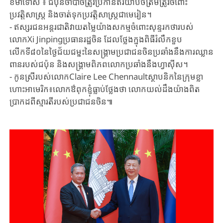
ខមាទោស ៖ ជប៉ុន​ចាំ​បាច់​ត្រូវ​ប្រកាន់ឥរិយាបថត្រឹមត្រូវចំពោះ
ប្រវត្តិសាស្ត្រ និងចាត់ទុកប្រវត្តិសាស្ត្រជាមេរៀន។
- ឥស្សរជន​អន្តរជាតិវាយ​តម្លៃ​យ៉ាង​សកម្ម​ចំពោះ​សុន្ទរកថារបស់
លោកXi Jinpingប្រធាន​រដ្ឋ​ចិន​ ដែល​ថ្លែង​ក្នុងពិធី​រំលឹកខួប
លើកទី៨០​នៃថ្ងៃ​ជ័យជម្នះ​នៃសង្គ្រាមប្រជាជន​ចិន​ប្រឆាំង​នឹង​ការ​ឈ្លាន​
ពានរបស់ជប៉ុន និងសង្រ្គាមពិភពលោកប្រឆាំងនឹងហ្វាស៊ីស។
- កូន​ស្រី​របស់​លោកClaire Lee Chennaultស្ថាបនិក​នៃ​ក្រុម​ខ្លា​
ហោះអាមេរិក៖លោក​ឳពុក​ខ្ញុំ​ធ្លាប់​ថ្លែង​ថា លោក​​យល់​ដឹង​យ៉ាង​ពិត​
ប្រាកដ​ពីស្មារតី​របស់​ប្រជាជន​ចិន៕