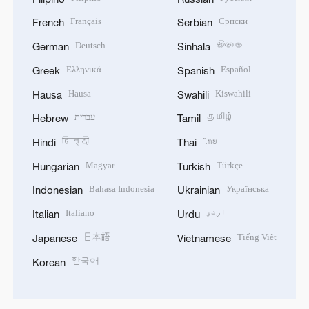
Français
Српски
French
Serbian
Deutsch
සිංහල
German
Sinhala
Ελληνικά
Español
Greek
Spanish
Hausa
Kiswahili
Hausa
Swahili
עברית
தமிழ்
Hebrew
Tamil
हिन्दी
ไทย
Hindi
Thai
Magyar
Türkçe
Hungarian
Turkish
Bahasa Indonesia
Українська
Indonesian
Ukrainian
Italiano
اردو
Italian
Urdu
日本語
Tiếng Việt
Japanese
Vietnamese
한국어
Korean