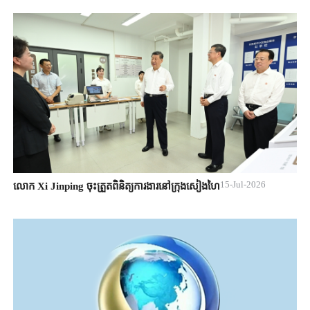
15-Jul-2026
លោក Xi Jinping ចុះត្រួតពិនិត្យការងារនៅក្រុងសៀងហៃ