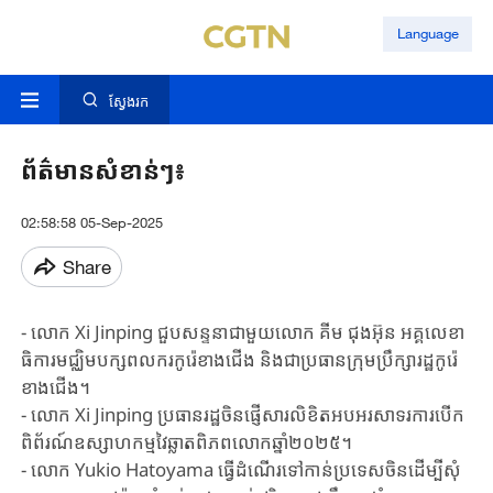
Language
ស្វែងរក
ព័ត៌មានសំខាន់ៗ៖
02:58:58 05-Sep-2025
Share
- លោក Xi Jinping ជួបសន្ទនាជាមួយលោក គីម ជុងអ៊ុន អគ្គ​លេខា​
ធិការ​មជ្ឈិម​បក្ស​ពលករ​កូរ៉េ​ខាងជើង និងជាប្រធានក្រុមប្រឹក្សារដ្ឋកូរ៉េ
ខាងជើង។
- លោក Xi ​Jinping ​ប្រធានរដ្ឋចិន​ផ្ញើសារលិខិត​អបអរសាទរ​​ការបើក​
ពិព័រណ៍​ឧស្សាហកម្ម​វៃ​ឆ្លាត​ពិភពលោក​ឆ្នាំ២០២៥។
- លោក Yukio Hatoyama ធ្វើដំណើរទៅកាន់ប្រទេសចិនដើម្បីសុំ