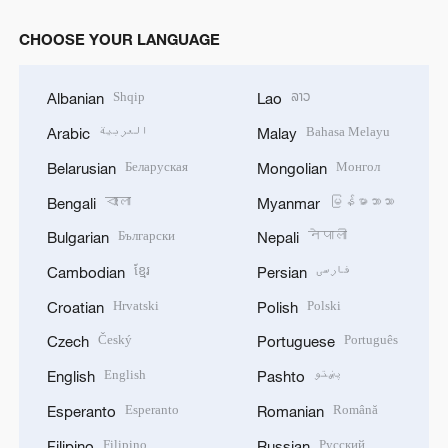
CHOOSE YOUR LANGUAGE
Shqip
ລາວ
Albanian
Lao
العربية
Bahasa Melayu
Arabic
Malay
Беларуская
Монгол
Belarusian
Mongolian
বাংলা
မြန်မာဘာသာ
Bengali
Myanmar
Български
नेपाली
Bulgarian
Nepali
ខ្មែរ
فارسی
Cambodian
Persian
Hrvatski
Polski
Croatian
Polish
Český
Português
Czech
Portuguese
English
پښتو
English
Pashto
Esperanto
Română
Esperanto
Romanian
Filipino
Русский
Filipino
Russian