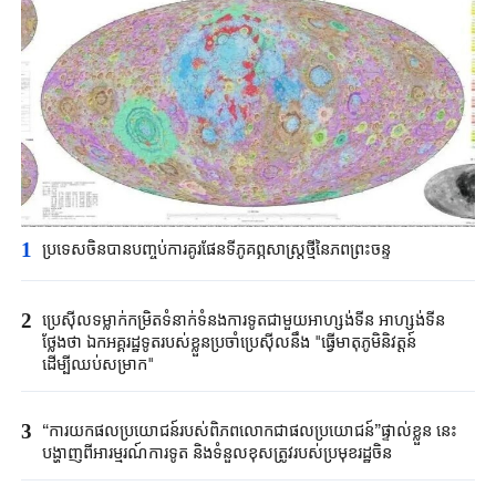
1
ប្រទេសចិនបាន​បញ្ចប់ការគូរផែនទី​ភូគព្ភសាស្ត្រ​ថ្មីនៃភពព្រះចន្ទ​​
2
ប្រេស៊ីល​ទម្លាក់កម្រិត​ទំនាក់ទំនង​ការទូត​ជាមួយអាហ្សង់ទីន ​អាហ្សង់ទីន
ថ្លែងថា ​ឯកអគ្គរដ្ឋទូត​របស់ខ្លួន​ប្រចាំប្រេស៊ីលនឹង​ "​ធ្វើមាតុភូមិនិវត្តន៍​
ដើម្បីឈប់​សម្រាក"​
3
“ការយកផលប្រយោជន៍របស់ពិភពលោកជាផលប្រយោជន៍”ផ្ទាល់ខ្លួន នេះ
បង្ហាញពីអារម្មរណ៍ការទូត និងទំនួលខុសត្រូវរបស់ប្រមុខរដ្ឋចិន