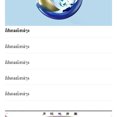
ព័ត៌មានសំខាន់ៗ៖
ព័ត៌មានសំខាន់ៗ៖
ព័ត៌មានសំខាន់ៗ៖
ព័ត៌មានសំខាន់ៗ៖
ព័ត៌មានសំខាន់ៗ៖