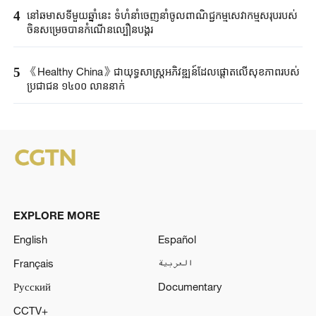
4
នៅឆមាសទីមួយឆ្នាំនេះ ទំហំនាំចេញនាំចូលពាណិជ្ជកម្មសេវាកម្មសរុបរបស់
ចិនសម្រេចបានកំណើនល្បឿនបង្គួរ
5
《Healthy China》​ជា​យុទ្ធសាស្ត្រ​អភិវឌ្ឍន៍​ដែលផ្តោត​លើ​សុខភាព​របស់​
ប្រជាជន ​១៤០០ ​លាន​នាក់​​
EXPLORE MORE
English
Español
Français
العربية
Русский
Documentary
CCTV+