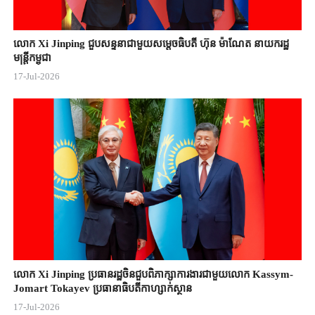
លោក Xi Jinping ជួបសន្ទនាជាមួយសម្តេចធិបតី ហ៊ុន ម៉ាណែត នាយករដ្ឋ
មន្ត្រីកម្ពុជា
17-Jul-2026
លោក Xi Jinping ប្រធានរដ្ឋចិន​ជួបពិភាក្សា​ការងារជាមួយ​លោក Kassym-
Jomart ​Tokayev ​ប្រធានាធិបតី​កាហ្សាក់ស្ថាន​
17-Jul-2026