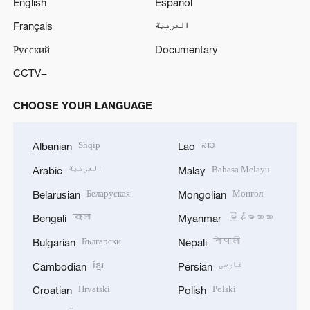
English
Español
Français
العربية
Русский
Documentary
CCTV+
CHOOSE YOUR LANGUAGE
Shqip
ລາວ
Albanian
Lao
العربية
Bahasa Melayu
Arabic
Malay
Беларуская
Монгол
Belarusian
Mongolian
বাংলা
မြန်မာဘာသာ
Bengali
Myanmar
Български
नेपाली
Bulgarian
Nepali
ខ្មែរ
فارسی
Cambodian
Persian
Hrvatski
Polski
Croatian
Polish