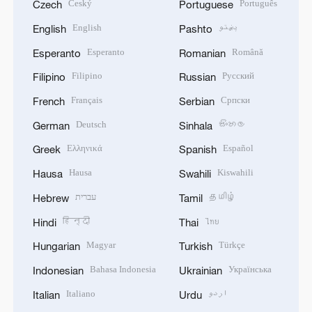
Český
Português
Czech
Portuguese
English
پښتو
English
Pashto
Esperanto
Română
Esperanto
Romanian
Filipino
Русский
Filipino
Russian
Français
Српски
French
Serbian
Deutsch
සිංහල
German
Sinhala
Ελληνικά
Español
Greek
Spanish
Hausa
Kiswahili
Hausa
Swahili
עברית
தமிழ்
Hebrew
Tamil
हिन्दी
ไทย
Hindi
Thai
Magyar
Türkçe
Hungarian
Turkish
Bahasa Indonesia
Українська
Indonesian
Ukrainian
Italiano
اردو
Italian
Urdu