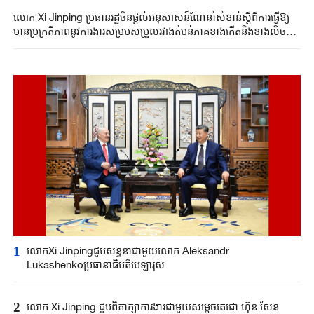
លោក Xi Jinping ប្រធានរដ្ឋចិនផ្តល់អនុសាសន៍ណែនាំសំខាន់ស្តីពីការធ្វើឱ្យ
មានប្រក្រតីភាពនូវការងារសម្របសម្រួលរវាងតំបន់ភាគខាងកើតនិងខាងលិច
ប្រទេសចិន
1
លោកXi Jinpingជួបសន្ទនាជាមួយលោក Aleksandr
Lukashenkoប្រធានាធិបតីបេឡារុស
2
លោក Xi Jinping ​ជួបពិភាក្សា​ការងារជាមួយ​សម្តេច​តេជោ ហ៊ុន សែន ​