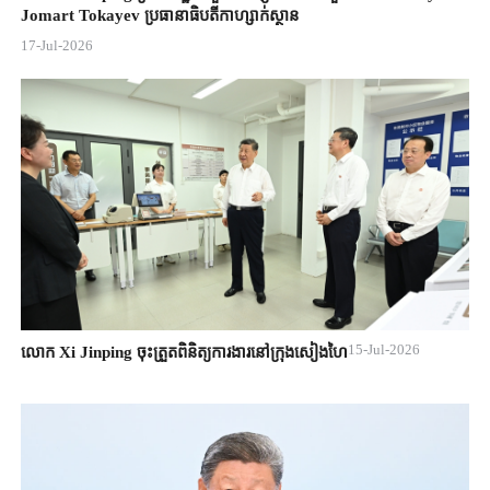
Jomart ​Tokayev ​ប្រធានាធិបតី​កាហ្សាក់ស្ថាន​
17-Jul-2026
15-Jul-2026
លោក Xi Jinping ចុះត្រួតពិនិត្យការងារនៅក្រុងសៀងហៃ