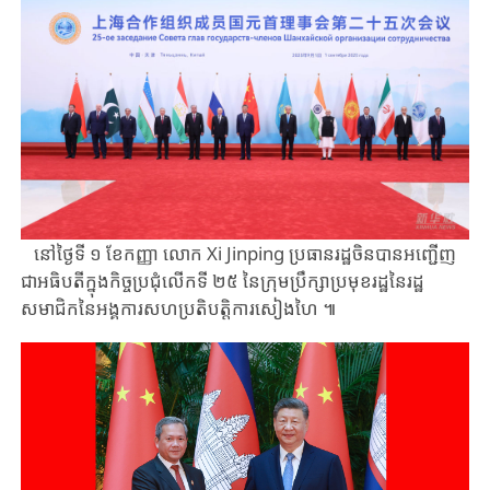
នៅថ្ងៃទី ​១ ​ខែកញ្ញា ​លោក ​Xi ​Jinping ​ប្រធានរដ្ឋចិន​បាន​អញ្ជើញ​
ជាអធិបតីក្នុង​កិច្ចប្រជុំ​លើក​ទី ​២៥ ​នៃ​ក្រុម​ប្រឹក្សា​ប្រមុខ​រដ្ឋ​នៃ​រដ្ឋ
សមាជិកនៃអង្គការសហប្រតិបត្តិការសៀងហៃ ​៕​