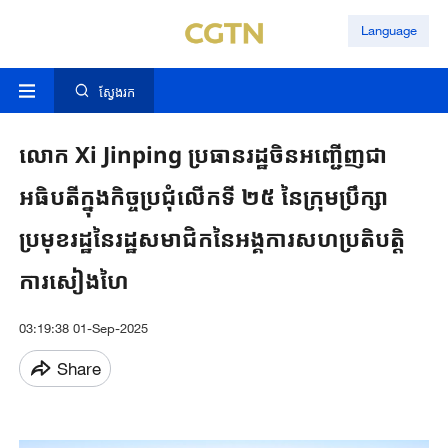
Language
ស្វែងរក
លោក Xi Jinping ប្រធានរដ្ឋចិនអញ្ជើញជា
អធិបតីក្នុងកិច្ចប្រជុំលើកទី ២៥ នៃក្រុមប្រឹក្សា
ប្រមុខរដ្ឋនៃរដ្ឋសមាជិកនៃអង្គការសហប្រតិបត្តិ
ការសៀងហៃ
03:19:38 01-Sep-2025
Share