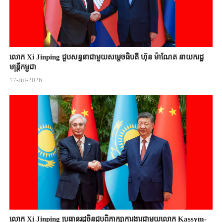
លោក Xi Jinping ជួបសន្ទនាជាមួយសម្តេចធិបតី ហ៊ុន ម៉ាណែត នាយករដ្ឋ
មន្ត្រីកម្ពុជា
17-Jul-2026
លោក Xi Jinping ប្រធានរដ្ឋចិន​ជួបពិភាក្សា​ការងារជាមួយ​លោក Kassym-