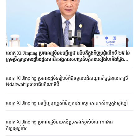
លោក Xi Jinping ប្រធានរដ្ឋចិនអញ្ជើញជាអធិបតីក្នុងកិច្ចប្រជុំលើកទី ២៥ នៃ
ក្រុមប្រឹក្សាប្រមុខរដ្ឋនៃរដ្ឋសមាជិកអង្គការសហប្រតិបត្តិការសៀងហៃនិងថ្លែង
សុន្ទរកថាគន្លឹះ
លោក Xi Jinping ប្រធាន​រដ្ឋ​ចិនរៀបចំ​ពិធីទទួលបដិសណ្ឋារកិច្ច​ជូន​លោកស្រី​
Ndaitwah​ប្រធានាធិបតី​ណាមីប៊ី
លោក Xi Jinping អញ្ជើញ​ចុះត្រួតពិនិត្យការងារស្ថានភាពកសិកម្មក្នុងរដូវក្តៅ
លោក Xi Jinping ប្រធានរដ្ឋ​ចិនយកចិត្តទុកដាក់ខ្ពស់​ចំពោះការងារ
កីឡាអូឡាំពិក