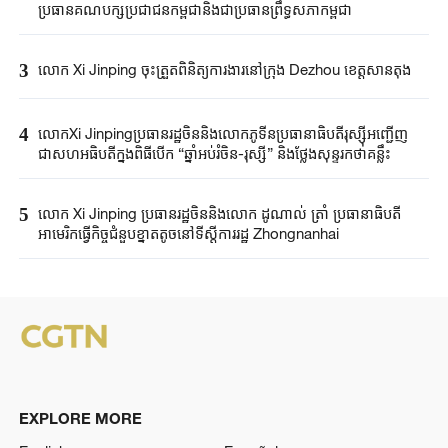
ប្រធានគណបក្ស​ប្រជាជន​កម្ពុជានិងជា​ប្រធានព្រឹទ្ធសភា​កម្ពុជា​
3
លោក Xi Jinping ចុះត្រួតពិនិត្យការងារនៅក្រុង Dezhou ខេត្តសានតុង
4
លោកXi Jinpingប្រធានរដ្ឋចិននិងលោកភូទីនប្រធានាធិបតីរុស្ស៊ីអញ្ជើញ
ជាសហអធិបតីក្នុងពិធីបើក “ឆ្នាំអប់រំចិន-រុស្ស៊ី” និងថ្លែងសុន្ទរកថាគន្លឹះ
5
លោក Xi Jinping​ ប្រធានរដ្ឋចិន​និងលោក​ ដូណាល់ ត្រាំ ​ប្រធានាធិបតី​
អាមេរិកធ្វើ​កិច្ចជំនួប​ខ្នាតតូច​នៅទីស្តីការរដ្ឋ​ Zhongnanhai ​
EXPLORE MORE