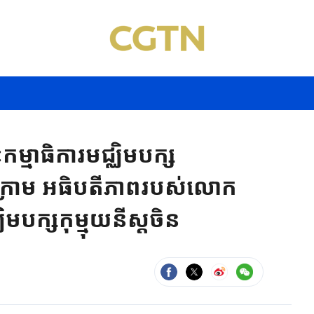
ាធិការមជ្ឈិមបក្ស
រជុំ ក្រោម អធិបតីភាពរបស់លោក
ិមបក្សកុម្មុយនីស្តចិន