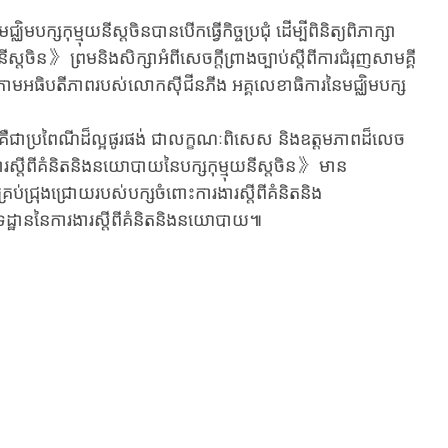
កុម្មុយនីស្តចិនបានបើកធ្វើកិច្ចប្រជុំ ដើម្បីពិនិត្យពិភាក្សា
្តចិន》 ព្រមនិងសិក្សាអំពីសេចក្តីព្រាងច្បាប់ស្តីពីការជំរុញសាមគ្គី
រោមអធិបតីភាពរបស់លោកស៊ីជីនភីង អគ្គលេខាធិការនៃមជ្ឈិមបក្ស
បាយគឺជាប្រពៃណីដ៏ល្អផូរផង់ ជាលក្ខណៈពិសេស និងឧត្តមភាពដ៏លេច
រងារស្តីពីគំនិតនិងនយោបាយនៃបក្សកុម្មុយនីស្តចិន》 មាន
្រប់ជ្រុងជ្រោយរបស់បក្សចំពោះការងារស្តីពីគំនិតនិង
្ឋាននៃ​​​​ការងារស្តីពីគំនិតនិងនយោបាយ៕