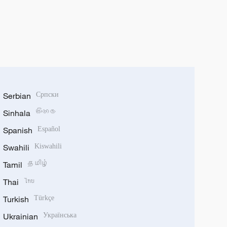
Serbian
Српски
Sinhala
සිංහල
Spanish
Español
Swahili
Kiswahili
Tamil
தமிழ்
Thai
ไทย
Turkish
Türkçe
Ukrainian
Українська