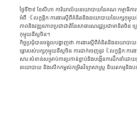
ថ្ងៃទី២៩ ខែសីហា ការិយាល័យនយោបាយនៃគណៈកម្មាធិការមជ្ឈិមបក្ស
អំពី 《លក្ខន្តិកៈការងារស្តីពីគំនិតនិងនយោបាយនៃបក្សកុម្មុយនីស
ភាពនិងវឌ្ឍនភាពប្រជាជាតិនៃសាធារណរដ្ឋប្រជាមានិតចិន ក្
កុម្មុយនីស្តចិន។
កិច្ចប្រជុំបានចង្អុលបង្ហាញថា ការងារស្តីពីគំនិតនិងនយោ
ធ្លោរបស់បក្សកុម្មុយនីស្តចិន ការដាក់ចេញនូវ《លក្ខន្តិកៈកា
សារៈសំខាន់សម្រាប់ការប្រកាន់ខ្ជាប់និងបង្កើនការដឹកនាំដោយគ
នយោបាយ និងលើកកម្ពស់កម្រិតវិទ្យាសាស្ត្រ និយតកម្មនិងបទដ