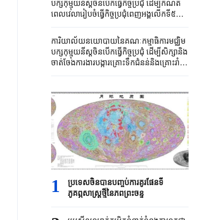
បក្សកុម្មុយនីស្តចិនបើកធ្វើកិច្ចប្រជុំ ដើម្បីកំណត់
ពេលវេលារៀបចំធ្វើកិច្ចប្រជុំពេញអង្គលើកទី៥នៃ
គណៈកម្មាធិការមជ្ឈិមបក្សកុម្មុយនីស្តចិន
អាណត្តិទី២០ ព្រមទាំងវិភាគនិងសិក្សាពីស្ថាន
ការិយាល័យនយោបាយនៃគណៈកម្មាធិការមជ្ឈិម
ការណ៍និងការងារសេដ្ឋកិច្ចនាពេលបច្ចុប្បន្ន
បក្សកុម្មុយនីស្តចិនបើកធ្វើកិច្ចប្រជុំ ដើម្បីសិក្សានិង
ចាត់ចែងការងារបង្ការគ្រោះទឹកជំនន់និងគ្រោះរាំង
ស្ងួតក្រោមអធិបតីភាពលោកXi Jinpingអគ្គ
លេខាធិការនៃគណៈកម្មាធិការមជ្ឈិមបក្ស
កុម្មុយនីស្តចិន
1
ប្រទេសចិនបាន​បញ្ចប់ការគូរផែនទី​
ភូគព្ភសាស្ត្រ​ថ្មីនៃភពព្រះចន្ទ​​