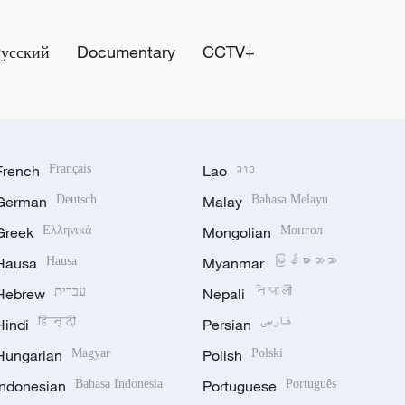
Русский
Documentary
CCTV+
French
Français
Lao
ລາວ
German
Deutsch
Malay
Bahasa Melayu
Greek
Ελληνικά
Mongolian
Монгол
Hausa
Hausa
Myanmar
မြန်မာဘာသာ
Hebrew
עברית
Nepali
नेपाली
Hindi
हिन्दी
Persian
فارسی
Hungarian
Magyar
Polish
Polski
Indonesian
Bahasa Indonesia
Portuguese
Português