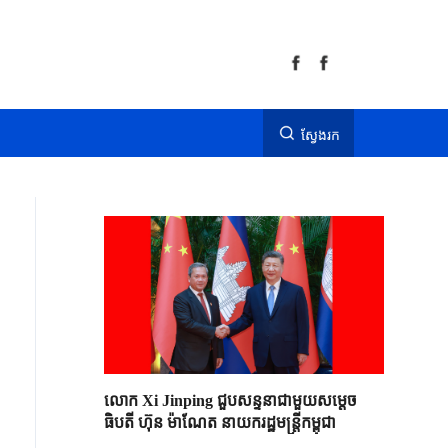
ស្វែងរក
លោក Xi Jinping ជួបសន្ទនាជាមួយសម្តេច
ធិបតី ហ៊ុន ម៉ាណែត នាយករដ្ឋមន្ត្រីកម្ពុជា