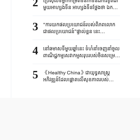
2
ប្រេស៊ីល​ទម្លាក់កម្រិត​ទំនាក់ទំនង​ការទូត​ជា
មួយអាហ្សង់ទីន ​អាហ្សង់ទីនថ្លែងថា ​ឯកអគ្គ
រដ្ឋទូត​របស់ខ្លួន​ប្រចាំប្រេស៊ីលនឹង​ "​ធ្វើ
មាតុភូមិនិវត្តន៍​ដើម្បីឈប់​សម្រាក"​
3
“ការយកផលប្រយោជន៍របស់ពិភពលោក
ជាផលប្រយោជន៍”ផ្ទាល់ខ្លួន នេះ
បង្ហាញពីអារម្មរណ៍ការទូត និងទំនួលខុស
ត្រូវរបស់ប្រមុខរដ្ឋចិន
4
នៅឆមាសទីមួយឆ្នាំនេះ ទំហំនាំចេញនាំចូល
ពាណិជ្ជកម្មសេវាកម្មសរុបរបស់ចិនសម្រេច
បានកំណើនល្បឿនបង្គួរ
5
《Healthy China》​ជា​យុទ្ធសាស្ត្រ​
អភិវឌ្ឍន៍​ដែលផ្តោត​លើ​សុខភាព​របស់​
ប្រជាជន ​១៤០០ ​លាន​នាក់​​