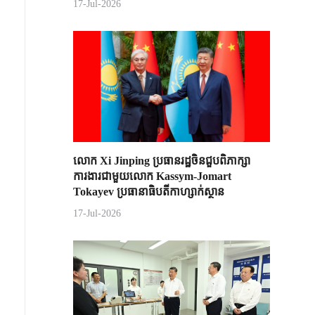
17-Jul-2026
លោក Xi Jinping ប្រធានរដ្ឋចិន​ជួបពិភាក្សា​
ការងារជាមួយ​លោក Kassym-Jomart ​
Tokayev ​ប្រធានាធិបតី​កាហ្សាក់ស្ថាន​
17-Jul-2026