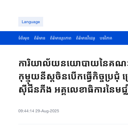
Language
ទំព័រមុខ
ព័ត៌មាន
ព័ត៌មានរូបភាព
ព័ត៌មានវីដេអូ
បទវិភាគ
ការិយាល័យនយោបាយនៃគណៈកម្ម
កុម្មុយនីស្តចិនបើកធ្វើកិច្ចប្
ស៊ីជីនភីង អគ្គលេខាធិការនៃមជ្ឈ
09:44:14 29-Aug-2025