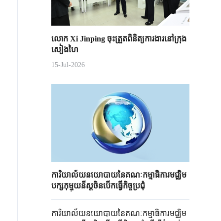
លោក Xi Jinping ចុះត្រួតពិនិត្យការងារនៅក្រុង
សៀងហៃ
15-Jul-2026
ការិយាល័យនយោបាយនៃគណៈកម្មាធិការមជ្ឈិម
បក្សកុម្មុយនីស្តចិនបើកធ្វើកិច្ចប្រជុំ
ការិយាល័យនយោបាយនៃគណៈកម្មាធិការមជ្ឈិម