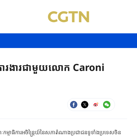
ាការងារជាមួយលោក Caroni
កម្មាធិការអចិន្ត្រៃយ៍នៃសភាតំណាងប្រជាជនទូទាំងប្រទេសចិន