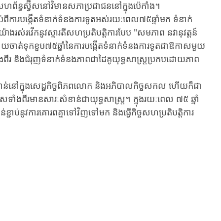
ព័ន្ធស្វ៊ីសនៅវិមានសភាប្រជាជននៅក្នុងប៉េកាំង។
ាប់ពីការបង្កើតទំនាក់ទំនងការទូតអស់រយៈពេល៧៥ឆ្នាំមក ទំនាក់
៉ាងរស់រវើកនូវស្មារតីសហប្រតិបត្តិការបែប "សមភាព នវានុវត្តន៍
ដោយចាត់ទុកខួប៧៥ឆ្នាំនៃការបង្កើតទំនាក់ទំនងការទូតជាឱកាសមួយ
ំងពីរ និងជំរុញទំនាក់ទំនងភាពជាដៃគូយុទ្ធសាស្ត្រប្រកបដោយភាព
ខាន់នៅក្នុងសេដ្ឋកិច្ចពិភពលោក និងអភិបាលកិច្ចសកល ហើយក៏ជា
សទាំងពីរមានសារៈសំខាន់ជាយុទ្ធសាស្ត្រ។ ក្នុងរយៈពេល ៧៥ ឆ្នាំ
ន់ខ្ជាប់នូវការគោរពគ្នាទៅវិញទៅមក និងធ្វើកិច្ចសហប្រតិបត្តិការ