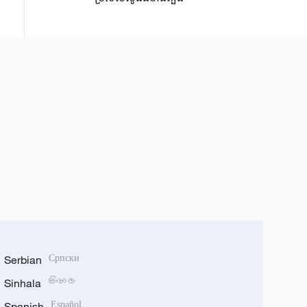
Serbian
Српски
Sinhala
සිංහල
Spanish
Español