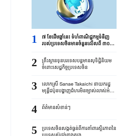
1
៧ ខែដើមឆ្នាំនេះ ទំហំពាណិជ្ជកម្មទំនិញ
របស់ប្រទេសចិនមានចំនួនលើសពី ៣០
ទ្រីលានយាន់ប្រាក់ចិន
2
គ្រឹះស្ថាន​ទុនបរទេស​បន្តមាន​សុទិដ្ឋិនិយម​
ចំពោះសេដ្ឋកិច្ច​ប្រទេសចិន​​
3
លោកស្រី Sanae ​Takaichi ​នាយករដ្ឋ
មន្ត្រី​ជប៉ុន​បង្ហាញជំហរមិន​ច្បាស់​លាស់​អំពី ​
“គោលការណ៍បី​គ្មាននុយក្លេអ៊ែរ​”​
4
ព័ត៌មានសំខាន់ៗ
5
ប្រទេសចិនសង្កត់ធ្ងន់ពីការគាំពារស្ថិរភាពនៃ
ប្រទេសស៊ូដង់ខាងត្បូង