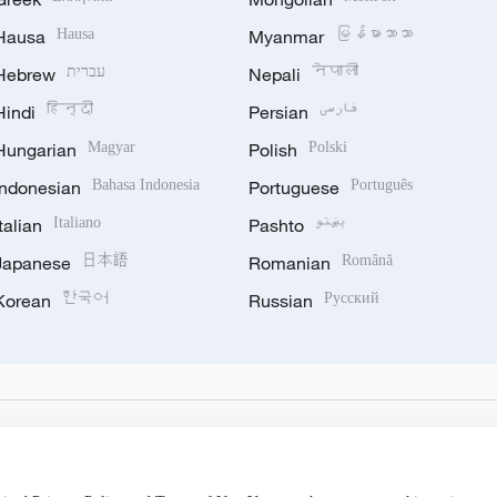
Hausa
Hausa
Myanmar
မြန်မာဘာသာ
Hebrew
עברית
Nepali
नेपाली
Hindi
हिन्दी
Persian
فارسی
Hungarian
Magyar
Polish
Polski
Indonesian
Bahasa Indonesia
Portuguese
Português
Italian
Italiano
Pashto
پښتو
Japanese
日本語
Romanian
Română
Korean
한국어
Russian
Русский