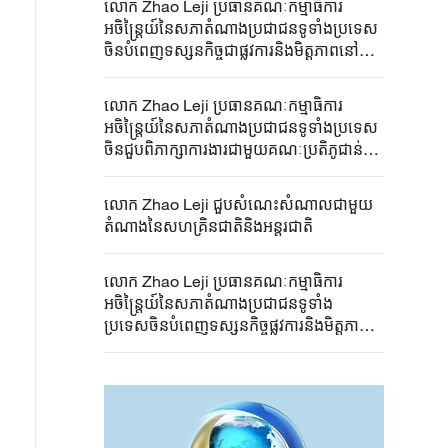
លោក Zhao Leji ប្រធានគណៈកម្មាធិការ
អចិន្ត្រៃយ៍នៃសភាតំណាងប្រជាជនទូទាំងប្រទេស​
ចិនបំពេញទស្សនកិច្ចជាផ្លូវការនិងមិត្តភាពនៅ
ប្រទេសកាហ្សាក់ស្ថាន
លោក Zhao Leji ប្រធាន​គណៈកម្មាធិការ​
អចិន្ត្រៃយ៍នៃ​សភា​តំណាង​ប្រជាជន​ទូទាំង​ប្រទេស​
ចិន​ជួប​ពិភាក្សា​ការងារ​ជាមួយ​គណៈប្រតិភូជាន់​
ខ្ពស់​នៃ​សមាគម​មិត្តភាពអូទ្រីស​-​ចិន​
លោក Zhao Leji ជួបសំណេះសំណាលជាមួយ
តំណាងនៃសហគ្រិនជាតិនិងអន្តរជាតិ
លោក Zhao Leji ប្រធានគណៈកម្មាធិការ
អចិន្ត្រៃយ៍នៃសភាតំណាងប្រជាជនទូទាំង
ប្រទេសចិនបំពេញទស្សនកិច្ចផ្លូវការនិងមិត្តភាព
នៅប្រទេសនូវែលសេឡង់