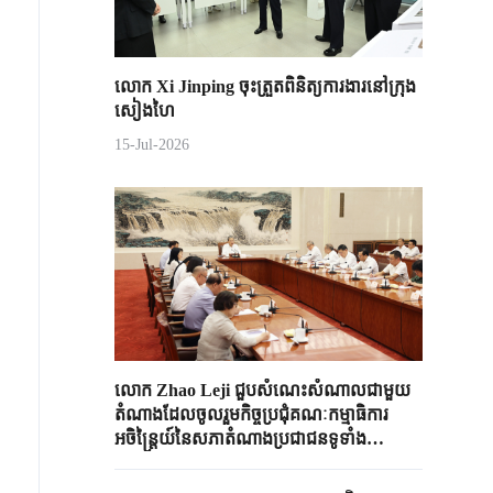
លោក Xi Jinping ចុះត្រួតពិនិត្យការងារនៅក្រុង
សៀងហៃ
15-Jul-2026
លោក Zhao Leji ជួបសំណេះសំណាលជាមួយ
តំណាងដែលចូលរួមកិច្ចប្រជុំគណៈកម្មាធិការ
អចិន្ត្រៃយ៍នៃសភាតំណាងប្រជាជនទូទាំង
ប្រទេសចិន