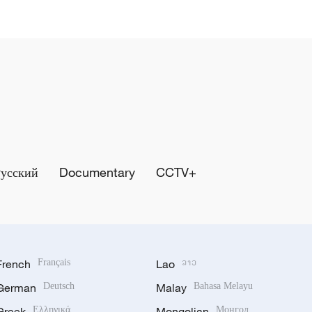
Русский
Documentary
CCTV+
French
Français
Lao
ລາວ
German
Deutsch
Malay
Bahasa Melayu
Greek
Ελληνικά
Mongolian
Монгол