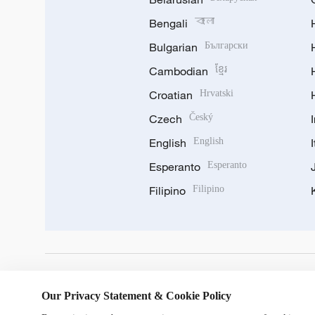
Bengali
বাংলা
Bulgarian
Български
Cambodian
ខ្មែរ
Croatian
Hrvatski
Czech
Český
English
English
Esperanto
Esperanto
Filipino
Filipino
DOWNLOAD OUR APP
Our Privacy Statement & Cookie Policy