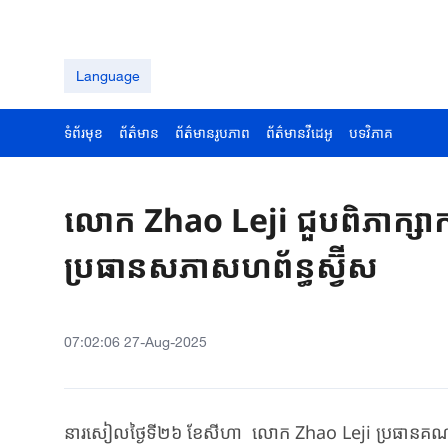
Language
ទំព័រមុខ
ព័ត៌មាន
ព័ត៌មានរូបភាព
ព័ត៌មានវីដេអូ
បទវិភាគ
លោក Zhao Leji ជួបពិភាក្ស
ប្រធានសភាសហព័ន្ធស្វ៊ីស
07:02:06 27-Aug-2025
នារសៀលថ្ងៃទី២៦​ ខែសីហា​​​ លោក​ Zhao Leji ប្រធានគណៈ