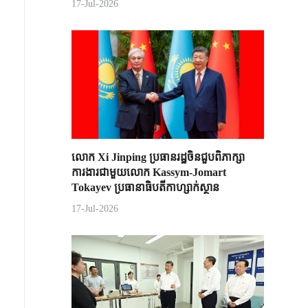
17-Jul-2026
លោក Xi Jinping ប្រធានរដ្ឋចិន​ជួបពិភាក្សា​
ការងារជាមួយ​លោក Kassym-Jomart ​
Tokayev ​ប្រធានាធិបតី​កាហ្សាក់ស្ថាន​
17-Jul-2026