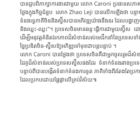
បានជួបពិភាក្សាការងារជាមួយ លោក​ Caroni ប្រធានសភាសហ
ថ្លែងក្នុងកិច្ចជំនួប​​ លោក Zhao Leji បានលើកឡើងថា បន្ទ
ទំនងទ្វេភាគីចិននិងស្វ៊ីសបានអភិវឌ្ឍយ៉ាងនឹងនរ ដែលបង្ហាញយ
និងឈ្នះ-ឈ្នះ"។ ប្រទេសចិនមានឆន្ទៈធ្វើការជាមួយស្វ៊ីស 
ដើម្បីអនុវត្តគំនិតឯកភាពដ៏សំខាន់របស់មេដឹកនាំនៃប្រទេសទា
ច្នៃប្រឌិតចិន-ស្វ៊ីសឱ្យអភិឌ្ឍទៅមុខជាបន្តបន្ទាប់ ។
លោក Caroni បានថ្លែងថា ប្រទេសចិនគឺជាអ្នកចូលរួមដ៏សំ
ដៃគូដ៏សំខាន់របស់ប្រទេសស្វ៊ីសផងដែរ ទំនាក់ទំនងរវាងប្រទេ
បន្ទាប់ពីបានបង្កើតទំនាក់ទំនងការទូត ភាគីទាំងពីរតែងតែប្រកា
ដែលប្រកបដោយផ្លែផ្កាលើគ្រប់វិស័យ៕