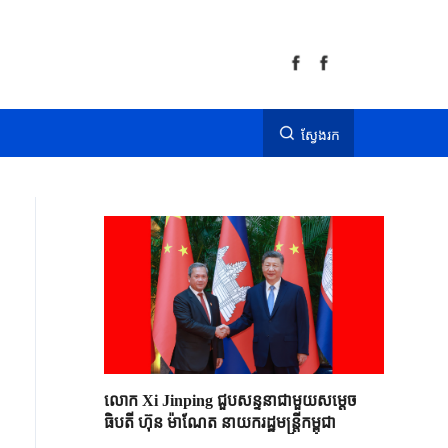
ស្វែងរក
លោក Xi Jinping ជួបសន្ទនាជាមួយសម្តេច
ធិបតី ហ៊ុន ម៉ាណែត នាយករដ្ឋមន្ត្រីកម្ពុជា