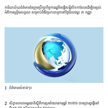
ការិយាល័យព័ត៌មាននៃក្រុមប្រឹក្សាកិច្ចការរដ្ឋចិនធ្វើសន្និសីទកាសែតដើម្បីពន្យល់
អំពីការត្រៀមលក្ខណៈសម្រាប់ពិធីព្យុហយាត្រានៅថ្ងៃជ័យជម្នះ ៣ កញ្ញា
1
ព័ត៌មានសំខាន់ៗ៖
2
សិក្ខាសាលា​អន្តរជាតិ​ស្តីពី​ការប្រឆាំង​ភេរវកម្ម​ឆ្នាំ ២០២៦ ​បានប្រារព្ធធ្វើ​នៅ
ទីក្រុង ​Yili ​ភូមិភាគ​ស្វយ័ត ​Xinjiang ​