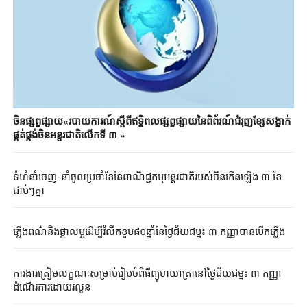
ចិនផ្សព្វផ្សាយ«របាយការណ៍ស្តីពីឥទ្ធិពលផ្សព្វផ្សាយនៃពិព័រណ៍ជំរុញខ្សែសង្វាក់
ផ្គត់ផ្គង់ចិនអន្តរជាតិលើកទី ៣ »
ទំហំនាំចេញ-នាំចូលប្រចាំខែនៃពាណិជ្ជកម្មអន្តរជាតិរបស់ចិន​កើនឡើង​ ៣ ខែ
ជាប់ៗគ្នា
ភ្លើងពណ៌និងផ្កាលម្អដើម្បីរំលឹកខួប៨០ឆ្នាំនៃថ្ងៃជ័យជម្នះ ៣ កញ្ញាបានបើកភ្លើង
ការងារត្រៀមលក្ខណៈសម្រាប់រៀបចំពិធីព្យុហយាត្រានៅថ្ងៃជ័យជម្នះ ៣ កញ្ញា
ដំណើរការដោយរលូន