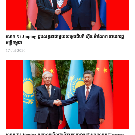
លោក Xi Jinping ជួបសន្ទនាជាមួយសម្តេចធិបតី ហ៊ុន ម៉ាណែត នាយករដ្ឋ
មន្ត្រីកម្ពុជា
17-Jul-2026