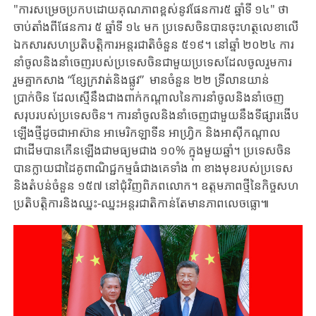
"ការសម្រេចប្រកបដោយគុណភាពខ្ពស់នូវផែនការ៥ ឆ្នាំទី ១៤" ថា
ចាប់តាំងពីផែនការ ៥ ឆ្នាំទី ១៤ មក ប្រទេសចិនបានចុះហត្ថលេខាលើ
ឯកសារ​សហប្រតិបត្តិការអន្តរជាតិចំនួន ៥១៩​។ នៅឆ្នាំ ២០២៤ ការ
នាំចូល​និងនាំចេញរបស់ប្រទេសចិនជាមួយប្រទេសដែលចូលរួមការ
រួមគ្នាកសាង “ខ្សែក្រវាត់​និងផ្លូវ” មានចំនួន ២២ ទ្រីលានយាន់
ប្រាក់ចិន ដែលស្មើនឹងជាងពាក់កណ្តាលនៃការនាំចូល​និងនាំចេញ
សរុបរបស់ប្រទេសចិន។ ការ​នាំ​ចូល​និង​​​នាំ​ចេញ​ជាមួយ​នឹង​ទីផ្សារងើប
ឡើងថ្មីដូច​ជា​អាស៊ាន អាមេរិក​ឡាទីន អាហ្រ្វិក និង​អាស៊ីកណ្តាល
ជាដើម​បាន​កើន​ឡើងជាមធ្យម​ជាង ១០% ក្នុងមួយឆ្នាំ។ ប្រទេសចិន
បានក្លាយជាដៃគូពាណិជ្ជកម្មធំជាងគេទាំង ៣ ខាងមុខរបស់ប្រទេស​​
និងតំបន់ចំនួន ១៥៧ នៅជុំវិញពិភពលោក។ ឧត្តមភាពថ្មីនៃកិច្ចសហ
ប្រតិបត្តិការ​និងឈ្នះ-ឈ្នះអន្តរជាតិ​កាន់តែមានភាពលេចធ្លោ៕