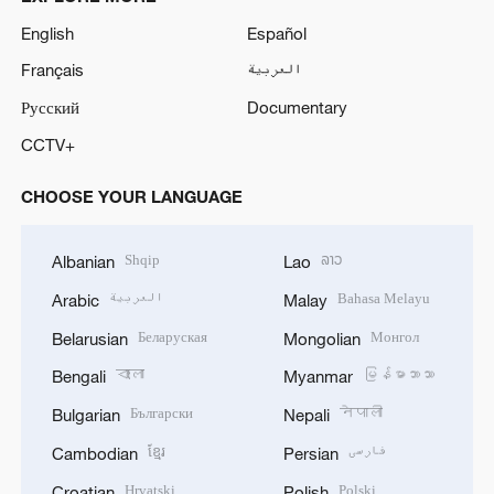
English
Español
Français
العربية
Русский
Documentary
CCTV+
CHOOSE YOUR LANGUAGE
Shqip
ລາວ
Albanian
Lao
العربية
Bahasa Melayu
Arabic
Malay
Беларуская
Монгол
Belarusian
Mongolian
বাংলা
မြန်မာဘာသာ
Bengali
Myanmar
Български
नेपाली
Bulgarian
Nepali
ខ្មែរ
فارسی
Cambodian
Persian
Hrvatski
Polski
Croatian
Polish