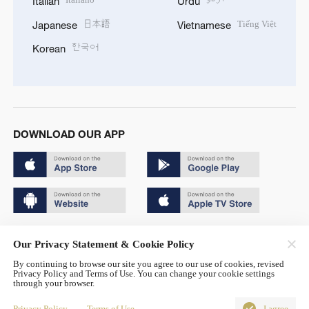
Italian
Urdu
日本語
Tiếng Việt
Japanese
Vietnamese
한국어
Korean
DOWNLOAD OUR APP
Copyright © 2024 CGTN.
Our Privacy Statement & Cookie Policy
京ICP备20000184号
By continuing to browse our site you agree to our use of cookies, revised
Privacy Policy and Terms of Use. You can change your cookie settings
京公网安备 11010502050052号
through your browser.
Disinformation report hotline: 010-85061466
Privacy Policy
Terms of Use
I agree