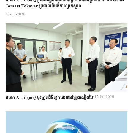
លោក Xi Jinping ប្រធានរដ្ឋចិន​ជួបពិភាក្សា​ការងារជាមួយ​លោក Kassym-
Jomart ​Tokayev ​ប្រធានាធិបតី​កាហ្សាក់ស្ថាន​
17-Jul-2026
15-Jul-2026
លោក Xi Jinping ចុះត្រួតពិនិត្យការងារនៅក្រុងសៀងហៃ