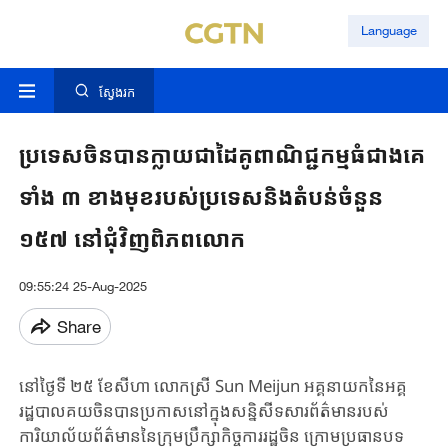
Language
ស្វែងរក
ប្រទេសចិនបានក្លាយជាដៃគូពាណិជ្ជកម្មធំជាងគេ
ទាំង ៣ ខាងមុខរបស់ប្រទេសនិងតំបន់ចំនួន
១៥៧ នៅជុំវិញពិភពលោក
09:55:24 25-Aug-2025
Share
នៅថ្ងៃទី ២៥ ខែសីហា លោកស្រី Sun Meijun អគ្គនាយកនៃអគ្គ
រដ្ឋបាលគយចិនបានប្រកាសនៅក្នុងសន្និសីទសារព័ត៌មានរបស់
ការិយាល័យព័ត៌មាននៃក្រុមប្រឹក្សាកិច្ចការរដ្ឋចិន ក្រោមប្រធានបទ