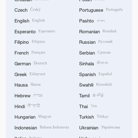
Český
Português
Czech
Portuguese
English
پښتو
English
Pashto
Esperanto
Română
Esperanto
Romanian
Filipino
Русский
Filipino
Russian
Français
Српски
French
Serbian
Deutsch
සිංහල
German
Sinhala
Ελληνικά
Español
Greek
Spanish
Hausa
Kiswahili
Hausa
Swahili
עברית
தமிழ்
Hebrew
Tamil
हिन्दी
ไทย
Hindi
Thai
Magyar
Türkçe
Hungarian
Turkish
Bahasa Indonesia
Українська
Indonesian
Ukrainian
Italiano
اردو