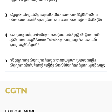
3
តម្លៃប្រេងឆៅ​អន្តរជាតិ​ធ្លាក់ចុះលើសពី​៥ភាគរយ​កាលពី​ថ្ងៃទី៤ខែ​សីហា​
ដោយសារ​មានការរំពឹងទុក​ល្អ​ចំពោះ​ការចរចា​រវាង​សហរដ្ឋអាមេរិក​និងអ៊ីរ៉ង់​
4
សភាមូលដ្ឋានចំនួន១២៨នៃប្រទេសជប៉ុនបានដាក់ញត្តិ ដើម្បីទាមទារឱ្យ
រដ្ឋាភិបាលលោកស្រីSanae Takaichiប្រកាន់ខ្ជាប់នូវ"គោលការណ៍
គ្មាននុយក្លេអ៊ែរចំនួនបី”
5
"សីតុណ្ហភាពខ្ពស់បូកគ្រោះរាំងស្ងួត”បានវាយប្រហារប្រទេសជាច្រើន
សីតុណ្ហភាពនៃតំបន់ជាច្រើនឡើងខ្ពស់ដល់បំបែកកំណត់ត្រាក្នុងប្រវត្តិសាស្ត្រ
EXPLORE MORE