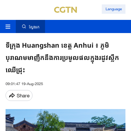
Language
ស្វែងរក
ទីក្រុង Huangshan ខេត្ត Anhui ៖ ភូមិ
បុរាណ​មមាញឹកនឹងការ​ប្រមូលផលក្នុងរដូវស្លឹក
ឈើជ្រុះ​
09:01:47 19-Aug-2025
Share