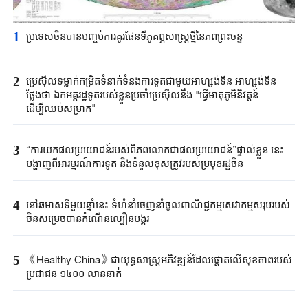
1
ប្រទេសចិនបាន​បញ្ចប់ការគូរផែនទី​ភូគព្ភសាស្ត្រ​ថ្មីនៃភពព្រះចន្ទ​​
2
ប្រេស៊ីល​ទម្លាក់កម្រិត​ទំនាក់ទំនង​ការទូត​ជាមួយអាហ្សង់ទីន ​អាហ្សង់ទីន
ថ្លែងថា ​ឯកអគ្គរដ្ឋទូត​របស់ខ្លួន​ប្រចាំប្រេស៊ីលនឹង​ "​ធ្វើមាតុភូមិនិវត្តន៍​
ដើម្បីឈប់​សម្រាក"​
3
“ការយកផលប្រយោជន៍របស់ពិភពលោកជាផលប្រយោជន៍”ផ្ទាល់ខ្លួន នេះ
បង្ហាញពីអារម្មរណ៍ការទូត និងទំនួលខុសត្រូវរបស់ប្រមុខរដ្ឋចិន
4
នៅឆមាសទីមួយឆ្នាំនេះ ទំហំនាំចេញនាំចូលពាណិជ្ជកម្មសេវាកម្មសរុបរបស់
ចិនសម្រេចបានកំណើនល្បឿនបង្គួរ
5
《Healthy China》​ជា​យុទ្ធសាស្ត្រ​អភិវឌ្ឍន៍​ដែលផ្តោត​លើ​សុខភាព​របស់​
ប្រជាជន ​១៤០០ ​លាន​នាក់​​