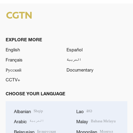
EXPLORE MORE
English
Español
Français
العربية
Русский
Documentary
CCTV+
CHOOSE YOUR LANGUAGE
Shqip
ລາວ
Albanian
Lao
العربية
Bahasa Melayu
Arabic
Malay
Беларуская
Монгол
Belarusian
Mongolian