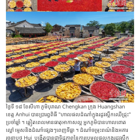
ថ្ងៃទី ១៨ ខែសីហា ភូមិបុរាណ Chengkan ក្រុង Huangshan
ខេត្ត Anhui បានប្រារព្ធពិធី "ហាលផលដំណាំក្នុងរដូវស្លឹកឈើជ្រុះ"
ប្រចាំឆ្នាំ ។ ​​ឆ្លៀត​ពេលមានធាតុ​អាកាស​​ល្អ អ្នក​ភូមិ​បាន​ហាលពោត
ល្ពៅ ម្ទេស​និង​ដំណាំ​ផ្សេងៗ​ពេញ​ទីធ្លា​​ ។ ដំណាំចម្រុះពណ៌​និងអគារ
រចនាបថ​ Hui ​ បង្កើតបានជាទិដ្ឋ​ភាពនៃការប្រមូលផលក្នុង​រដូវស្លឹក