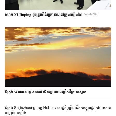
15-Jul-2026
លោក Xi Jinping ចុះត្រួតពិនិត្យការងារនៅក្រុងសៀងហៃ
ទីក្រុង Wuhu ខេត្ត Anhui ជើងពា្នយ​ពេលព្រឹកដ៏ស្រស់ស្អាត
ទីក្រុង Shijiazhuang ខេត្ត Hebei ៖ ​សេដ្ឋកិច្ចព្រិល​ទឹកកកក្នុងរដូវក្តៅមានភាព​
ពេញ​និយម​ខ្លាំង​