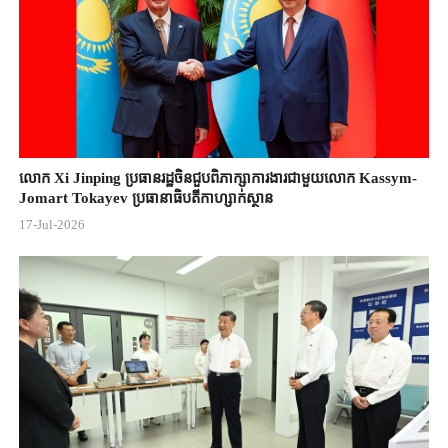
លោក Xi Jinping ប្រធានរដ្ឋចិន​ជួបពិភាក្សា​ការងារជាមួយ​លោក Kassym-
Jomart ​Tokayev ​ប្រធានាធិបតី​កាហ្សាក់ស្ថាន​
17-Jul-2026