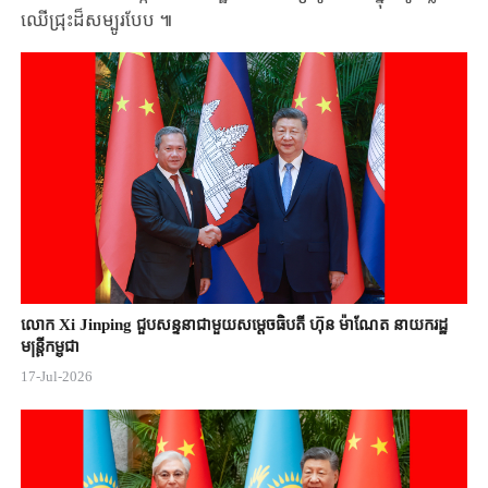
ឈើជ្រុះដ៏សម្បូរបែប ៕
លោក Xi Jinping ជួបសន្ទនាជាមួយសម្តេចធិបតី ហ៊ុន ម៉ាណែត នាយករដ្ឋ
មន្ត្រីកម្ពុជា
17-Jul-2026