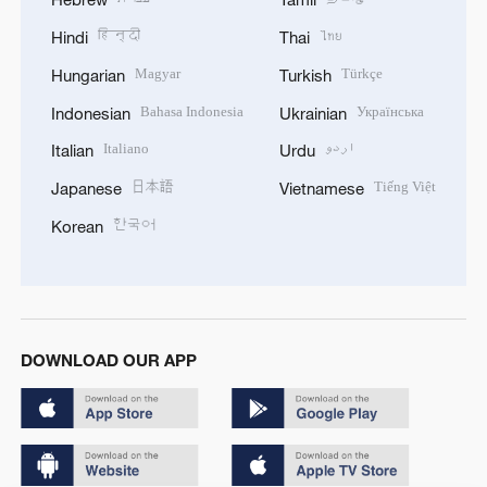
हिन्दी
ไทย
Hindi
Thai
Magyar
Türkçe
Hungarian
Turkish
Bahasa Indonesia
Українська
Indonesian
Ukrainian
Italiano
اردو
Italian
Urdu
日本語
Tiếng Việt
Japanese
Vietnamese
한국어
Korean
DOWNLOAD OUR APP