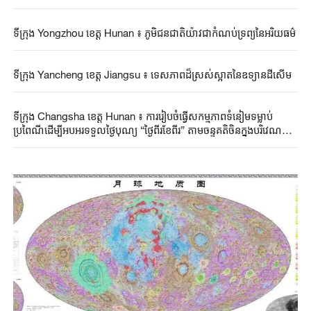
ទីក្រុង Yongzhou ខេត្ត Hunan ៖ ភូមិជនជាតិយ៉ាវជាកំណប់ទ្រព្យនៃអរិយធម៌
ទីក្រុង Yancheng ខេត្ត Jiangsu ៖ ទេសភាពដ៏ស្រស់ស្អាតនៃ​ឧទ្យានដីសើម
ទីក្រុង Changsha ខេត្ត Hunan ៖ ការរៀបចំធ្វើសកម្មភាពទំនៀមទម្លាប់
ប្រពៃណីដើម្បីអបអរទទួលថ្ងៃបុណ្យ “ថ្ងៃពីរខែពីរ” តាមចន្ទគតិចិនក្នុងបរិវេណ
សាលា