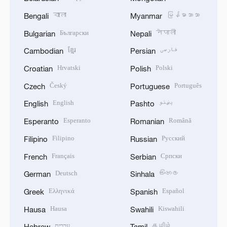
বাংলা
မြန်မာဘာသာ
Bengali
Myanmar
Български
नेपाली
Bulgarian
Nepali
ខ្មែរ
فارسی
Cambodian
Persian
Hrvatski
Polski
Croatian
Polish
Český
Português
Czech
Portuguese
English
پښتو
English
Pashto
Esperanto
Română
Esperanto
Romanian
Filipino
Русский
Filipino
Russian
Français
Српски
French
Serbian
Deutsch
සිංහල
German
Sinhala
Ελληνικά
Español
Greek
Spanish
Hausa
Kiswahili
Hausa
Swahili
עברית
தமிழ்
Hebrew
Tamil