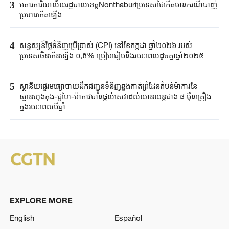
3
អគារការិយាល័យរដ្ឋបាលខេត្តNonthaburiប្រទេសថៃកើតមានករណីបាញ់
ប្រហារកើតឡើង
4
សន្ទស្សន៍ថ្លៃទំនិញប្រើប្រាស់ (CPI) នៅ​ខែកក្កដា ឆ្នាំ​២០២៦ របស់
ប្រទេសចិន​កើនឡើង ០,៥% ប្រៀប​ធៀបនឹងរយៈពេល​ដូច​គ្នា​ឆ្នាំ២០២៥
5
ស្ថានីយផ្ទេរមធ្យោបាយ​ដឹកជញ្ជូនទំនិញឆ្លងកាត់ព្រំដែនតំបន់​ម៉ាកាវនៃ
ស្ពានហុងកុង-ជូហៃ-ម៉ាកាវបានផ្តល់​សេវា​ដល់​យានយន្តជាង ៨ ម៉ឺន​គ្រឿង
ក្នុងរយៈពេលបីឆ្នាំ
EXPLORE MORE
English
Español