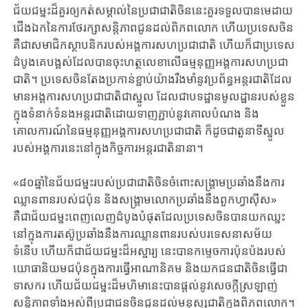
ជ័យជម្នះដ៏គួរឲ្យកត់សម្គាល់នៃប្រជាជាតិចិននេះគួរទទួលបានមេដាយ
ជើងឯកនៃការថែរក្សាសន្តិភាពជូនដល់ពិភពលោក ហើយប្រទេសចិន
គឺជាសមាជិកស្ថាបនិករបស់អង្គការសហប្រជាជាតិ ហើយក៏ជាប្រទេស
ដំបូងគេបង្អស់ដែលបានចុះហត្ថលេខាលើធម្មនុញ្ញអង្គការសហប្រជា
ជាតិ។ ប្រទេសចិនតែងប្រកាន់ខ្ជាប់យ៉ាងរឹងមាំនូវប្រព័ន្ធអន្ដរជាតិដែល
មានអង្គការសហប្រជាជាតិជាស្នូល ដែលជាបទដ្ឋានមូលដ្ឋានរបស់ខ្លួន
ក្នុងទំនាក់ទំនងអន្តរជាតិដោយទាញភ្ជាប់នូវគោលបំណង និង
គោលការណ៍នៃធម្មនុញ្ញអង្គការសហប្រជាជាតិ ក៏ដូចជាតួនាទីស្នូល
របស់អង្គការនេះនៅក្នុងកិច្ចការអន្តរជាតិនានា។
«៨០ឆ្នាំនៃជ័យជម្នះរបស់ប្រជាជាតិចិនចំពោះសង្គ្រាមប្រឆាំងនឹងការ
ឈ្លានពានរបស់ជប៉ុន និងសង្គ្រាមលោកប្រឆាំងនឹងពួកហ្វាស៊ីស»
គឺជាជ័យជម្នះពេញលេញដំបូងបំផុតដែលប្រទេសចិនបានយកឈ្នះ
នៅក្នុងការតស៊ូប្រឆាំងនឹងការឈ្លានពានរបស់បរទេសនាសម័យ
ទំនើប ហើយក៏ជាជ័យជម្នះដ៏អស្ចារ្យ នេះបានកម្ទេចការប៉ុនប៉ងរបស់
យោធានិយមជប៉ុនក្នុងការធ្វើអាណានិគម និងយកជនជាតិចិនធ្វើជា
ទាសករ ហើយជ័យជម្នះដ៏មហិមានេះបានផ្តល់នូវសេចក្តីស្រឡាញ់
សន្តិភាពទាំងអស់ពីប្រជាជនចិនជូនដល់មនុស្សជាតិក្នុងពិភពលោក។