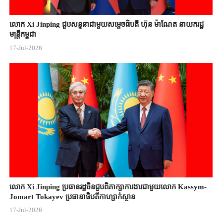
លោក Xi Jinping ជួបសន្ទនាជាមួយសម្តេចធិបតី ហ៊ុន ម៉ាណែត នាយករដ្ឋ
មន្ត្រីកម្ពុជា
17-Jul-2026
លោក Xi Jinping ប្រធានរដ្ឋចិន​ជួបពិភាក្សា​ការងារជាមួយ​លោក Kassym-
Jomart ​Tokayev ​ប្រធានាធិបតី​កាហ្សាក់ស្ថាន​
17-Jul-2026