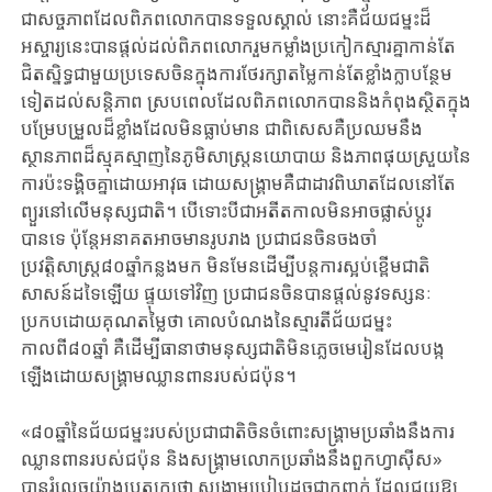
ជាសច្ចភាពដែលពិភពលោកបានទទួលស្គាល់ នោះគឺជ័យជម្នះដ៏​
អស្ចារ្យនេះ​បានផ្តល់ដល់ពិភពលោករួមកម្លាំងប្រកៀកស្មារគ្នាកាន់តែ
ជិតស្និទ្ធជាមួយប្រទេសចិនក្នុងការថែរក្សាតម្លៃកាន់តែខ្លាំងក្លាបន្ថែម
ទៀតដល់សន្តិភាព​ ស្របពេលដែលពិភពលោកបាន​និងកំពុងស្ថិតក្នុង
បម្រែបម្រួលដ៏ខ្លាំងដែលមិនធ្លាប់មាន​ ​ជាពិសេសគឺប្រឈមនឹង
ស្ថានភាព​ដ៏ស្មុគស្មាញនៃភូមិសាស្រ្តនយោបាយ និងភាពផុយស្រួយនៃ
ការប៉ះទង្គិចគ្នាដោយអាវុធ ដោយសង្គ្រាមគឺជាដាវពិឃាតដែល​នៅតែ
ព្យួរនៅលើមនុស្សជាតិ​។ បើទោះបីជាអតីតកាលមិនអាចផ្លាស់ប្តូរ
បានទេ ​ប៉ុន្តែអនាគតអាចមានរូបរាង ប្រជាជនចិនចងចាំ
ប្រវត្តិសាស្ត្រ៨០ឆ្នាំកន្លងមក មិនមែនដើម្បីបន្តការស្អប់ខ្ពើមជាតិ
សាសន៍ដទៃឡើយ ផ្ទុយទៅវិញ ប្រជាជនចិនបានផ្តល់នូវទស្សនៈ
ប្រកបដោយគុណតម្លៃថា គោលបំណងនៃស្មារតីជ័យជម្នះ
កាលពី៨០ឆ្នាំ គឺដើម្បីធានាថាមនុស្សជាតិមិនភ្លេចមេរៀនដែលបង្ក
ឡើងដោយសង្គ្រាមឈ្លានពានរបស់ជប៉ុន។
«៨០ឆ្នាំនៃជ័យជម្នះរបស់ប្រជាជាតិចិនចំពោះសង្គ្រាមប្រឆាំងនឹងការ
ឈ្លានពានរបស់ជប៉ុន និងសង្គ្រាម​លោកប្រឆាំងនឹងពួកហ្វាស៊ីស» ​
បានរំលេចយ៉ាងប្រត្យក្សថា សង្គ្រាមប្រៀបដូចជាកញ្ចក់ ដែលជួយឱ្យ