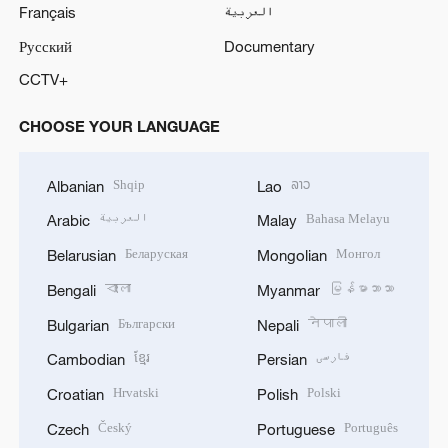
Français
العربية
Русский
Documentary
CCTV+
CHOOSE YOUR LANGUAGE
Shqip
ລາວ
Albanian
Lao
العربية
Bahasa Melayu
Arabic
Malay
Беларуская
Монгол
Belarusian
Mongolian
বাংলা
မြန်မာဘာသာ
Bengali
Myanmar
Български
नेपाली
Bulgarian
Nepali
ខ្មែរ
فارسی
Cambodian
Persian
Hrvatski
Polski
Croatian
Polish
Český
Português
Czech
Portuguese