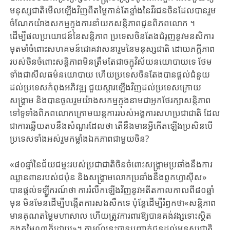
មនុស្សជាតិមើលឡើងវិញពីតម្លៃកាន់តែខ្លាំងនៃវីរជនចិនដែលបានរួម
ចំណែកយ៉ាងសកម្មក្នុងការនាំយកសន្តិភាពជូនពិភពលោក ។
ដើម្បីផលប្រយោជន៍នៃសន្តិភាព ប្រទេសចិនតែងជំរុញនូវមនសិការ
មុតមាំចំពោះសហគមន៍ជោគវាសនារួមនៃមនុស្សជាតិ ដោយភក្ដីភាព
របស់ចិនចំពោះសន្តិភាពមិនត្រឹមតែជាចក្ខុវិស័យនយោបាយទេ ​ថែម
ទាំងជាសីលធម៌នយោបាយ ហើយប្រទេសចិនតែងបានផ្តល់ជំនួយ
ដល់ប្រទេសកំពុង​អភិវឌ្ឍ ជួយស្ដារឡើងវិញដល់ប្រទេសក្រោយ
សង្គ្រាម និងបានចូលរួមយ៉ាងសកម្មក្នុងនាម​ជាអ្នកថែរក្សាសន្តិភាព
ទៅទូទាំងពិភពលោកក្រោមយន្តការរបស់អង្គការសហប្រជាជាតិ ​ដែល
ជាការឆ្លើយតបនឹងសំណួរដែលថា តើនឹងមានអ្វីកើតឡើងប្រសិនបើ
ប្រទេសទាំងអស់រួមកម្លាំង​ឯកភាពជាមួយចិន?
«៨០ឆ្នាំនៃជ័យជម្នះរបស់ប្រជាជាតិចិនចំពោះសង្គ្រាមប្រឆាំងនឹងការ
ឈ្លានពានរបស់ជប៉ុន ​និងសង្គ្រាម​លោកប្រឆាំងនឹងពួកហ្វាស៊ីស»
បានផ្តល់ទឡ្ហីករណ៍ថា​ ​ការរំលឹកឡើងវិញនូវ​អតីតកាលកាលពី៨០ឆ្នាំ
មុន មិនមែនដើម្បីបង្កើតការសងសឹកទេ ប៉ុន្តែដើម្បីរំឭកថា«សន្តិភាព
មានគុណតម្លៃមហាសាល ​ហើយត្រូវការពារឱ្យបានគង់វង្សទោះស្ថិត
ក្នុងតម្លៃណាក៏ដោយ»។ ការណ៍នេះបានបញ្ជាក់ជូនដល់មនុស្សជាតិ