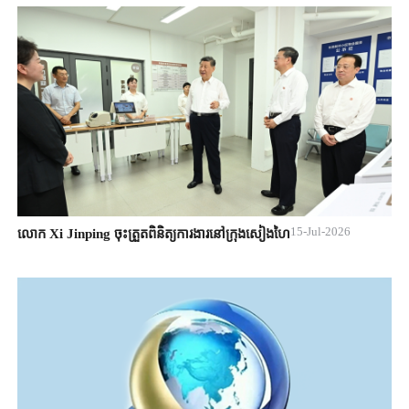
15-Jul-2026
លោក Xi Jinping ចុះត្រួតពិនិត្យការងារនៅក្រុងសៀងហៃ