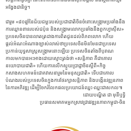
អង្វែងជានិច្ច។
ជារួម «៨០ឆ្នាំនៃជ័យជម្នះរបស់ប្រជាជាតិចិនចំពោះសង្គ្រាមប្រឆាំងនឹង
ការឈ្លានពានរបស់ជប៉ុន និងសង្គ្រាមលោកប្រឆាំងនឹងពួកហ្វាស៊ីស»
ប្រទេសចិនបានលាតត្រដាងការពិតជូន​ដល់ពិភពលោក​ ហើយ
ផ្តល់អំណះអំណាងច្បាស់លាស់ថាប្រទេសចិនមិនមែនជាប្រទេស
ប្រកាន់យុទ្ធសាស្ត្រសង្គ្រាមនោះឡើយ ប្រទេសចិនតាំងពីបុរាណ
កាលមកបានអះអាងដោយស្មោះត្រង់ថា «សន្តិភាព គឺជាគោល
នយោបាយជាតិ» ហើយការលើកស្ទួយប្រាជ្ញាចិនស្តីពី«កិច្ច
កសាងសហគមន៍ជោគវាសនារួមនៃមនុស្សជាតិ» ទើបជាគោល
បំណងរបស់ប្រទេសចិនក្នុងការថែរក្សាសន្តិភាព និងបង្កើនវឌ្ឍនភាព
នៃការអភិវឌ្ឍ ​ដើម្បីចែករំលែក​ផលប្រយោជន៍ឈ្នះ-ឈ្នះជាសកល៕
ដោយបណ្ឌិត ជា មុនីឫទ្ធិ
ប្រធានសមាគមអ្នកស្រាវជ្រាវវឌ្ឍនភាពកម្ពុជា-ចិន