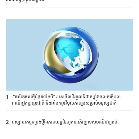
1
“ផលិតផលថ្មីបំផុតទាំងបី” របស់ចិនដើរតួនាទីជាកម្លាំងចលករថ្មីដល់
ពាណិជ្ជកម្ម​អន្តរជាតិ​​ និងនាំមកនូវវិបុលភាពរួមសម្រាប់មនុស្សជាតិ
2
ឧស្សាហកម្មទម្រង់ថ្មីនៃភាពយន្តជំរុញការអភិវឌ្ឍទេសចរណ៍វប្បធម៌