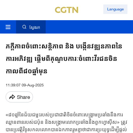
Language
ស្វែងរក
ភក្តីភាពចំពោះសន្តិភាព និង បង្កើនវឌ្ឍនភាពនៃ
ការអភិវឌ្ឍ ផ្តើមពីគុណូបការៈចំពោះវីរជនចិន
កាលពី៨០ឆ្នាំមុន
11:39:07 09-Aug-2025
Share
«៨០ឆ្នាំនៃជ័យជម្នះរបស់ប្រជាជាតិចិនចំពោះសង្គ្រាមប្រឆាំងនឹងការ
ឈ្លានពានរបស់ជប៉ុន និងសង្គ្រាមលោកប្រឆាំងនឹងពួកហ្វាស៊ីស» ត្រូវ
បានប្រវត្តិវិទូសកលលោកបានឯកភាពរួមគ្នាថាជាការប្រយុទ្ធដើម្បីផ្តល់