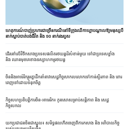
ហេតុការណ៍​បាញ់ប្រហារជាច្រើនករណី​នៅទីក្រុងឈីកាហ្គោបណ្តាលឱ្យមនុស្សបី
នាក់ស្លាប់បាត់បង់ជីវិត​ និង ១០ នាក់រងរបួស
ដើរនៅលើវិថីកសាងប្រទេសផលិតរថយន្តដ៏សំខាន់មួយ ទៅជាប្រទេសខ្លាំង
និង ឈានមុខគេខាងឧស្សាហកម្មរថយន្ត
ចិននិងអាម៉េរិករួមគ្នា​ដឹកនាំនាវាសេដ្ឋកិច្ចសាកលលោកទៅកាន់ស្ថិរភាព និង ពោរ
ពេញទៅដោយទំនុកចិត្ត
កិច្ច​សហប្រតិបត្តិការ​ចិន-អាមេរិក៖ កូនសោសម្រាប់សន្តិភាព និង សេដ្ឋ
កិច្ចសកល
យកប្រជាជនចិនជាស្នូល៖ សមិទ្ធផលកើតចេញពីការកសាង និង អភិបាលកិច្ច
របស់បក្សកុម្មុយនិស្តចិន