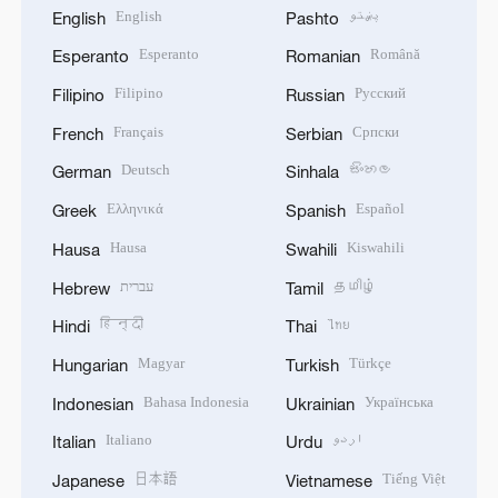
English
پښتو
English
Pashto
Esperanto
Română
Esperanto
Romanian
Filipino
Русский
Filipino
Russian
Français
Српски
French
Serbian
Deutsch
සිංහල
German
Sinhala
Ελληνικά
Español
Greek
Spanish
Hausa
Kiswahili
Hausa
Swahili
עברית
தமிழ்
Hebrew
Tamil
हिन्दी
ไทย
Hindi
Thai
Magyar
Türkçe
Hungarian
Turkish
Bahasa Indonesia
Українська
Indonesian
Ukrainian
Italiano
اردو
Italian
Urdu
日本語
Tiếng Việt
Japanese
Vietnamese