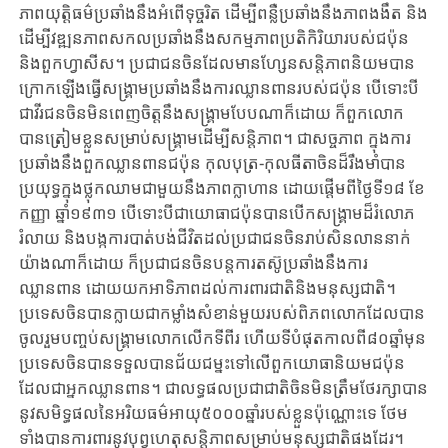
ភាពយុត្តិធម៌ប្រឆាំងនឹងអំពើទុច្ចរិត ដើម្បីពន្លឺប្រឆាំងនឹងភាពងងឹត និង
ដើម្បីវឌ្ឍនភាពសកលប្រឆាំងនឹងសកម្មភាពប្រតិកិរិយារបស់ជប៉ុន
និងពួកហ្វាសីស។ ប្រជាជនចិនដែលមានហ្សែនសន្តិភាពនិយមបាន
ក្រោកឡើងធ្វើសង្គ្រាមប្រឆាំងនឹងការឈ្លានពានរបស់ជប៉ុន បើទោះបី
ជាវីរជនចិនមិនពេញចិត្តនឹងសង្គ្រាមបែបណាក៏ដោយ ក៏ពួកលោក
បានត្រៀមខ្លួនសម្រាប់សង្គ្រាមដើម្បីសន្តិភាព។ ជាសច្ចភាព ក្នុងការ
ប្រឆាំងនឹងពួកឈ្លានពានជប៉ុន កុលបុត្រ-កុលធីតាចិនដ៏រឹងមាំបាន
ប្រយុទ្ធក្នុងថ្លុកឈាមជាមួយនឹងភាពក្លាហាន ដោយផ្តើមពីថ្ងៃទី១៨ ខែ
កញ្ញា ឆ្នាំ១៩៣១ បើទោះបីជាយោធាជប៉ុនបានបើកសង្គ្រាមដ៏រំលោភ
រំលាយ និងបង្កការបាត់បង់ជីវិតដល់ប្រជាជនចិនរាប់សិនលាននាក់
យ៉ាងណាក៏ដោយ ក៏ប្រជាជនចិនបន្តការតស៊ូប្រឆាំងនឹងការ
ឈ្លានពាន ដោយយកអាទិភាពដល់ការពារជាតិនិងមនុស្សជាតិ។
ប្រទេសចិនបានក្លាយជាកម្លាំងសំខាន់មួយរបស់ពិភពលោកដែលបាន
ចូលរួមបញ្ចប់សង្គ្រាមលោកលើកទីពីរ ហើយទីបំផុតកាលពី៨០ឆ្នាំមុន
ប្រទេសចិនបានទទួលបានជ័យជម្នះទៅលើពួកយោធានិយមជប៉ុន
ដែលជាអ្នកឈ្លានពាន។ ជាលទ្ធផលប្រជាជាតិចិនមិនត្រឹមថែរក្សាបាន
នូវសមិទ្ធផលនៃអរិយធម៌អាយុ៥០០០ឆ្នាំរបស់ខ្លួនប៉ុណ្ណោះទេ ថែម
ទាំងបានការពារនូវបុព្វហេតុសន្តិភាពសម្រាប់មនុស្សជាតិផងដែរ។