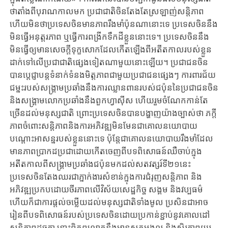
ថាតាំងពីបុរាណកាលមក ប្រជាជាតិចិនតែងតែស្រឡាញ់សន្តិភាព ​
ហើយមិនថាប្រទេសចិនមានភាពរឹងមាំប៉ុនណានោះទេ ​ប្រទេសចិននឹង
មិនធ្វើ​អនុត្តរភាព ឬធ្វើការពង្រីកទឹកដីខ្លួននោះទេ។​ ប្រទេសចិននឹង
មិនធ្វើ​ឲ្យមានសេចក្តីទុក្ខសោកដែលកើតឡើងពីអតីតកាលរបស់ខ្លួន​
ដាក់ទៅលើប្រជាជាតិផ្សេង​ទៀតណាមួយនោះឡើយ។ ប្រជាជនចិន
បានប្តេជ្ញាបន្តទំនាក់ទំនងមិត្តភាពជាមួយប្រជាជន​ផ្សេងៗ ការពារជ័យ
ជម្នះរបស់សង្គ្រាមប្រឆាំងនឹងការឈ្លានពានរបស់ជប៉ុននៃប្រជាជនចិន
និងសង្គ្រាមលោកប្រឆាំងនឹងពួកហ្វាស៊ីស ហើយរួមចំណែកកាន់តែ
ច្រើនដល់មនុស្ស​ជាតិ ​ព្រោះប្រទេសចិនបានបង្ហាញយ៉ាងច្បាស់ថា​ ភក្ដី
ភាពចំពោះសន្តិភាព​និងការអភិវឌ្ឍមិនមែនជា​គោលនយោបាយ
បណ្ដោះ​អាសន្នរបស់ខ្លួននោះទេ​ ប៉ុន្តែជាគោលនយោបាយរឹងមាំ​ដែល
មានភាពប្រាកដប្រជាដោយកើតចេញពីបទពិសោធន៍​ឈឺចាប់ក្នុង
អតីតកាលពីសង្គ្រាម​ប្រឆាំងជប៉ុនមកដល់សតវត្សរ៍ទី២១នេះ
ប្រទេសចិនតែងឈរជាភ្នាក់ងារសំខាន់ក្នុងការជំរុញសន្តិភាព និង
អភិវឌ្ឍប្រកបដោយចីរភាពលើវិស័យសេដ្ឋកិច្ច សង្គម និងវប្បធម៌
ហើយក៏ជាការផ្តល់ចម្លើយដល់មនុស្សជាតិទាំងមូល ប្រសិនជាអាច
រៀនពីបទពិសោធន៍របស់ប្រទេសចិនដោយប្រកាន់ខ្ជាប់នូវគោលដៅ​
សន្តិភាព​ដូចគ្នា​ នោះពិភពលោកនឹងមាន​សុភមង្គល និងស្ថិរភាពយូរ