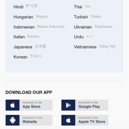
हिन्दी
ไทย
Hindi
Thai
Magyar
Türkçe
Hungarian
Turkish
Bahasa Indonesia
Українська
Indonesian
Ukrainian
Italiano
اردو
Italian
Urdu
日本語
Tiếng Việt
Japanese
Vietnamese
한국어
Korean
DOWNLOAD OUR APP