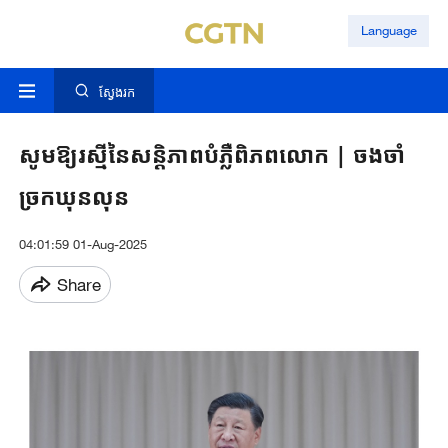
Language
ស្វែងរក
សូមឱ្យរស្មីនៃសន្តិភាពបំភ្លឺពិភពលោក | ចងចាំ
ច្រកឃុនលុន
04:01:59 01-Aug-2025
Share