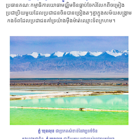
ប្រធាន​គណៈកម្មាធិការ​យោធា​មជ្ឈិមចិន​​ធ្លាប់​ចែករំលែក​ពី​​ចម្រៀង
ប្រជាប្រិយ​​មួយ​​ដែល​ប្រជាជន​ចិន​បាន​​ច្រៀងតៗគ្នាក្នុង​សម័យ​សង្គ្រាម​ ​
​កងទ័ព​ដែល​​ប្រជាជន​​គាំទ្រ​យ៉ាង​ម៉ឺងម៉ាត់​ឈ្មោះ​​ទ័ព​ក្រហម។​