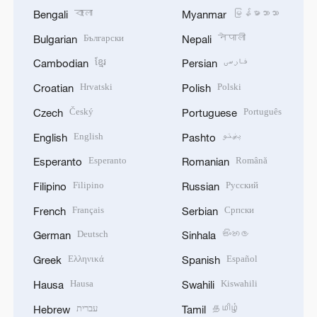
বাংলা
မြန်မာဘာသာ
Bengali
Myanmar
Български
नेपाली
Bulgarian
Nepali
ខ្មែរ
فارسی
Cambodian
Persian
Hrvatski
Polski
Croatian
Polish
Český
Português
Czech
Portuguese
English
پښتو
English
Pashto
Esperanto
Română
Esperanto
Romanian
Filipino
Русский
Filipino
Russian
Français
Српски
French
Serbian
Deutsch
සිංහල
German
Sinhala
Ελληνικά
Español
Greek
Spanish
Hausa
Kiswahili
Hausa
Swahili
עברית
தமிழ்
Hebrew
Tamil