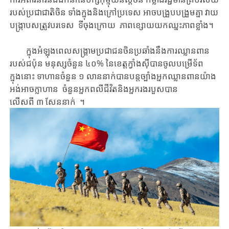
របស់​ប្រជាជាតិ​ចិន ​​ទាំងក្នុងនិងក្រៅប្រទេស​ ​អាច​​បង្រួប​បង្រួម​គ្នា ​វាយ
បង្ក្រាបសត្រូវ​បរទេស ទីចុងក្រោយ ​ ​ភាព​ខ្សោយ​យកឈ្នះ​ភាព​ខ្លាំង។​
ក្នុងអំឡុងពេល​សង្គ្រាម​ប្រជាជន​ចិន​ប្រឆាំង​នឹង​ការឈ្លានពាន​
របស់​ជប៉ុន​​ ​​​មនុស្សចំនួន​​ ៤០% ​នៃ​ខេត្ត​ក្វាំងស៊ី​​បាន​​ចូលបម្រើទ័ព​ ​ ​ ​
ក្នុងនោះ ​ទាហាន​ចំនួន​ ១ លាននាក់​បាន​បន្ត​​​ច្បាំង​​អ្នកឈ្លានពាន​​យ៉ាង
អង់អាចក្លាហាន​ ​ចំនួន​អ្នកពលីជីវិត​និង​អ្នក​រងរបួស​បាន​
លើសពី ៣ សែននាក់ ។​