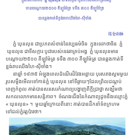
ភ្នំ ឃុនលុន ​​ជា​ប្រភព​សំខាន់​នៃ​វប្បធម៌​ចិន​ ​​ ​​ក្នុង​ទេវកថា​ចិន​ ភ្នំ​
ឃុនលុន ​​​​ជា​ទីសក្ការៈបូជារបស់ទេវតាគ្រប់អង្គ ​​​ ​​ភ្នំ ឃុនលុន​មាន
បណ្តោយ​២៥០០ ​គីឡូម៉ែត្រ ​ទទឹង​ ៣០០ ​គីឡូម៉ែត្រ ​​បាន​ឆ្លងកាត់​ទី
ខ្ពង់រាប​ឈីងហៃ-ស៊ីចាំង​។​
នាឆ្នាំ ១៩៣៥​ ​អំឡុងពេល​ដំណើរ​ដ៏វែងអន្លាយ ​​បុរស​​រាងស្គម​មួយ
រូប​​សម្លឹង​មើល​ទៅកាន់​ភ្នំ​ ឃុនលុន ​នៅទីឆ្ងាយ​ៗ​​ដែល​ព្រិល​ដណ្តប់
ពេញកំពូល​​​ ​​​គាត់​បាន​សរសេរ​កំណាព្យ​​បង្ហាញពី​ក្តីប្រាថ្នា​​ ​សង្ឃឹមថា​​
សកលលោក​មានសន្តិភាព​។ ​ ​ចំណងជើងនៃ​កំណាព្យ​ដូចនឹង​ឈ្មោះ​ភ្នំ​ ​
« ឃុនលុន»​ ​។​ ​​មួយឆ្នាំ​ក្រោយពី​នោះ ​​គាត់​បាន​ដឹកនាំ​ទ័ព​ក្រហម​
ទៅដល់​ភ្នំវត្តប៉ាវថា។