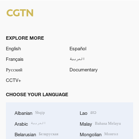
EXPLORE MORE
English
Español
Français
العربية
Русский
Documentary
CCTV+
CHOOSE YOUR LANGUAGE
Shqip
ລາວ
Albanian
Lao
العربية
Bahasa Melayu
Arabic
Malay
Беларуская
Монгол
Belarusian
Mongolian