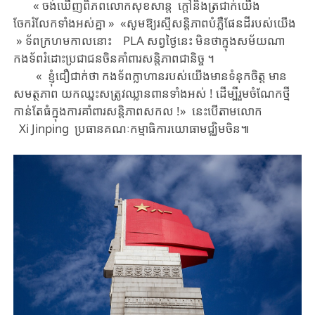
« ​ចង់ឃើញ​ពិភពលោក​​​​សុខសាន្ត ​ក្តៅនិងត្រជាក់យើង
ចែករំលែកទាំងអស់គ្នា​ ​» ​«សូមឱ្យ​​រស្មី​​សន្តិភាព​បំភ្លឺ​ផែនដី​​​របស់​យើង ​
» ​​ទ័ពក្រហម​​កាលនោះ​ ​PLA ​សព្វថ្ងៃនេះ​​ ​មិនថាក្នុងសម័យណា​ ​ ​​​
កងទ័ព​រំដោះប្រជាជនចិន​​គាំពារ​​សន្តិភាព​ជានិច្ច ។​
« ខ្ញុំជឿជាក់ថា ​​កងទ័ព​ក្លាហាន​របស់​យើង​មាន​ទំនុកចិត្ត ​មាន​
សមត្ថភាព ​យក​ឈ្នះ​សត្រូវឈ្លានពាន​ទាំងអស់​​ ! ​ដើម្បី​រួមចំណែក​ថ្មី​
កាន់តែធំ​ក្នុង​ការគាំពារ​សន្តិភាព​សកល​ !​» ​​នេះបើតាម​​លោក ​
Xi Jinping ​​​ប្រធាន​គណៈកម្មាធិការ​យោធា​មជ្ឈិមចិន​៕​​​