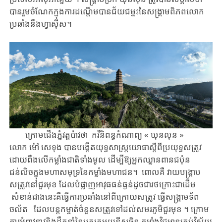
បាន​រួមចំណែក​ក្នុង​ការ​ដណ្តើមបាន​ជ័យជម្នះ​នៃ​សង្គ្រាម​ពិភពលោក​​
ប្រឆាំង​នឹង​​ហ្វាស៊ីស​​​។​
ក្រោម​ជើងភ្នំវត្តប៉ាវថា ​​កវីនិពន្ធកំណាព្យ ​« ឃុនលុន » ​​​
លោក ម៉ៅ សេទុង ​បាន​បង្កើត​យុទ្ធសាស្ត្រ​យោធា​ស្តីពី​​ប្រយុទ្ធ​​សត្រូវ​
ដោយ​ពឹង​លើ​​កម្លាំង​​ជាតិ​ទាំងមូល ​​ដើម្បី​ឱ្យ​អ្នកឈ្លានពានជប៉ុន​
ជន់លិច​ក្នុង​មហាសមុទ្រ​នៃ​កម្លាំង​មហាជន​។ ​​​ ​ពោលគឺ ​​​វាយបង្ក្រាប​
សត្រូវ​នៅ​​ជួរ​មុខ​ ​ដែល​បំផ្លាញ​​អាវុធ​ធន់ធ្ងន់​​ដូចជា​រថក្រោះ​ជាដើម​
សំខាន់ជាងនេះគឺ​​ធ្វើការ​​ប្រឆាំង​​នៅពី​​ក្រោយ​​សត្រូវ ​​ធ្វើសង្គ្រាម​ទ័ព​
ចល័ត ​​​ដែល​បន្ត​​កម្ចាត់​ចំនួន​សត្រូវ​​​ទៅដល់​​សមរភូមិ​ជួរមុខ​​ ​​​។ ​​​ក្រោម​​
ការអំពាវនាវ​និង​ដឹកនាំ​នៃ​បក្ស​កុម្មុយនីស្ត​ចិន​ ​​​​កម្លាំង​វិជ្ជមាន​គ្រប់វិស័យ​​