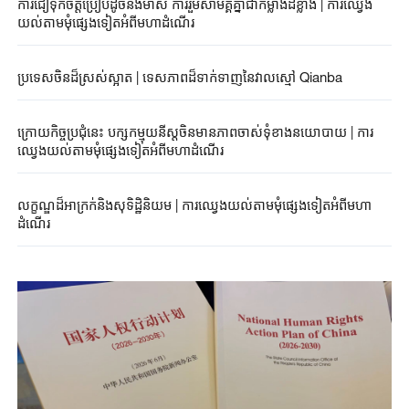
ការជឿទុកចិត្តប្រៀបដូចនឹងមាស ការរួមសាមគ្គីគ្នាជាកម្លាំងដ៏ខ្លាំង​ | ការឈ្វេង
យល់តាមមុំផ្សេងទៀតអំពីមហាដំណើរ
ប្រទេសចិនដ៏ស្រស់ស្អាត | ទេសភាពដ៏ទាក់ទាញនៃវាលស្មៅ Qianba
ក្រោយកិច្ចប្រជុំនេះ បក្សកម្មុយនីស្តចិនមានភាពចាស់ទុំខាងនយោបាយ | ការ
ឈ្វេងយល់តាមមុំផ្សេងទៀតអំពីមហាដំណើរ
លក្ខណ្ឌដ៏អាក្រក់និងសុទិដ្ឋិនិយម | ការឈ្វេងយល់តាមមុំផ្សេងទៀតអំពីមហា
ដំណើរ