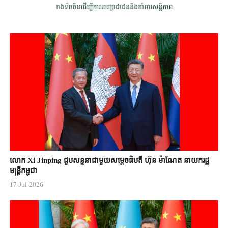
លោក Xi Jinping ជួបសន្ទនាជាមួយសម្តេចធិបតី ហ៊ុន ម៉ាណែត នាយករដ្ឋ
មន្ត្រីកម្ពុជា
17-Jul-2026