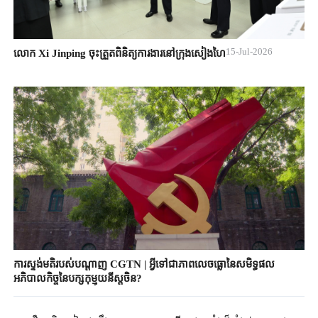
15-Jul-2026
លោក Xi Jinping ចុះត្រួតពិនិត្យការងារនៅក្រុងសៀងហៃ
ការស្ទង់មតិរបស់បណ្តាញ CGTN | អ្វីទៅជាភាពលេចធ្លោនៃសមិទ្ធផល
អភិបាលកិច្ចនៃបក្សកុម្មុយនីស្តចិន?