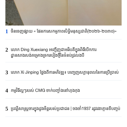
1
ចិនចេញផ្សាយ « ផែនការសកម្មភាពសិទ្ធិមនុស្សជាតិ(២០២៦-២០៣០)»
2
លោក Ding Xuexiang អញ្ជើញជាអធិបតីក្នុងពិធីបើកការ
ដ្ឋានសាងសង់គម្រោងច្រករបៀងថ្មីនៃទំនប់ជ្រលងបី
3
លោក Xi Jinping ថ្លែងពីការអភិវឌ្ឍ៖ បញ្ចេញសក្តានុពលនៃការប្រើប្រាស់
4
កម្មវិធីល្អៗរបស់ CMG ចាក់បញ្ចាំងនៅហុងកុង
5
ប្រវត្តិសាស្ត្រចារក្នុងដួងចិត្តរបស់ប្រជាជន | ចងចាំ1937 រដូវរងាគ្មានទីបញ្ចប់