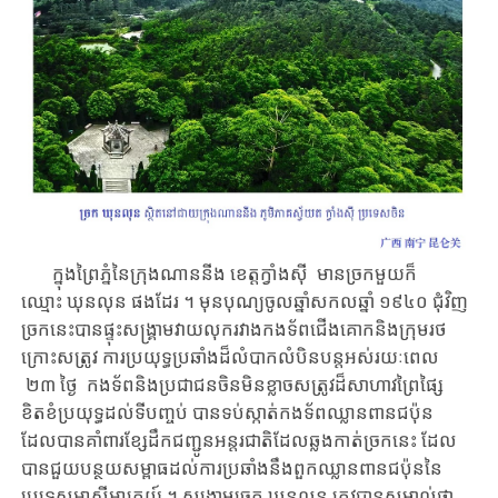
ក្នុង​​ព្រៃភ្នំ​នៃ​ក្រុងណាននីង ​ខេត្តក្វាំងស៊ី ​មានច្រក​មួយ​ក៏
ឈ្មោះ ឃុនលុន ​ផងដែរ​ ។ ​​​​មុនបុណ្យ​ចូលឆ្នាំសកល​ឆ្នាំ ១៩៤០ ​ជុំវិញ​
ច្រក​នេះ​បាន​​ផ្ទុះ​សង្គ្រាម​វាយលុក​​រវាង​​កងទ័ព​ជើងគោក​និង​​ក្រុម​រថ
ក្រោះ​សត្រូវ​​ ​​ការប្រយុទ្ធប្រឆាំង​ដ៏​លំបាកលំបិន​បន្ត​​អស់រយៈពេល​
២៣ ថ្ងៃ​ កង​​ទ័ព​និងប្រជាជន​ចិន​​មិនខ្លាច​សត្រូវ​ដ៏សាហាវព្រៃផ្សៃ ​​
ខិតខំប្រយុទ្ធ​ដល់​ទីបញ្ចប់ ​​​បាន​ទប់ស្កាត់កងទ័ព​ឈ្លានពានជប៉ុន​​​​​ ​
ដែល​បាន​គាំពារ​ខ្សែ​ដឹកជញ្ជូន​​អន្តរជាតិ​ដែល​ឆ្លងកាត់ច្រកនេះ ​​ដែល​
បាន​ជួយ​​​បន្ថយ​សម្ពាធ​ដល់​ការ​ប្រឆាំង​នឹង​ពួកឈ្លានពានជប៉ុន​នៃ​​
ប្រទេសអាស៊ីអាគ្នេយ៍​ ​។​ ​សង្គ្រាម​ច្រក ឃុនលុន ​ត្រូវបាន​​សម្គាល់ថា ​​