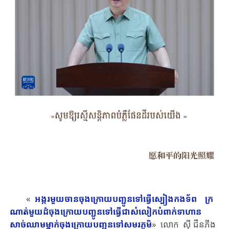
«
អង្ករមួយ​ចាន​ចុងក្រោយ​បញ្ជូនទៅ​ធ្វើស្បៀង​កងទ័ព ​ ​ ​ក្រ
ណាត់មួយ​ដំចុងក្រោយ​បញ្ជូនទៅធ្វើជាសំលៀកបំពាក់ទាហាន ​ ​ ​
សាច់ឈាម​ម្នាក់​ចុង​ក្រោយ​បញ្ជូនទៅ​​សមរភូមិ
​​» ​លោក ស៊ី ជីនភីង ​​​​