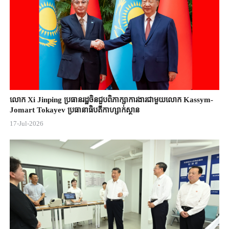
លោក Xi Jinping ប្រធានរដ្ឋចិន​ជួបពិភាក្សា​ការងារជាមួយ​លោក Kassym-
Jomart ​Tokayev ​ប្រធានាធិបតី​កាហ្សាក់ស្ថាន​
17-Jul-2026