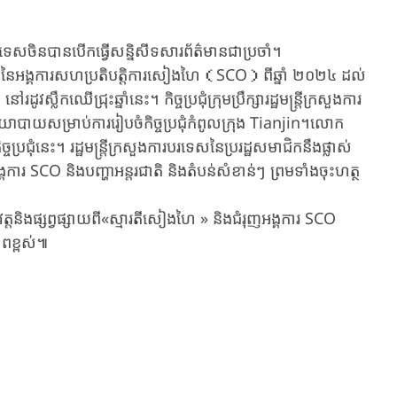
បរទេសចិនបានបើកធ្វើសន្និសីទសារព័ត៌មានជាប្រចាំ។
វេននៃអង្គការសហប្រតិបត្តិការសៀងហៃ（SCO）ពីឆ្នាំ ២០២៤ ដល់
្លឹកឈើជ្រុះឆ្នាំនេះ។ កិច្ចប្រជុំ​ក្រុមប្រឹក្សា​រដ្ឋមន្ត្រី​ក្រសួងការ
​សម្រាប់​ការរៀបចំកិច្ចប្រជុំ​កំពូល​ក្រុង​ Tianjin។លោក
្ចប្រជុំនេះ។ រដ្ឋមន្ត្រីក្រសួងការបរទេសនៃប្ររដ្ឋសមាជិកនឹងផ្លាស់
ង្គការ SCO និងបញ្ហាអន្តរជាតិ និងតំបន់សំខាន់ៗ ព្រមទាំងចុះហត្ថ
វត្តនិងផ្សព្វផ្សាយពី«ស្មារតីសៀងហៃ » និងជំរុញអង្គការ SCO
ពខ្ពស់៕