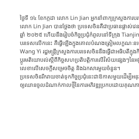
ថ្ងៃទី ១៤ ខែកក្កដា លោក Lin Jian អ្នកនាំពាក្យក្រសួងការ
លោក Lin Jian បានថ្លែងថា ប្រទេសចិនគឺជាប្រធានផ្លាស់
ឆ្នាំ ២០២៥ ហើយនឹងរៀបចំកិច្ចប្រជុំកំពូលនៅទីក្រុង Tianjin នៅរដូវស
បរទេសលើក​នេះ គឺធ្វើឡើងក្នុងគោលបំណង​ត្រៀមលក្ខណៈនយោបាយ
Wang Yi រដ្ឋមន្ត្រីក្រសួងការបរទេសចិននឹងធ្វើជាអធិបតីក្នុងកិច
ប្តូរមតិយោបល់ស្តីពីកិច្ចសហប្រតិបត្តិការលើវិស័យផ្សេងៗនៃអ
លេខាលើសេចក្តីសម្រេចចិត្ត និងឯកសារមួយចំនួន។
ប្រទេសចិនរីករាយចាត់ទុកកិច្ចប្រជុំនេះជាឱកាសមួយដើម្បីអនុ
ឲ្យឈានចូលដំណាក់កាលថ្មីនៃការអភិវឌ្ឍប្រកបដោយគុណភា