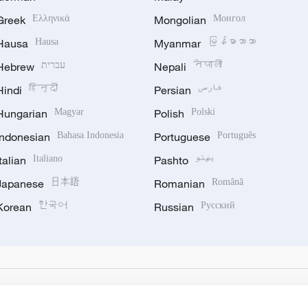
Greek
Ελληνικά
Mongolian
Монгол
Hausa
Hausa
Myanmar
မြန်မာဘာသာ
Hebrew
עברית
Nepali
नेपाली
Hindi
हिन्दी
Persian
فارسی
Hungarian
Magyar
Polish
Polski
Indonesian
Bahasa Indonesia
Portuguese
Português
Italian
Italiano
Pashto
پښتو
Japanese
日本語
Romanian
Română
Korean
한국어
Russian
Русский