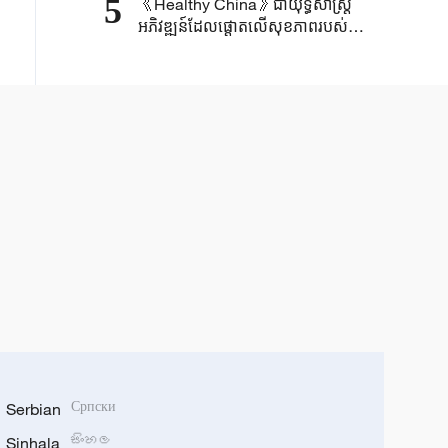
5
《Healthy China》​ជា​យុទ្ធសាស្ត្រ​
អភិវឌ្ឍន៍​ដែលផ្តោត​លើ​សុខភាព​របស់​
ប្រជាជន ​១៤០០ ​លាន​នាក់​​
Serbian
Српски
Sinhala
සිංහල