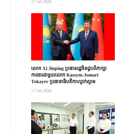
17-Jul-2026
លោក Xi Jinping ប្រធានរដ្ឋចិន​ជួបពិភាក្សា​
ការងារជាមួយ​លោក Kassym-Jomart ​
Tokayev ​ប្រធានាធិបតី​កាហ្សាក់ស្ថាន​
17-Jul-2026