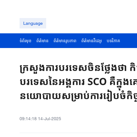
Language
ទំព័រមុខ
ព័ត៌មាន
ព័ត៌មានរូបភាព
ព័ត៌មានវីដេអូ
បទវិភាគ
ក្រសួងការបរទេសចិនថ្លែងថា កិច្ចប្រ
បរទេសនៃអង្គការ SCO គឺក្ន
នយោបាយសម្រាប់ការរៀបចំកិច្ចប
09:14:18 14-Jul-2025