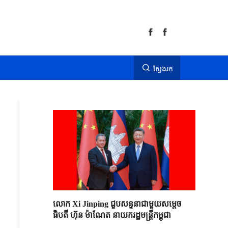
ស្វែងរក
លោក Xi Jinping ជួបសន្ទនាជាមួយសម្តេច
ធិបតី ហ៊ុន ម៉ាណែត នាយករដ្ឋមន្ត្រីកម្ពុជា