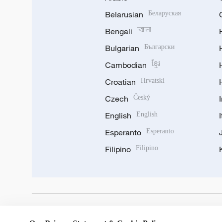
Belarusian
Беларуская
Bengali
বাংলা
Bulgarian
Български
Cambodian
ខ្មែរ
Croatian
Hrvatski
Czech
Český
English
English
Esperanto
Esperanto
Filipino
Filipino
DOWNLOAD OUR APP