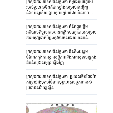
ក្រសួងការបរទេសចិនថ្លែងថា កម្លាំងនុយក្លេអ៊ែរ
របស់ប្រទេសចិនគឺជាកម្លាំងសម្រាប់កំញើញ
និងទប់ស្កាត់សង្គ្រាមនុយក្លេអ៊ែរដែលមិនអាច
ខ្វះខាតបាន
ក្រសួងការបរទេសចិនថ្លែងថា គំនិតផ្តួចផ្តើម
អភិបាលកិច្ចសកលបានពង្រីកមធ្យោបាយសម្រាប់
ការអនុវត្តជាក់ស្តែងនូវការកសាងសហគមន៍
ជោគវាសនារួមសម្រាប់មនុស្សជាតិ
ក្រសួងការបរទេសចិនថ្លែងថា ចិននឹងបន្តរួម
ចំណែកក្នុងការស្តារសន្តិភាពនិងភាពសុខសាន្តក្នុង
តំបន់ឈូងសមុទ្រឡើងវិញ
ក្រសួងការបរទេសចិនថ្លែងថា ប្រទេសចិនតែងតែ
គាំទ្រយ៉ាងមុតមាំចំពោះបុព្វហេតុសច្ចភាពរបស់
ប្រជាជនប៉ាឡេស្ទីន