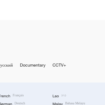
Русский
Documentary
CCTV+
French
Français
Lao
ລາວ
German
Deutsch
Malay
Bahasa Melayu