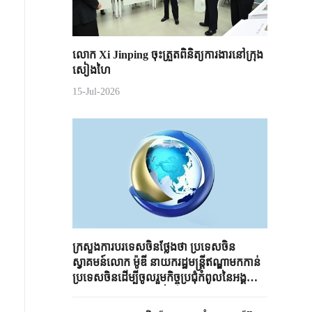
លោក Xi Jinping ចុះត្រួតពិនិត្យការងារនៅក្រុង
សៀងហៃ
15-Jul-2026
ក្រសួងការបរទេសចិនថ្លែងថា ប្រទេសចិន
ស្វាគមន៍លោក ម៉ូឌី នាយករដ្ឋមន្ត្រីឥណ្ឌាមកកាន់
ប្រទេសចិនដើម្បីចូលរួមកិច្ចប្រជុំកំពូលនៃអង្គ
ការសហប្រតិបត្តិការសៀងហៃ​ក្រុង Tianjin