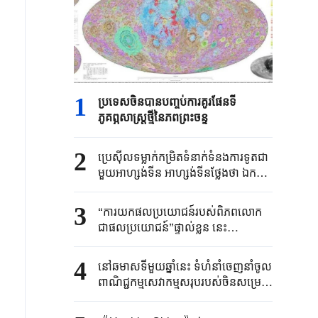
1
ប្រទេសចិនបាន​បញ្ចប់ការគូរផែនទី​
ភូគព្ភសាស្ត្រ​ថ្មីនៃភពព្រះចន្ទ​​
2
ប្រេស៊ីល​ទម្លាក់កម្រិត​ទំនាក់ទំនង​ការទូត​ជា
មួយអាហ្សង់ទីន ​អាហ្សង់ទីនថ្លែងថា ​ឯកអគ្គ
រដ្ឋទូត​របស់ខ្លួន​ប្រចាំប្រេស៊ីលនឹង​ "​ធ្វើ
មាតុភូមិនិវត្តន៍​ដើម្បីឈប់​សម្រាក"​
3
“ការយកផលប្រយោជន៍របស់ពិភពលោក
ជាផលប្រយោជន៍”ផ្ទាល់ខ្លួន នេះ
បង្ហាញពីអារម្មរណ៍ការទូត និងទំនួលខុស
ត្រូវរបស់ប្រមុខរដ្ឋចិន
4
នៅឆមាសទីមួយឆ្នាំនេះ ទំហំនាំចេញនាំចូល
ពាណិជ្ជកម្មសេវាកម្មសរុបរបស់ចិនសម្រេច
បានកំណើនល្បឿនបង្គួរ