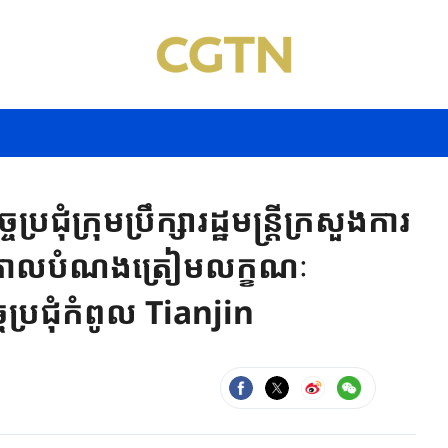
ជុំក្រុមប្រឹក្សារដ្ឋមន្ត្រីក្រសួងការ
ុងគោលបំណងត្រៀមលក្ខណៈ
្រជុំកំពូល Tianjin