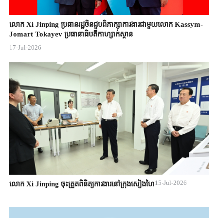
លោក Xi Jinping ប្រធានរដ្ឋចិន​ជួបពិភាក្សា​ការងារជាមួយ​លោក Kassym-
Jomart ​Tokayev ​ប្រធានាធិបតី​កាហ្សាក់ស្ថាន​
17-Jul-2026
15-Jul-2026
លោក Xi Jinping ចុះត្រួតពិនិត្យការងារនៅក្រុងសៀងហៃ