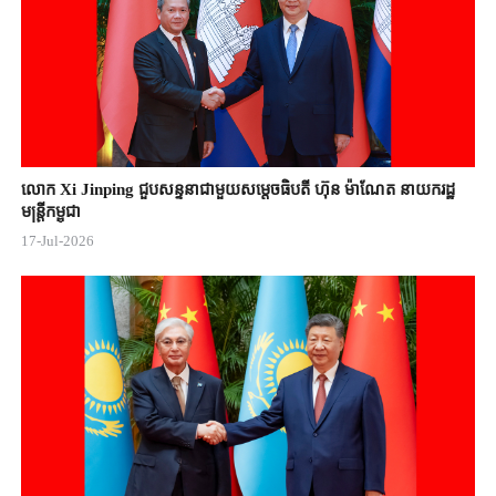
លោក Xi Jinping ជួបសន្ទនាជាមួយសម្តេចធិបតី ហ៊ុន ម៉ាណែត នាយករដ្ឋ
មន្ត្រីកម្ពុជា
17-Jul-2026