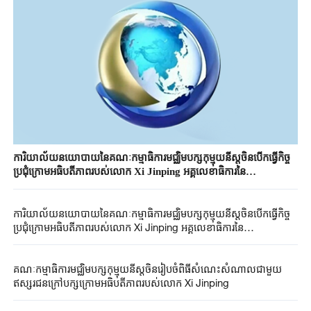
ការិយាល័យនយោបាយនៃគណៈកម្មាធិការមជ្ឈិមបក្សកុម្មុយនីស្តចិនបើកធ្វើកិច្ច
ប្រជុំក្រោមអធិបតីភាពរបស់លោក Xi Jinping អគ្គលេខាធិការនៃ
គណៈកម្មាធិការមជ្ឈិមបក្សកុម្មុយនីស្តចិន
ការិយាល័យនយោបាយនៃគណៈកម្មាធិការមជ្ឈិមបក្សកុម្មុយនីស្តចិនបើកធ្វើកិច្ច
ប្រជុំក្រោមអធិបតីភាពរបស់លោក Xi Jinping អគ្គលេខាធិការនៃ
គណៈកម្មាធិការមជ្ឈិមបក្សកុម្មុយនីស្តចិន
គណៈកម្មាធិការមជ្ឈិមបក្សកុម្មុយនីស្តចិនរៀបចំពិធីសំណេះសំណាលជាមួយ