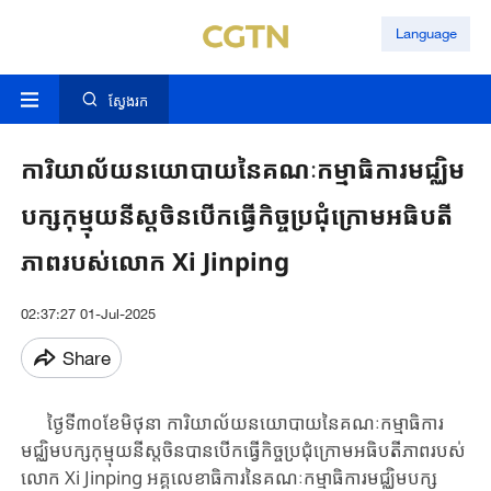
Language
ស្វែងរក
ការិយាល័យនយោបាយនៃគណៈកម្មាធិការមជ្ឈិម
បក្សកុម្មុយនីស្តចិនបើកធ្វើកិច្ចប្រជុំក្រោមអធិបតី
ភាពរបស់លោក Xi Jinping
02:37:27 01-Jul-2025
Share
ថ្ងៃ​ទី​៣០​ខែ​មិថុនា ការិយាល័យនយោបាយ​នៃ​គណៈ​កម្មាធិការ​
មជ្ឈិម​បក្ស​កុម្មុយ​នីស្ត​ចិនបាន​បើកធ្វើ​កិច្ចប្រជុំ​ក្រោម​អធិបតី​ភាព​របស់​
លោក Xi Jinping អគ្គ​លេខាធិការ​នៃ​គណៈកម្មាធិការ​មជ្ឈិម​បក្ស​