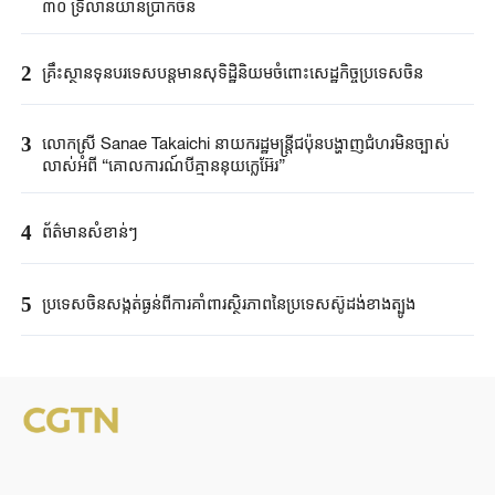
៣០ ទ្រីលានយាន់ប្រាក់ចិន
2
គ្រឹះស្ថាន​ទុនបរទេស​បន្តមាន​សុទិដ្ឋិនិយម​ចំពោះសេដ្ឋកិច្ច​ប្រទេសចិន​​
3
លោកស្រី Sanae ​Takaichi ​នាយករដ្ឋមន្ត្រី​ជប៉ុន​បង្ហាញជំហរមិន​ច្បាស់​
លាស់​អំពី ​“គោលការណ៍បី​គ្មាននុយក្លេអ៊ែរ​”​
4
ព័ត៌មានសំខាន់ៗ
5
ប្រទេសចិនសង្កត់ធ្ងន់ពីការគាំពារស្ថិរភាពនៃប្រទេសស៊ូដង់ខាងត្បូង