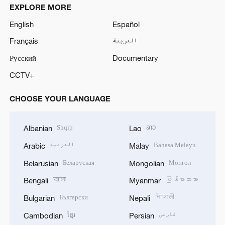
EXPLORE MORE
English
Español
Français
العربية
Русский
Documentary
CCTV+
CHOOSE YOUR LANGUAGE
Shqip
ລາວ
Albanian
Lao
العربية
Bahasa Melayu
Arabic
Malay
Беларуская
Монгол
Belarusian
Mongolian
বাংলা
မြန်မာဘာသာ
Bengali
Myanmar
Български
नेपाली
Bulgarian
Nepali
ខ្មែរ
فارسی
Cambodian
Persian