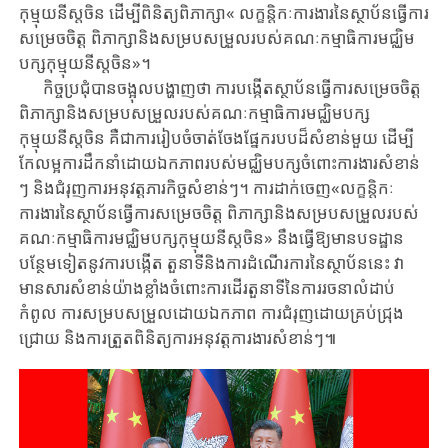
កុម្មុយនីស្ត​ចិន ដើម្បី​ពិនិត្យ​ពិភាក្សា​« លក្ខន្តិកៈ​ការងារ​នៃ​ស្ថាប័ន​ធ្វើការ​​
សម្រេច​ចិត្ត ពិភាក្សា​និងសម្របសម្រួលរបស់គណៈកម្មាធិការមជ្ឈិម
បក្ស​កុម្មុយ​នីស្ត​ចិន»។
កិច្ច​ប្រជុំបានចង្អុលបង្ហាញថា ការបង្កើតស្ថាប័ន​ធ្វើ​ការ​សម្រេចចិត្ត
ពិភាក្សា​និង​សម្រ​ប​សម្រួល​របស់គណៈកម្មាធិការមជ្ឈិមបក្ស
កុម្មុយនីស្ត​ចិន គឺជាការរៀបចំចាត់​ចែង​ផ្នែក​របប​ដ៏​សំខាន់​មួយ ដើម្បី
កែលម្អការដឹកនាំដោយ​ឯកភាព​របស់​មជ្ឈិមបក្ស​​ចំពោះ​ការងារ​សំខាន់​
ៗ​ និង​ជំរុញការអនុវត្តភារកិច្ចសំខាន់ៗ។ ការដាក់​ចេញ​«លក្ខន្តិកៈ​
ការងារ​នៃស្ថាប័ន​ធ្វើ​ការ​ស​ម្រេច​ចិត្ត ពិភាក្សា​និងសម្របសម្រួលរបស់
គណៈកម្មាធិការមជ្ឈិមបក្សកុម្មុយនីស្ត​ចិន» នឹង​ធ្វើ​ឱ្យ​មានបទ​ដ្ឋាន​
បន្ថែមទៀតនូវ​ការបង្កើត តួនាទី​និងការដំណើរ​ការនៃស្ថាប័ន​នេះ វា
មាន​សារ​សំខាន់​យ៉ាង​ខ្លាំងចំពោះ​ការដើរតួនាទីនៃ​ការរចនាលំដាប់​
កំពូល ការសម្របសម្រួល​ដោ​យ​ឯក​ភាព ការជំរុញ​ដោយ​គ្រប់​ជ្រុង​
ជ្រោយ និងការត្រួតពិនិត្យការអនុវត្ត​ការងារ​សំខាន់​ៗ​៕