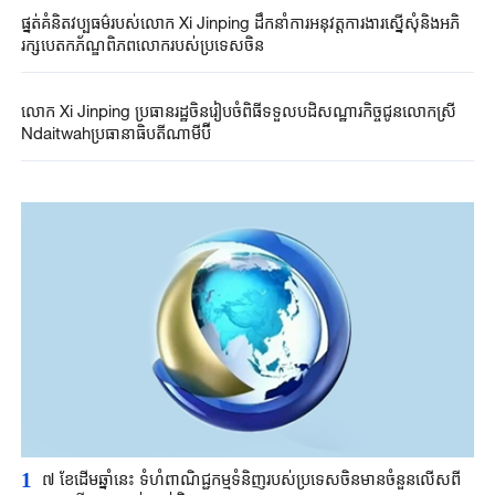
ផ្នត់គំនិតវប្បធម៌របស់លោក Xi Jinping ដឹកនាំការអនុវត្តការងារស្នើសុំនិងអភិ
រក្សបេតកភ័ណ្ឌពិភពលោករបស់ប្រទេសចិន
លោក Xi Jinping ប្រធាន​រដ្ឋ​ចិនរៀបចំ​ពិធីទទួលបដិសណ្ឋារកិច្ច​ជូន​លោកស្រី​
Ndaitwah​ប្រធានាធិបតី​ណាមីប៊ី
1
៧ ខែដើមឆ្នាំនេះ ទំហំពាណិជ្ជកម្មទំនិញរបស់ប្រទេសចិនមានចំនួនលើសពី