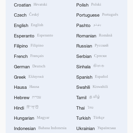
Hrvatski
Polski
Croatian
Polish
Český
Português
Czech
Portuguese
English
پښتو
English
Pashto
Esperanto
Română
Esperanto
Romanian
Filipino
Русский
Filipino
Russian
Français
Српски
French
Serbian
Deutsch
සිංහල
German
Sinhala
Ελληνικά
Español
Greek
Spanish
Hausa
Kiswahili
Hausa
Swahili
עברית
தமிழ்
Hebrew
Tamil
हिन्दी
ไทย
Hindi
Thai
Magyar
Türkçe
Hungarian
Turkish
Bahasa Indonesia
Українська
Indonesian
Ukrainian