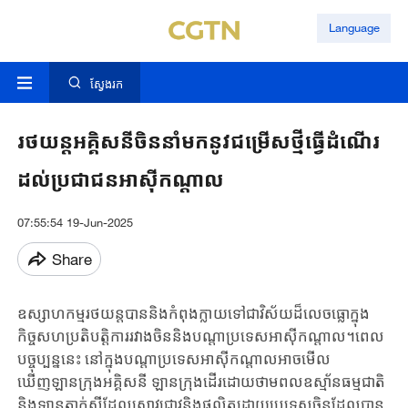
Language
ស្វែងរក
រថយន្តអគ្គិសនីចិននាំមកនូវជម្រើសថ្មីធ្វើដំណើរ
ដល់ប្រជាជនអាស៊ីកណ្តាល
07:55:54 19-Jun-2025
Share
ឧស្សាហកម្មរថយន្តបាននិងកំពុងក្លាយទៅជាវិស័យដ៏លេចធ្លោក្នុង
កិច្ចសហប្រតិបត្តិការរវាងចិននិងបណ្តាប្រទេសអាស៊ីកណ្តាល។ពេល
បច្ចុប្បន្ននេះ​ នៅក្នុងបណ្តាប្រទេសអាស៊ីកណ្តាលអាចមើល
ឃើញឡានក្រុងអគ្គិសនី​​ ឡានក្រុងដើរដោយថាមពលឧស្មា័នធម្មជាតិ
និងឡានតាក់ស៊ីដែលស្រាវជ្រាវនិងផលិតដោយប្រទេសចិនដែលបាន