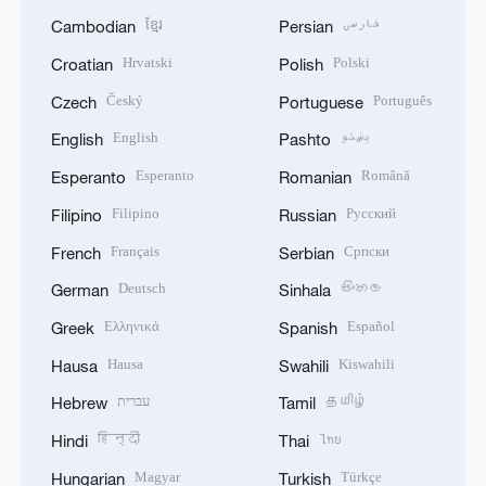
ខ្មែរ
فارسی
Cambodian
Persian
Hrvatski
Polski
Croatian
Polish
Český
Português
Czech
Portuguese
English
پښتو
English
Pashto
Esperanto
Română
Esperanto
Romanian
Filipino
Русский
Filipino
Russian
Français
Српски
French
Serbian
Deutsch
සිංහල
German
Sinhala
Ελληνικά
Español
Greek
Spanish
Hausa
Kiswahili
Hausa
Swahili
עברית
தமிழ்
Hebrew
Tamil
हिन्दी
ไทย
Hindi
Thai
Magyar
Türkçe
Hungarian
Turkish