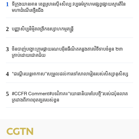
1
ទីក្រុង​យានអាន ​ខេត្តស្រានស៊ី៖​សិល្បៈវប្បធម៌ក្រហម​ផ្សព្វផ្សាយស្មារតីនៃ​
មហាដំណើរ​ថ្មើរជើង​
2
បញ្ញាសិប្បនិម្មិត​ពង្រីក​​ឧស្សាហកម្ម​តន្ត្រី​
3
ចិនបាញ់បង្ហោះ​ក្រុម​ផ្កាយរណប​​អ៊ីនធឺណិត​គន្លងតារាវិថីទាប​ចំនួន ២៣
គ្រាប់ដោយ​ជោគជ័យ​
4
"ជណ្តើរយន្ត​អាកាស"​សម្រួលដល់ការទៅ​សាលារៀន​របស់​សិស្សានុសិស្ស​​
5
#CCFR Comment#បទវិភាគ៖"យោធានិយមបែបថ្មី"របស់ជប៉ុនលាត
ត្រដាងពីភាពពុតត្បុតរបស់ខ្លួន