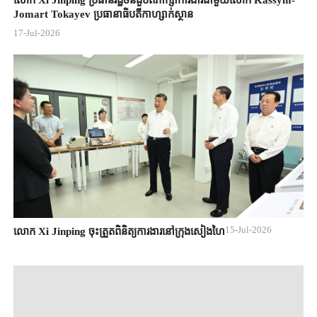
Jomart ​Tokayev ​ប្រធានាធិបតី​កាហ្សាក់ស្ថាន​
17-Jul-2026
15-Jul-2026
លោក Xi Jinping ចុះត្រួតពិនិត្យការងារនៅក្រុងសៀងហៃ