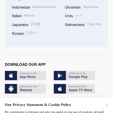
Bahasa Indonesia
Українська
Indonesian
Ukrainian
Italiano
اردو
Italian
Urdu
日本語
Tiếng Việt
Japanese
Vietnamese
한국어
Korean
DOWNLOAD OUR APP
Copyright © 2024 CGTN.
Our Privacy Statement & Cookie Policy
京ICP备20000184号
By continuing to browse our site you agree to our use of cookies, revised