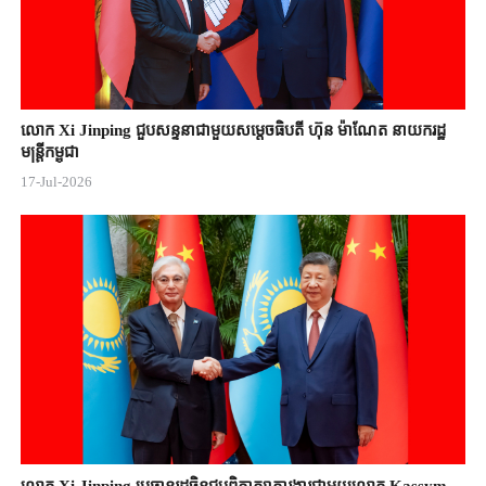
លោក Xi Jinping ជួបសន្ទនាជាមួយសម្តេចធិបតី ហ៊ុន ម៉ាណែត នាយករដ្ឋ
មន្ត្រីកម្ពុជា
17-Jul-2026
លោក Xi Jinping ប្រធានរដ្ឋចិន​ជួបពិភាក្សា​ការងារជាមួយ​លោក Kassym-