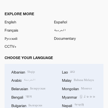
EXPLORE MORE
English
Español
Français
العربية
Русский
Documentary
CCTV+
CHOOSE YOUR LANGUAGE
Shqip
ລາວ
Albanian
Lao
العربية
Bahasa Melayu
Arabic
Malay
Беларуская
Монгол
Belarusian
Mongolian
বাংলা
မြန်မာဘာသာ
Bengali
Myanmar
Български
नेपाली
Bulgarian
Nepali