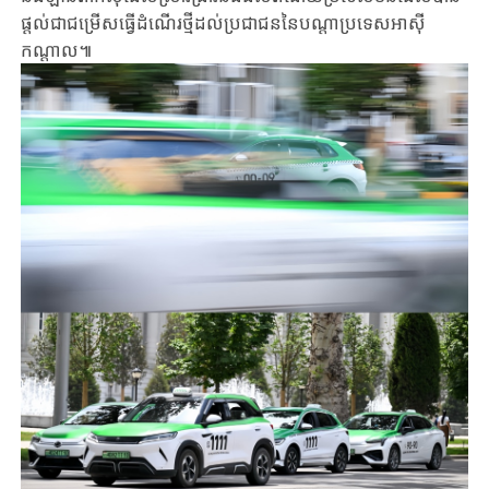
ផ្តល់ជាជម្រើសធ្វើដំណើរថ្មីដល់ប្រជាជននៃបណ្តាប្រទេសអាស៊ី
កណ្តាល៕