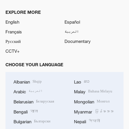
EXPLORE MORE
English
Español
Français
العربية
Русский
Documentary
CCTV+
CHOOSE YOUR LANGUAGE
Shqip
ລາວ
Albanian
Lao
العربية
Bahasa Melayu
Arabic
Malay
Беларуская
Монгол
Belarusian
Mongolian
বাংলা
မြန်မာဘာသာ
Bengali
Myanmar
Български
नेपाली
Bulgarian
Nepali