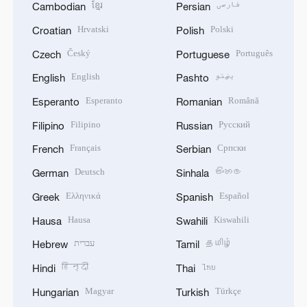
ខ្មែរ
فارسی
Cambodian
Persian
Hrvatski
Polski
Croatian
Polish
Český
Português
Czech
Portuguese
English
پښتو
English
Pashto
Esperanto
Română
Esperanto
Romanian
Filipino
Русский
Filipino
Russian
Français
Српски
French
Serbian
Deutsch
සිංහල
German
Sinhala
Ελληνικά
Español
Greek
Spanish
Hausa
Kiswahili
Hausa
Swahili
עברית
தமிழ்
Hebrew
Tamil
हिन्दी
ไทย
Hindi
Thai
Magyar
Türkçe
Hungarian
Turkish