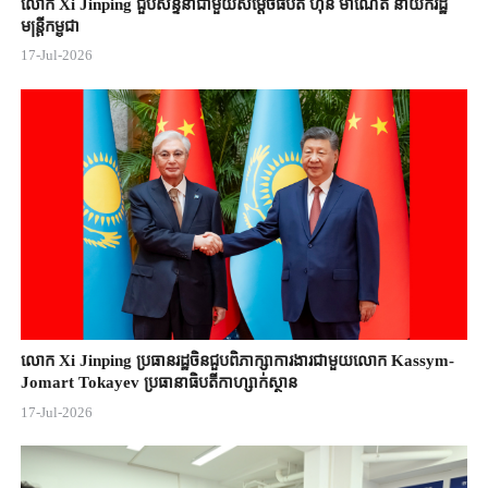
លោក Xi Jinping ជួបសន្ទនាជាមួយសម្តេចធិបតី ហ៊ុន ម៉ាណែត នាយករដ្ឋ
មន្ត្រីកម្ពុជា
17-Jul-2026
លោក Xi Jinping ប្រធានរដ្ឋចិន​ជួបពិភាក្សា​ការងារជាមួយ​លោក Kassym-
Jomart ​Tokayev ​ប្រធានាធិបតី​កាហ្សាក់ស្ថាន​
17-Jul-2026