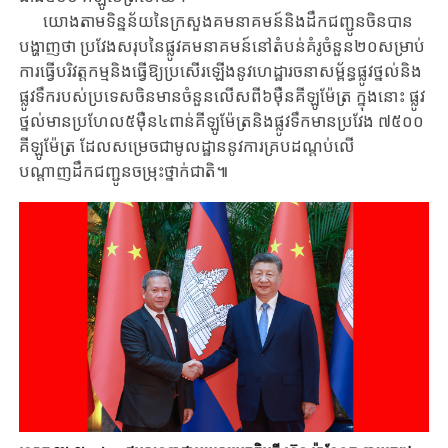
យោងតាមទិន្នន័យនៃ​ក្រសួងគមនាគមន៍​និង​ដឹកជញ្ជូនចិន​បាន​
បង្ហាញ​ថា​ ប្រវែង​សរុប​នៃផ្លូវ​គមនាគមន៍​នៅ​តំបន់គំរូ​ចំនួន​២០​សម្រាប់
ការធ្វើ​បរិវត្តកម្ម​​និងធ្វើឱ្យប្រសើរឡើង​នូវ​ហេ​ដ្ឋា​រច​នា​សម្ព័ន្ធ​ផ្លូវ​ថ្នល់​និង​
ផ្លូវទឹករបស់ប្រទេសចិនមាន​ចំនួន​​លើសពី៦​ម៉ឺន​គីឡូម៉ែត្រ ក្នុង​នោះ ផ្លូវ
ថ្នល់​មាន​ប្រហែល៥​ម៉ឺន​៤​ពាន់គីឡូម៉ែត្រនិងផ្លូវទឹក​មាន​​ប្រវែង ៧៥០០​
គីឡូ​ម៉ែ​ត្រ ដែល​សម្រេច​ជា​មូល​ដ្ឋាន​នូវ​ការ​គ្របដណ្តប់លើ
បណ្តាញដឹកជញ្ជូន​ចម្រុះ​ថ្នាក់​ជាតិ៕