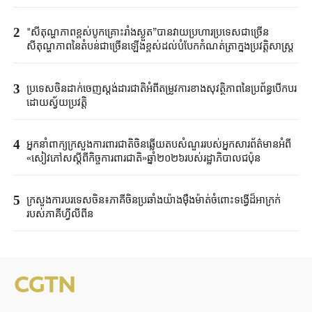
2
"សីតុណ្ហភាពខ្ពស់បូកគ្រោះរាំងស្ងួត”បានវាយប្រហារប្រទេសជាច្រើន
សីតុណ្ហភាពនៃតំបន់ជាច្រើនឡើងខ្ពស់ដល់បំបែកកំណត់ត្រាក្នុងប្រវត្តិសាស្ត្រ
3
ប្រទេសចិនដាក់ចេញស្តង់ដារជាតិអំពីតម្រូវការខាងសុវត្ថិភាពនៃប្រព័ន្ធបើកបរ
ដោយស្វ័យប្រវត្តិ
4
អ្នកនាំពាក្យក្រសួងការពារជាតិចិនឆ្លើយតបសំណួររបស់អ្នកសារព័ត៌មានអំពី
«សៀវភៅសស្តីពីកិច្ចការពារជាតិ»ឆ្នាំ២០២៦របស់រដ្ឋាភិបាលជប៉ុន
5
ក្រសួង​ការបរទេសចិន​៖ភាគីចិនប្រឆាំង​យ៉ាងម៉ឺងម៉ាត់​ចំពោះទង្វើដ៏​អាក្រក់
របស់ភាគី​ហ្វីលីពីន​