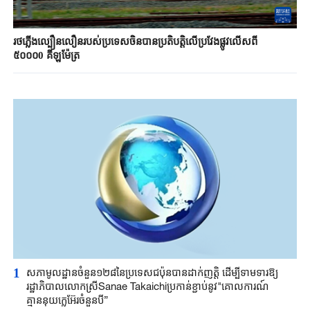
រថភ្លើងល្បឿនលឿនរបស់ប្រទេសចិនបានប្រតិបត្តិលើប្រវែងផ្លូវលើសពី
៥០០០0 គីឡូម៉ែត្រ
1
សភាមូលដ្ឋានចំនួន១២៨នៃប្រទេសជប៉ុនបានដាក់ញត្តិ ដើម្បីទាមទារឱ្យ
រដ្ឋាភិបាលលោកស្រីSanae Takaichiប្រកាន់ខ្ជាប់នូវ"គោលការណ៍
គ្មាននុយក្លេអ៊ែរចំនួនបី”