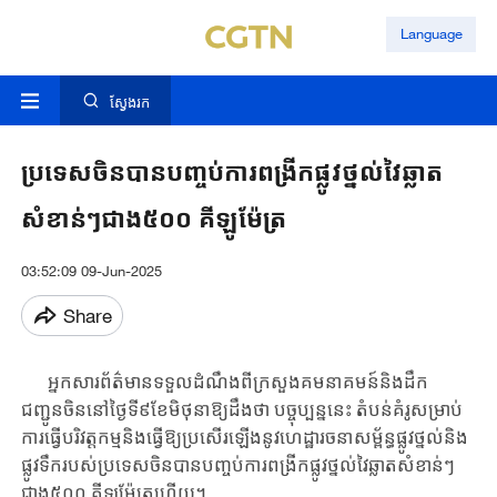
Language
ស្វែងរក
ប្រទេសចិនបានបញ្ចប់ការពង្រីកផ្លូវថ្នល់វៃឆ្លាត
សំខាន់ៗជាង៥០០ គីឡូម៉ែត្រ
03:52:09 09-Jun-2025
Share
អ្នកសារ​ព័ត៌មានទទួល​ដំណឹង​ពីក្រសួងគមនាគមន៍​និង​ដឹក
ជញ្ជូនចិន​នៅថ្ងៃទី៩​ខែ​មិថុ​នា​ឱ្យ​ដឹងថា បច្ចុប្បន្ននេះ តំបន់គំរូ​សម្រាប់
ការធ្វើ​បរិវត្តកម្ម​​និងធ្វើឱ្យប្រសើរឡើង​នូវ​ហេ​ដ្ឋា​រចនាសម្ព័ន្ធ​ផ្លូវ​ថ្នល់​និង
ផ្លូវទឹករបស់ប្រទេសចិន​​បានបញ្ចប់ការពង្រីកផ្លូវ​ថ្នល់​វៃ​ឆ្លាត​សំ​ខា​ន់​ៗ​
ជាង៥០០ គីឡូម៉ែត្រហើយ។