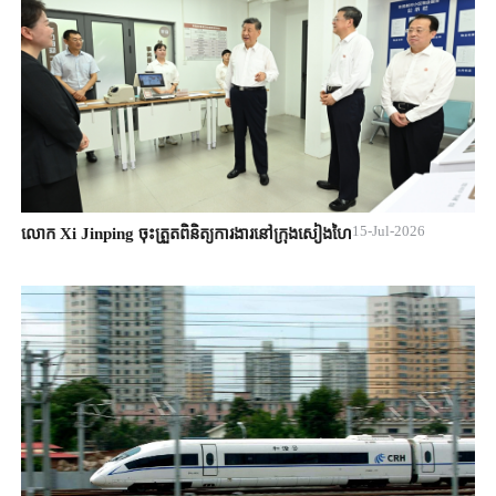
15-Jul-2026
លោក Xi Jinping ចុះត្រួតពិនិត្យការងារនៅក្រុងសៀងហៃ