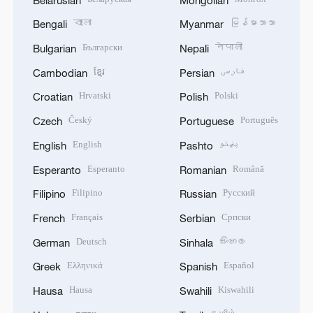
বাংলা
မြန်မာဘာသာ
Bengali
Myanmar
Български
नेपाली
Bulgarian
Nepali
ខ្មែរ
فارسی
Cambodian
Persian
Hrvatski
Polski
Croatian
Polish
Český
Português
Czech
Portuguese
English
پښتو
English
Pashto
Esperanto
Română
Esperanto
Romanian
Filipino
Русский
Filipino
Russian
Français
Српски
French
Serbian
Deutsch
සිංහල
German
Sinhala
Ελληνικά
Español
Greek
Spanish
Hausa
Kiswahili
Hausa
Swahili