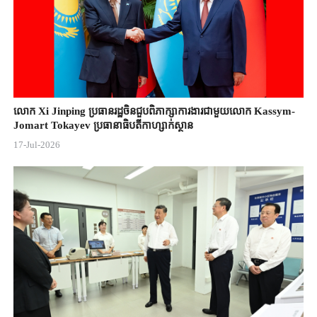
លោក Xi Jinping ប្រធានរដ្ឋចិន​ជួបពិភាក្សា​ការងារជាមួយ​លោក Kassym-
Jomart ​Tokayev ​ប្រធានាធិបតី​កាហ្សាក់ស្ថាន​
17-Jul-2026