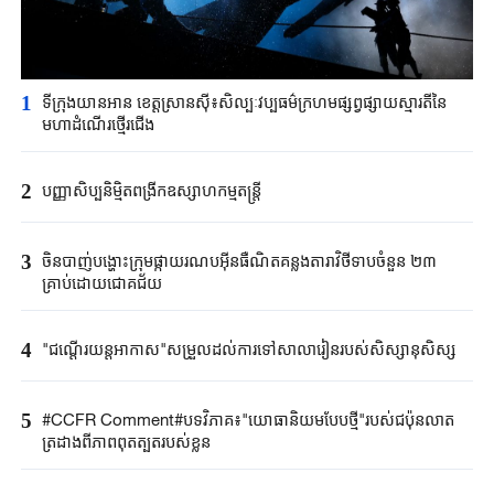
1
ទីក្រុង​យានអាន ​ខេត្តស្រានស៊ី៖​សិល្បៈវប្បធម៌ក្រហម​ផ្សព្វផ្សាយស្មារតីនៃ​
មហាដំណើរ​ថ្មើរជើង​
2
បញ្ញាសិប្បនិម្មិត​ពង្រីក​​ឧស្សាហកម្ម​តន្ត្រី​
3
ចិនបាញ់បង្ហោះ​ក្រុម​ផ្កាយរណប​​អ៊ីនធឺណិត​គន្លងតារាវិថីទាប​ចំនួន ២៣
គ្រាប់ដោយ​ជោគជ័យ​
4
"ជណ្តើរយន្ត​អាកាស"​សម្រួលដល់ការទៅ​សាលារៀន​របស់​សិស្សានុសិស្ស​​
5
#CCFR Comment#បទវិភាគ៖"យោធានិយមបែបថ្មី"របស់ជប៉ុនលាត
ត្រដាងពីភាពពុតត្បុតរបស់ខ្លួន