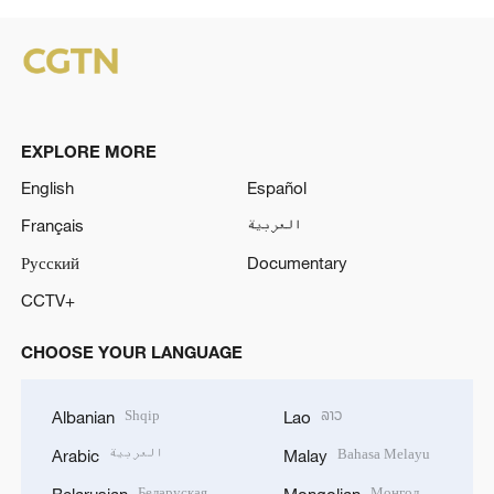
EXPLORE MORE
English
Español
Français
العربية
Русский
Documentary
CCTV+
CHOOSE YOUR LANGUAGE
Shqip
ລາວ
Albanian
Lao
العربية
Bahasa Melayu
Arabic
Malay
Беларуская
Монгол
Belarusian
Mongolian