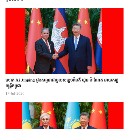
លោក Xi Jinping ជួបសន្ទនាជាមួយសម្តេចធិបតី ហ៊ុន ម៉ាណែត នាយករដ្ឋ
មន្ត្រីកម្ពុជា
17-Jul-2026