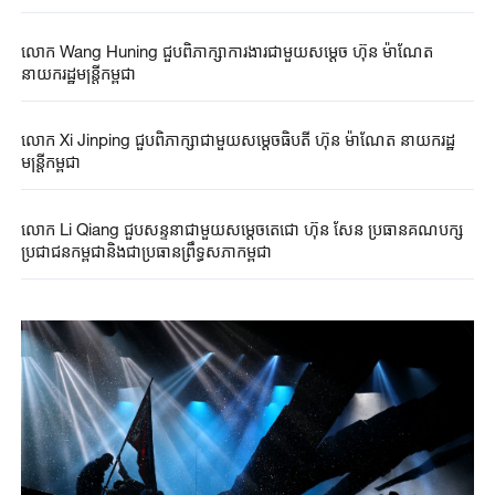
លោក Wang Huning ជួបពិភាក្សាការងារជាមួយសម្ដេច ហ៊ុន ម៉ាណែត
នាយករដ្ឋមន្ត្រីកម្ពុជា
លោក Xi Jinping ជួបពិភាក្សាជាមួយសម្តេចធិបតី ហ៊ុន ម៉ាណែត នាយករដ្ឋ
មន្ត្រីកម្ពុជា
លោក Li Qiang ​ជួបសន្ទនា​ជាមួយ​សម្តេច​តេជោ ហ៊ុន សែន ​ប្រធាន​គណបក្ស​
ប្រជាជន​កម្ពុជា​និងជា​ប្រធានព្រឹទ្ធសភា​កម្ពុជា​