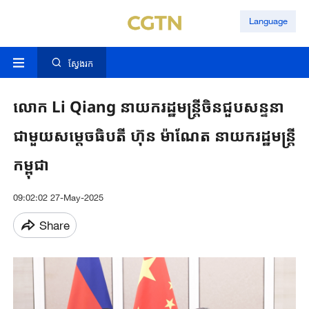
Language
ស្វែងរក
លោក Li Qiang នាយករដ្ឋមន្ត្រីចិនជួបសន្ទនា
ជាមួយសម្តេចធិបតី ហ៊ុន ម៉ាណែត នាយករដ្ឋមន្ត្រី
កម្ពុជា
09:02:02 27-May-2025
Share