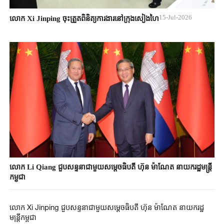
15-Jul-2026
លោក Xi Jinping ចុះត្រួតពិនិត្យការងារនៅក្រុងសៀងហៃ
លោក Li Qiang ជួបសន្ទនាជាមួយសម្តេចធិបតី ហ៊ុន ម៉ាណែត នាយករដ្ឋមន្ត្រី
កម្ពុជា
លោក Xi Jinping ជួបសន្ទនាជាមួយសម្តេចធិបតី ហ៊ុន ម៉ាណែត នាយករដ្ឋ
មន្ត្រីកម្ពុជា