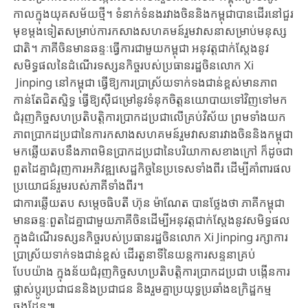
កាលក្នុងយុគសម័យថ្មី។ ​ទំនាក់ទំនង​រវាងចិននិងកម្ពុជា​បាន​ដើរ​នៅជួរ
មុខម្តងទៀត​សម្រាប់​​ការកសាង​សហគមន៍រួមវាសនាសម្រាប់​មនុស្ស
ជាតិ។ ​ភាគីចិន​មានឆន្ទៈធ្វើការជាមួយ​កម្ពុជា​ ​អនុវត្តជាក់ស្តែង​នូវ​
សមិទ្ធផល​នៃដំណើរ​ទស្សនកិច្ចរបស់​ប្រធានរដ្ឋចិន​លោក​​ Xi​
Jinping នៅកម្ពុជា​ ​ធ្វើ​ឱ្យ​ការប្រាស្រ័យទាក់ទង​ជាន់ខ្ពស់​មានភាព
កាន់តែ​ជិតស្និទ្ធ ​ធ្វើ​ឱ្យ​ស៊ីជម្រៅនូវ​ទំនុកចិត្តនយោបាយទៅវិញទៅមក​ ​
ជំរុញកិច្ចសហប្រតិបត្តិការ​ប្រាកដប្រជាលើគ្រប់វិស័យ ​ព្រមទាំងយក
ភាពប្រាកដ​ប្រជានៃការកសាងសហគមន៍រួមវាសនា​រវាងចិននិងកម្ពុជា​
មកឆ្លើយតបនឹង​ភាពមិន​ប្រាកដប្រជានៃបរិយាកាសខាងក្រៅ ​ក៏ដូច​ជា​​
ពួតដៃគ្នា​ជំរុញការអភិវឌ្ឍសេដ្ឋកិច្ច​នៃប្រទេស​ទាំងពីរ​ ​ដើម្បីគាំពារ​ផល
ប្រយោជន៍រួមរបស់ភាគីទាំងពីរ។
ជាការឆ្លើយតប ​សម្តេចធិបតី ហ៊ុន ម៉ាណែត បានថ្លែងថា ​ភាគីកម្ពុជា​
មានឆន្ទៈពួតដៃគ្នាជាមួយ​ភាគីចិនដើម្បី​អនុវត្ត​ជាក់ស្តែងនូវ​សមិទ្ធផល​
ក្នុងដំណើរ​ទស្សនកិច្ច​របស់​​ប្រធានរដ្ឋចិន​លោក​​ Xi Jinping រក្សា​ការ
ប្រាស្រ័យទាក់ទង​ជាន់ខ្ពស់​ ដើរតួនាទីនៃយន្តការ​សន្ទនា​គ្រប់
បែបយ៉ាង​ ​ក្នុងន័យជំរុញកិច្ចសហប្រតិបត្តិការ​ប្រាកដប្រជា ​បង្កើនការ
ផ្លាស់ប្តូរ​ប្រជាជននិងប្រជាជន​ ​​និងរួមគ្នា​ប្រយុទ្ធប្រឆាំងឧក្រិដ្ឋកម្ម
ឆ្លងដែន៕