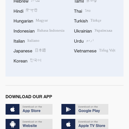
עברית
தமிழ்
Hebrew
Tamil
हिन्दी
ไทย
Hindi
Thai
Magyar
Türkçe
Hungarian
Turkish
Bahasa Indonesia
Українська
Indonesian
Ukrainian
Italiano
اردو
Italian
Urdu
日本語
Tiếng Việt
Japanese
Vietnamese
한국어
Korean
DOWNLOAD OUR APP