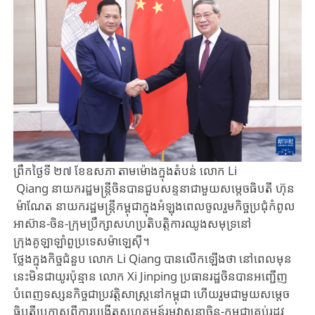
ព្រឹកថ្ងៃទី ​២៧ ខែឧសភា តាមម៉ោងក្នុងតំបន់​ លោក​​ Li​
Qiang នាយករដ្ឋមន្ត្រីចិនបាន​ជួប​សន្ទនាជាមួយ​សម្តេចធិបតី ហ៊ុន​​
ម៉ាណែត នាយករដ្ឋមន្ត្រីកម្ពុជាក្នុងអំឡុងពេល​ចូលរួម​កិច្ចប្រជុំកំពូល​
អាស៊ាន-ចិន-ក្រុមប្រឹក្សា​សហប្រតិបត្តិការ​ឈូងសមុទ្រ​នៅ
ក្រុងគូឡាឡាំពួប្រទេស​ម៉ាឡេស៊ី។
ថ្លែងក្នុងកិច្ចជំនួប​ ​លោក​​ Li​ Qiang បានលើកឡើងថា​ ​នៅពេលមុន
នេះមិនជាយូរប៉ុន្មាន ​លោក​ Xi Jinping ប្រធានរដ្ឋចិនបានអញ្ជើញ​
បំពេញទស្សនកិច្ចជាប្រវត្តិសាស្ត្រ​នៅកម្ពុជា​ ​ហើយរួមជាមួយ​សម្តេច
ធិបតីប្រកាសពីការបង្កើត​សហគមន៍រួមវាសនា​ចិន-កម្ពុជា​គ្រប់រដូវ