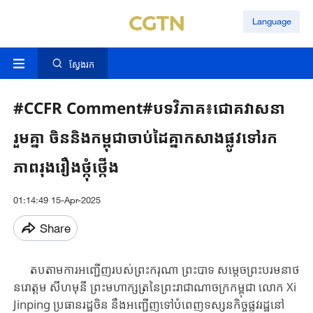
Language
ស្វែងរក
#CCFR Comment#បទវិភាគ៖ជោគវាសនា
រួមគ្នា ចិននិងកម្ពុជាចាប់ដៃគ្នាកសាងផ្លូវទៅរក
ភាពរុងរឿងថ្កុំថ្កើង
01:14:49 15-Apr-2025
Share
តបតាមការអញ្ជើញរបស់ព្រះករុណា ព្រះបាទ សម្តេចព្រះបរមនាថ
នរោត្តម សីហមុនី ព្រះ​មហាក្សត្រ​នៃព្រះរាជាណាចក្រ​កម្ពុជា លោក Xi
Jinping ប្រធា​ន​រដ្ឋចិន នឹង​អញ្ជើញ​ទៅ​បំ​ពេញ​ទស្សនកិច្ចផ្លូវរដ្ឋនៅ