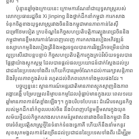
ខ្ពស់ ។
ប៉ុន្មានឆ្នាំ​ចុង​ក្រោយ​នេះ ក្រោម​ការ​ណែនាំ​ជា​យុទ្ធសាស្ត្រ​របស់​
លោកប្រធាន​រដ្ឋ​ចិន​ Xi Jin​ping និង​ថ្នាក់​​ដឹកនាំ​កម្ពុជា ការ​កសាង​
ទំនុកចិត្តខាង​យុទ្ធសាស្ត្រ​រវាង​ចិននិង​កម្ពុជា​មាន​ភាព​កាន់តែស៊ី
ជម្រៅថែមទៀត ក្របខ័ណ្ឌនៃកិច្ចសហប្រតិបត្តិការត្បូងពេជ្រចិននិង
កម្ពុជា​មាន​ខ្លឹមសារ​កាន់តែ​ពេញលេញ ការកសាង​របៀងអភិវឌ្ឍន៍​
ឧស្សាហកម្ម​និងរបៀង​ត្រី​និង​អង្ករ​ទទួលបានការ​វិវឌ្ឍរីកចម្រើនយ៉ាង
ល្អប្រសើរជា​បន្ត​បន្ទាប់ កិច្ច​សហប្រតិបតិ្តកា​រក្នុង​គ្រប់​វិស័យ​ទទួល​បាន​
ផ្លែ​ផ្កា​​យ៉ាង​ស្តុកស្តម្ភ ដែល​បាន​ផ្តល់​ផលប្រយោជន៍​ជាក់ស្តែង​ដល់​ប្រ​
ជា​ជន​នៃ​ប្រទេស​ទាំង​ពីរ ហើយក៏បានរួមចំណែក​ដល់​ការ​រក្សា​សន្តិភាព
និង​វិបុលភាព​ក្នុង​តំបន់​ រហូត​ដល់​ពិភពលោកទាំងមូល​ផងដែរ ។
បច្ចុប្បន្ន​នេះ ស្ថានការណ៍​អន្តរជាតិ​មានភាពស្មុគស្មាញនិងភាព
រង្គោះរង្គើ បម្រែ​បម្រួ​ល​និម្មាបនកម្មដែលពុំធ្លាប់មានក្នុងរយៈពេល១រយ
ឆ្នាំមានភាពកាន់តែខ្លាំងឡើងៗ។ ក្នុង​បរិ​បទ​បែប​នេះ ដំណើរ​ទស្សនកិច្ច​
របស់អ្នក​ដឹក​នាំ​កំពូល​របស់ចិន​ នឹង​បំពេញបន្ថែម​ខ្លឹម​សារ​ក្នុង​យុគ
សម័យថ្មីដល់​កិច្ច​កសាង​សហគមន៍រួម​វាសនា​រវាង​ចិននិង​កម្ពុជា នឹង​
ចារ​ទំព័រ​ប្រវតិ្ត​សា​ស្ត្រ​ថី្មនៃទំនាក់ទំនង​ទ្វេភាគី ហើយក៏​នឹង​នាំ​មក​នូវ​
សុខសុភមង្គលកាន់តែច្រើន​ដល់​ប្រ​ជា​ជននៃប្រទេសទាំងពីរ ដើម្បី​រួម​