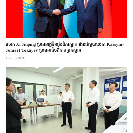
លោក Xi Jinping ប្រធានរដ្ឋចិន​ជួបពិភាក្សា​ការងារជាមួយ​លោក Kassym-
Jomart ​Tokayev ​ប្រធានាធិបតី​កាហ្សាក់ស្ថាន​
17-Jul-2026