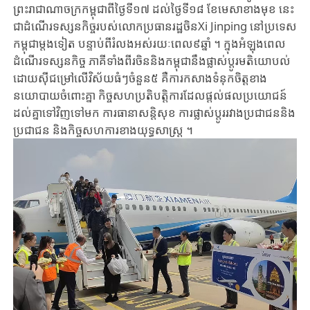
ព្រះរាជាណាចក្រកម្ពុជាពីថ្ងៃទី១៧ ដល់ថ្ងៃ​ទី​​១៨ ខែមេសាខាង​មុខ​ នេះ
ជា​ដំណើរ​ទស្សនកិច្ច​របស់​លោកប្រធានរដ្ឋ​ចិន​Xi Jinping នៅប្រទេស​
កម្ពុជា​ម្តង​ទៀត​ បន្ទាប់​ពី​រំលង​អស់​រយៈ​ពេល៩ឆ្នាំ ។ ក្នុង​អំឡុង​ពេល​
ដំណើរ​ទស្សនកិច្ច​ ភាគីទាំង​ពីរ​ចិន​និង​កម្ពុជា​នឹង​ផ្លាស់ប្តូរ​មតិយោបល់​​
ដោយស៊ីជម្រៅ​លើ​វិស័យ​ធំៗចំនួន៥ គឺ​ការ​កសាង​ទំនុក​ចិត្ត​​​ខាង​
នយោបាយចំពោះគ្នា កិច្ច​សហប្រតិបតិ្តការ​ដែល​ផ្តល់​ផល​ប្រយោជន៍​
ដល់គ្នា​ទៅ​វិញទៅមក​ ការ​ធានា​សន្តិសុខ​ ការ​ផ្លាស់ប្តូរ​រវាង​ប្រជាជន​និ​ង
ប្រជាជន និង​កិច្ច​សហការ​ខាង​យុទ្ធសាស្ត្រ ។