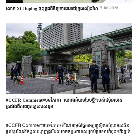
15-Jul-2026
លោក Xi Jinping ចុះត្រួតពិនិត្យការងារនៅក្រុងសៀងហៃ
#CCFR Comment#បទវិភាគ៖"យោធានិយមបែបថ្មី"របស់ជប៉ុនលាត
ត្រដាងពីភាពពុតត្បុតរបស់ខ្លួន
#CCFR Comment#បទវិភាគ៖កំណែទម្រង់ផ្នែកអេកូឡូស៊ីរបស់ប្រទេសចិន
ផ្តល់នូវផែនទីចង្អុលបង្ហាញផ្លូវដែលអាចចម្លងបានសម្រាប់ប្រទេសកំពុងអភិវឌ្ឍន៍