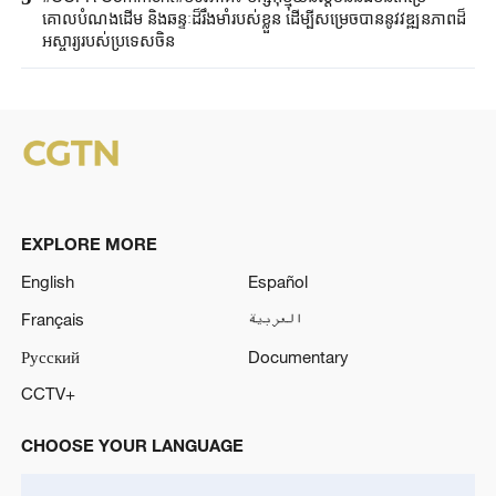
គោលបំណងដើម និងឆន្ទៈដ៏រឹងមាំរបស់ខ្លួន ដើម្បីសម្រេចបាននូវវឌ្ឍនភាពដ៏
អស្ចារ្យរបស់ប្រទេសចិន
EXPLORE MORE
English
Español
Français
العربية
Русский
Documentary
CCTV+
CHOOSE YOUR LANGUAGE