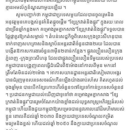
គ្មាន​អមល័ក្ខខ័ណ្ឌណាមួយឡើយ ។
សូម​បញ្ជាក់ថា កម្ពុជា​ជា​ប្រទេស​មួយ​ដែល​បាន​ចូល​រួមនិង​
អនុវត្ត​មុនគេ​បង្អស់​នូវ​គំនិត​ផ្តួច​ផ្តើម​ “ខ្សែ​ក្រវាត់​និ​ង​ផ្លូវ​” ក្នុ​ងរយៈពេល​
ជា​ច្រើន​ឆ្នាំ​កន្ល​ងម​ក​ គម្រោងរួម​គ្នា​​កសាង​“ខ្សែ​ក្រវាត់និងផ្លូវ​”ទទួល​បាន
ផ្លែ​ផ្កា​គួរ​ឱ្យ​​កត់​សម្គាល់ ។ តំបន់​សេដ្ឋកិច្ច​ពិសេស​ក្រុង​ព្រះ​សី​ហ​នុ​បាន​
ទាក់ទាញ​សហគ្រាស​និង​ស្ថាប័ន​អន្តរជាតិ​ចំនួនជាង​២រយ​ ដែល​​បាន​
បង្កើត​ឱ​កា​ស​ការងារ​ចំនួន​៣ម៉ឺន​២​ពាន់កន្លែង។ ផ្លូវល្បឿនលឿនក្រុង
ភ្នំពេញ -ក្រុងព្រះសីហនុ ដែល​ជា​ផ្លូវ​ល្បឿនលឿន​ទីមួយ​របស់ប្រទេស​
កម្ពុជា​បាន​បង្រួញពេលធ្វើ​ដំណើរ​ពី៥ម៉ោង​នៅ​កាល​ពីមុន​ មកនៅ
ត្រឹមតែ​មិន​ដល់​២ម៉ោង​ ។ អាកាសយានដ្ឋាន​អន្តរជាតិ​សៀមរាប​អង្គរ​
បាន​ជំរុញ​មុខ​របរទេសចរណ៍​កើន​ឡើង​យ៉ាង​ឆាប់រហ័ស គិត​រហូត​ដល់​
ចុង​ឆ្នាំ​មុន​ បាន​បើក​ខ្សែ​ហោះហើរ​ចំនួន​១៧ខ្សែ​ទៅកាន់ប្រទេសចំនួន​៨
។ ប្រជាជន​កម្ពុជា​យល់ឃើញជា​ទូ​ទៅ​ថា​ គម្រោង​រួម​គ្នា​កសាង​ “ខ្សែ​
ក្រវាត់និងផ្លូវ​”បាន​រួម​ចំណែក​យ៉ាង​ខ្លាំង​ដល់​យុទ្ធសាស្ត្រ​អភិ​វឌ្ឍ​ន៍​របស់
កម្ពុជា ហើយ​នឹង​ជួយកម្ពុជាឱ្យសម្រេចបាននូវគោលដៅដ៏មហិមារបស់
ខ្លួន ពោល​គឺដល់ឆ្នាំ ២០៣០ នឹងក្លាយជាប្រទេសចំណូលកម្រិត
មធ្យមនិងខ្ពស់ ហើយដល់ឆ្នាំ ២០​៥០ នឹងក្លាយជាប្រទេសចំណូល