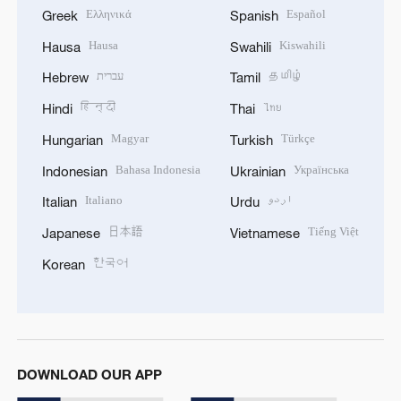
Ελληνικά
Español
Greek
Spanish
Hausa
Kiswahili
Hausa
Swahili
עברית
தமிழ்
Hebrew
Tamil
हिन्दी
ไทย
Hindi
Thai
Magyar
Türkçe
Hungarian
Turkish
Bahasa Indonesia
Українська
Indonesian
Ukrainian
Italiano
اردو
Italian
Urdu
日本語
Tiếng Việt
Japanese
Vietnamese
한국어
Korean
DOWNLOAD OUR APP