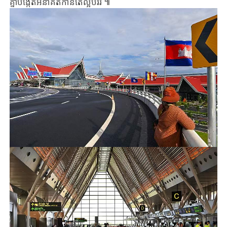
គ្នា​បង្កើត​អនាគត​កាន់តែល្អបវរ ៕