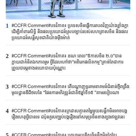
1
#CCFR Comment#បទវិភាគ៖ ប្រទេសចិនធ្វើការតបតវិញយ៉ាងខ្លាំងក្លា
ដើម្បីគាំពារសិទ្ធិ និងផលប្រយោជន៍ស្របច្បាប់របស់សហគ្រាសចិន និងផល
ប្រយោជន៍សន្តិសុខជាតិយ៉ាងម៉ឺងម៉ាត់
2
#CCFR Comment#បទវិភាគ៖ ខណៈពេល“ឱកាសចិន ២.០”បាន
ក្លាយជាគំនិតឯកភាពរួម អ្វីដែលហៅថា“អតិរេកផលិតកម្ម”គ្រាន់តែជាការ
ព្រួយបារម្ភខាងនយោបាយប៉ុណ្ណោះ
3
#CCFR Comment#បទវិភាគ៖ តើបណ្តាញទូរគមនាគមន៍ជំនាន់ថ្មីពង្រឹង
មូលដ្ឋានឌីជីថលនៃ “ផែនការអភិវឌ្ឍន៍ជាតិ៥ឆ្នាំទី១៥ ”តាមរបៀបណា
4
#CCFR​ Comment#​បទវិភាគ៖ក្រដាសគ្មានតម្លៃមួយសន្លឹកមិន​អាច​បង្ក
រឿង​ហេតុអ្វីបានទេ ជប៉ុន​គួរ​បញ្ឈប់បង្ករឿងនៅសមុទ្រចិនខាងត្បូងឥឡូវនេះ
5
#CCFR Comment#បទវិភាគ៖ បក្សកុម្មុយនីស្តចិននឹងមិនកែប្រែ