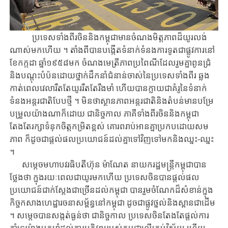
ប្រទេស​ទាំង​ពីរ​ចិននិង​កម្ពុជា​មាន​ចំណង​មិត្ត​ភាពដ៏​យូរ​លង់​​​
ណាស់​មក​ហើយ​ ។ តាំង​ពី​បាន​បង្កើត​ទំនាក់ទំនង​ការ​ទូត​ជា​ផ្លូវ​ការ​នៅ​
ខែ​កក្កដា ឆ្នាំ​១៩៥៨មក​ ចំណង​មេ​ត្រី​ភាព​ប្រពៃណី​ដែល​រួមគ្នាពូនជ្រំ
និងបណ្តុះបំប៉នដោយថ្នាក់ដឹកនាំជំនាន់ចាស់នៃប្រទេសទាំងពីរ​ ឆ្លង​
កាត់​ពេលវេលា​រឹតតែ​យូរ​រឹត​តែ​រឹងមាំ ហើយ​បាន​ក្លាយជា​គំរូ​នៃ​ទំនាក់
ទំនង​អន្តរជាតិ​បែប​ថ្មី​ ។ មិន​ថាស្ថានភាព​អន្តរជាតិ​និ​ងតំបន់មាន​បម្រែ
បម្រួល​យ៉ាង​ណាក៏​ដោយ ជា​និច្ច​កាល​ ភាគី​ទាំង​ពីរ​ចិននិង​កម្ពុជា​
តែងតែ​រក្សា​ទំនុក​ចិត្ត​កម្រិត​ខ្ពស់ គោរព​រាប់​អាន​គ្នា​ប្រកប​ដោយ​សម​
ភាព ក៏ដូចជា​​ផ្តល់​ផល​ប្រយោជន៍​ដល់​គ្នា​ទៅវិញទៅមក​និង​​ឈ្នះ-ឈ្នះ
។
សម្តេចមហាបវរធិបតីហ៊ុន ម៉ាណែត នាយករដ្ឋមន្ត្រីកម្ពុជាបាន​
ថ្លែង​ថា ក្នុង​រយៈពេល​ជា​យូរមកហើយ​ ប្រទេស​ចិន​បាន​ផ្តល់​ផល
ប្រយោជន៍ជាក់ស្តែង​ជាច្រើន​ដល់​កម្ពុជា បាន​រួម​ចំ​ណែក​ដ៏សំខាន់​ក្នុង​
កិច្ច​កសាង​ហេដ្ឋា​រចនា​សម័្ពន្ធ​នៅកម្ពុជា ដូចជា​ផ្លូវ​ថ្នល់និង​ស្ពាន​ជា​ដើម​
។ សម្តេចបាន​សង្កត់​ធ្ងន់​ថា ជានិច្ច​កាល ប្រទេស​ចិន​តែងតែ​​ផ្តល់​ការ​
គាំទ្រ​យ៉ាង​មុត​មាំ​ដល់​ការ​អភិវឌ្ឍ​របស់កម្ពុជា​លើ​គ្រប់វិស័យ​ ហើយ​