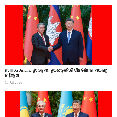
លោក Xi Jinping ជួបសន្ទនាជាមួយសម្តេចធិបតី ហ៊ុន ម៉ាណែត នាយករដ្ឋ
មន្ត្រីកម្ពុជា
17-Jul-2026