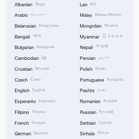
Shqip
ລາວ
Albanian
Lao
العربية
Bahasa Melayu
Arabic
Malay
Беларуская
Монгол
Belarusian
Mongolian
বাংলা
မြန်မာဘာသာ
Bengali
Myanmar
Български
नेपाली
Bulgarian
Nepali
ខ្មែរ
فارسی
Cambodian
Persian
Hrvatski
Polski
Croatian
Polish
Český
Português
Czech
Portuguese
English
پښتو
English
Pashto
Esperanto
Română
Esperanto
Romanian
Filipino
Русский
Filipino
Russian
Français
Српски
French
Serbian
Deutsch
සිංහල
German
Sinhala