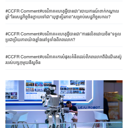
#CCFR Comment#បទវិភាគ៖ហេតុអ្វីបានជា"របាយការណ៍ពាក់កណ្តាល
ឆ្នាំ"នៃសេដ្ឋកិច្ចចិនក្លាយទៅជា"យុថ្កាស្ថិរភាព"សម្រាប់សេដ្ឋកិច្ចសកល?
#CCFR Comment#បទវិភាគ៖៖ហេតុអ្វីបានជា"ការផលិតដោយចិន"ទទួល
ប្រជាប្រិយភាពយ៉ាងខ្លាំងនៅទូទាំងពិភពលោក?
#CCFR Comment#បទវិភាគ៖ការបំផុសគំនិតដល់ពិភពលោកពីដំណើរតស៊ូ
របស់បក្សកុម្មុយនីស្តចិន