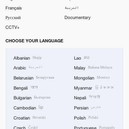
Français
العربية
Русский
Documentary
CCTV+
CHOOSE YOUR LANGUAGE
Shqip
ລາວ
Albanian
Lao
العربية
Bahasa Melayu
Arabic
Malay
Беларуская
Монгол
Belarusian
Mongolian
বাংলা
မြန်မာဘာသာ
Bengali
Myanmar
Български
नेपाली
Bulgarian
Nepali
ខ្មែរ
فارسی
Cambodian
Persian
Hrvatski
Polski
Croatian
Polish
Český
Português
Czech
Portuguese