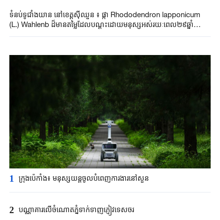
ទំនប់ទូជាំងយាន នៅខេត្តស៊ីឈួន ៖ ផ្កា Rhododendron lapponicum
(L.) Wahlenb ដ៏មានតម្លៃដែលបណ្តុះដោយមនុស្សអស់រយៈពេល២៩ឆ្នាំ
បានរីកជាលើកដំបូង
1
ក្រុងប៉េកាំង​៖ មនុស្សយន្ត​ចូលបំពេញ​ការងារនៅសួន​​
2
បណ្ណាគារលើចំណោតភ្នំទាក់ទាញភ្ញៀវទេសចរ