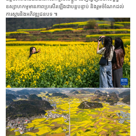
ឧស្សាហកម្មមាន​ភាព​ប្រសើរឡើងជា​បន្ត​បន្ទាប់​ និងរួម​ចំណែក​​ដល់​
ការ​ស្តារ​និង​អភិវឌ្ឍ​ជនបទ ៕