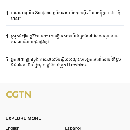
3
មណ្ឌលស្វយ័ត Sanjiang ភូមិភាគស្វយ័តក្វាងស៊ី៖ ព្រៃឫស្ស៊ីក្លាយជា “ភ្នំ
មាស”
4
ស្រុកAnjiខេត្តZhejiang៖ការធ្វើទេសចរណ៍វប្បធម៌នៅជនបទទទួលបាន
ការពេញនិយមក្នុងរដូវក្តៅ
5
អ្នកនាំពាក្យ​ក្រសួងការបរទេស​ចិនឆ្លើយសំណួរ​របស់​អ្នកសារព័ត៌មាន​អំពីខួប​
ទី៨១នៃ​ករណី​បំផ្ទុះនុយក្លេអ៊ែរ​នៅក្រុង ​Hiroshima ​
EXPLORE MORE
English
Español