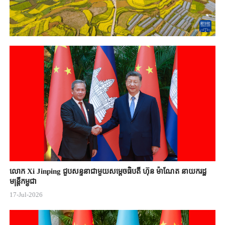
លោក Xi Jinping ជួបសន្ទនាជាមួយសម្តេចធិបតី ហ៊ុន ម៉ាណែត នាយករដ្ឋ
មន្ត្រីកម្ពុជា
17-Jul-2026