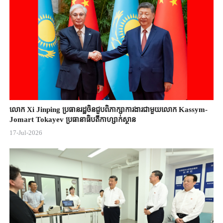
លោក Xi Jinping ប្រធានរដ្ឋចិន​ជួបពិភាក្សា​ការងារជាមួយ​លោក Kassym-
Jomart ​Tokayev ​ប្រធានាធិបតី​កាហ្សាក់ស្ថាន​
17-Jul-2026