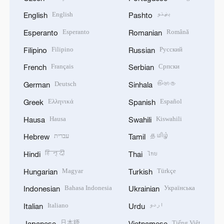
English
پښتو
English
Pashto
Esperanto
Română
Esperanto
Romanian
Filipino
Русский
Filipino
Russian
Français
Српски
French
Serbian
Deutsch
සිංහල
German
Sinhala
Ελληνικά
Español
Greek
Spanish
Hausa
Kiswahili
Hausa
Swahili
עברית
தமிழ்
Hebrew
Tamil
हिन्दी
ไทย
Hindi
Thai
Magyar
Türkçe
Hungarian
Turkish
Bahasa Indonesia
Українська
Indonesian
Ukrainian
Italiano
اردو
Italian
Urdu
日本語
Tiếng Việt
Japanese
Vietnamese