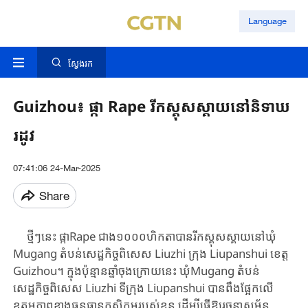
Language
ស្វែងរក
Guizhou៖ ផ្កា Rape រីកស្គុសស្គាយនៅនិទាឃ
រដូវ
07:41:06 24-Mar-2025
Share
ថ្មីៗ​នេះ ផ្កា​Rape ​ជាង១០០០ហិកតាបាន​រីក​ស្គុសស្គាយ​នៅ​ឃុំ
Mugang តំបន់​សេដ្ឋកិច្ច​ពិសេស Liuzhi ក្រុង Liupanshui ខេត្ត
Guizhou។ ក្នុងប៉ុន្មានឆ្នាំចុង​ក្រោយ​នេះ ឃុំ​Mu​gang តំបន់
សេដ្ឋកិច្ចពិសេស Liuzhi ទីក្រុង Liupanshui បាន​ពឹងផ្អែក​លើ​
ឧត្តមភាព​ខាង​ធន​ធានកសិកម្មរបស់ខ្លួន ដើម្បីធ្វើឱ្យរចនាសម្ព័ន្ធ