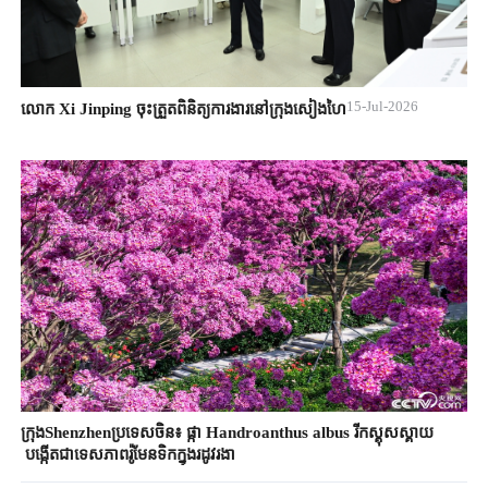
15-Jul-2026
លោក Xi Jinping ចុះត្រួតពិនិត្យការងារនៅក្រុងសៀងហៃ
ក្រុងShenzhenប្រទេស​ចិន៖ ផ្កា ​Handroanthus albus រីកស្គុសស្គាយ​
បង្កើតជា​ទេសភាព​រ៉ូមែនទិក​ក្នុង​រដូវរងា