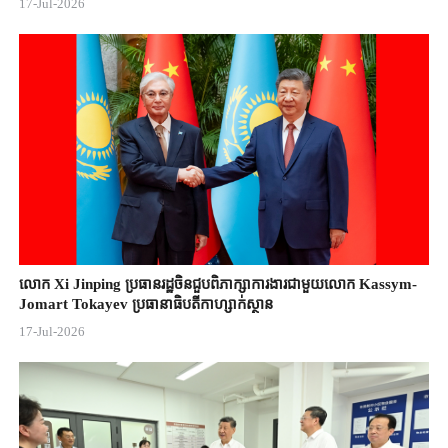
17-Jul-2026
លោក Xi Jinping ប្រធានរដ្ឋចិន​ជួបពិភាក្សា​ការងារជាមួយ​លោក Kassym-
Jomart ​Tokayev ​ប្រធានាធិបតី​កាហ្សាក់ស្ថាន​
17-Jul-2026