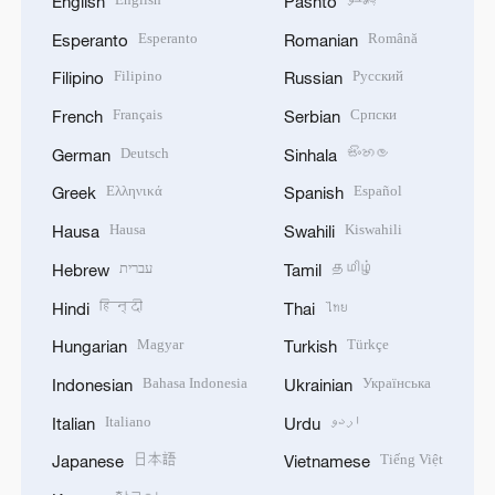
English
Pashto
Esperanto
Română
Esperanto
Romanian
Filipino
Русский
Filipino
Russian
Français
Српски
French
Serbian
Deutsch
සිංහල
German
Sinhala
Ελληνικά
Español
Greek
Spanish
Hausa
Kiswahili
Hausa
Swahili
עברית
தமிழ்
Hebrew
Tamil
हिन्दी
ไทย
Hindi
Thai
Magyar
Türkçe
Hungarian
Turkish
Bahasa Indonesia
Українська
Indonesian
Ukrainian
Italiano
اردو
Italian
Urdu
日本語
Tiếng Việt
Japanese
Vietnamese