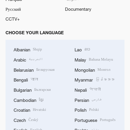
Русский
Documentary
CCTV+
CHOOSE YOUR LANGUAGE
Shqip
ລາວ
Albanian
Lao
العربية
Bahasa Melayu
Arabic
Malay
Беларуская
Монгол
Belarusian
Mongolian
বাংলা
မြန်မာဘာသာ
Bengali
Myanmar
Български
नेपाली
Bulgarian
Nepali
ខ្មែរ
فارسی
Cambodian
Persian
Hrvatski
Polski
Croatian
Polish
Český
Português
Czech
Portuguese
English
پښتو