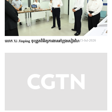
15-Jul-2026
លោក Xi Jinping ចុះត្រួតពិនិត្យការងារនៅក្រុងសៀងហៃ