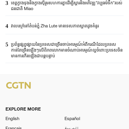
3
ខេត្តក្វាងទុងនិងក្វាងស៊ីរួមសហការគ្នាដើម្បីស្តារនិងអភិវឌ្ឍ"វប្បធម៌ទឹក"របស់
ជនជាតិ Miao
4
វាលស្មៅនៅតំបន់ភ្នំ Zha Lute មានទេសភាពស្អាតដូចគំនូរ
5
ប្រព័ន្ធផ្សព្វផ្សាយនៃប្រទេសជាច្រើនចាប់អារម្មណ៍អំពីករណីដែលប្រទេស
កាន់តែច្រើនឡើងៗលើពិភពលោកមានចំណាប់អារម្មណ៍ល្អចំពោះប្រទេសចិន
មានការកើនឡើងជាបន្តបន្ទាប់
EXPLORE MORE
English
Español
Français
العربية