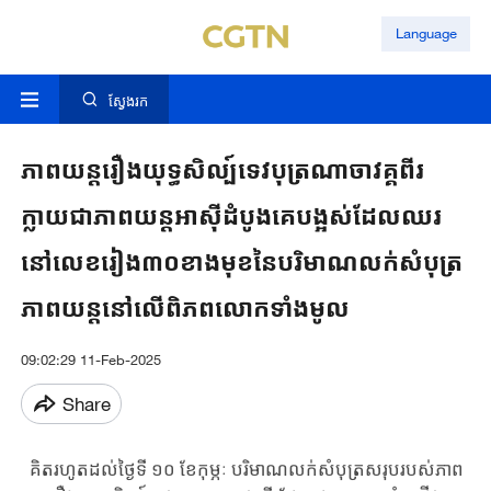
Language
ស្វែងរក
ភាពយន្តរឿងយុទ្ធសិល្ប៍ទេវបុត្រណាចាវគ្គពីរ
ក្លាយជាភាពយន្តអាស៊ីដំបូងគេបង្អស់ដែលឈរ
នៅលេខរៀង៣០ខាងមុខនៃបរិមាណលក់សំបុត្រ
ភាពយន្តនៅលើពិភពលោកទាំងមូល
09:02:29 11-Feb-2025
Share
គិត​រហូត​ដល់​ថ្ងៃទី ១០ ខែ​កុម្ភៈ បរិមាណ​លក់​សំបុត្រសរុប​របស់​ភាព​