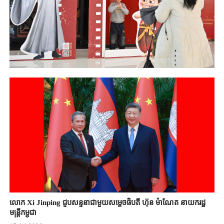
លោក Xi Jinping ជួបសន្ទនាជាមួយសម្តេចធិបតី ហ៊ុន ម៉ាណែត នាយករដ្ឋ
មន្ត្រីកម្ពុជា