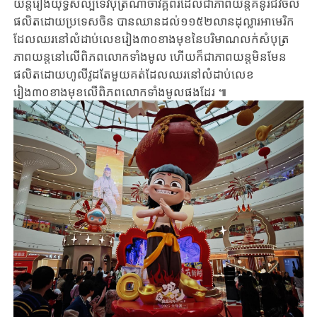
យន្ត​រឿង​យុទ្ធសិល្ប៍ទេវបុត្រណាចាវគ្គពីរដែល​ជាភាពយន្តគំនូរជីវចល
ផលិត​ដោយ​ប្រទេស​ចិន​ បានឈានដល់១១៥២លាន​ដុល្លារអាមេរិក​ ​
ដែល​ឈរ​នៅ​លំដាប់​លេខ​រៀង​៣០​ខាង​មុខ​នៃ​​បរិមាណ​​លក់​សំបុត្រ​
ភាពយន្ត​នៅលើ​ពិភពលោកទាំង​មូល​ ហើយ​​ក៏ជា​ភាពយន្ត​មិន​មែន​
ផលិត​ដោយ​ហូលីវូដ​តែ​មួ​យគត់​ដែល​ឈរនៅលំដាប់លេខ
រៀង៣០ខាងមុខលើ​ពិភពលោកទាំង​មូល​ផង​ដែរ ៕