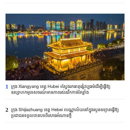
1
ក្រុង Xiangyang ខេត្ត Hubei ៖ស្វែងរកធាតុផ្សំវប្បធម៌ដើម្បីធ្វើឱ្យ
ឧស្សាហកម្មទេសចរណ៍មានភាពរស់រវើកកាន់តែខ្លាំង
2
ក្រុង Shijiazhuang ខេត្ត Hebei ៖បណ្ណាល័យនៅក្នុងសួនឧទ្យានធ្វើឱ្យ
ប្រជាជនទទួលបានបទពិសោធអំណានថ្មី