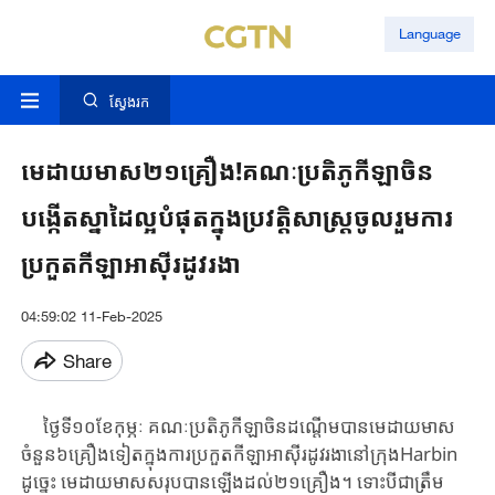
Language
ស្វែងរក
មេដាយមាស២១គ្រឿង!គណៈប្រតិភូកីឡាចិន
បង្កើតស្នាដៃល្អបំផុតក្នុងប្រវត្តិសាស្រ្តចូលរួមការ
ប្រកួតកីឡាអាស៊ីរដូវរងា
04:59:02 11-Feb-2025
Share
ថ្ងៃ​ទី​១០​ខែ​កុម្ភៈ គណៈប្រតិភូ​កីឡា​ចិន​ដណ្តើម​បាន​មេដាយ​មាស​
ចំនួន​៦​គ្រឿង​ទៀ​ត​ក្នុង​ការ​ប្រកួត​កីឡា​អាស៊ី​រដូវ​រងា​នៅ​ក្រុងHarbin
ដូច្នេះ មេដាយមាស​សរុប​បាន​ឡើង​ដល់​២១​គ្រឿង។ ទោះ​បី​ជា​ត្រឹម​​