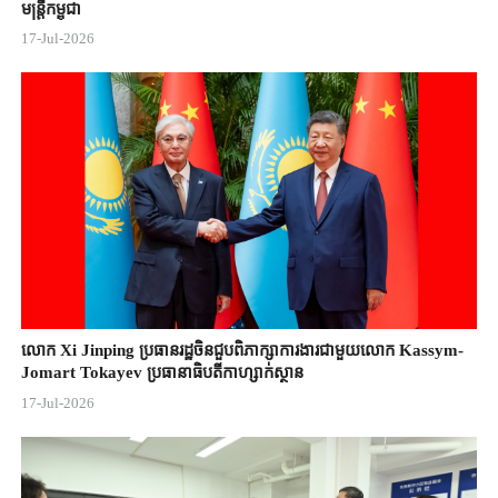
មន្ត្រីកម្ពុជា
17-Jul-2026
លោក Xi Jinping ប្រធានរដ្ឋចិន​ជួបពិភាក្សា​ការងារជាមួយ​លោក Kassym-
Jomart ​Tokayev ​ប្រធានាធិបតី​កាហ្សាក់ស្ថាន​
17-Jul-2026