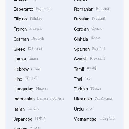
Esperanto
Română
Esperanto
Romanian
Filipino
Русский
Filipino
Russian
Français
Српски
French
Serbian
Deutsch
සිංහල
German
Sinhala
Ελληνικά
Español
Greek
Spanish
Hausa
Kiswahili
Hausa
Swahili
עברית
தமிழ்
Hebrew
Tamil
हिन्दी
ไทย
Hindi
Thai
Magyar
Türkçe
Hungarian
Turkish
Bahasa Indonesia
Українська
Indonesian
Ukrainian
Italiano
اردو
Italian
Urdu
日本語
Tiếng Việt
Japanese
Vietnamese
한국어
Korean