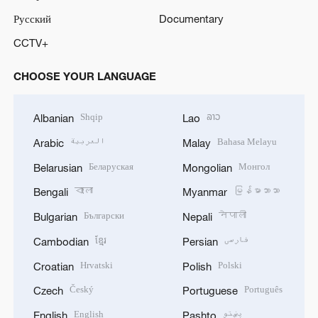
Русский
Documentary
CCTV+
CHOOSE YOUR LANGUAGE
Shqip
ລາວ
Albanian
Lao
العربية
Bahasa Melayu
Arabic
Malay
Беларуская
Монгол
Belarusian
Mongolian
বাংলা
မြန်မာဘာသာ
Bengali
Myanmar
Български
नेपाली
Bulgarian
Nepali
ខ្មែរ
فارسی
Cambodian
Persian
Hrvatski
Polski
Croatian
Polish
Český
Português
Czech
Portuguese
English
پښتو
English
Pashto