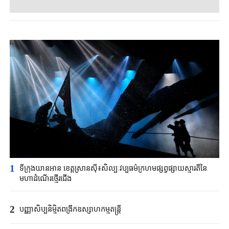
1
ទីក្រុង​យានអាន ​ខេត្តស្រានស៊ី៖​សិល្បៈវប្បធម៌ក្រហម​ផ្សព្វផ្សាយស្មារតីនៃ​
មហាដំណើរ​ថ្មើរជើង​
2
បញ្ញាសិប្បនិម្មិត​ពង្រីក​​ឧស្សាហកម្ម​តន្ត្រី​