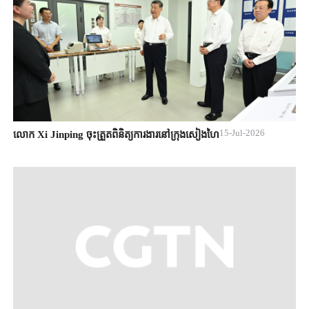
15-Jul-2026
លោក Xi Jinping ចុះត្រួតពិនិត្យការងារនៅក្រុងសៀងហៃ