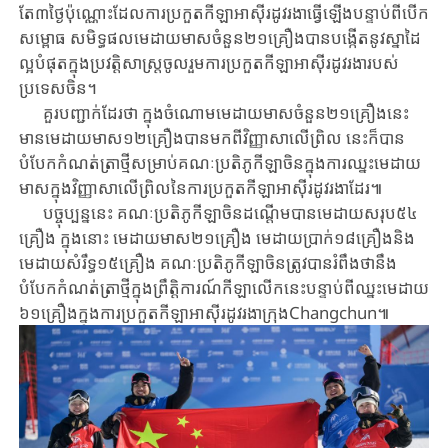
តែ៣​ថ្ងៃ​ប៉ុ​ណ្ណោះដែល​ការ​ប្រកួត​កីឡា​អាស៊ី​រដូវ​រងា​ធ្វើ​ឡើង​បន្ទា​ប់​ពី​បើក​
សម្ពោធ សមិទ្ធផល​មេដាយ​មាស​ចំនួន​២១​គ្រឿង​បាន​បង្កើត​នូវ​ស្នាដៃ​
ល្អ​បំផុត​
ក្នុង​ប្រ​វត្តិ​សាស្រ្ត​ចូល​រួម​ការ​ប្រកួត​កីឡា​អាស៊ី​រដូវ​រងារបស់​
ប្រទេស​ចិន។
គួរ​បញ្ជាក់​ដែរថា ក្នុង​ចំណោម​មេដាយ​មាស​ចំនួន​២១​គ្រឿង​នេះ
មាន​មេដាយ​មាស​១២​គ្រឿង​បាន​មក​ពី​វិញ្ញាសា​លើ​ព្រិល នេះ​ក៏​បាន
បំបែក​កំណត់ត្រាថ្មី​សម្រាប់​គណៈប្រតិភូ​កី​ឡា​ចិនក្នុងការឈ្នះមេដាយ
មាសក្នុងវិញ្ញាសាលើព្រិលនៃ​ការ​ប្រកួត​កីឡា​អាស៊ី​រដូវ​រងា​ដែរ៕
បច្ចុប្បន្ននេះ គណៈប្រតិភូ​កីឡា​ចិន​ដណ្តើម​បាន​មេដាយ​សរុប​៥៤​
គ្រឿង ក្នុង​នោះ មេ​ដាយ​មាស​២១​គ្រឿង មេដាយ​ប្រាក់​១៨​គ្រឿង​និង​
មេដាយ​សំរឹទ្ធ​១៥​គ្រឿង គណៈប្រតិភូ​កីឡា​ចិនត្រូវ​បាន​រំពឹង​ថា​នឹង​
បំបែក​កំណត់​ត្រា​ថ្មីក្នុង​ព្រឹត្តិការណ៍​កីឡា​លើក​នេះ​បន្ទាប់​ពី​ឈ្នះ​មេដាយ​
៦១​គ្រឿង​ក្នុង​ការ​ប្រកួត​កីឡា​អាស៊ី​រដូវ​រងា​ក្រុង​Changchun៕