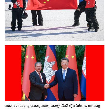
លោក Xi Jinping ជួបសន្ទនាជាមួយសម្តេចធិបតី ហ៊ុន ម៉ាណែត នាយករដ្ឋ