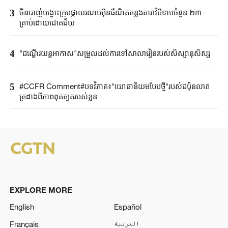
3
ចិនបាញ់បង្ហោះ​ក្រុម​ផ្កាយរណប​​អ៊ីនធឺណិត​គន្លងតារាវិថីទាប​ចំនួន ២៣
គ្រាប់ដោយ​ជោគជ័យ​
4
"ជណ្តើរយន្ត​អាកាស"​សម្រួលដល់ការទៅ​សាលារៀន​របស់​សិស្សានុសិស្ស​​
5
#CCFR Comment#បទវិភាគ៖"យោធានិយមបែបថ្មី"របស់ជប៉ុនលាត
ត្រដាងពីភាពពុតត្បុតរបស់ខ្លួន
EXPLORE MORE
English
Español
Français
العربية