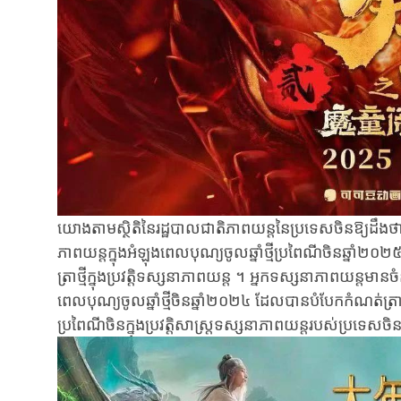
យោងតាមស្ថិតិ​នៃ​រដ្ឋបាល​ជាតិ​ភាព​យន្ត​នៃ​ប្រទេស​ចិន​ឱ្យ​ដឹងថ
ភាពយន្តក្នុងអំឡុងពេល​បុណ្យចូលឆ្នាំថ្មីប្រពៃណីចិនឆ្នា
ត្រាថ្មីក្នុងប្រវត្តិទស្សនាភាពយន្ត ។ ​​អ្នក​ទស្សនាភាព​យន្ត​មានច
ពេល​បុណ្យ​ចូល​ឆ្នាំ​ថ្មី​​ចិនឆ្នាំ​២០២៤​ ដែល​បាន​បំបែក​កំណត់ត្រាន
ប្រពៃណី​ចិន​ក្នុង​ប្រវត្តិសាស្រ្តទស្សនា​ភាព​យន្ត​របស់​ប្រទេស​ចិ