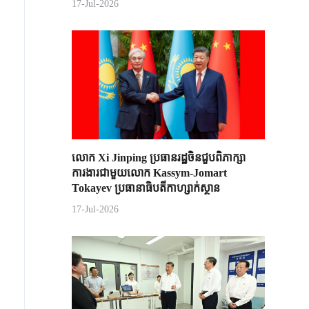
17-Jul-2026
លោក Xi Jinping ប្រធានរដ្ឋចិន​ជួបពិភាក្សា​
ការងារជាមួយ​លោក Kassym-Jomart ​
Tokayev ​ប្រធានាធិបតី​កាហ្សាក់ស្ថាន​
17-Jul-2026