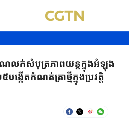
ណលក់​សំបុត្រ​ភាព​យន្ត​ក្នុង​អំឡុង​
៥​បង្កើត​កំណត់​ត្រា​ថ្មីក្នុងប្រវត្តិ