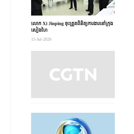
លោក Xi Jinping ចុះត្រួតពិនិត្យការងារនៅក្រុង
សៀងហៃ
15-Jul-2026