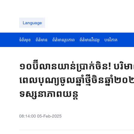
Language
ទំព័រមុខ
ព័ត៌មាន
ព័ត៌មានរូបភាព
ព័ត៌មានវីដេអូ
បទវិភាគ
១០ប៊ីលានយាន់​ប្រាក់​ចិន​! បរិមា
ពេល​បុណ្យ​ចូល​ឆ្នាំ​ថ្មី​ចិន​ឆ្នាំ​២០២
ទស្សនាភាពយន្ត​
08:14:00 05-Feb-2025