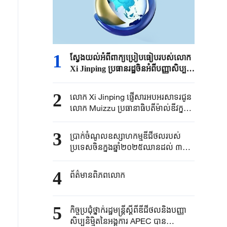
1
ស្វែងយល់អំពីពាក្យប្រៀបធៀបរបស់លោក
Xi Jinping ប្រធានរដ្ឋចិនអំពីបញ្ញាសិប្ប
និម្មិត ថាជា“សេះដែលអាចរត់បានមួយពាន់
ម៉ាយ“
2
លោក Xi Jinping ​ផ្ញើសារអបអរសាទរជូន
លោក Muizzu ប្រធានាធិបតីម៉ាល់ឌីវ​ក្នុង
ឱកាសខួបលើកទី ៦១ នៃទិវាឯករាជ្យជាតិ
របស់ប្រទេសម៉ាល់ឌីវ
3
ប្រាក់ចំណូលឧស្សាហកម្មឌីជីថលរបស់
ប្រទេសចិនក្នុងឆ្នាំ២០២៥​ឈានដល់ ៣៩,៦
ទ្រី​លានយាន់ប្រាក់ចិន​
4
ព័ត៌មានពិភពលោក
5
កិច្ចប្រជុំ​ថ្នាក់​រដ្ឋមន្ត្រីស្តីពី​ឌីជីថល​និងបញ្ញា
សិប្បនិម្មិតនៃអង្គការ​ APEC បាន