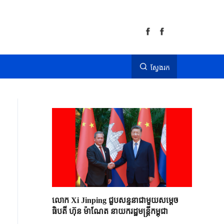
ស្វែងរក
លោក Xi Jinping ជួបសន្ទនាជាមួយសម្តេច
ធិបតី ហ៊ុន ម៉ាណែត នាយករដ្ឋមន្ត្រីកម្ពុជា