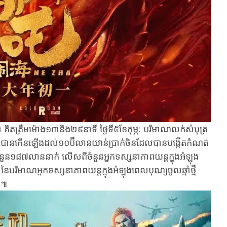
ា​ គិតត្រឹមម៉ោង១៣និង​២៩​នាទី​ ថ្ងៃ​ទី​៥​ខែ​កុម្ភៈ បរិមាណលក់សំបុត្រ
ំ២០២៥បានកើនឡើងដល់១០ប៊ីលានយាន់​ប្រាក់​ចិនដែលបានបង្កើតកំណត់
ំនួន​១៨៧​លាន​នាក់​ ​លើស​ពី​ចំនួនអ្នក​ទស្សនា​ភាព​យន្ត​ក្នុង​អំឡុង​
ៃ​បរិមាណ​អ្នក​ទស្សនាភាព​យន្ត​ក្នុង​អំឡុង​ពេល​បុណ្យ​ចូល​ឆ្នាំ​ថ្មី​
ន​៕