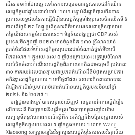
ដើរតាមមាគ៌ាដែល​ឆ្ពោះទៅរក​ការ​សម្រេចបាននូវគោលដៅកំណើន​
សេដ្ឋកិច្ច​នៅឆ្នាំនេះ​ជាលំដាប់ ​"។ល។ ​បន្ទាប់ពី​រដ្ឋាភិបាលចិន​បាន
ប្រកាស​លទ្ធផល​នៃ​ការ​ធ្វើ​ជំរឿន​សេដ្ឋកិច្ច​ទូទាំងប្រទេសចិន​លើកទី ​៥ ​
កាលពី​ថ្ងៃ​ទី ​២៦ ​ខែធ្នូ ​ប្រព័ន្ធ​សារព័ត៌មាន​បរទេស​ជា​ច្រើន​បានវាយ
តម្លៃយ៉ាងសកម្មចំពោះការនេះ ​។ ​ទិន្នន័យបង្ហាញ​ថា ​GDP ​របស់​
ប្រទេស​ចិន​ក្នុងឆ្នាំ​ ២០២៣ ​មានចំនួនជិត ​១៣០ ​ទ្រីលានយាន់
ប្រាក់ចិន​ដែល​ទំហំ​សេដ្ឋកិច្ច​សរុប​បានជាប់ចំណាត់ថ្នាក់ទី២លើ
ពិភពលោក ​។ ​ក្នុងរយៈពេល ​៥ ​ឆ្នាំ​ចុង​ក្រោយ​នេះ ​អត្រា​រួម​ចំណែក
របស់ចិន​ចំពោះកំណើន​សេដ្ឋកិច្ច​ពិភពលោក
គិត
​ជាមធ្យមគឺ ​ប្រហែល ​
៣០ ​ភាគរយ​ដែល​បាន​ក្លាយជា​ប្រភពកំណើន​ដ៏​ធំបំផុត​សម្រាប់​ការ
អភិវឌ្ឍ​សេដ្ឋកិច្ច​សកល ​។ ​នៅ​ថ្ងៃ​ដដែល ​ធនាគារពិភពលោកបាន​
ដំឡើង​ការប៉ាន់ប្រមាណ​ចំពោះ​កំណើន​សេដ្ឋកិច្ច​របស់​ចិន​នៅ​ឆ្នាំ ​
២០២៤ ​និង ​២០២៥ ​។
មជ្ឈដ្ឋានខាងក្រៅបានសម្គាល់ឃើញថា ​លទ្ធផលនៃការធ្វើជំរឿន
លើកនេះ ​គឺ ​ពិត​ប្រាកដ​និង​ត្រឹមត្រូវ ​ដែល​បាន​ឆ្លុះបញ្ចាំង​យ៉ាង
សត្យានុម័ត​នូវ​សភាពការណ៍​ស្តីពី​ការ​អភិវឌ្ឍ​និង​បម្រែ​បម្រួល​របស់​
សេដ្ឋកិច្ច​ចិន​ក្នុង​រយៈពេល​ ៥ ​ឆ្នាំកន្លងមកនេះ ​។ ​លោក ​Wang ​
Xiaosong ​សាស្រ្តាចារ្យនៃវិទ្យាស្ថានសេដ្ឋកិច្ច​នៃសាកលវិទ្យាល័យ