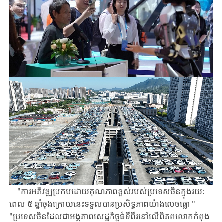
"ការអភិវឌ្ឍប្រកបដោយគុណភាពខ្ពស់របស់ប្រទេសចិនក្នុងរយៈ
ពេល ​៥ ​ឆ្នាំចុងក្រោយ​នេះ​ទទួលបានប្រសិទ្ធភាព​យ៉ាងលេចធ្លោ ​" ​
"ប្រទេសចិនដែលជាអង្គភាពសេដ្ឋកិច្ចធំទីពីរ​នៅ​លើ​ពិភពលោក​កំពុង