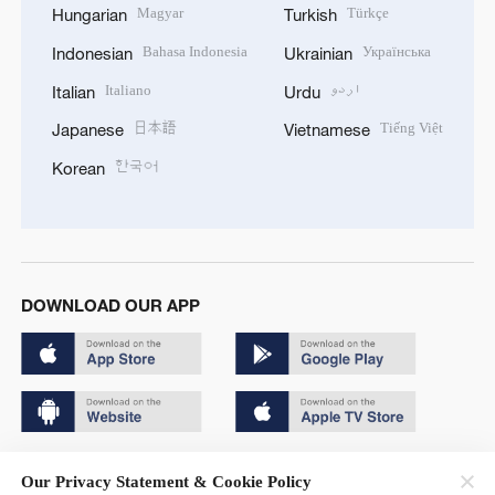
Magyar
Türkçe
Hungarian
Turkish
Bahasa Indonesia
Українська
Indonesian
Ukrainian
Italiano
اردو
Italian
Urdu
日本語
Tiếng Việt
Japanese
Vietnamese
한국어
Korean
DOWNLOAD OUR APP
Copyright © 2024 CGTN.
Our Privacy Statement & Cookie Policy