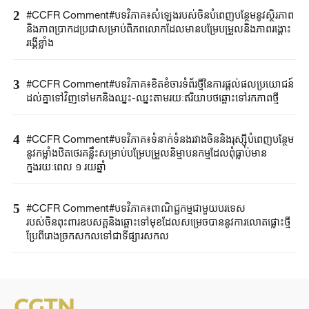
2
#CCFR Comment#បទវិភាគ៖សំឡេងរបស់ចិនបំពេញបន្ថែមនូវស្ថិរភាព
និងភាពប្រាកដប្រជាសម្រាប់ពិភពលោកដែលមានបម្រែបម្រួលនិងភាពរង្គោះ
រង្គើខ្លាំង
3
#CCFR Comment#បទវិភាគ៖ខិតខំចារទំព័រថ្មីនៃការផ្តល់ផលប្រយោជន៍
ដល់គ្នាទៅវិញទៅមកនិងឈ្នះ-ឈ្នះតាមរយៈឥរិយាបថឆ្ពោះទៅរកភាពថ្មី
4
#CCFR ​Comment#បទវិភាគ៖​ទំនាក់ទំនងរវាងចិន​និង​រុស្ស៊ី​បំពេញបន្ថែម​
នូវ​កម្លាំងឋិតថេរ​គន្លឹះ​សម្រាប់​បម្រែបម្រួល​និម្មាប​នកម្ម​ដែលពុំធ្លាប់មាន
ក្នុងរយៈពេល ​១ ​រយឆ្នាំ
5
#CCFR Comment#បទវិភាគ៖ពាណិជ្ជកម្មជាមួយបរទេស
របស់ចិនពុះពារឧបសគ្គនិងឆ្ពោះទៅមុខដែលសម្រេចបាននូវការលោតផ្លោះថ្មី
ប្រែពីរោងច្រកសកលទៅជាទីផ្សារសកល