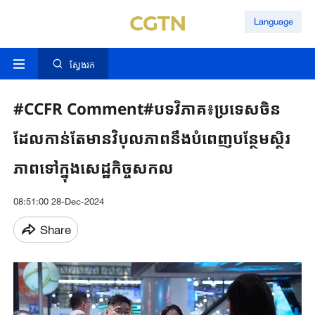
Language
ស្វែងរក
#CCFR Comment#បទវិភាគ៖ប្រទេសចិន
ដែលកាន់តែមានវិបុលភាពនឹងបំពេញបន្ថែមស្ថិរ
ភាពទៅក្នុងសេដ្ឋកិច្ចសកល
08:51:00 28-Dec-2024
Share