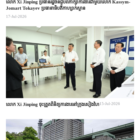
លោក Xi Jinping ប្រធានរដ្ឋចិន​ជួបពិភាក្សា​ការងារជាមួយ​លោក Kassym-
Jomart ​Tokayev ​ប្រធានាធិបតី​កាហ្សាក់ស្ថាន​
17-Jul-2026
15-Jul-2026
លោក Xi Jinping ចុះត្រួតពិនិត្យការងារនៅក្រុងសៀងហៃ