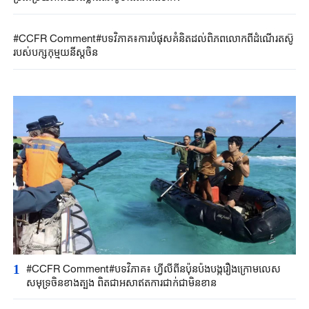
#CCFR Comment#បទវិភាគ៖ការបំផុសគំនិតដល់ពិភពលោកពីដំណើរតស៊ូ
របស់បក្សកុម្មុយនីស្តចិន
1
#CCFR Comment#បទវិភាគ៖ ហ្វីលីពីនប៉ុនប៉ងបង្ករឿងក្រោមលេស
សមុទ្រចិនខាងត្បូង ពិតជាអសាឥតការជាក់ជាមិនខាន