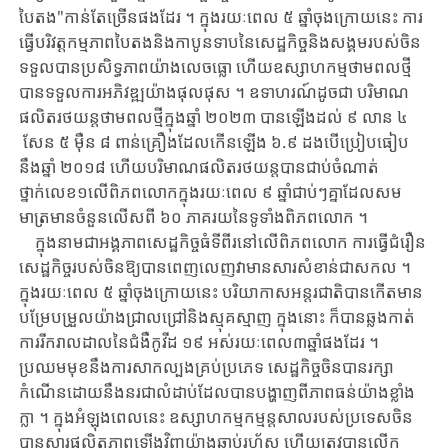
បៃតង"កាន់តែច្រើន
ផងដែរ
​ ​។ ​ក្នុងរយៈពេល ​៥ ​ឆ្នាំចុងក្រោយនេះ ​ការ
ធ្វើបរិវត្តកម្មភាព​បៃ​តង​និង​កាបូនទាប​នៃ​សេដ្ឋកិច្ច​និង​សង្គម​របស់ចិន​
ទទួលបានប្រសិទ្ធភាព​យ៉ាងលេចធ្លោ ​ហើយ​ឧស្សាហកម្ម​ថាមពលថ្មី​
បានទទួលការអភិវឌ្ឍយ៉ាងផុលផុស ​។ ​ឧទាហរណ៍ដូចជា ​បរិមាណ​
ផលិតរថយន្ត
ថាមពល
ថ្មី​ក្នុង​ឆ្នាំ​ ២០២៣ ​បាន​ឡើងដល់​ ៩ ​លាន ​៤​
សែន ​៥ ​ម៉ឺន ​៨ ​ពាន់​គ្រឿង​ដែល​កើនឡើង ៦
.
៩ ​ដង​បើ​ប្រៀប​ធៀប​
នឹងឆ្នាំ​ ២០១៨ ​ហើយ​បរិមាណផលិតរថយន្ត​បាន​ជាប់ចំណាត់
ថ្នាក់លេខ១លើពិភពលោក​ក្នុងរយៈពេល ​៩ ​ឆ្នាំជាប់ៗគ្នា​ដែលសម
មាត្រ​មាន​ចំនួន​លើសពី ​៦០ ​ភាគរយ​នៃ​ទូទាំងពិភពលោក ​។
ក្នុងនាមជាអង្គភាពសេដ្ឋកិច្ចធំទីពីរ​នៅ​លើ​ពិភពលោក ​ការធ្វើជំរឿន
សេដ្ឋកិច្ច​របស់​ចិន​ឱ្យ​បាន​ពេញលេញ​វាមានសារសំខាន់ជាសកល ​។ ​
ក្នុងរយៈពេល ​៥ ​ឆ្នាំចុងក្រោយនេះ ​បរិយាកាស​អន្តរជាតិ​បាន​កើតមាន​
បម្រែបម្រួល​យ៉ាងជ្រាលជ្រៅ​និង​ស្មុគស្មាញ ​ក្នុង​នោះ ​ក៏​បានឆ្លងកាត់​
ការរីករាលដាល​នៃ​ជំងឺកូវីដ ​១៩ ​អស់រយៈពេល៣ឆ្នាំ​ផងដែរ ​។ ​
ប្រឈម​មុខ​នឹង​ការសាកល្បង​គ្រប់ប្រភេទ ​សេដ្ឋកិច្ច​ចិន​បាន​រក្សា​
កំណើន​ដោយ​នឹងនរ​ជាលំដាប់​ដែល​បាន​បង្ហាញ​ពី​ភាពធន់យ៉ាងខ្លាំង
ក្លា ​។ ​ក្នុងអំឡុងពេលនេះ ​ឧស្សាហកម្ម​កម្មន្តសាល​របស់​ប្រទេសចិន​
បាន​ស្តារ​ផលិត
ភាព
​ឡើងវិញ​យ៉ាងឆាប់រហ័ស ​ហើយ​ត្រូវ​បាន​លើក