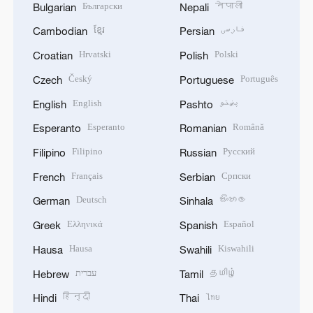
Български
नेपाली
Bulgarian
Nepali
ខ្មែរ
فارسی
Cambodian
Persian
Hrvatski
Polski
Croatian
Polish
Český
Português
Czech
Portuguese
English
پښتو
English
Pashto
Esperanto
Română
Esperanto
Romanian
Filipino
Русский
Filipino
Russian
Français
Српски
French
Serbian
Deutsch
සිංහල
German
Sinhala
Ελληνικά
Español
Greek
Spanish
Hausa
Kiswahili
Hausa
Swahili
עברית
தமிழ்
Hebrew
Tamil
हिन्दी
ไทย
Hindi
Thai