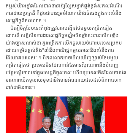
កម្ពស់​យ៉ាងខ្លាំង​ដែល​បាន​ធានាឱ្យខ្សែសង្វាក់ផ្គត់ផ្គង់សកល​ដំណើរ​
ការ​ដោយប្រក្រតី ​ក៏ដូចជា​បានរួមចំណែក​យ៉ាងធំធេង​ក្នុង​
ការ
លំនឹង​
សេដ្ឋកិច្ច​ពិភពលោក ​។
ជំនឿចិត្តបែបនេះ
កំពុងត្រូវបានបង្កើន
ថែមមួយ​កម្រិតទៀត​ ​
ពោលគឺ ​សន្និសីទ​ការងារ​សេដ្ឋកិច្ច​មជ្ឈិមចិន​ឆ្នាំនេះ​បានលើកឡើង
យ៉ាងច្បាស់លាស់ថា ​គួរ​ពង្រីក​ការ​បើក​ទូលាយ​ចំពោះបរទេស​ប្រកប
ដោយកម្រិតខ្ពស់​និង​"លំនឹងពាណិជ្ជកម្ម​បរទេស​និង​លំនឹង​ការ
វិនិយោគ​បរទេស" ​។ ​ពិភពលោក​អាចមើល​ឃើញច្បាស់​ថែម​មួយ​
កម្រិត​ទៀតថា ​ប្រទេស​ចិន​ដែល​កាន់តែមានវិបុលភាព​នឹង​បំពេញ
បន្ថែម​ស្ថិរភាព​ទៅក្នុង​សេដ្ឋកិច្ច​សកល ​ហើយ​ប្រទេសចិន​ដែល​កាន់តែ​
មានភាពបើកទូលាយ​
មុខជា
នឹង
មានអំណោយផលដល់
​ពិភពលោក​
ជាក់​ជា​មិ​ន​ខាន
​៕​