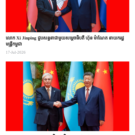
លោក Xi Jinping ជួបសន្ទនាជាមួយសម្តេចធិបតី ហ៊ុន ម៉ាណែត នាយករដ្ឋ
មន្ត្រីកម្ពុជា
17-Jul-2026