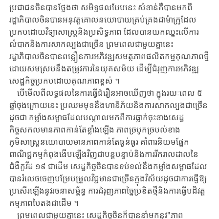
ប្រជាជនចិន​បាន​ថ្លែង​ថា ​សមិទ្ធផលបែបនេះ ​សំខាន់គឺបានមកពី​
រដ្ឋាភិបាលចិន​បាន​អនុវត្ត​គោលនយោ​បាយ​គ្រប់គ្រង​ជា​ម៉ាក្រូ​ដែល​
ប្រកបដោយ​វិទ្យាសាស្ត្រនិងប្រសិទ្ធភាព ​ដែលបាន​យក​ឈ្នះ​លើ​ការ
លំបាកនិងការសាកល្បងជាច្រើន ​ព្រមពេលជាមួយគ្នានេះ ​
រដ្ឋាភិបាលចិន​បាន​ពន្លឿន​ការអភិវឌ្ឍសមត្ថភាពផលិតកម្មគុណភាពថ្មី​
ដោយ
សមស្របនឹងតម្រូវការនៃយុគសម័យ ​ដើម្បី​ជំរុញ​ការអភិវឌ្ឍ
សេដ្ឋកិច្ច​ប្រកបដោយ​គុណភាពខ្ពស់ ​។
បើ​មើលពី​លទ្ធផល​នៃ​ការធ្វើ​ជំរឿន​អាចឃើញថា ​ក្នុងរយៈពេល ​៥ ​
ឆ្នាំ​ចុងក្រោយនេះ ​ប្រឈម​មុខ​នឹង​ហានិភ័យ​និង​ការសាកល្បងជាច្រើន ​
ដូចជា ​កម្លាំងសម្ពាធ​ដែល​បណ្តាល​មក​ពី​ការធ្លាក់ចុះ​ខាង​សេដ្ឋ
កិច្ចសកល​មានភាព​កាន់តែខ្លាំងឡើង ​ភាពច្របូកច្របល់​ខាង​
ភូមិសាស្ត្រ​នយោបាយ​មានភាពកាន់តែធ្ងន់ធ្ងរ ​គាំពារនិយម​ផ្នែក​
ពាណិជ្ជកម្ម​កំពុងងើប​ឡើង​វិញ​ជាបន្ត​បន្ទាប់​និង​ការរីករាលដាល​នៃ​
ជំងឺកូវីដ ​១៩ ​ជាដើម ​សេដ្ឋកិច្ច​ចិន​បាន​ទប់ទល់​នឹង​កម្លាំង​សម្ពាធ​ដែល​
បានរំលេចចេញ​បម្រែបម្រួលវិជ្ជមាន​ជា​ច្រើនក្នុង​វិស័យ​ដូច​ជា​ការ​ធ្វើឱ្យ
ប្រសើរឡើង​នូវ​រចនាសម្ព័ន្ធ ​ការ​ជំរុញ​ភាព​ច្នៃ​ប្រឌិតថ្មី​និង​ការ​ធ្វើបដិវត្ត
កម្ម
ភាព
បៃតង​ជាដើម ​។
ព្រមពេលជាមួយគ្នានេះ ​សេដ្ឋកិច្ច​ចិន​
ក៏បាន
នាំមកនូវ"ភាព