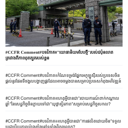
#CCFR Comment#បទវិភាគ៖"យោធានិយមបែបថ្មី"របស់ជប៉ុនលាត
ត្រដាងពីភាពពុតត្បុតរបស់ខ្លួន
#CCFR Comment#បទវិភាគ៖កំណែទម្រង់ផ្នែកអេកូឡូស៊ីរបស់ប្រទេសចិន
ផ្តល់នូវផែនទីចង្អុលបង្ហាញផ្លូវដែលអាចចម្លងបានសម្រាប់ប្រទេសកំពុងអភិវឌ្ឍន៍
#CCFR Comment#បទវិភាគ៖ហេតុអ្វីបានជា"របាយការណ៍ពាក់កណ្តាល
ឆ្នាំ"នៃសេដ្ឋកិច្ចចិនក្លាយទៅជា"យុថ្កាស្ថិរភាព"សម្រាប់សេដ្ឋកិច្ចសកល?
#CCFR Comment#បទវិភាគ៖៖ហេតុអ្វីបានជា"ការផលិតដោយចិន"ទទួល
ប្រជាប្រិយភាពយ៉ាងខ្លាំងនៅទូទាំងពិភពលោក?