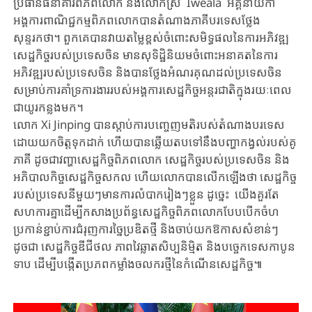
ប្រធានធនាគារពិភពលោក និងលោកស្រី
Iweala
​​
អគ្គនាយិកា
អង្គការពាណិជ្ជកម្មពិភពលោកបានតំណាងភាគីបរទេសថ្លែង
សុន្ទរកថា។ ពួកគេបានវាយតម្លៃខ្ពស់ចំពោះសមិទ្ធផលនៃការអភិវឌ្ឍ
សេដ្ឋកិច្ចរបស់ប្រទេសចិន មានសុទិដ្ឋិនិយមចំពោះអនាគតនៃការ
អភិវឌ្ឍរបស់ប្រទេសចិន និងបានថ្លែងអំណរគុណដល់ប្រទេសចិន
សម្រាប់ការគាំទ្រការងាររបស់អង្គការសេដ្ឋកិច្ចអន្តរជាតិក្នុងរយៈពេល
ជាយូរកន្លងមក។
លោក
Xi Jinping
បានស្តាប់ការបញ្ចេញមតិរបស់តំណាងបរទេស
ដោយយកចិត្តទុកដាក់ ហើយបានឆ្លើយតបទៅនឹងបញ្ហាកង្វល់របស់គូ
ភាគី ដូចជាវញ្ហាសេដ្ឋកិច្ចពិភពលោក សេដ្ឋកិច្ចរបស់ប្រទេសចិន និង
អភិបាលកិច្ចសេដ្ឋកិច្ចសកល ហើយលោកបានលើកឡើងថា សេដ្ឋកិច្ច
របស់ប្រទេសនីមួយៗមានការលំបាករៀងៗខ្លួន ដូច្នេះ យើងគួរតែ
សហការគ្នាដើម្បីកសាងប្រព័ន្ធសេដ្ឋកិច្ចពិភពលោកបែបបើកចំហ
ប្រកាន់ខ្ជាប់ការជំរុញការច្នៃប្រឌិតថ្មី និងចាប់យកឱកាសសំខាន់ៗ
ដូចជា សេដ្ឋកិច្ចឌីជីថល ភាពវៃឆ្លាតសិប្បនិមិ្មត និងបច្ចេកទេសកាបូន
ទាប ដើម្បីបង្កើតប្រភពកម្លាំងចលករថ្មីនៃកំណើនសេដ្ឋកិច្ច៕