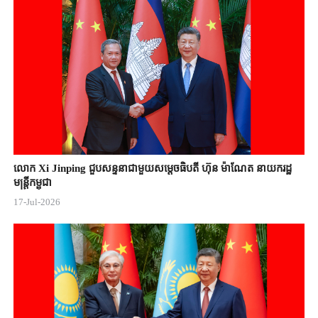
លោក Xi Jinping ជួបសន្ទនាជាមួយសម្តេចធិបតី ហ៊ុន ម៉ាណែត នាយករដ្ឋ
មន្ត្រីកម្ពុជា
17-Jul-2026