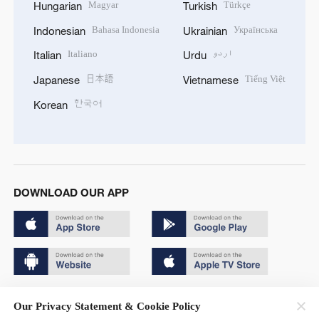
Magyar
Türkçe
Hungarian
Turkish
Bahasa Indonesia
Українська
Indonesian
Ukrainian
Italiano
اردو
Italian
Urdu
日本語
Tiếng Việt
Japanese
Vietnamese
한국어
Korean
DOWNLOAD OUR APP
Copyright © 2024 CGTN.
Our Privacy Statement & Cookie Policy