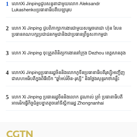
1
លោកXi Jinpingជួបសន្ទនាជាមួយលោក Aleksandr
Lukashenkoប្រធានាធិបតីបេឡារុស
2
លោក Xi Jinping ​ជួបពិភាក្សា​ការងារជាមួយ​សម្តេច​តេជោ ហ៊ុន សែន ​
ប្រធានគណបក្ស​ប្រជាជន​កម្ពុជានិងជា​ប្រធានព្រឹទ្ធសភា​កម្ពុជា​
3
លោក Xi Jinping ចុះត្រួតពិនិត្យការងារនៅក្រុង Dezhou ខេត្តសានតុង
4
លោកXi Jinpingប្រធានរដ្ឋចិននិងលោកភូទីនប្រធានាធិបតីរុស្ស៊ីអញ្ជើញ
ជាសហអធិបតីក្នុងពិធីបើក “ឆ្នាំអប់រំចិន-រុស្ស៊ី” និងថ្លែងសុន្ទរកថាគន្លឹះ
5
លោក Xi Jinping​ ប្រធានរដ្ឋចិន​និងលោក​ ដូណាល់ ត្រាំ ​ប្រធានាធិបតី​
អាមេរិកធ្វើ​កិច្ចជំនួប​ខ្នាតតូច​នៅទីស្តីការរដ្ឋ​ Zhongnanhai ​