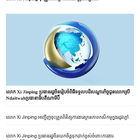
លោក Xi Jinping ប្រធាន​រដ្ឋ​ចិនរៀបចំ​ពិធីទទួលបដិសណ្ឋារកិច្ច​ជូន​លោកស្រី​
Ndaitwah​ប្រធានាធិបតី​ណាមីប៊ី
លោក Xi Jinping អញ្ជើញ​ចុះត្រួតពិនិត្យការងារស្ថានភាពកសិកម្មក្នុងរដូវក្តៅ
លោក Xi Jinping ប្រធានរដ្ឋ​ចិនយកចិត្តទុកដាក់ខ្ពស់​ចំពោះការងារ