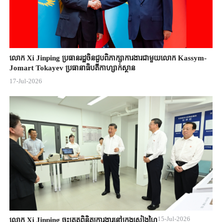
លោក Xi Jinping ប្រធានរដ្ឋចិន​ជួបពិភាក្សា​ការងារជាមួយ​លោក Kassym-
Jomart ​Tokayev ​ប្រធានាធិបតី​កាហ្សាក់ស្ថាន​
17-Jul-2026
15-Jul-2026
លោក Xi Jinping ចុះត្រួតពិនិត្យការងារនៅក្រុងសៀងហៃ