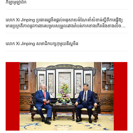
កីឡាអូឡាំពិក
លោក Xi Jinping ប្រធានរដ្ឋចិនផ្តល់អនុសាសន៍ណែនាំសំខាន់ស្តីពីការធ្វើឱ្យ
មានប្រក្រតីភាពនូវការងារសម្របសម្រួលរវាងតំបន់ភាគខាងកើតនិងខាងលិច
ប្រទេសចិន
លោក Xi Jinping សមាជិកបក្សកុម្មុយនីស្តចិន