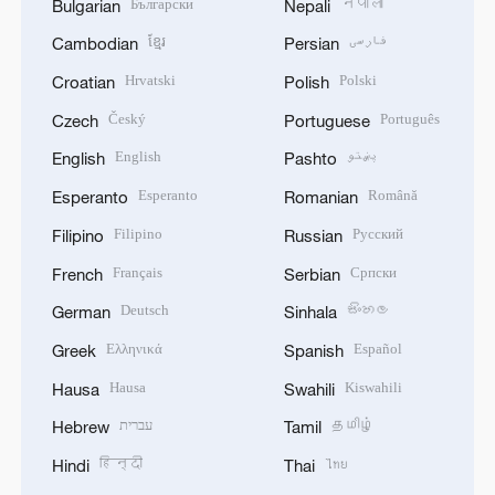
Български
नेपाली
Bulgarian
Nepali
ខ្មែរ
فارسی
Cambodian
Persian
Hrvatski
Polski
Croatian
Polish
Český
Português
Czech
Portuguese
English
پښتو
English
Pashto
Esperanto
Română
Esperanto
Romanian
Filipino
Русский
Filipino
Russian
Français
Српски
French
Serbian
Deutsch
සිංහල
German
Sinhala
Ελληνικά
Español
Greek
Spanish
Hausa
Kiswahili
Hausa
Swahili
עברית
தமிழ்
Hebrew
Tamil
हिन्दी
ไทย
Hindi
Thai