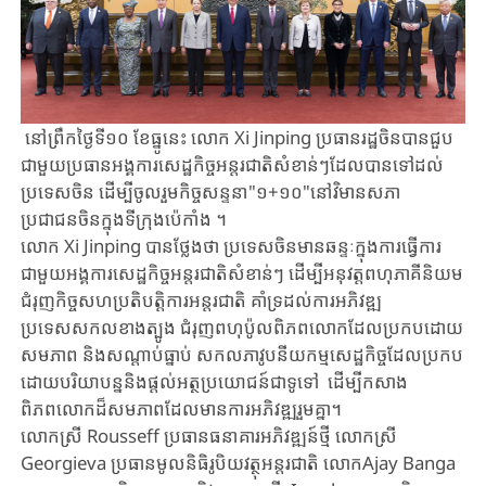
នៅព្រឹកថ្ងៃទី១០ ខែធ្នូនេះ លោក
Xi Jinping
ប្រធានរដ្ឋចិនបានជួប
ជាមួយប្រធានអង្គការសេដ្ឋកិច្ចអន្តរជាតិសំខាន់ៗដែលបានទៅដល់
ប្រទេសចិន ដើម្បីចូលរួមកិច្ចសន្ទនា"១+១០"នៅវិមានសភា
ប្រជាជនចិនក្នុងទីក្រុងប៉េកាំង ។
លោក
Xi Jinping
បានថ្លែងថា ប្រទេសចិនមានឆន្ទៈក្នុងការធ្វើការ
ជាមួយអង្គការសេដ្ឋកិច្ចអន្តរជាតិសំខាន់ៗ ដើម្បីអនុវត្តពហុភាគីនិយម
ជំរុញកិច្ចសហប្រតិបត្តិការអន្តរជាតិ គាំទ្រដល់ការអភិវឌ្ឍ
ប្រទេសសកលខាងត្បូង ​ជំរុញពហុប៉ូលពិភពលោកដែលប្រកបដោយ
សមភាព និងសណ្តាប់ធ្នាប់ សកលភាវូបនីយកម្មសេដ្ឋកិច្ចដែលប្រកប
ដោយបរិយាបន្ននិងផ្តល់អត្ថប្រយោជន៍ជាទូទៅ​ ដើម្បីកសាង
ពិភពលោកដ៏សមភាពដែលមានការអភិវឌ្ឍរួមគ្នា។
លោកស្រី
Rousseff
ប្រធានធនាគារអភិវឌ្ឍន៍ថ្មី លោកស្រី
Georgieva
ប្រធានមូលនិធិរូបិយវត្ថុអន្តរជាតិ លោក
Ajay Banga