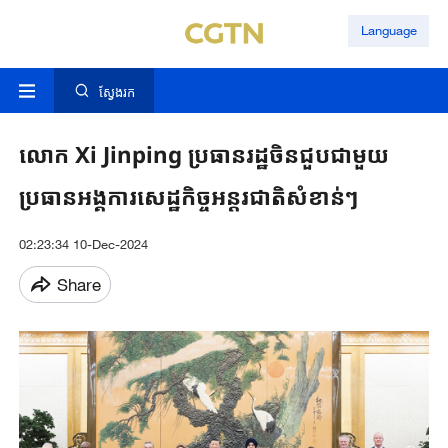
Language
ស្វែងរក
លោក Xi Jinping ប្រធានរដ្ឋចិនជួបជាមួយ
ប្រធានអង្គការសេដ្ឋកិច្ចអន្តរជាតិសំខាន់ៗ
02:23:34 10-Dec-2024
Share