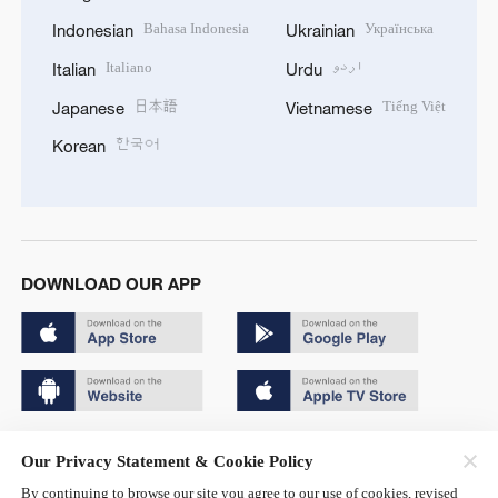
Bahasa Indonesia
Українська
Indonesian
Ukrainian
Italiano
اردو
Italian
Urdu
日本語
Tiếng Việt
Japanese
Vietnamese
한국어
Korean
DOWNLOAD OUR APP
Copyright © 2024 CGTN.
Our Privacy Statement & Cookie Policy
京ICP备20000184号
By continuing to browse our site you agree to our use of cookies, revised