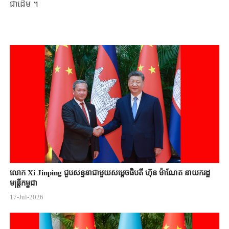
ជាដើម ​។​
លោក Xi Jinping ជួបសន្ទនាជាមួយសម្តេចធិបតី ហ៊ុន ម៉ាណែត នាយករដ្ឋ
មន្ត្រីកម្ពុជា
17-Jul-2026