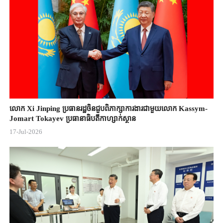
លោក Xi Jinping ប្រធានរដ្ឋចិន​ជួបពិភាក្សា​ការងារជាមួយ​លោក Kassym-
Jomart ​Tokayev ​ប្រធានាធិបតី​កាហ្សាក់ស្ថាន​
17-Jul-2026