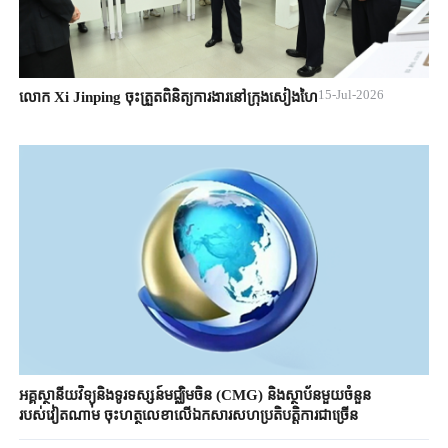
15-Jul-2026
លោក Xi Jinping ចុះត្រួតពិនិត្យការងារនៅក្រុងសៀងហៃ
អគ្គស្ថានីយវិទ្យុនិងទូរទស្សន៍មជ្ឈិមចិន (CMG) និងស្ថាប័នមួយចំនួន
របស់វៀតណាម ចុះហត្ថលេខាលើឯកសារសហប្រតិបត្តិការជាច្រើន