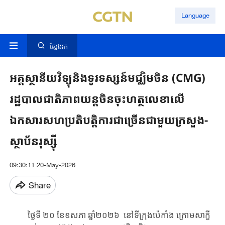
Language
ស្វែងរក
អគ្គស្ថានីយវិទ្យុនិងទូរទស្សន៍មជ្ឈិមចិន (CMG)
រដ្ឋបាលជាតិភាពយន្តចិនចុះហត្ថលេខាលើ
ឯកសារសហប្រតិបត្តិការជាច្រើនជាមួយក្រសួង-
ស្ថាប័នរុស្ស៊ី
09:30:11 20-May-2026
Share
ថ្ងៃទី ២០ ខែ​ឧសភា ឆ្នាំ២០២៦ នៅទីក្រុងប៉េកាំង ​​​ក្រោម​សាក្ខី