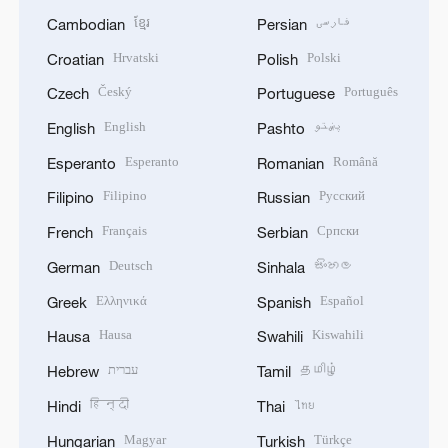
ខ្មែរ
فارسی
Cambodian
Persian
Hrvatski
Polski
Croatian
Polish
Český
Português
Czech
Portuguese
English
پښتو
English
Pashto
Esperanto
Română
Esperanto
Romanian
Filipino
Русский
Filipino
Russian
Français
Српски
French
Serbian
Deutsch
සිංහල
German
Sinhala
Ελληνικά
Español
Greek
Spanish
Hausa
Kiswahili
Hausa
Swahili
עברית
தமிழ்
Hebrew
Tamil
हिन्दी
ไทย
Hindi
Thai
Magyar
Türkçe
Hungarian
Turkish