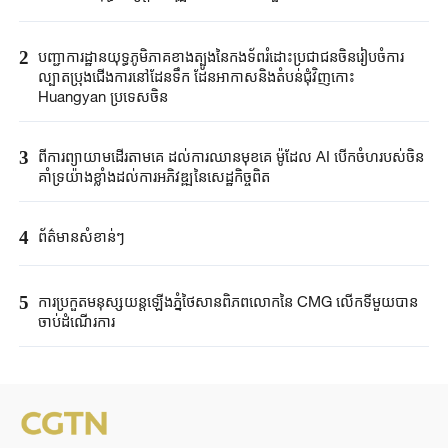
2
បញ្ជាការដ្ឋានយុទ្ធភូមិភាគខាងត្បូងនៃកងទ័ពរំដោះប្រជាជនចិនរៀបចំការ
ល្បាតប្រុងជើងការនៅដែនទឹក ដែនអាកាសនិងតំបន់ជុំវិញកោះ
Huangyan ប្រទេសចិន
3
ពីការព្យាយាមដើរតាមគេ ដល់ការឈានមុខគេ ម៉ូដែល AI បើកចំហរបស់ចិន
គាំទ្រយ៉ាងខ្លាំងដល់ការអភិវឌ្ឍនៃសេដ្ឋកិច្ចពិត
4
ព័ត៌មានសំខាន់ៗ
5
ការប្រកួតមនុស្សយន្តឡើងភ្នំថៃសានពិភពលោកនៃ CMG លើកទីមួយបាន
ចាប់ដំណើរការ