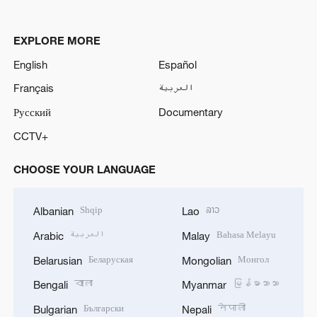
EXPLORE MORE
English
Español
Français
العربية
Русский
Documentary
CCTV+
CHOOSE YOUR LANGUAGE
Shqip
ລາວ
Albanian
Lao
العربية
Bahasa Melayu
Arabic
Malay
Беларуская
Монгол
Belarusian
Mongolian
বাংলা
မြန်မာဘာသာ
Bengali
Myanmar
Български
नेपाली
Bulgarian
Nepali