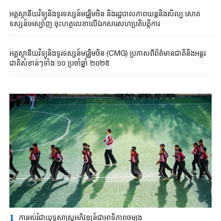
អគ្គស្ថានីយវិទ្យុនិងទូរទស្សន៍មជ្ឈិមចិន និងរដ្ឋបាលភាពយន្តនិងសិល្បៈសោត
ទស្សន៍អេស្ប៉ាញ ចុះហត្ថលេខាលើឯកសារសហប្រតិបត្តិការ
អគ្គស្ថានីយ​វិទ្យុ​និ​ងទូរទស្សន៍​មជ្ឈិម​ចិន​ (CMG) ប្រកាសពី​​ព័ត៌មានជាតិ​និង​អន្តរ
ជាតិសំខាន់ៗទាំង​​ ១០ ​​​ប្រចាំ​ឆ្នាំ ២០២៥
1
ការអប់រំជាយុទ្ធសាស្ត្រអភិវឌ្ឍន៍ជាអាទិភាពចម្បង