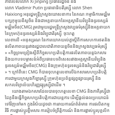
ភាព​​របស់​​​លោក Xi Jinping ​ប្រធានរដ្ឋចិន​​ ​និង​​
លោក Vladimir Putin ​​ប្រធានាធិបតី​រុស្ស៊ី​ ​​​លោក Shen
Haixiong ​អនុរដ្ឋមន្ត្រីក្រសួងឃោសនាការ នៃគណៈកម្មាធិការមជ្ឈិម
បក្សកុម្មុយនីស្តចិន និងជាអគ្គនាយកនៃអគ្គស្ថានីយវិទ្យុនិងទូរទស្សន៍
មជ្ឈិមចិន(CMG) ​​​រួមជាមួយ​រដ្ឋមន្ត្រីក្រសួង​វប្បធម៌​រុស្ស៊ី​និង​អគ្គនាយក
នៃ​​​ក្រុមហ៊ុន​ទូរទស្សន៍និងវិទ្យុជាតិរុស្ស៊ី ​​ចុះ​ហត្ថ
លេខាលើ «អនុស្សរណៈនៃការយោគយល់គ្នាស្តីពី​ការសហការ​ថតនិង​
ផលិត​​​ភាពយន្ត​រវាង​​រដ្ឋបាល​ជាតិ​ភាពយន្ត​​ចិននិងក្រសួង​វប្បធម៌​រុស្ស៊ី​
» «កិច្ចព្រមព្រៀង​ស្តីពី​​កិច្ចសហ​ប្រតិបត្តិការ​ផលិតភាពយន្ត​ឯកសារ​
និង​យក​បទបម្ភាសន៍​អំពី​ប្រធានបទ​ពិសេស​​រវាងអគ្គស្ថានីយវិទ្យុនិង
ទូរទស្សន៍មជ្ឈិមចិន(CMG) ​​និង​​​ក្រុមហ៊ុន​ទូរទស្សន៍និងវិទ្យុជាតិរុស្ស៊ី ​​
» ។ ក្រៅពីនេះ ​CMG​ ក៏បាន​ចុះហត្ថលេខា​លើ​ឯកសារសហប្រតិបត្តិ
ការជាមួយ​ក្រសួង​កីឡា​រុស្ស៊ី ​ក្រុមហ៊ុនប្រព័ន្ធផ្សព្វផ្សាយ​រុស្ស៊ី ​និង​​
សកលវិទ្យាល័យ​ហិរញ្ញវត្ថុរុស្ស៊ី​ជាដើម ​។ ​
យោងតាម​ឯកសារ​ដែលបាន​ចុះហត្ថលេខា ​​CMG​ និង​​ភាគី​រុស្ស៊ី​ជា
ដៃគូ​នឹង​​ធ្វើ​​កិច្ចសហប្រតិបត្តិការ​​ជា​យន្តការ​ ​ដើម្បី​ផ្តល់​​ផលប្រយោជន៍
ទៅវិញទៅមក ​ក្នុងវិស័យដូចជា​ ការរាយការណ៍ព័ត៌មាន ការផលិតកម្ម
វិធី ការផ្លាស់ប្តូរខ្លឹមសារ ការរៀបចំព្រឹត្តិការណ៍ និងការផ្លាស់ប្តូរ​បុគ្គលិក​