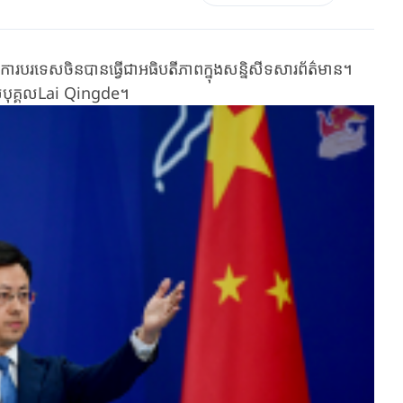
របរទេស​ចិន​បាន​ធ្វើ​ជា​អធិបតីភាពក្នុងសន្និសីទសារព័ត៌មាន​។​
របស់បុគ្គល​Lai Qingde​។