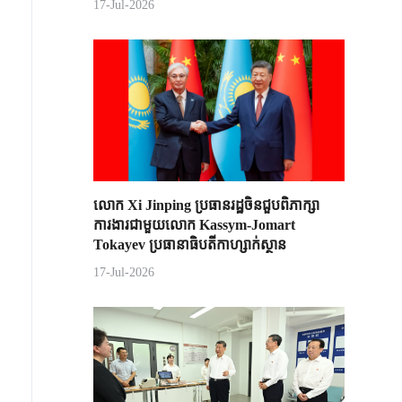
17-Jul-2026
លោក Xi Jinping ប្រធានរដ្ឋចិន​ជួបពិភាក្សា​
ការងារជាមួយ​លោក Kassym-Jomart ​
Tokayev ​ប្រធានាធិបតី​កាហ្សាក់ស្ថាន​
17-Jul-2026