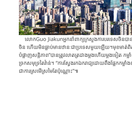
លោក​Guo Jiakunអ្នកនាំពាក្យ​ក្រសួងការបរទេស​ចិន​បាន​លើកឡើង
ចិន​ ​ហើយ​មិនធ្លាប់​មាន​ឋានៈ​ជា​ប្រទេស​មួយ​ឡើយ​​។​មុខមាត់​ពិតរបស
បំផ្លាញ​សន្តិភាព​”​បាន​ត្រូវ​លាតត្រដាង​ម្តងហើយ​ម្តងទៀត​ ​កម្លា
ច្រក​សមុទ្រ​តៃវ៉ាន់។ “ការ​ស្វែងរកឯករាជ្យ​ដោយ​ពឹងផ្អែក​កម្លាំង​ខាង​ក
ជា​ការស្រមើស្រមៃ​តែ​ប៉ុណ្ណោះ​​”​៕