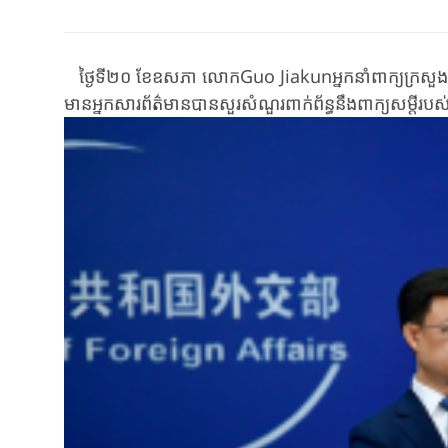
ថ្ងៃទី​២០ ខែឧសភា ​លោក​Guo Jiakun​អ្នកនាំពាក្យ​ក្រសួង​កា
មាន​អ្នក​សារព័ត៌មាន​បាន​សួរ​សំណួរ​ពាក់​ព័ន្ធ​នឹង​ពាក្យសម្តី