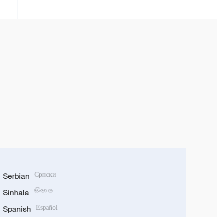
Serbian
Српски
Sinhala
සිංහල
Spanish
Español