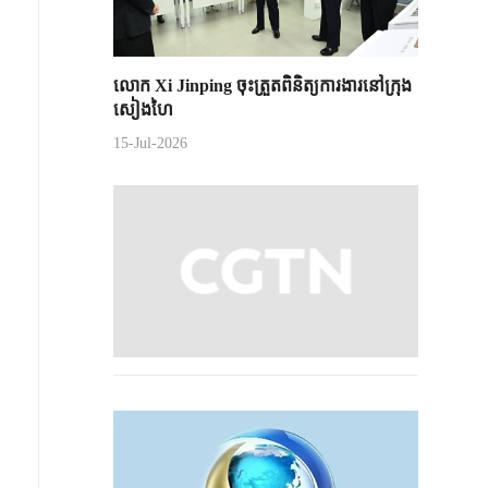
លោក Xi Jinping ចុះត្រួតពិនិត្យការងារនៅក្រុង
សៀងហៃ
15-Jul-2026