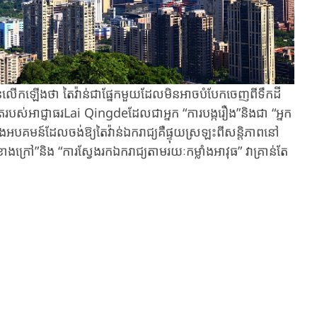
ថា​ ​តៃវ៉ាន់​ជា​ផ្នែក​មួយ​ដែល​មិន​អាច​បំបែក​ចេញ​ពី​ទឹក​ដី​
់​អាជ្ញាធរ​​​Lai Qingde​ដែល​ជា​អ្នក “​ការ​បង្ក​រឿង​”​និង​ជា​​ “​អ្នក​
ំង​អបគមន៍ដែល​ចង់ឱ្យ​តៃវ៉ាន់ឯករាជ្យ​គឺ​ផ្ទុយ​ស្រឡះពី​សន្តិភាព​នៅ​
្រៅ​”​និង​ “​ការ​ស្វែងរក​ឯករាជ្យ​​តាម​រយៈ​កម្លាំង​​អាវុធ​”​ វាគ្រាន់​តែ​