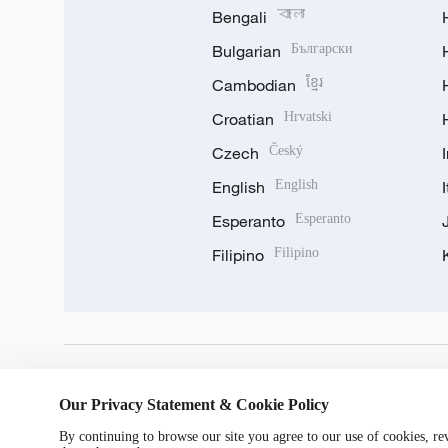
Bengali
বাংলা
Bulgarian
Български
Cambodian
ខ្មែរ
Croatian
Hrvatski
Czech
Český
English
English
Esperanto
Esperanto
Filipino
Filipino
DOWNLOAD OUR APP
Our Privacy Statement & Cookie Policy
By continuing to browse our site you agree to our use of cookies, r