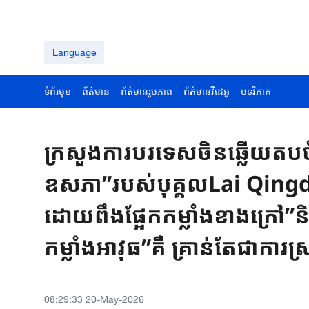
Language
ទំព័រមុខ
ព័ត៌មាន
ព័ត៌មានរូបភាព
ព័ត៌មានវីដេអូ
បទវិភាគ
ក្រសួងការបរទេសចិនឆ្លើយតបច
ឧសភា”របស់បុគ្គលLai Qingde
ដោយពឹងផ្អែកកម្លាំងខាងក្រៅ”
កម្លាំងអាវុធ”គឺ គ្រាន់តែជាការស
08:29:33 20-May-2026