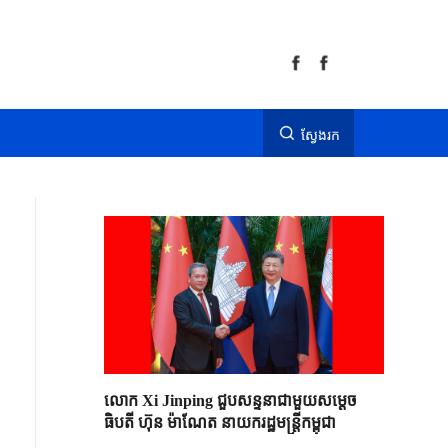
ស្វែងរក
លោក Xi Jinping ជួបសន្ទនាជាមួយសម្តេច
ធិបតី ហ៊ុន ម៉ាណែត នាយករដ្ឋមន្ត្រីកម្ពុជា