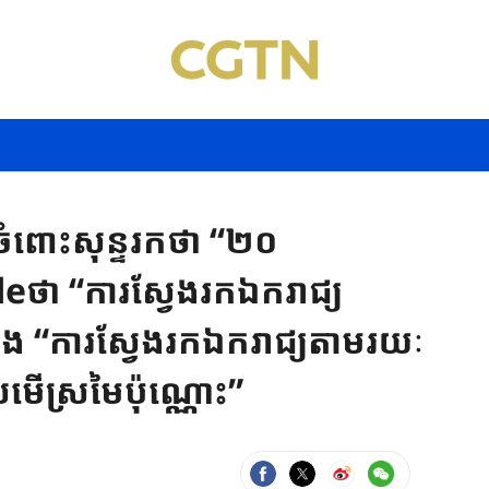
ំពោះសុន្ទរកថា “២០
ថា “ការស្វែងរកឯករាជ្យ
និង “ការស្វែងរកឯករាជ្យតាមរយៈ
្រមើស្រមៃប៉ុណ្ណោះ”