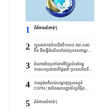
1
ព័ត៌មានសំខាន់ៗ
2
ក្បួននាវាកងទ័ព​ជើង​ទឹក​លេខ ​៨៣ របស់​
ចិន ​នឹង​ធ្វើ​ដំណើរទៅ​ដល់​ប្រទេសឥណ្ឌូ​ណេ
ស៊ី ​​និងចាប់​ផ្តើមដំណើរ​ទស្សនកិច្ច​
3
តំណាងចិនប្រចាំជាអចិន្ត្រៃយ៍នៅអង្គ
ការសហប្រជាជាតិថ្លែងថា ប្រទេសចិននឹង
ធ្វើការជាមួយគ្រប់ភាគីទាំងអស់ដើម្បីជំរុញ
អភិបាលកិច្ចសកលវិស័យបញ្ញាសិប្បនិមិ្មត
4
ការស្ទង់មតិរបស់បណ្តាញទូរទស្សន៍
CGTN | ផលិតផលបញ្ញាសិប្បនិមិ្មត
មនុស្សយន្ត និងឱសថច្នៃប្រឌិតរបស់
ប្រទេសចិនបង្កើតឱ្យមានការពិភាក្សា
5
ព័ត៌មានសំខាន់ៗ
យ៉ាងផុសផុល