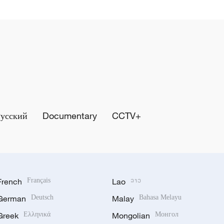
Русский
Documentary
CCTV+
French
Français
Lao
ລາວ
German
Deutsch
Malay
Bahasa Melayu
Greek
Ελληνικά
Mongolian
Монгол