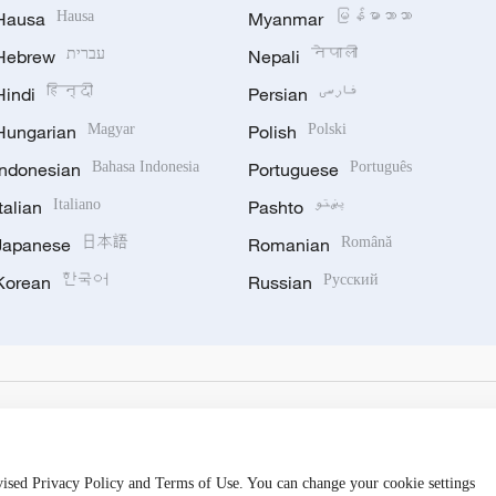
Hausa
Hausa
Myanmar
မြန်မာဘာသာ
Hebrew
עברית
Nepali
नेपाली
Hindi
हिन्दी
Persian
فارسی
Hungarian
Magyar
Polish
Polski
Indonesian
Bahasa Indonesia
Portuguese
Português
Italian
Italiano
Pashto
پښتو
Japanese
日本語
Romanian
Română
Korean
한국어
Russian
Русский
evised Privacy Policy and Terms of Use. You can change your cookie settings